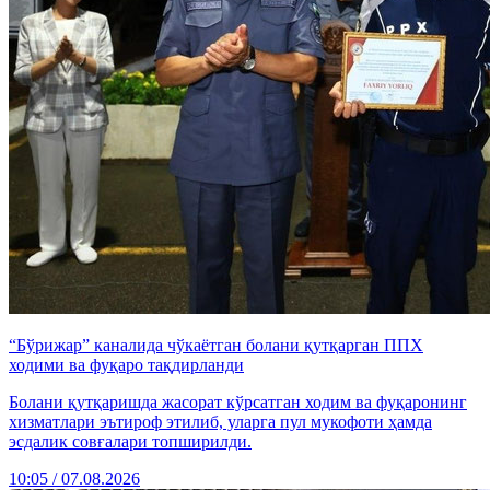
“Бўрижар” каналида чўкаётган болани қутқарган ППХ
ходими ва фуқаро тақдирланди
Болани қутқаришда жасорат кўрсатган ходим ва фуқаронинг
хизматлари эътироф этилиб, уларга пул мукофоти ҳамда
эсдалик совғалари топширилди.
10:05 / 07.08.2026