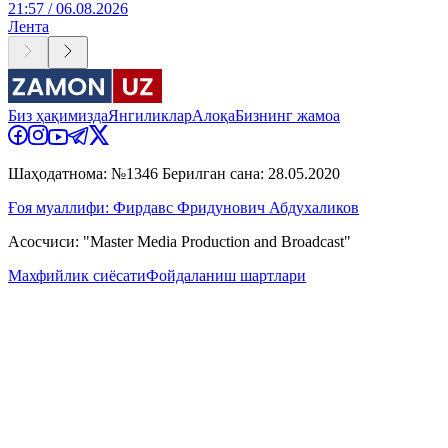
21:57 / 06.08.2026
Лента
Биз ҳақимизда
Янгиликлар
Алоқа
Бизнинг жамоа
Шаҳодатнома: №1346 Берилган сана: 28.05.2020
Ғоя муаллифи: Фирдавс Фридунович Абдухаликов
Асосчиси: "Master Media Production and Broadcast"
Махфийлик сиёсати
Фойдаланиш шартлари