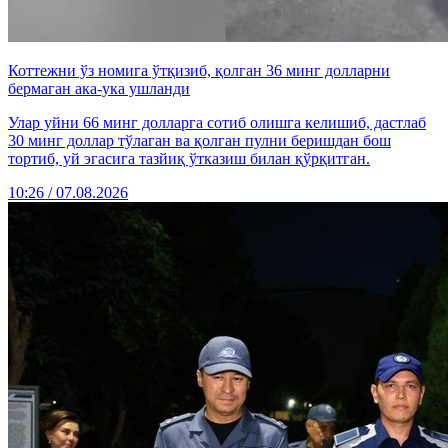
Коттежни ўз номига ўтқизиб, қолган 36 минг долларни
бермаган ака-ука ушланди
Улар уйни 66 минг долларга сотиб олишга келишиб, дастлаб
30 минг доллар тўлаган ва қолган пулни беришдан бош
тортиб, уй эгасига тазйиқ ўтказиш билан қўрқитган.
10:26 / 07.08.2026