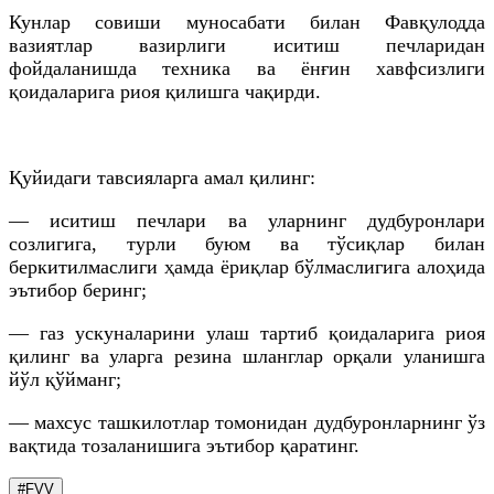
Кунлар совиши муносабати билан Фавқулодда
вазиятлар вазирлиги иситиш печларидан
фойдаланишда техника ва ёнғин хавфсизлиги
қоидаларига риоя қилишга чақирди.
Қуйидаги тавсияларга амал қилинг:
— иситиш печлари ва уларнинг дудбуронлари
созлигига, турли буюм ва тўсиқлар билан
беркитилмаслиги ҳамда ёриқлар бўлмаслигига алоҳида
эътибор беринг;
— газ ускуналарини улаш тартиб қоидаларига риоя
қилинг ва уларга резина шланглар орқали уланишга
йўл қўйманг;
— махсус ташкилотлар томонидан дудбуронларнинг ўз
вақтида тозаланишига эътибор қаратинг.
#FVV