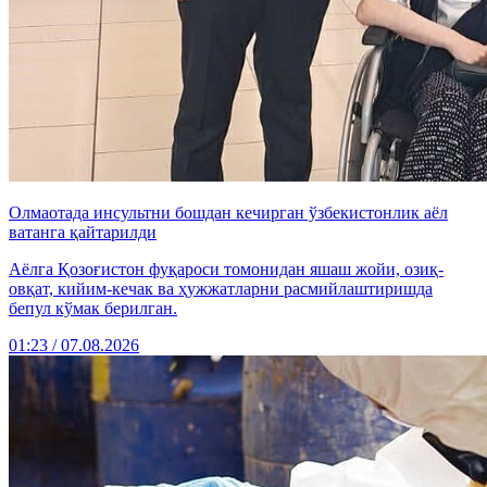
Олмаотада инсультни бошдан кечирган ўзбекистонлик аёл
ватанга қайтарилди
Аёлга Қозоғистон фуқароси томонидан яшаш жойи, озиқ-
овқат, кийим-кечак ва ҳужжатларни расмийлаштиришда
бепул кўмак берилган.
01:23 / 07.08.2026