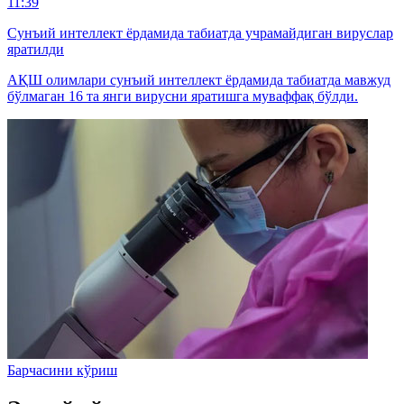
11:39
Сунъий интеллект ёрдамида табиатда учрамайдиган вируслар
яратилди
АҚШ олимлари сунъий интеллект ёрдамида табиатда мавжуд
бўлмаган 16 та янги вирусни яратишга муваффақ бўлди.
Барчасини кўриш