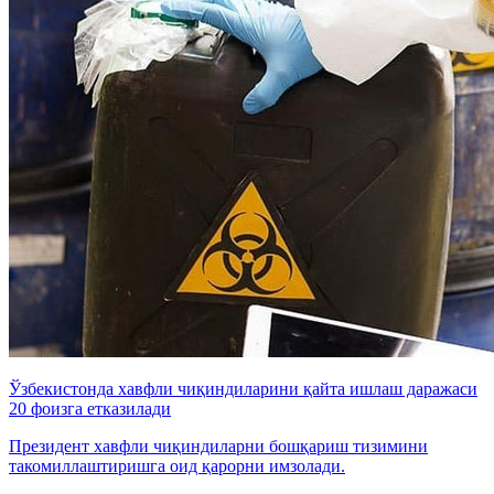
Ўзбекистонда хавфли чиқиндиларини қайта ишлаш даражаси
20 фоизга етказилади
Президент хавфли чиқиндиларни бошқариш тизимини
такомиллаштиришга оид қарорни имзолади.