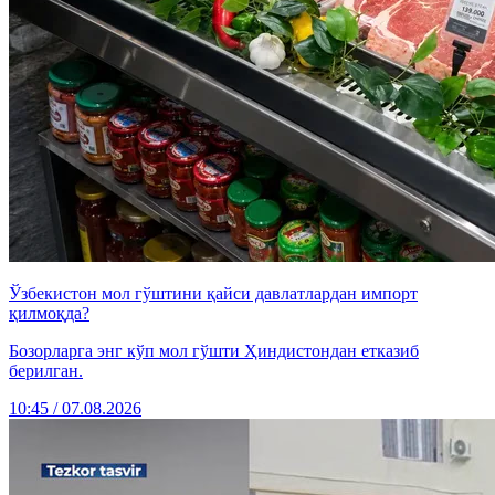
Ўзбекистон мол гўштини қайси давлатлардан импорт
қилмоқда?
Бозорларга энг кўп мол гўшти Ҳиндистондан етказиб
берилган.
10:45 / 07.08.2026