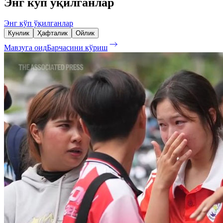
Энг кўп ўқилганлар
Энг кўп ўқилганлар
Кунлик
Ҳафталик
Ойлик
Мавзуга оид
Барчасини кўриш