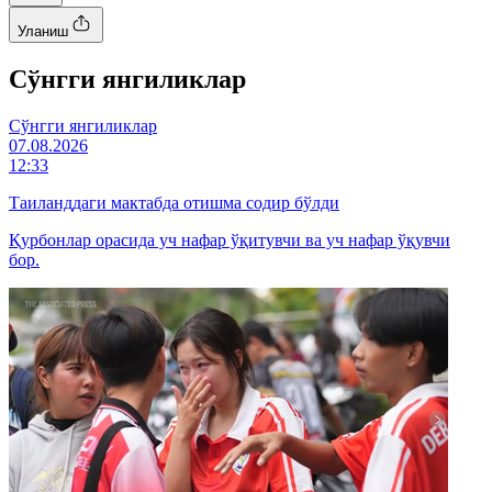
Уланиш
Cўнгги янгиликлар
Cўнгги янгиликлар
07.08.2026
12:33
Таиланддаги мактабда отишма содир бўлди
Қурбонлар орасида уч нафар ўқитувчи ва уч нафар ўқувчи
бор.