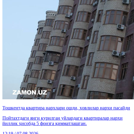
Тошкентда квартира нархлари ошди, ҳовлилар нархи пасайди
Пойтахтдаги янги қурилган уйлардаги квартиралар нархи
йиллик ҳисобда 5 фоизга қимматлашган.
12:19 / 07.08.2026