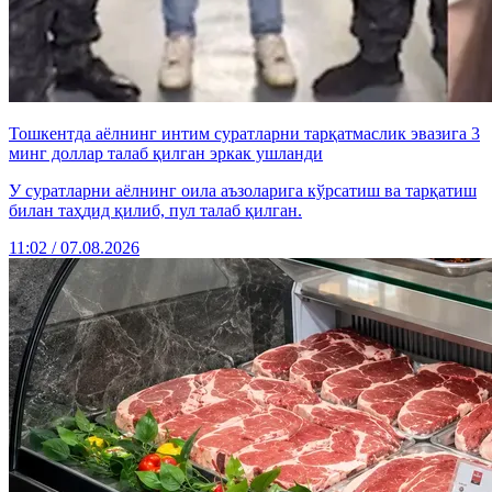
Тошкентда аёлнинг интим суратларни тарқатмаслик эвазига 3
минг доллар талаб қилган эркак ушланди
У суратларни аёлнинг оила аъзоларига кўрсатиш ва тарқатиш
билан таҳдид қилиб, пул талаб қилган.
11:02 / 07.08.2026