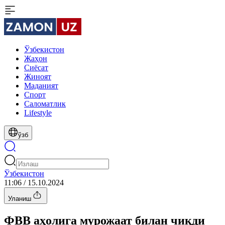
Ўзбекистон
Жаҳон
Сиёсат
Жиноят
Маданият
Спорт
Cаломатлик
Lifestyle
ўзб
Ўзбекистон
11:06 / 15.10.2024
Уланиш
ФВВ аҳолига мурожаат билан чиқди