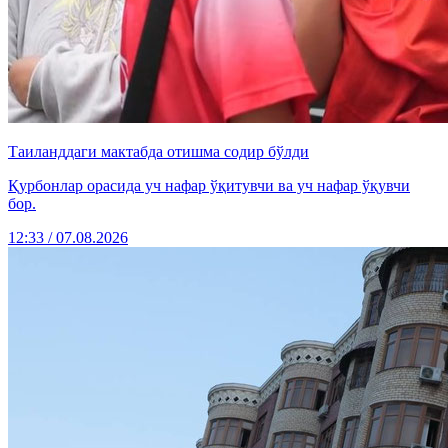
Таиланддаги мактабда отишма содир бўлди
Қурбонлар орасида уч нафар ўқитувчи ва уч нафар ўқувчи
бор.
12:33 / 07.08.2026