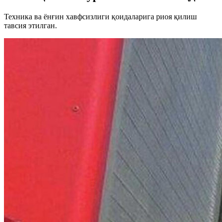
Техника ва ёнғин хавфсизлиги қоидаларига риоя қилиш
тавсия этилган.