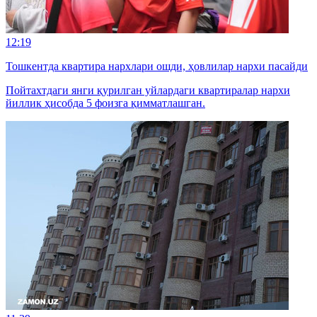
12:19
Тошкентда квартира нархлари ошди, ҳовлилар нархи пасайди
Пойтахтдаги янги қурилган уйлардаги квартиралар нархи
йиллик ҳисобда 5 фоизга қимматлашган.