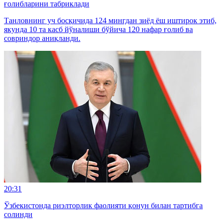
ғолибларини табриклади
Танловнинг уч босқичида 124 мингдан зиёд ёш иштирок этиб,
якунда 10 та касб йўналиши бўйича 120 нафар ғолиб ва
совриндор аниқланди.
20:31
Ўзбекистонда риэлторлик фаолияти қонун билан тартибга
солинди