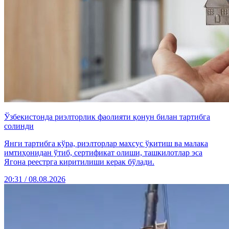
Ўзбекистонда риэлторлик фаолияти қонун билан тартибга
солинди
Янги тартибга кўра, риэлторлар махсус ўқитиш ва малака
имтиҳонидан ўтиб, сертификат олиши, ташкилотлар эса
Ягона реестрга киритилиши керак бўлади.
20:31 / 08.08.2026