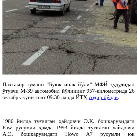
Пахтакор тумани “Буюк ипак йўли” МФЙ ҳудудидан
ўтувчи М-39 автомобил йўлининг 957-километрида 26
октябрь куни соат 09:30 ларда ЙТҲ
содир бўлди
.
1986 йилда туғилган ҳайдовчи Э.Қ. бошқарувидаги
Faw русумли ҳамда 1993 йилда туғилган ҳайдовчи
А.Э. бошқарувидаги Howо А7 русумли юк