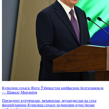
Қурилиш соҳаси Янги Ўзбекистон қиёфасини белгиламоқда
— Шавкат Мирзиёев
Президент қурувчилар, меъморлар, муҳандислар ва соҳа
фахрийларини Қурилиш соҳаси ходимлари куни билан