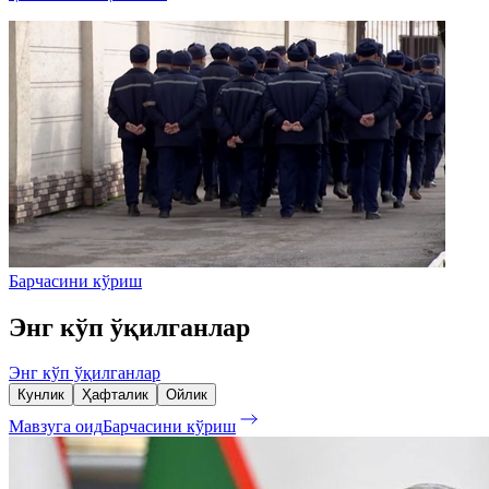
Барчасини кўриш
Энг кўп ўқилганлар
Энг кўп ўқилганлар
Кунлик
Ҳафталик
Ойлик
Мавзуга оид
Барчасини кўриш