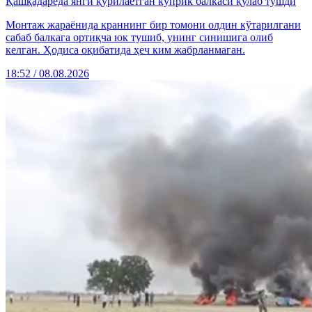
Қашқадарёда янги қурилаётган кўприк балкаси қулаб тушди
Монтаж жараёнида краннинг бир томони олдин кўтарилгани
сабаб балкага ортиқча юк тушиб, унинг синишига олиб
келган. Ҳодиса оқибатида ҳеч ким жабрланмаган.
18:52 / 08.08.2026