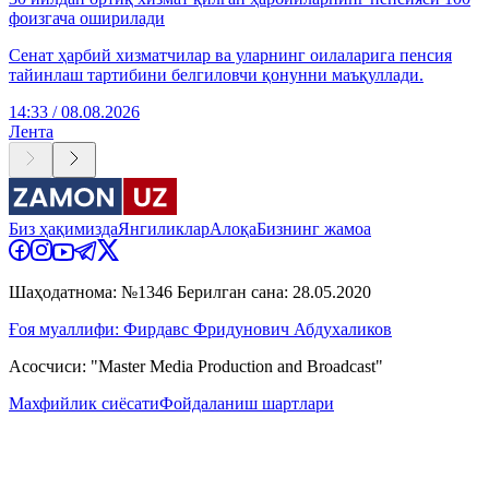
фоизгача оширилади
Сенат ҳарбий хизматчилар ва уларнинг оилаларига пенсия
тайинлаш тартибини белгиловчи қонунни маъқуллади.
14:33 / 08.08.2026
Лента
Биз ҳақимизда
Янгиликлар
Алоқа
Бизнинг жамоа
Шаҳодатнома: №1346 Берилган сана: 28.05.2020
Ғоя муаллифи: Фирдавс Фридунович Абдухаликов
Асосчиси: "Master Media Production and Broadcast"
Махфийлик сиёсати
Фойдаланиш шартлари