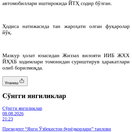
автомобиллари иштирокида ЙТҲ содир бўлган.
Ҳодиса натижасида тан жароҳати олган фуқаролар
йўқ.
Мазкур ҳолат юзасидан Жиззах вилояти ИИБ ЖХХ
ЙҲХБ ходимлари томонидан суриштирув ҳаракатлари
олиб борилмоқда.
Уланиш
Cўнгги янгиликлар
Cўнгги янгиликлар
08.08.2026
21:23
Президент “Янги Ўзбекистон бунёдкорлари” танлови