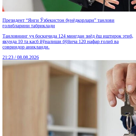
Президент “Янги Ўзбекистон бунёдкорлари” танлови
ғолибларини табриклади
Танловнинг уч босқичида 124 мингдан зиёд ёш иштирок этиб,
якунда 10 та касб йўналиши бўйича 120 нафар ғолиб ва
совриндор аниқланди.
21:23 / 08.08.2026