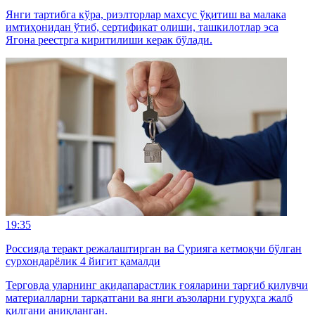
Янги тартибга кўра, риэлторлар махсус ўқитиш ва малака
имтиҳонидан ўтиб, сертификат олиши, ташкилотлар эса
Ягона реестрга киритилиши керак бўлади.
19:35
Россияда теракт режалаштирган ва Сурияга кетмоқчи бўлган
сурхондарёлик 4 йигит қамалди
Терговда уларнинг ақидапарастлик ғояларини тарғиб қилувчи
материалларни тарқатгани ва янги аъзоларни гуруҳга жалб
қилгани аниқланган.