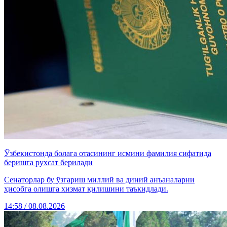
Ўзбекистонда болага отасининг исмини фамилия сифатида
беришга рухсат берилади
Сенаторлар бу ўзгариш миллий ва диний анъаналарни
ҳисобга олишга хизмат қилишини таъкидлади.
14:58 / 08.08.2026