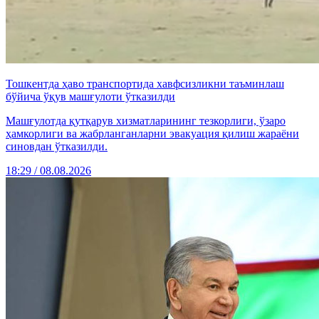
Тошкентда ҳаво транспортида хавфсизликни таъминлаш
бўйича ўқув машғулоти ўтказилди
Машғулотда қутқарув хизматларининг тезкорлиги, ўзаро
ҳамкорлиги ва жабрланганларни эвакуация қилиш жараёни
синовдан ўтказилди.
18:29 / 08.08.2026