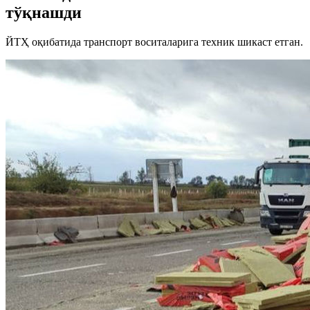
тўқнашди
ЙТҲ оқибатида транспорт воситаларига техник шикаст етган.