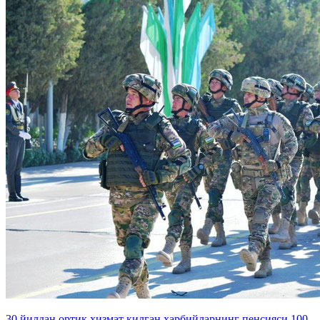
30 йилдан ортиқ хизмат қилган ҳарбийларнинг пенсияси 100