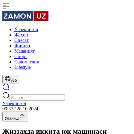
Ўзбекистон
Жаҳон
Сиёсат
Жиноят
Маданият
Спорт
Cаломатлик
Lifestyle
ўзб
Ўзбекистон
09:37 / 28.10.2024
Уланиш
Жиззахда иккита юк машинаси