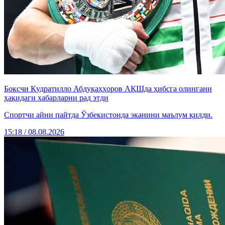
Боксчи Қудратилло Абдуқаҳҳоров АҚШда ҳибсга олингани
ҳақидаги хабарларни рад этди
Спортчи айни пайтда Ўзбекистонда эканини маълум қилди.
15:18 / 08.08.2026