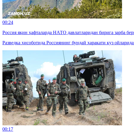
00:24
Россия яқин ҳафталарда НАТО давлатларидан бирига зарба б
Разведка ҳисоботида Россиянинг бундай ҳаракати куз ойларид
00:17