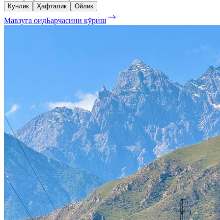
Кунлик
Ҳафталик
Ойлик
Мавзуга оид
Барчасини кўриш