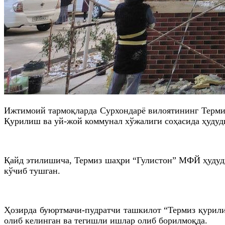
Ижтимоий тармоқларда Сурхондарё вилоятининг Термиз
Қурилиш ва уй-жой коммунал хўжалиги соҳасида ҳудуди
Қайд этилишича, Термиз шаҳри “Гулистон” МФЙ ҳудуди
кўчиб тушган.
Ҳозирда буюртмачи-пудратчи ташкилот “Термиз қурил
олиб келинган ва тегишли ишлар олиб борилмоқда.