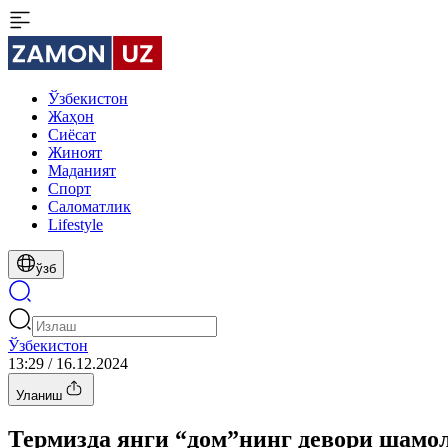
Ўзбекистон
Жаҳон
Сиёсат
Жиноят
Маданият
Спорт
Cаломатлик
Lifestyle
ўзб
Ўзбекистон
13:29 / 16.12.2024
Уланиш
Термизда янги “дом”нинг девори шамо