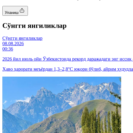
Уланиш
Cўнгги янгиликлар
Cўнгги янгиликлар
08.08.2026
00:36
2026 йил июль ойи Ўзбекистонда рекорд даражадаги энг иссиқ
Ҳаво ҳарорати меъёрдан 1,3–2,8°C юқори бўлиб, айрим ҳудудла