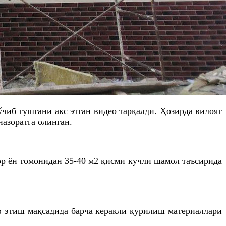
иб тушгани акс этган видео тарқалди. Ҳозирда вилоят
азоратга олинган.
р ён томонидан 35-40 м2 қисми кучли шамол таъсирида
 этиш мақсадида барча керакли қурилиш материаллари