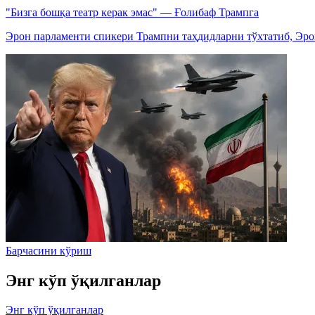
"Бизга бошқа театр керак эмас" — Ғолибаф Трампга
Эрон парламенти спикери Трампни таҳдидларни тўхтатиб, Эро
Барчасини кўриш
Энг кўп ўқилганлар
Энг кўп ўқилганлар