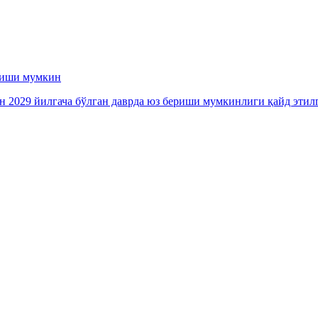
ериши мумкин
ан 2029 йилгача бўлган даврда юз бериши мумкинлиги қайд этил