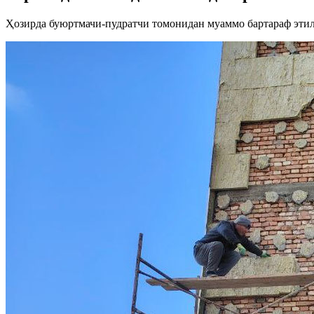
Ҳозирда буюртмачи-пудратчи томонидан муаммо бартараф эти