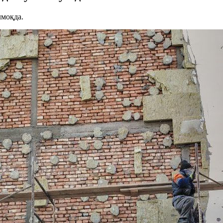
лмоқда.