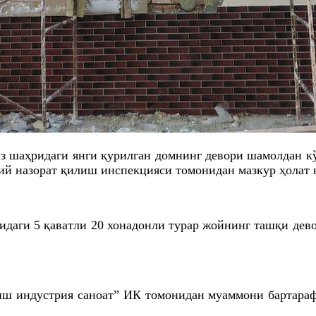
 шаҳридаги янги қурилган домнинг девори шамолдан кўч
й назорат қилиш инспекцияси томонидан мазкур ҳолат н
даги 5 қаватли 20 хонадонли турар жойнинг ташқи дево
иш индустрия саноат” ИК томонидан муаммони бартараф