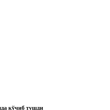
лда кўчиб тушди