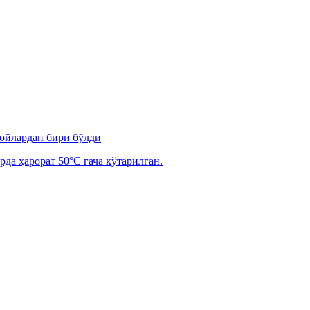
 ойлардан бири бўлди
рда ҳарорат 50°C гача кўтарилган.