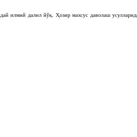
ндай илмий далил йўқ. Ҳозир махсус даволаш усулларид