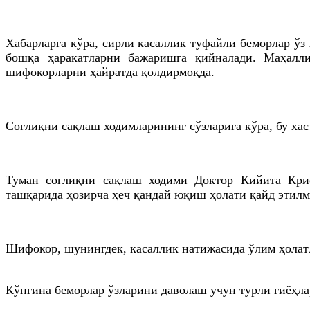
Хабарларга кўра, сирли касаллик туфайли беморлар ўз
бошқа ҳаракатларни бажаришга қийналади. Маҳалли
шифокорларни ҳайратда қолдирмоқда.
Соғлиқни сақлаш ходимларининг сўзларига кўра, бу хаст
Туман соғлиқни сақлаш ходими Доктор Кийита Крис
ташқарида ҳозирча ҳеч қандай юқиш ҳолати қайд этилм
Шифокор, шунингдек, касаллик натижасида ўлим ҳолат
Кўпгина беморлар ўзларини даволаш учун турли гиёҳла