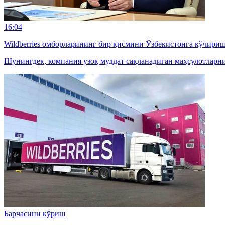
16:04
Wildberries омборларининг бир қисмини Ўзбекистонга кўчири
Шунингдек, компания узоқ муддат сақланадиган маҳсулотларн
Барчасини кўриш