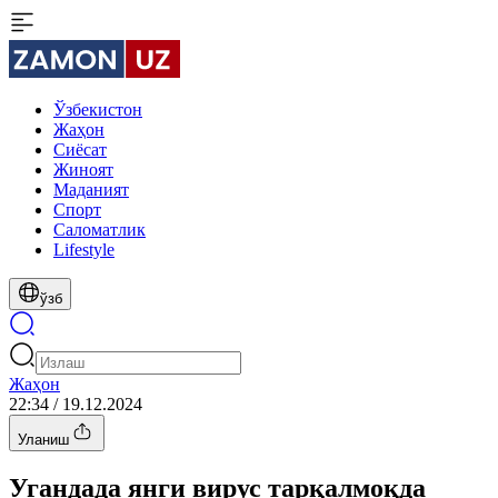
Ўзбекистон
Жаҳон
Сиёсат
Жиноят
Маданият
Спорт
Cаломатлик
Lifestyle
ўзб
Жаҳон
22:34 / 19.12.2024
Уланиш
Угандада янги вирус тарқалмоқда