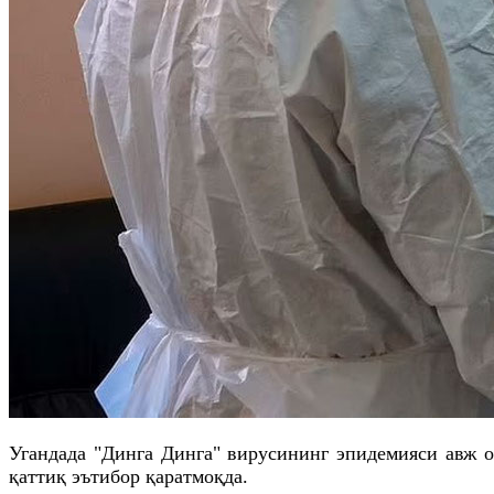
Угандада "Динга Динга" вирусининг эпидемияси авж о
қаттиқ эътибор қаратмоқда.