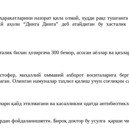
 ҳаракатларини назорат қила олмай, худди рақс тушган
й аҳоли “Динга Динга” деб атайдиган бу хасталик 
алик билан ҳозиргача 300 бемор, асосан аёллар ва қизлар
тофер, маҳаллий оммавий ахборот воситаларига берг
аган. Олинган намуналар таҳлил қилиш учун соғлиқни с
лари қайд этилмагани ва касалликни одатда антибиотик
рдан фойдаланишяпти. Бироқ доктор бу усулга қарши чи