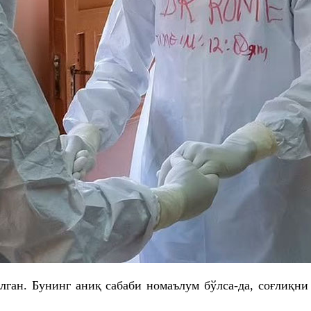
лган. Бунинг аниқ сабаби номаълум бўлса-да, соғлиқ