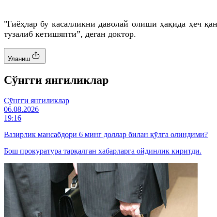
"Гиёҳлар бу касалликни даволай олиши ҳақида ҳеч қа
тузалиб кетишяпти”, деган доктор.
Уланиш
Cўнгги янгиликлар
Cўнгги янгиликлар
06.08.2026
19:16
Вазирлик мансабдори 6 минг доллар билан қўлга олиндими?
Бош прокуратура тарқалган хабарларга ойдинлик киритди.