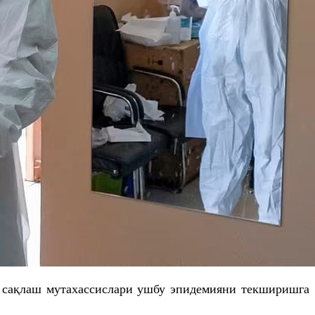
ни сақлаш мутахассислари ушбу эпидемияни текширишга