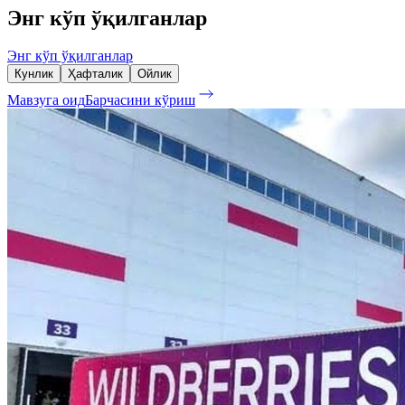
Энг кўп ўқилганлар
Энг кўп ўқилганлар
Кунлик
Ҳафталик
Ойлик
Мавзуга оид
Барчасини кўриш