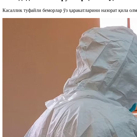
Касаллик туфайли беморлар ўз ҳаракатларини назорат қила ол