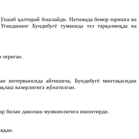
га ўхшаб қалтирай бошлайди. Натижада бемор юришга ва
Уганданинг Бундибугё туманида тез тарқалмоқда ва
 оғриган.
ан интервьюсида айтишича, Бундибугё минтақасидан
ақлаш вазирлигига жўнатилган.
лар билан даволаш мумкинлигига ишонтирди.
ққан.