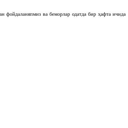
ан фойдаланяпмиз ва беморлар одатда бир ҳафта ичида