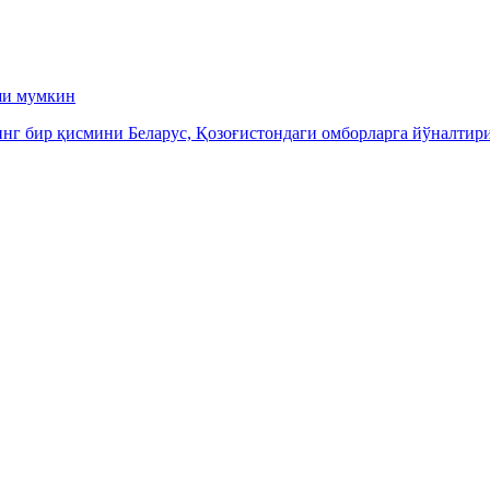
ши мумкин
инг бир қисмини Беларус, Қозоғистондаги омборларга йўналти