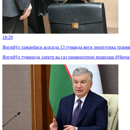
18:29
Янгийўл тажрибаси асосида 13 туманда янги энергетика тизим
Янгийўл туманида электр ва газ таъминотини яхшилаш бўйича