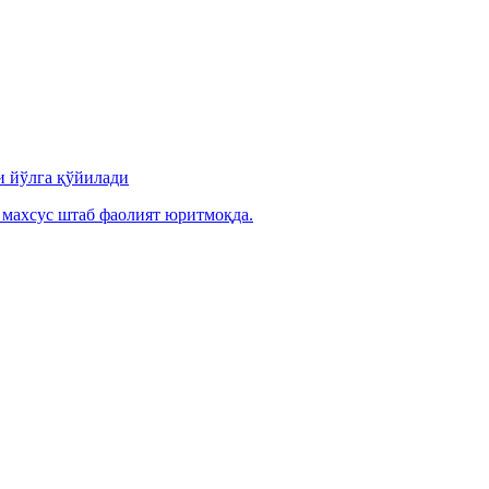
и йўлга қўйилади
 махсус штаб фаолият юритмоқда.