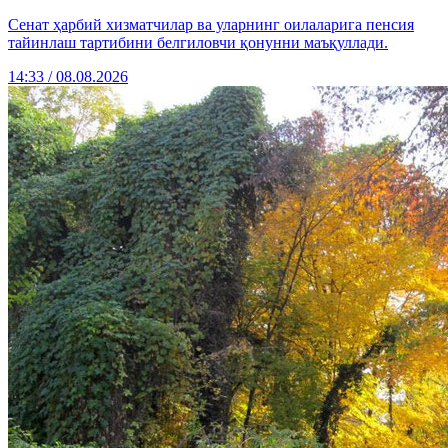
Сенат ҳарбий хизматчилар ва уларнинг оилаларига пенсия
тайинлаш тартибини белгиловчи қонунни маъқуллади.
14:33 / 08.08.2026