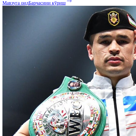
Мавзуга оид
Барчасини кўриш