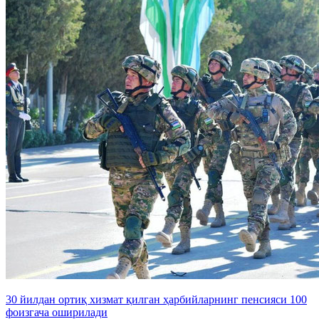
30 йилдан ортиқ хизмат қилган ҳарбийларнинг пенсияси 100
фоизгача оширилади