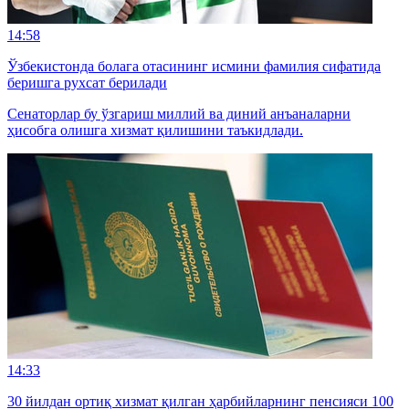
14:58
Ўзбекистонда болага отасининг исмини фамилия сифатида
беришга рухсат берилади
Сенаторлар бу ўзгариш миллий ва диний анъаналарни
ҳисобга олишга хизмат қилишини таъкидлади.
14:33
30 йилдан ортиқ хизмат қилган ҳарбийларнинг пенсияси 100