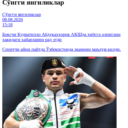
Cўнгги янгиликлар
Cўнгги янгиликлар
08.08.2026
15:18
Боксчи Қудратилло Абдуқаҳҳоров АҚШда ҳибсга олингани
ҳақидаги хабарларни рад этди
Спортчи айни пайтда Ўзбекистонда эканини маълум қилди.