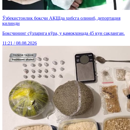
Ўзбекистонлик боксчи АҚШда ҳибсга олиниб, депортация
қилинди
Боксчининг сўзларига кўра, у қамоқхонада 45 кун сақланган.
11:21 / 08.08.2026