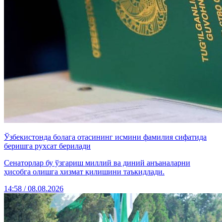
Ўзбекистонда болага отасининг исмини фамилия сифатида
беришга рухсат берилади
Сенаторлар бу ўзгариш миллий ва диний анъаналарни
ҳисобга олишга хизмат қилишини таъкидлади.
14:58 / 08.08.2026