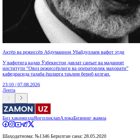
Актёр ва режиссёр Абдуманнон Убайдуллаев вафот этди
У вафотига қадар Ўзбекистон давлат санъат ва маданият
институти “Овоз режиссёрлиги ва операторлик маҳорати”
кафедрасида талаба ёшларга таълим бериб келган.
23:10 / 07.08.2026
Лента
Биз ҳақимизда
Янгиликлар
Алоқа
Бизнинг жамоа
Шаҳодатнома: №1346 Берилган сана: 28.05.2020