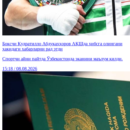
Боксчи Қудратилло Абдуқаҳҳоров АҚШда ҳибсга олингани
ҳақидаги хабарларни рад этди
Спортчи айни пайтда Ўзбекистонда эканини маълум қилди.
15:18 / 08.08.2026