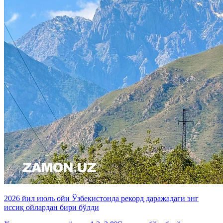
2026 йил июль ойи Ўзбекистонда рекорд даражадаги энг
иссиқ ойлардан бири бўлди