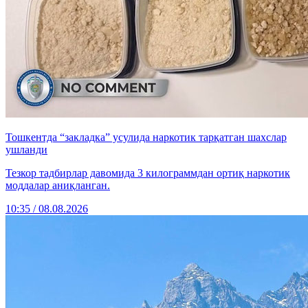
Тошкентда “закладка” усулида наркотик тарқатган шахслар
ушланди
Тезкор тадбирлар давомида 3 килограммдан ортиқ наркотик
моддалар аниқланган.
10:35 / 08.08.2026