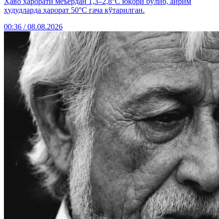
Ҳаво ҳарорати меъёрдан 1,3–2,8°C юқори бўлиб, айрим
ҳудудларда ҳарорат 50°C гача кўтарилган.
00:36 / 08.08.2026