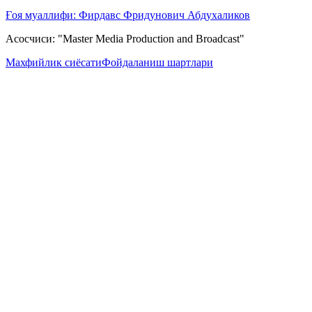
Ғоя муаллифи: Фирдавс Фридунович Абдухаликов
Асосчиси: "Master Media Production and Broadcast"
Махфийлик сиёсати
Фойдаланиш шартлари