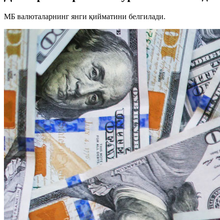
МБ валюталарнинг янги қийматини белгилади.