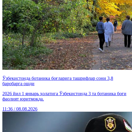
Ўзбекистонда ботаника боғларига ташрифлар сони 3,8
баробарга ошди
2026 йил 1 январь ҳолатига Ўзбекистонда 3 та ботаника боғи
фаолият юритмоқда.
11:36 / 08.08.2026