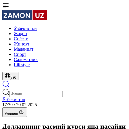
Ўзбекистон
Жаҳон
Сиёсат
Жиноят
Маданият
Спорт
Cаломатлик
Lifestyle
ўзб
Ўзбекистон
17:39 / 20.02.2025
Уланиш
Долларнинг расмий курси яна пасайди