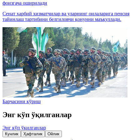
фоизгача оширилади
Сенат ҳарбий хизматчилар ва уларнинг оилаларига пенсия
тайинлаш тартибини белгиловчи қонунни маъқуллади.
Барчасини кўриш
Энг кўп ўқилганлар
Энг кўп ўқилганлар
Кунлик
Ҳафталик
Ойлик