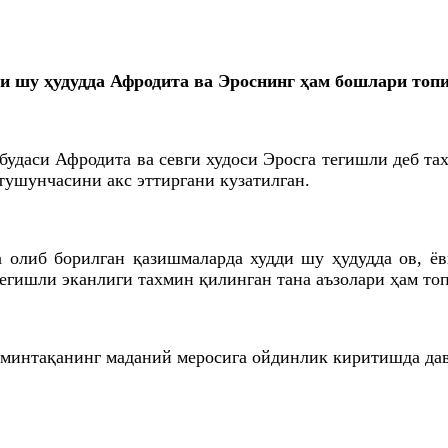
и шу ҳудудда Афродита ва Эроснинг ҳам бошлари топ
ъбудаси Афродита ва севги худоси Эросга тегишли деб т
тушунчасини акс эттиргани кузатилган.
 олиб борилган қазишмаларда худди шу ҳудудда ов, ёв
 тегишли эканлиги тахмин қилинган тана аъзолари ҳам то
минтақанинг маданий меросига ойдинлик киритишда дав