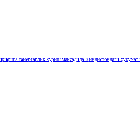
шрифига тайёргарлик кўриш мақсадида Ҳиндистондаги ҳукумат 