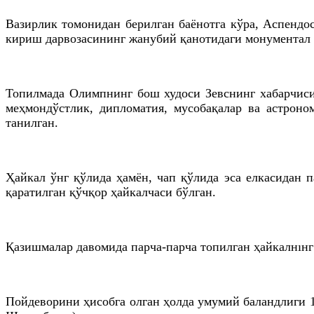
Вазирлик томонидан берилган баёнотга кўра, Аспенд
кириш дарвозасининг жанубий қанотидаги монументал 
Топилмада Олимпнинг бош худоси Зевснинг хабарчиси 
меҳмондўстлик, дипломатия, мусобақалар ва астроно
танилган.
Ҳайкал ўнг қўлида ҳамён, чап қўлида эса елкасидан п
қаратилган қўчқор ҳайкалчаси бўлган.
Қазишмалар давомида парча-парча топилган ҳайкалнıнг
Пойдеворини ҳисобга олган ҳолда умумий баландлиги 1,