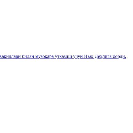
вакиллари билан музокара ўтказиш учун Нью-Деҳлига борди.