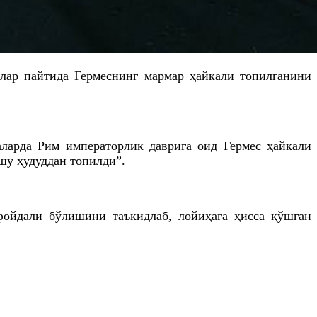
лар пайтида Гермеснинг мармар ҳайкали топилганини
аларда Рим императорлик даврига оид Гермес ҳайкали
шу ҳудуддан топилди”.
 фойдали бўлишини таъкидлаб, лойиҳага ҳисса қўшган