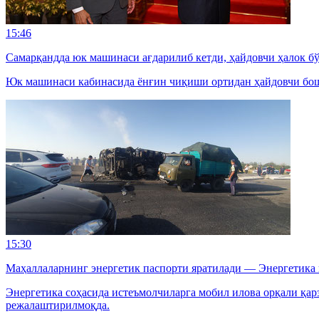
15:46
Самарқандда юк машинаси ағдарилиб кетди, ҳайдовчи ҳалок б
Юк машинаси кабинасида ёнғин чиқиши ортидан ҳайдовчи бош
15:30
Маҳаллаларнинг энергетик паспорти яратилади — Энергетика 
Энергетика соҳасида истеъмолчиларга мобил илова орқали қа
режалаштирилмоқда.