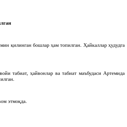
илган
ахмин қилинган бошлар ҳам топилган. Ҳайкаллар ҳудудга
войи табиат, ҳайвонлар ва табиат маъбудаси Артемида
пилган.
ом этмоқда.