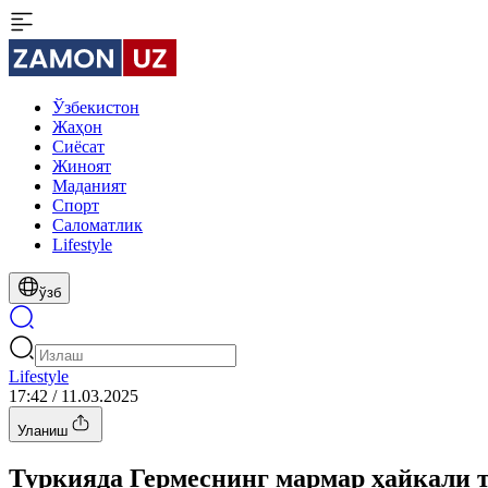
Ўзбекистон
Жаҳон
Сиёсат
Жиноят
Маданият
Спорт
Cаломатлик
Lifestyle
ўзб
Lifestyle
17:42 / 11.03.2025
Уланиш
Туркияда Гермеснинг мармар ҳайкали 