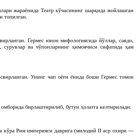
шлари жараёнида Театр кўчасининг шарқида жойлашган
и топилган.
вирланган. Гермес юнон мифологиясида йўллар, савдо,
р, сурувлар ва чўпонларнинг ҳимоячиси сифатида ҳам
тасвирланган. Унинг чап оёғи ёнида боши Гермес томон
р омборида бирлаштирилиб, бутун ҳолатга келтирилади.
га кўра Рим империяси даврига (милодий II аср охири —