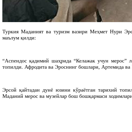
Туркия Маданият ва туризм вазири Меҳмет Нури Эрс
маълум қилди:
“Аспендос қадимий шаҳрида “Келажак учун мерос” ло
топилди. Афродита ва Эроснинг бошлари, Артемида ва 
Эрсой қайтадан дунё юзини кўраётган тарихий топил
Маданий мерос ва музейлар бош бошқармаси ходимлари