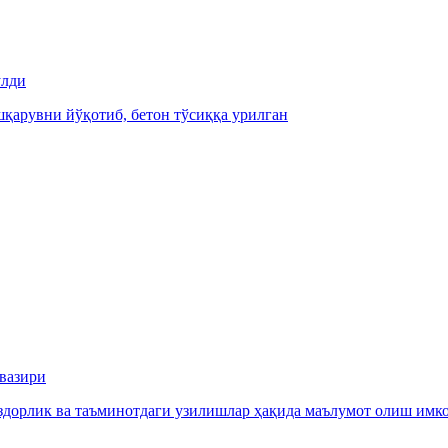
ўлди
қарувни йўқотиб, бетон тўсиққа урилган
вазири
рздорлик ва таъминотдаги узилишлар ҳақида маълумот олиш им