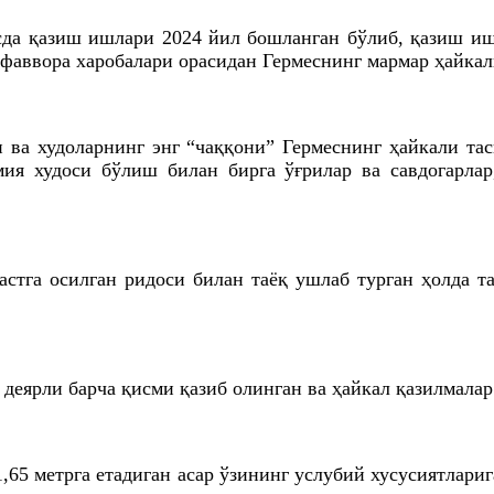
осда қазиш ишлари 2024 йил бошланган бўлиб, қазиш и
фаввора харобалари орасидан Гермеснинг мармар ҳайкал
ва худоларнинг энг “чаққони” Гермеснинг ҳайкали тас
мия худоси бўлиш билан бирга ўғрилар ва савдогарла
астга осилган ридоси билан таёқ ушлаб турган ҳолда 
 деярли барча қисми қазиб олинган ва ҳайкал қазилмала
65 метрга етадиган асар ўзининг услубий хусусиятлари