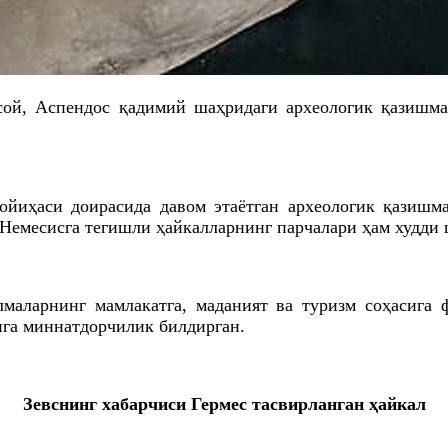
ой, Аспендос қадимий шаҳридаги археологик қазишма
йиҳаси доирасида давом этаётган археологик қазишм
Немесисга тегишли ҳайкалларнинг парчалари ҳам худди 
маларнинг мамлакатга, маданият ва туризм соҳасига
га миннатдорчилик билдирган.
Зевснинг хабарчиси Гермес тасвирланган ҳайкал