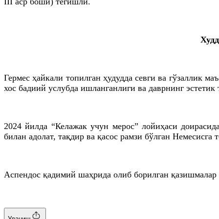
III аср боши) тегишли.
Худд
Гермес ҳайкали топилган ҳудудда севги ва гўзаллик ма
хос бадиий услубда ишланганлиги ва даврнинг эстетик 
2024 йилда “Келажак учун мерос” лойиҳаси доирасида
билан адолат, тақдир ва қасос рамзи бўлган Немесисга
Аспендос қадимий шаҳрида олиб борилган қазишмалар 
Уланиш