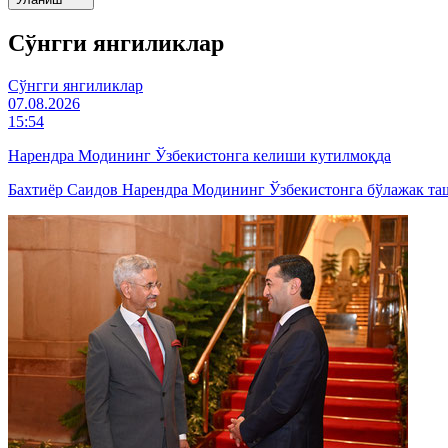
Cўнгги янгиликлар
Cўнгги янгиликлар
07.08.2026
15:54
Нарендра Модининг Ўзбекистонга келиши кутилмоқда
Бахтиёр Саидов Нарендра Модининг Ўзбекистонга бўлажак та