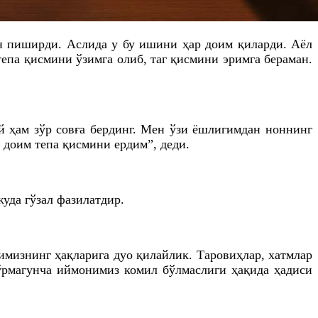
он пиширди. Аслида у бу ишини ҳар доим қиларди. Аёл
тепа қисмини ўзимга олиб, таг қисмини эримга бераман.
й ҳам зўр совға бердинг. Мен ўзи ёшлигимдан ноннинг
б доим тепа қисмини
ердим
”, деди.
уда гўзал фазилатдир.
римизнинг ҳақларига дуо
қилайлик
.
Таровиҳлар
, хатмлар
ўрмагунча
иймонимиз комил бўлмаслиги ҳақида ҳадиси