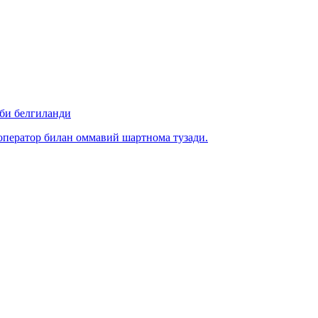
би белгиланди
ператор билан оммавий шартнома тузади.