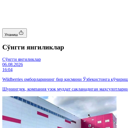
Уланиш
Cўнгги янгиликлар
Cўнгги янгиликлар
06.08.2026
16:04
Wildberries омборларининг бир қисмини Ўзбекистонга кўчири
Шунингдек, компания узоқ муддат сақланадиган маҳсулотларн