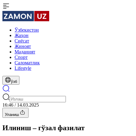
Ўзбекистон
Жаҳон
Сиёсат
Жиноят
Маданият
Спорт
Cаломатлик
Lifestyle
ўзб
16:46 / 14.03.2025
Уланиш
Илиниш – гўзал фазилат