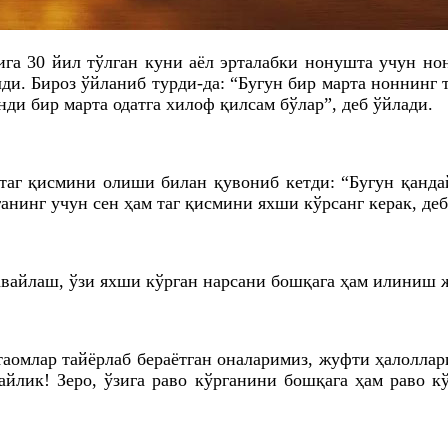
ига 30 йил тўлган куни аёл эрталабки нонушта учун н
ди. Бироз ўйланиб турди-
да
: “Бугун бир марта ноннинг 
ди бир марта одатга хилоф қилсам бўлар”, деб ўйлади.
таг қисмини олиши билан қувониб кетди: “Бугун қанда
анинг учун сен ҳам таг қисмини яхши кўрсанг керак, де
авайлаш, ўзи яхши кўрган нарсани бошқага ҳам илиниш ж
таомлар тайёрлаб бераётган оналаримиз, жуфти ҳалолла
айлик
! Зеро, ўзига раво кўрганини бошқага ҳам раво
к