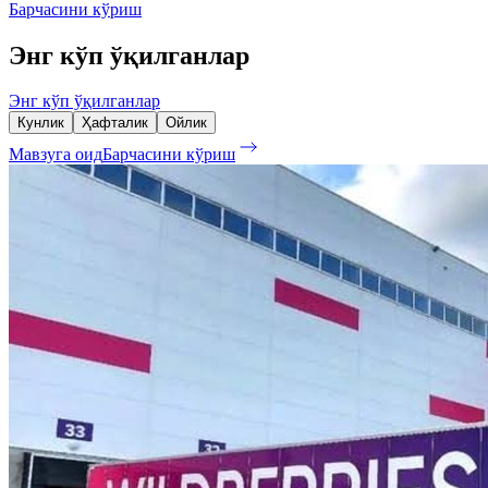
Барчасини кўриш
Энг кўп ўқилганлар
Энг кўп ўқилганлар
Кунлик
Ҳафталик
Ойлик
Мавзуга оид
Барчасини кўриш