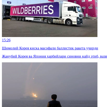
15:26
Шимолий Корея қисқа масофали баллистик ракета учирди
Жанубий Корея ва Япония ҳарбийлари синовни қайд этиб, ваз