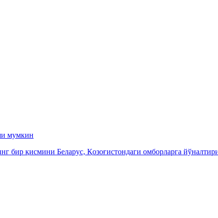
ши мумкин
инг бир қисмини Беларус, Қозоғистондаги омборларга йўналти