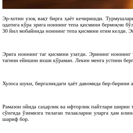
Эр-хотин узоқ вақт бирга ҳаёт кечиришди. Турмушлар
одатига кўра эрига ноннинг тепа қисмини бермоқчи бўл
30 йил мобайнида ноннинг тепа қисмини
егим
келди. Эн
Эрига ноннинг таг қисмини узатди. Эрининг ноннинг 
тагини ейишни яхши кўраман. Лекин менга устини берг
Хулоса шуки, биргаликдаги ҳаёт давомида бир-бирини 
Рамазон ойида саҳарлик ва ифторлик пайтлари ширин 
сўнгида ўзимизга тилаган тилакларни уларга ҳам
илин
шариф бор.