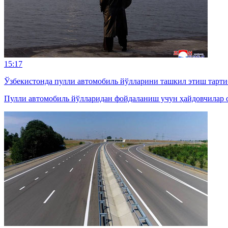
15:17
Ўзбекистонда пулли автомобиль йўлларини ташкил этиш тарти
Пулли автомобиль йўлларидан фойдаланиш учун ҳайдовчилар о