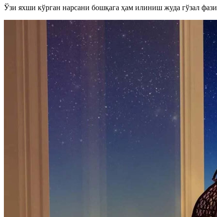
Ўзи яхши кўрган нарсани бошқага ҳам илиниш жуда гўзал фази