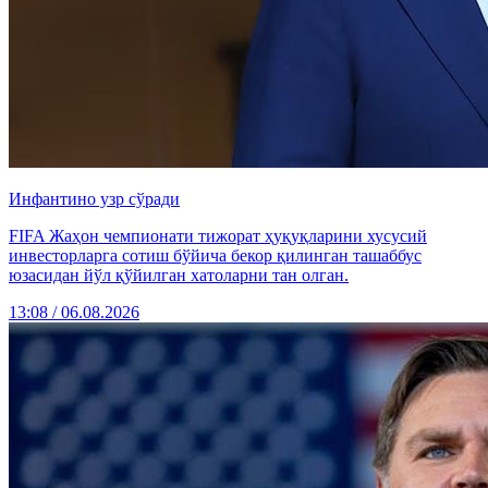
Инфантино узр сўради
FIFA Жаҳон чемпионати тижорат ҳуқуқларини хусусий
инвесторларга сотиш бўйича бекор қилинган ташаббус
юзасидан йўл қўйилган хатоларни тан олган.
13:08 / 06.08.2026