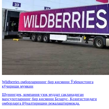
Wildberries омборларининг бир қисмини Ўзбекистонга
кўчириши мумкин
Шунингдек, компания узоқ муддат сақланадиган
маҳсулотларнинг бир қисмини Беларус, Қозоғистондаги
омборларга йўналтиришни режалаштирмоқда.