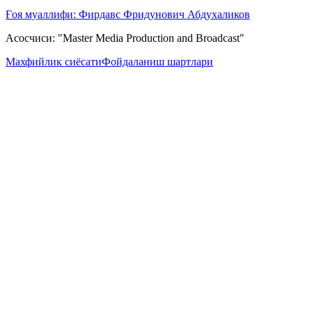
Ғоя муаллифи: Фирдавс Фридунович Абдухаликов
Асосчиси: "Master Media Production and Broadcast"
Махфийлик сиёсати
Фойдаланиш шартлари