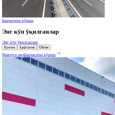
Барчасини кўриш
Энг кўп ўқилганлар
Энг кўп ўқилганлар
Кунлик
Ҳафталик
Ойлик
Мавзуга оид
Барчасини кўриш