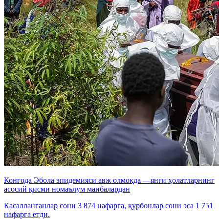
Конгода Эбола эпидемияси авж олмоқда —янги ҳолатларнинг
асосий қисми номаълум манбалардан
Касалланганлар сони 3 874 нафарга, қурбонлар сони эса 1 751
нафарга етди.