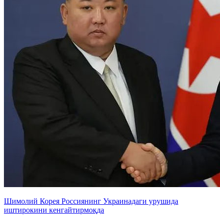
Шимолий Корея Россиянинг Украинадаги урушида
иштирокини кенгайтирмоқда