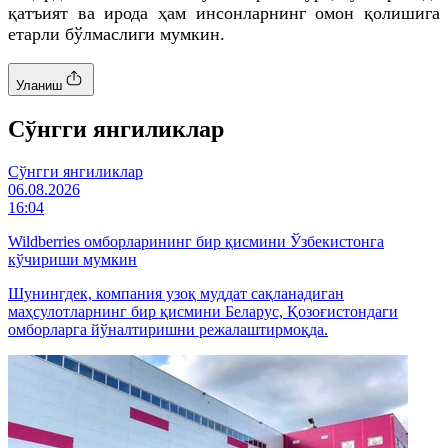
қатъият ва ирода ҳам инсонларнинг омон қолишига
етарли бўлмаслиги мумкин.
Уланиш
Cўнгги янгиликлар
Cўнгги янгиликлар
06.08.2026
16:04
Wildberries омборларининг бир қисмини Ўзбекистонга
кўчириши мумкин
Шунингдек, компания узоқ муддат сақланадиган
маҳсулотларнинг бир қисмини Беларус, Қозоғистондаги
омборларга йўналтиришни режалаштирмоқда.