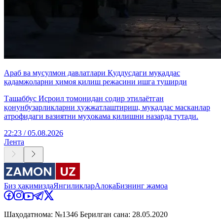
Араб ва мусулмон давлатлари Қуддусдаги муқаддас
қадамжоларни ҳимоя қилиш режасини ишга туширди
Ташаббус Исроил томонидан содир этилаётган
қонунбузарликларни ҳужжатлаштириш, муқаддас масканлар
атрофидаги вазиятни муҳокама қилишни назарда тутади.
22:23 / 05.08.2026
Лента
Биз ҳақимизда
Янгиликлар
Алоқа
Бизнинг жамоа
Шаҳодатнома: №1346 Берилган сана: 28.05.2020