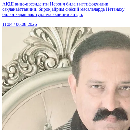
АҚШ вице-президенти Исроил билан иттифоқчилик
сақланаётганини, бироқ айрим сиёсий масалаларда Нетаняху
билан қарашлар турлича эканини айтди.
11:04 / 06.08.2026