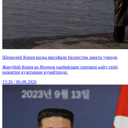
Шимолий Корея қисқа масофали баллистик ракета учирди
Жанубий Корея ва Япония ҳарбийлари синовни қайд этиб,
вазиятни кузатишни кучайтирди.
15:26 / 06.08.2026