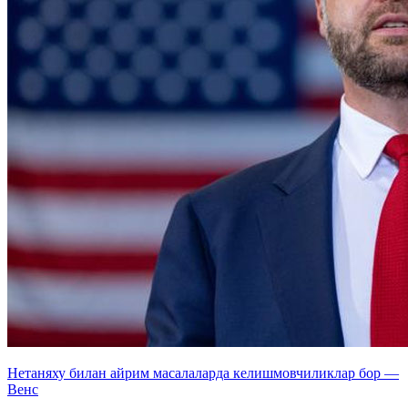
Нетаняху билан айрим масалаларда келишмовчиликлар бор —
Венс