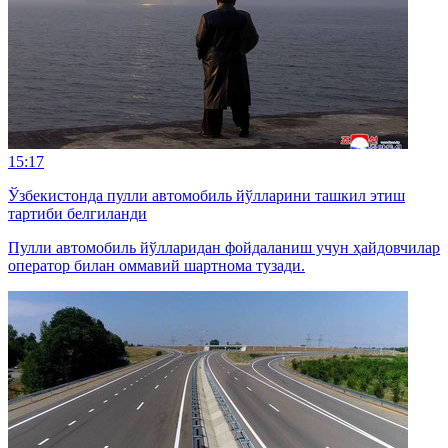
15:17
Ўзбекистонда пулли автомобиль йўлларини ташкил этиш
тартиби белгиланди
Пулли автомобиль йўлларидан фойдаланиш учун ҳайдовчилар
оператор билан оммавий шартнома тузади.