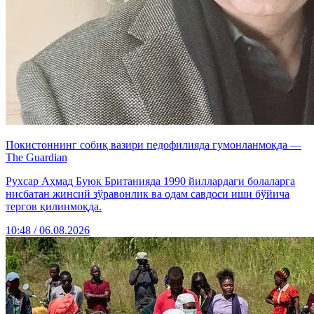
Покистоннинг собиқ вазири педофилияда гумонланмоқда —
The Guardian
Рухсар Аҳмад Буюк Британияда 1990 йиллардаги болаларга
нисбатан жинсий зўравонлик ва одам савдоси иши бўйича
тергов қилинмоқда.
10:48 / 06.08.2026