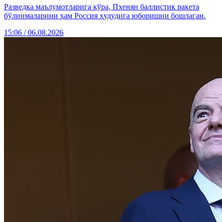
Разведка маълумотларига кўра, Пхенян баллистик ракета
бўлинмаларини ҳам Россия ҳудудига юборишни бошлаган.
15:06 / 06.08.2026