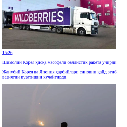
15:26
Шимолий Корея қисқа масофали баллистик ракета учирди
Жанубий Корея ва Япония ҳарбийлари синовни қайд этиб,
вазиятни кузатишни кучайтирди.