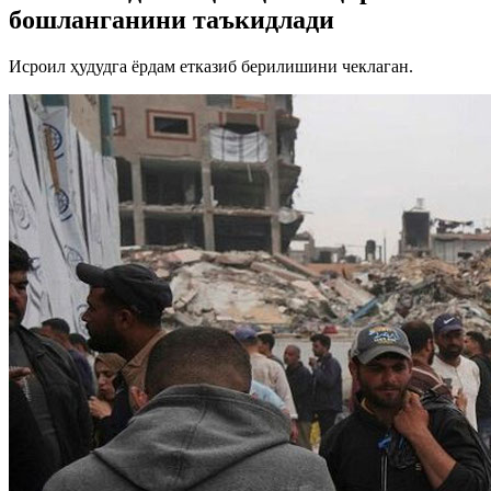
бошланганини таъкидлади
Исроил ҳудудга ёрдам етказиб берилишини чеклаган.