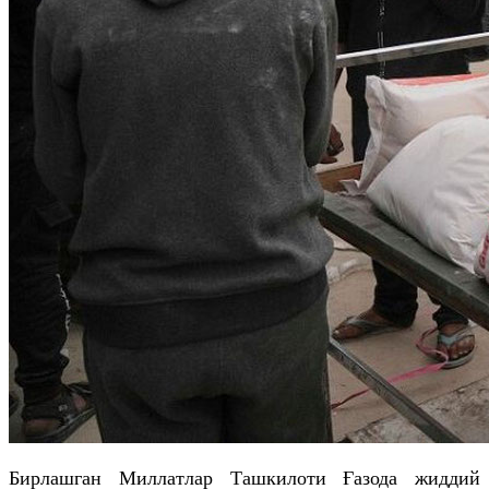
Бирлашган Миллатлар Ташкилоти Ғазода жиддий