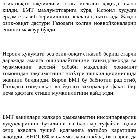
озиқ-овқат тақчиллиги юзага келгани ҳақида эълон
қилди. БМТ маълумотларига кўра, Исроил ҳудудга
ёрдам етказиб берилишини чеклаган, натижада Жаҳон
озиқ-овқат дастури Ғазодаги қолган новвойхоналарни
ёпишга мажбур бўлди.
Исроил ҳукумати эса озиқ-овқат етказиб бериш етарли
даражада амалга оширилаётганини таъкидламоқда ва
муаммонинг асосий сабаби маҳаллий ҳокимият
томонидан тақсимотнинг нотўғри ташкил қилинишида
эканини билдирди. Бироқ БМТ бу баёнотни рад этиб,
Ғазодаги озиқ-овқат ва ёқилғи захиралари фақат бир
неча ҳафтага етиши мумкинлигини қайд этди.
БМТ вакиллари халқаро ҳамжамиятни инсонпарварлик
ҳуқуқларининг бузилиши ва блоклар туфайли аҳоли
оғир аҳволга тушиб қолганига эътибор қаратишга
чақирди. УНИСEФ маълумотларига кўра, бу шароитда