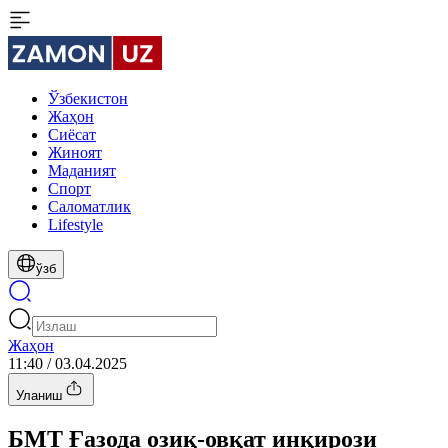
Ўзбекистон
Жаҳон
Сиёсат
Жиноят
Маданият
Спорт
Cаломатлик
Lifestyle
ўзб
Жаҳон
11:40 / 03.04.2025
Уланиш
БМТ Ғазода озиқ-овқат инқирози