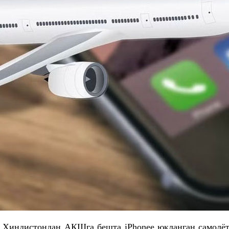
да Ҳиндистондан АҚШга бешта iPhoneе юкланган само