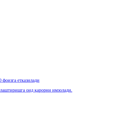
 фоизга етказилади
лаштиришга оид қарорни имзолади.