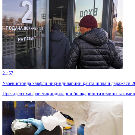
21:57
Ўзбекистонда хавфли чиқиндиларини қайта ишлаш даражаси 20
Президент хавфли чиқиндиларни бошқариш тизимини такомил