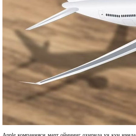
Apple компанияси март ойининг охирида уч кун ичи