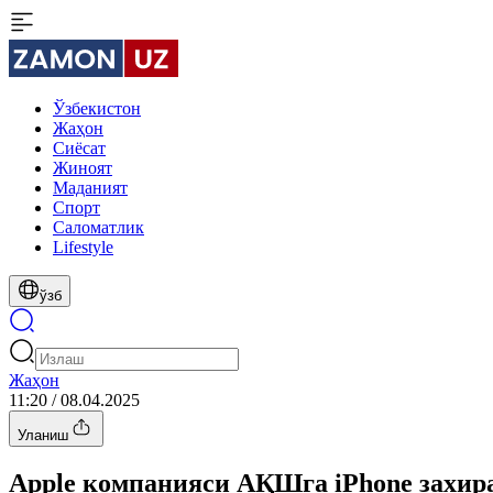
Ўзбекистон
Жаҳон
Сиёсат
Жиноят
Маданият
Спорт
Cаломатлик
Lifestyle
ўзб
Жаҳон
11:20 / 08.04.2025
Уланиш
Apple компанияси АҚШга iPhone захир