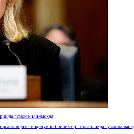
иришда гумон қилинмоқда
рганликда ва ноқонуний бойлик орттирганликда гумонланмоқда