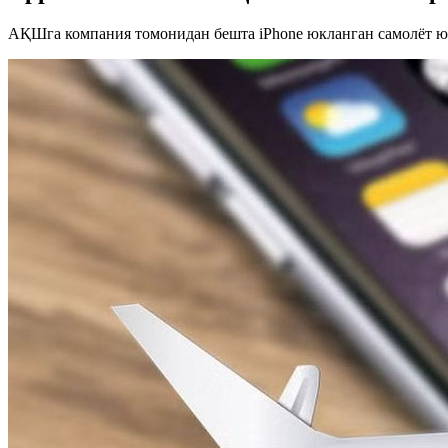
АҚШга компания томонидан бешта iPhone юкланган самолёт ю