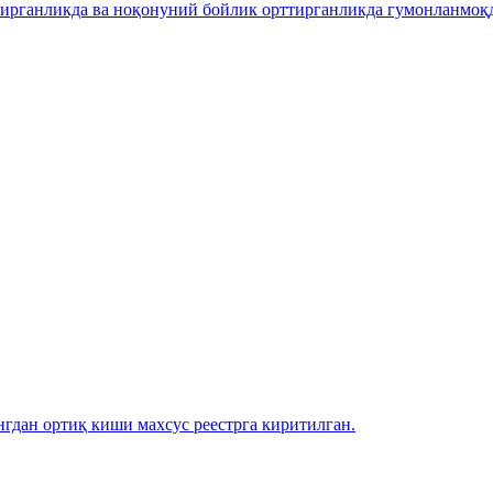
рганликда ва ноқонуний бойлик орттирганликда гумонланмоқда
гдан ортиқ киши махсус реестрга киритилган.