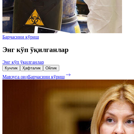
Барчасини кўриш
Энг кўп ўқилганлар
Энг кўп ўқилганлар
Кунлик
Ҳафталик
Ойлик
Мавзуга оид
Барчасини кўриш