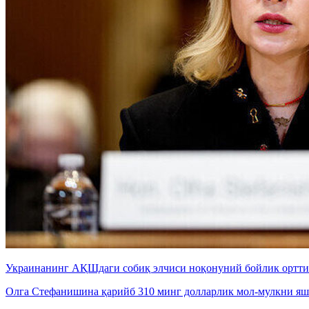
Украинанинг АҚШдаги собиқ элчиси ноқонуний бойлик ортт
Олга Стефанишина қарийб 310 минг долларлик мол-мулкни яши