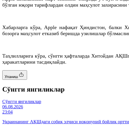
бўлган юқори тарифлардан олдин маҳсулот захирасини 
Хабарларга кўра, Apple нафақат Ҳиндистон, балки 
бозорга маҳсулот етказиб беришда узилишлар бўлмаслиг
Таҳлилларига кўра, сўнгги ҳафталарда Хитойдан АҚШ
ҳаракатларини тасдиқлайди.
Уланиш
Cўнгги янгиликлар
Cўнгги янгиликлар
06.08.2026
23:04
Украинанинг АҚШдаги собиқ элчиси ноқонуний бойлик ортт