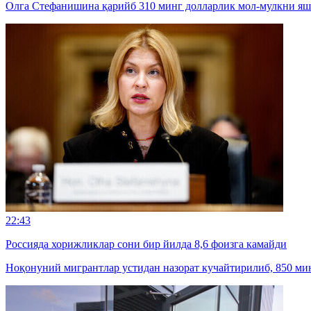
Олга Стефанишина қарийб 310 минг долларлик мол-мулкни яши
22:43
Россияда хорижликлар сони бир йилда 8,6 фоизга камайди
Ноқонуний мигрантлар устидан назорат кучайтирилиб, 850 мин