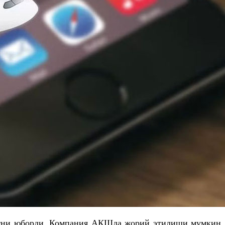
лётни юборди. Компания АҚШда жорий этилиши мумкин