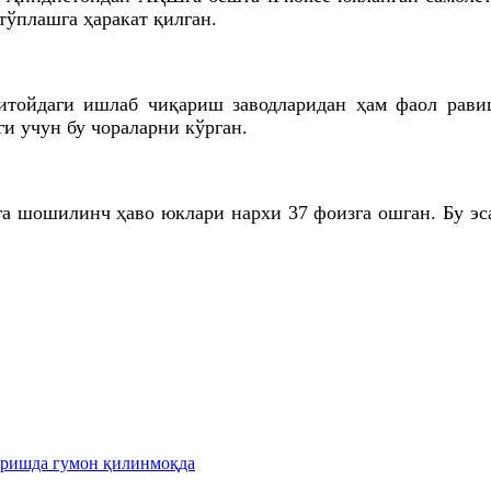
тўплашга ҳаракат қилган.
Хитойдаги ишлаб чиқариш заводларидан ҳам фаол рав
и учун бу чораларни кўрган.
га шошилинч ҳаво юклари нархи 37 фоизга ошган. Бу э
иришда гумон қилинмоқда