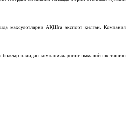
ишда маҳсулотларни АҚШга экспорт қилган. Компания
са божлар олдидан компанияларнинг оммавий юк ташиш