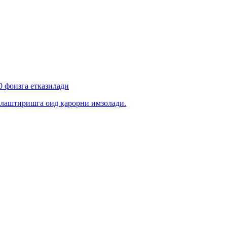
 фоизга етказилади
лаштиришга оид қарорни имзолади.