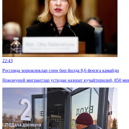
22:43
Россияда хорижликлар сони бир йилда 8,6 фоизга камайди
Ноқонуний мигрантлар устидан назорат кучайтирилиб, 850 мин