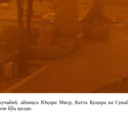
учайиб, айниқса Юқори Миср, Катта Қоҳира ва Сувай
рли йўқ қилди.