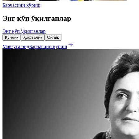
Барчасини кўриш
Энг кўп ўқилганлар
Энг кўп ўқилганлар
Кунлик
Ҳафталик
Ойлик
Мавзуга оид
Барчасини кўриш