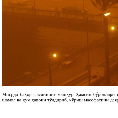
Мисрда баҳор фаслининг машҳур Ҳамсин бўронлари к
шамол ва қум ҳавони тўлдириб, кўриш масофасини дея