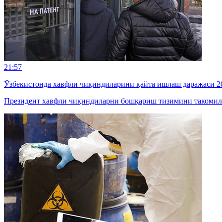
21:57
Ўзбекистонда хавфли чиқиндиларини қайта ишлаш даражаси 20
Президент хавфли чиқиндиларни бошқариш тизимини такомил