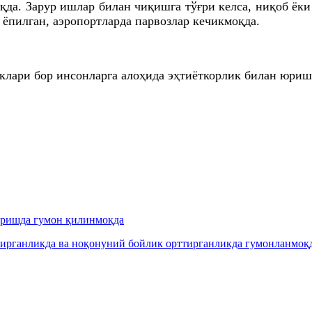
қда. Зарур ишлар билан чиқишга тўғри келса, ниқоб ёк
р ёпилган, аэропортларда парвозлар кечикмоқда.
клари бор инсонларга алоҳида эҳтиёткорлик билан юриш
иришда гумон қилинмоқда
рганликда ва ноқонуний бойлик орттирганликда гумонланмоқда