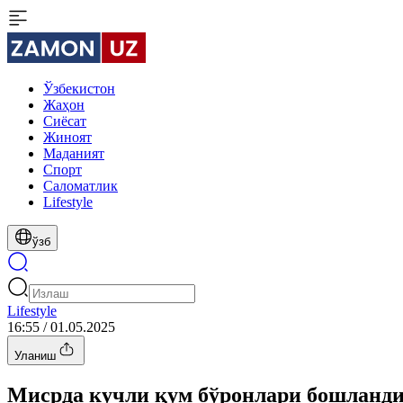
Ўзбекистон
Жаҳон
Сиёсат
Жиноят
Маданият
Спорт
Cаломатлик
Lifestyle
ўзб
Lifestyle
16:55 / 01.05.2025
Уланиш
Мисрда кучли қум бўронлари бошланд