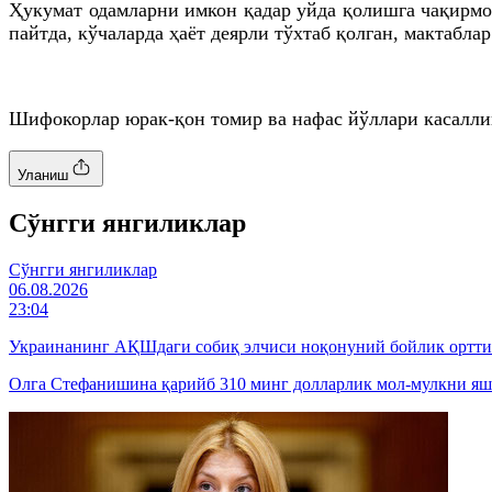
Ҳукумат одамларни имкон қадар уйда қолишга чақирмо
пайтда, кўчаларда ҳаёт деярли тўхтаб қолган, мактабла
Шифокорлар юрак-қон томир ва нафас йўллари касалли
Уланиш
Cўнгги янгиликлар
Cўнгги янгиликлар
06.08.2026
23:04
Украинанинг АҚШдаги собиқ элчиси ноқонуний бойлик ортт
Олга Стефанишина қарийб 310 минг долларлик мол-мулкни яши