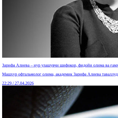
Зарифа Алиева – нур улашувчи шифокор, фидойи олима ва ғам
Машҳур офтальмолог олима, академик Зарифа Алиева таваллуди
22:29 / 27.04.2026