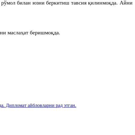
и рўмол билан юзни беркитиш тавсия қилинмоқда. Айни
ни маслаҳат беришмоқда.
. Дипломат айбловларни рад этган.