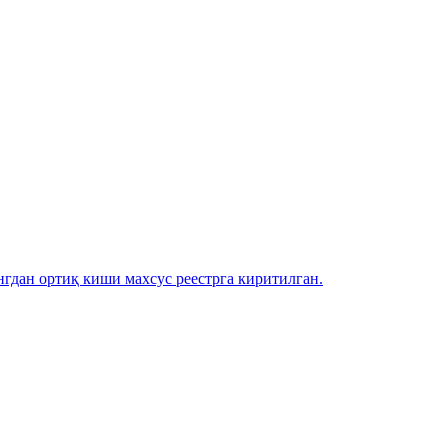
гдан ортиқ киши махсус реестрга киритилган.