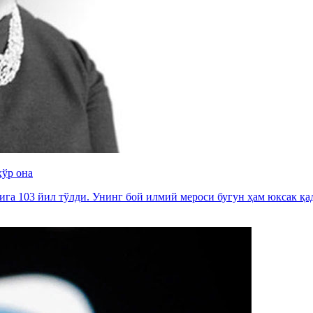
хўр она
га 103 йил тўлди. Унинг бой илмий мероси бугун ҳам юксак қа