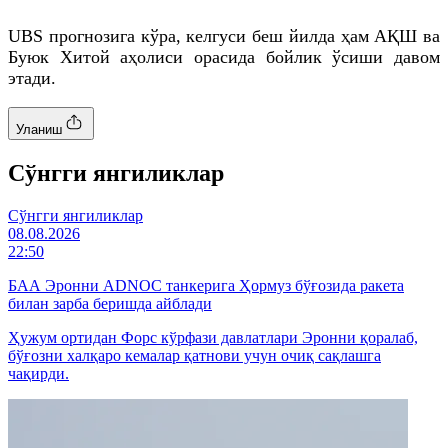
UBS прогнозига кўра, келгуси беш йилда ҳам АҚШ ва
Буюк Хитой аҳолиси орасида бойлик ўсиши давом
этади.
Уланиш
Cўнгги янгиликлар
Cўнгги янгиликлар
08.08.2026
22:50
БАА Эронни ADNOC танкерига Ҳормуз бўғозида ракета
билан зарба беришда айблади
Ҳужум ортидан Форс кўрфази давлатлари Эронни қоралаб,
бўғозни халқаро кемалар қатнови учун очиқ сақлашга
чақирди.