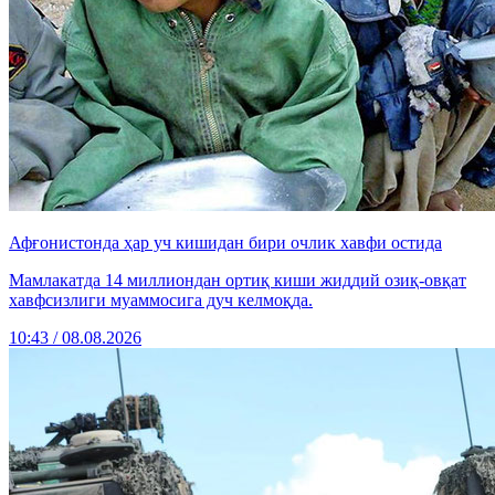
Афғонистонда ҳар уч кишидан бири очлик хавфи остида
Мамлакатда 14 миллиондан ортиқ киши жиддий озиқ-овқат
хавфсизлиги муаммосига дуч келмоқда.
10:43 / 08.08.2026