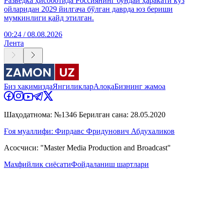
Разведка ҳисоботида Россиянинг бундай ҳаракати куз
ойларидан 2029 йилгача бўлган даврда юз бериши
мумкинлиги қайд этилган.
00:24 / 08.08.2026
Лента
Биз ҳақимизда
Янгиликлар
Алоқа
Бизнинг жамоа
Шаҳодатнома: №1346 Берилган сана: 28.05.2020
Ғоя муаллифи: Фирдавс Фридунович Абдухаликов
Асосчиси: "Master Media Production and Broadcast"
Махфийлик сиёсати
Фойдаланиш шартлари