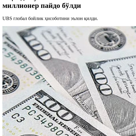
миллионер пайдо бўлди
UBS глобал бойлик ҳисоботини эълон қилди.