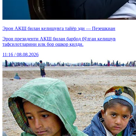
Эрон АҚШ билан келишувга тайёр эди — Пезешкиан
Эрон президенти АҚШ билан барбод бўлган келишув
тафсилотларини илк бор ошкор қилди.
11:16 / 08.08.2026