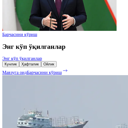
Барчасини кўриш
Энг кўп ўқилганлар
Энг кўп ўқилганлар
Кунлик
Ҳафталик
Ойлик
Мавзуга оид
Барчасини кўриш