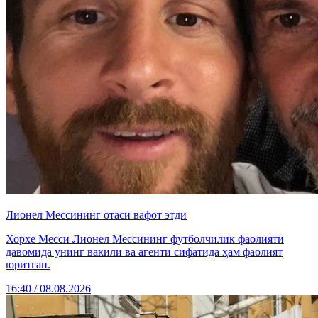
Лионел Мессининг отаси вафот этди
Хорхе Месси Лионел Мессининг футболчилик фаолияти
давомида унинг вакили ва агенти сифатида ҳам фаолият
юритган.
16:40 / 08.08.2026