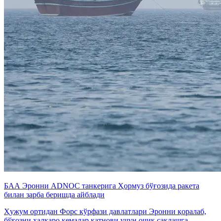
БАА Эронни ADNOC танкерига Ҳормуз бўғозида ракета
билан зарба беришда айблади
Ҳужум ортидан Форс кўрфази давлатлари Эронни қоралаб,
бўғозни халқаро кемалар қатнови учун очиқ сақлашга