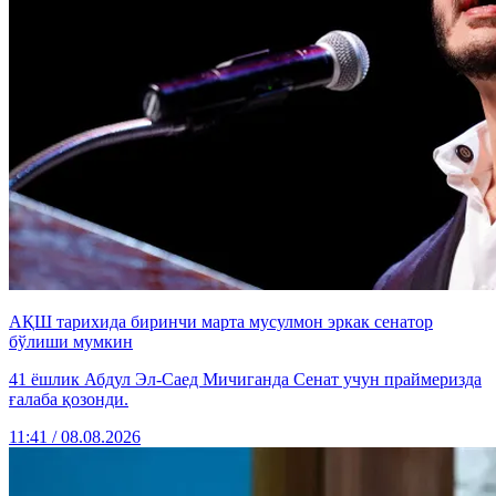
АҚШ тарихида биринчи марта мусулмон эркак сенатор
бўлиши мумкин
41 ёшлик Абдул Эл-Саед Мичиганда Сенат учун праймеризда
ғалаба қозонди.
11:41 / 08.08.2026