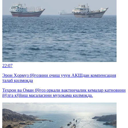
22:07
Эрон Ҳормуз бўғозини очиш учун АҚШдан компенсация
талаб қилмоқда
Теҳрон ва Оман бўғоз орқали вақтинчалик кемалар қатновини
йўлга қўйиш масаласини муҳокама қилмоқда.