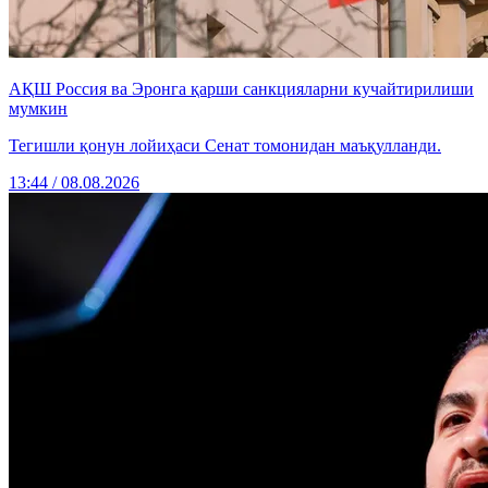
АҚШ Россия ва Эронга қарши санкцияларни кучайтирилиши
мумкин
Тегишли қонун лойиҳаси Сенат томонидан маъқулланди.
13:44 / 08.08.2026