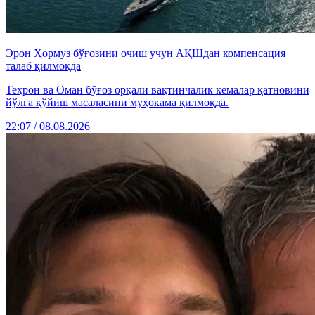
Эрон Ҳормуз бўғозини очиш учун АҚШдан компенсация
талаб қилмоқда
Теҳрон ва Оман бўғоз орқали вақтинчалик кемалар қатновини
йўлга қўйиш масаласини муҳокама қилмоқда.
22:07 / 08.08.2026