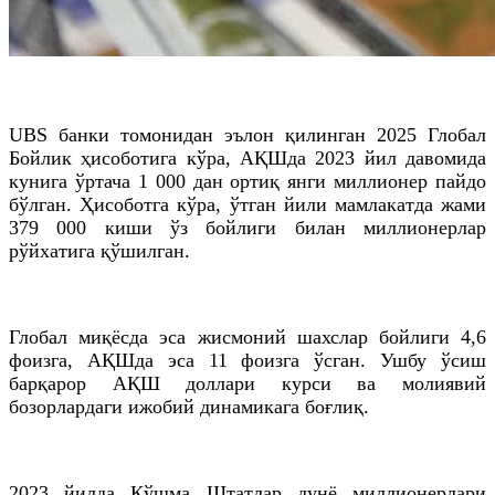
UBS банки томонидан эълон қилинган 2025 Глобал
Бойлик ҳисоботига кўра, АҚШда 2023 йил давомида
кунига ўртача 1 000 дан ортиқ янги миллионер пайдо
бўлган. Ҳисоботга кўра, ўтган йили мамлакатда жами
379 000 киши ўз бойлиги билан миллионерлар
рўйхатига қўшилган.
Глобал миқёсда эса жисмоний шахслар бойлиги 4,6
фоизга, АҚШда эса 11 фоизга ўсган. Ушбу ўсиш
барқарор АҚШ доллари курси ва молиявий
бозорлардаги ижобий динамикага боғлиқ.
2023 йилда Қўшма Штатлар дунё миллионерлари