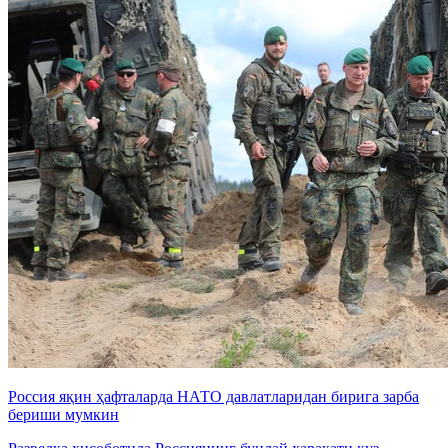
Россия яқин ҳафталарда НАТО давлатларидан бирига зарба
бериши мумкин