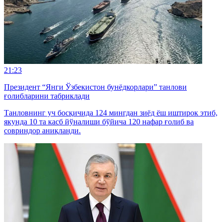
21:23
Президент “Янги Ўзбекистон бунёдкорлари” танлови
ғолибларини табриклади
Танловнинг уч босқичида 124 мингдан зиёд ёш иштирок этиб,
якунда 10 та касб йўналиши бўйича 120 нафар ғолиб ва
совриндор аниқланди.