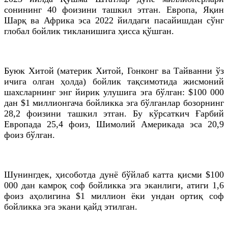
сонининг 40 фоизини ташкил этган. Европа, Яқин
Шарқ ва Африка эса 2022 йилдаги пасайишдан сўнг
глобал бойлик тикланишига ҳисса қўшган.
Буюк Хитой (материк Хитой, Гонконг ва Тайванни ўз
ичига олган ҳолда) бойлик тақсимотида жисмоний
шахсларнинг энг йирик улушига эга бўлган: $100 000
дан $1 миллионгача бойликка эга бўлганлар бозорнинг
28,2 фоизини ташкил этган. Бу кўрсаткич Ғарбий
Европада 25,4 фоиз, Шимолий Америкада эса 20,9
фоиз бўлган.
Шунингдек, ҳисоботда дунё бўйлаб катта қисми $100
000 дан камроқ соф бойликка эга эканлиги, атиги 1,6
фоиз аҳолигина $1 миллион ёки ундан ортиқ соф
бойликка эга экани қайд этилган.