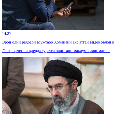
14:27
Эрон олий раҳбари Мужтабо Хоманаий акс этган видео эълон 
Лавҳа қачон ва қаерда суратга олингани маълум қилинмаган.