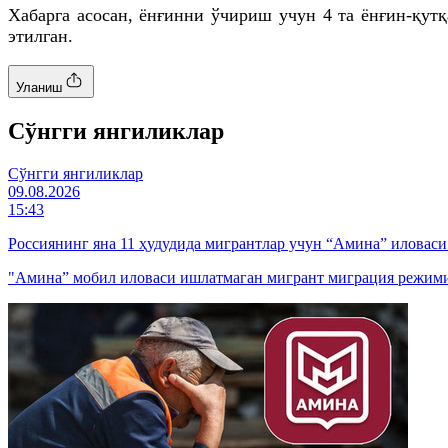
Хабарга асосан, ёнғинни ўчириш учун 4
та
ёнғин-қутқ
этилган.
Уланиш
Cўнгги янгиликлар
Cўнгги янгиликлар
09.08.2026
15:43
Россиянинг яна 11 ҳудудида мигрантлар учун “Амина” иловас
"Амина” мобил иловаси ишлатмаган мигрант миграция режими