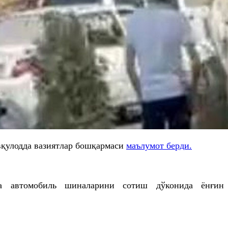
вқулодда вазиятлар бошқармаси
маълумот берди.
а автомобиль шиналарини сотиш дўконида ёнғин