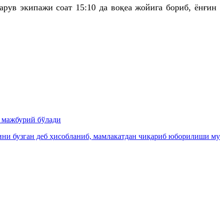
арув экипажи соат 15:10
да
воқеа жойига бориб, ёнғин
и мажбурий бўлади
ни бузган деб ҳисобланиб, мамлакатдан чиқариб юборилиши м