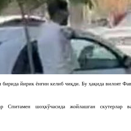
 бирида йирик ёнғин келиб чиқди. Бу ҳақида вилоят Фа
ҳар
Спитамен
шоҳкўчасида жойлашган скутерлар в