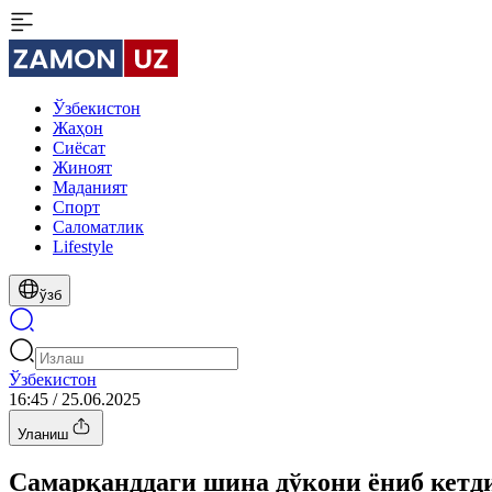
Ўзбекистон
Жаҳон
Сиёсат
Жиноят
Маданият
Спорт
Cаломатлик
Lifestyle
ўзб
Ўзбекистон
16:45 / 25.06.2025
Уланиш
Самарқанддаги шина дўкони ёниб кетд