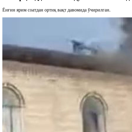
Ёнғин ярим соатдан ортиқ вақт давомида ўчирилган.