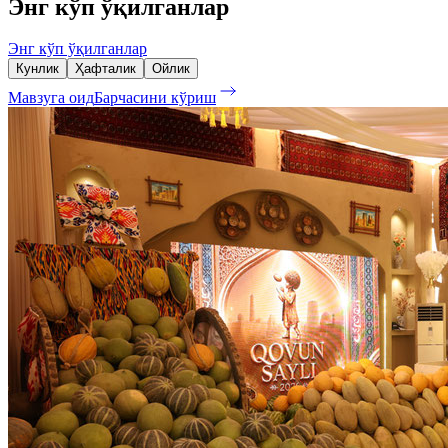
Энг кўп ўқилганлар
Энг кўп ўқилганлар
Кунлик
Ҳафталик
Ойлик
Мавзуга оид
Барчасини кўриш