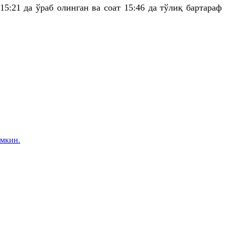
 15:21
да
ўраб олинган ва соат 15:46
да
тўлиқ бартараф
умкин.