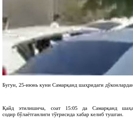
Бугун, 25-июнь куни Самарқанд
шаҳридаги
дўконлардан
Қайд
этилишича
, соат 15:05
да
Самарқанд ша
содир
бўлаётганлиги
тўғрисида хабар келиб тушган.