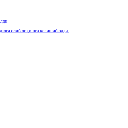
илди
ичга олиб чиқишга келишиб олди.