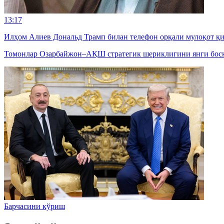
13:17
Илҳом Алиев Дональд Трамп билан телефон орқали мулоқот қ
Томонлар Озарбайжон–АҚШ стратегик шериклигини янги босқ
Барчасини кўриш