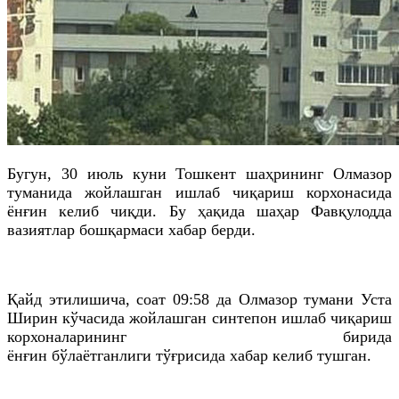
Бугун, 30 июль куни Тошкент
шаҳрининг
Олмазор
туманида жойлашган ишлаб чиқариш корхонасида
ёнғин келиб чиқди. Бу ҳақида шаҳар Фавқулодда
вазиятлар бошқармаси хабар берди.
Қайд
этилишича
, соат 09:58
да
Олмазор тумани Уста
Ширин кўчасида жойлашган
синтепон
ишлаб чиқариш
корхоналарининг бирида
ёнғин
бўлаётганлиги
тўғрисида хабар келиб тушган.