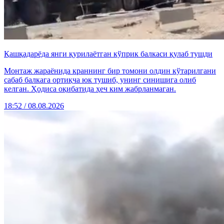
Қашқадарёда янги қурилаётган кўприк балкаси қулаб тушди
Монтаж жараёнида краннинг бир томони олдин кўтарилгани
сабаб балкага ортиқча юк тушиб, унинг синишига олиб
келган. Ҳодиса оқибатида ҳеч ким жабрланмаган.
18:52 / 08.08.2026