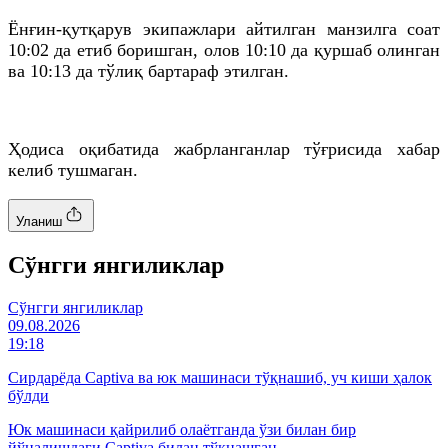
Ёнғин-қутқарув экипажлари айтилган манзилга соат
10:02
да
етиб боришган, олов 10:10
да
қуршаб олинган
ва 10:13
да
тўлиқ бартараф этилган.
Ҳодиса оқибатида жабрланганлар тўғрисида хабар
келиб тушмаган.
Уланиш
Cўнгги янгиликлар
Cўнгги янгиликлар
09.08.2026
19:18
Сирдарёда Captiva ва юк машинаси тўқнашиб, уч киши ҳалок
бўлди
Юк машинаси қайрилиб олаётганда ўзи билан бир
йўналишдаги Captiva билан тўқнашган.