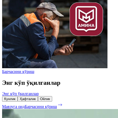
Барчасини кўриш
Энг кўп ўқилганлар
Энг кўп ўқилганлар
Кунлик
Ҳафталик
Ойлик
Мавзуга оид
Барчасини кўриш