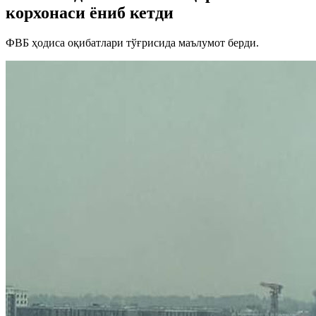
корхонаси ёниб кетди
ФВБ ҳодиса оқибатлари тўғрисида маълумот берди.