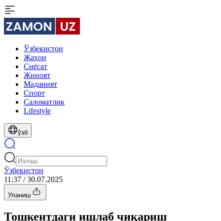
Ўзбекистон
Жаҳон
Сиёсат
Жиноят
Маданият
Спорт
Cаломатлик
Lifestyle
ўзб
Ўзбекистон
11:37 / 30.07.2025
Уланиш
Тошкентдаги ишлаб чиқариш