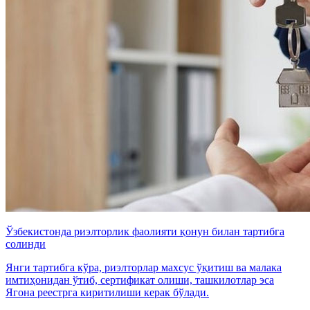
Ўзбекистонда риэлторлик фаолияти қонун билан тартибга
солинди
Янги тартибга кўра, риэлторлар махсус ўқитиш ва малака
имтиҳонидан ўтиб, сертификат олиши, ташкилотлар эса
Ягона реестрга киритилиши керак бўлади.