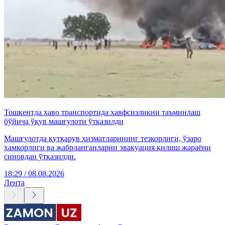
Тошкентда ҳаво транспортида хавфсизликни таъминлаш
бўйича ўқув машғулоти ўтказилди
Машғулотда қутқарув хизматларининг тезкорлиги, ўзаро
ҳамкорлиги ва жабрланганларни эвакуация қилиш жараёни
синовдан ўтказилди.
18:29 / 08.08.2026
Лента