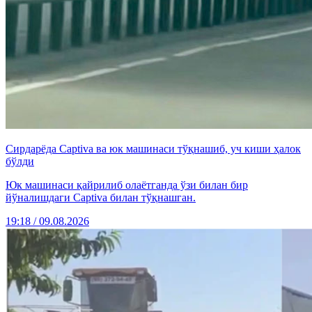
Сирдарёда Captiva ва юк машинаси тўқнашиб, уч киши ҳалок
бўлди
Юк машинаси қайрилиб олаётганда ўзи билан бир
йўналишдаги Captiva билан тўқнашган.
19:18 / 09.08.2026