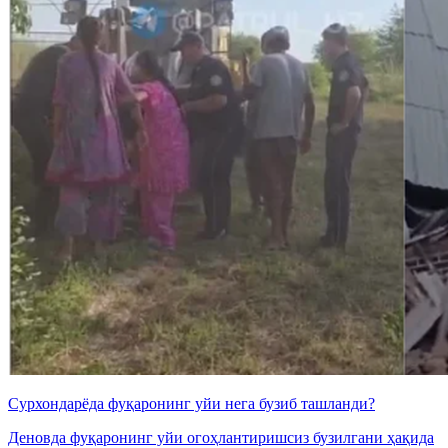
Сурхондарёда фуқаронинг уйи нега бузиб ташланди?
Деновда фуқаронинг уйи огоҳлантиришсиз бузилгани ҳақида