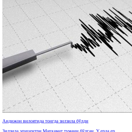
Андижон вилоятида тонгда зилзила бўлди
Зилзила эпицентри Марҳамат тумани бўлган. У ерда ер