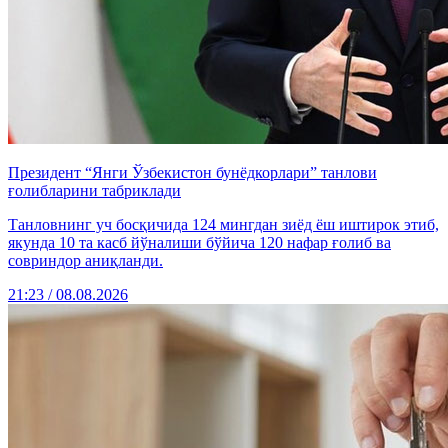
Президент “Янги Ўзбекистон бунёдкорлари” танлови
ғолибларини табриклади
Танловнинг уч босқичида 124 мингдан зиёд ёш иштирок этиб,
якунда 10 та касб йўналиши бўйича 120 нафар ғолиб ва
совриндор аниқланди.
21:23 / 08.08.2026