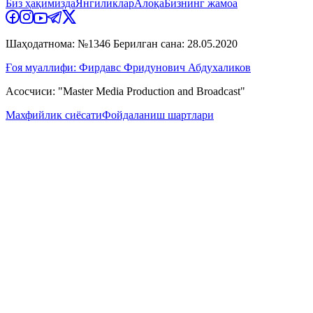
Биз ҳақимизда
Янгиликлар
Алоқа
Бизнинг жамоа
Шаҳодатнома: №1346 Берилган сана: 28.05.2020
Ғоя муаллифи: Фирдавс Фридунович Абдухаликов
Асосчиси: "Master Media Production and Broadcast"
Махфийлик сиёсати
Фойдаланиш шартлари