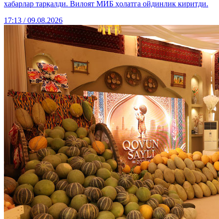
хабарлар тарқалди. Вилоят МИБ ҳолатга ойдинлик киритди.
17:13 / 09.08.2026