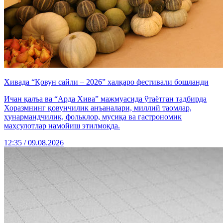
Хивада “Қовун сайли – 2026” халқаро фестивали бошланди
Ичан қалъа ва “Арда Хива” мажмуасида ўтаётган тадбирда
Хоразмнинг қовунчилик анъаналари, миллий таомлар,
ҳунармандчилик, фольклор, мусиқа ва гастрономик
маҳсулотлар намойиш этилмоқда.
12:35 / 09.08.2026