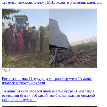
хабарлар тарқалди. Вилоят МИБ ҳолатга ойдинлик киритди.
15:43
Россиянинг яна 11 ҳудудида мигрантлар учун “Амина”
иловаси мажбурий бўлади
"Амина” мобил иловаси ишлатмаган мигрант миграция
режимини бузган деб ҳисобланиб, мамлакатдан чиқариб
юборилиши мумкин.