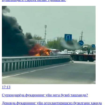
17:13
Сурхондарёда фуқаронинг уйи нега бузиб ташланди?
Деновда фуқаронинг уйи огоҳлантиришсиз бузилгани ҳақида