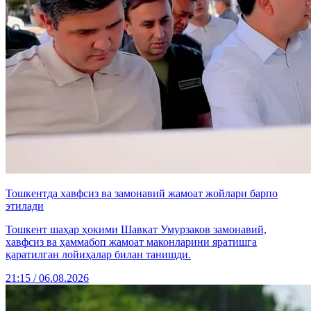
Тошкентда хавфсиз ва замонавий жамоат жойлари барпо
этилади
Тошкент шаҳар ҳокими Шавкат Умурзаков замонавий,
хавфсиз ва ҳаммабоп жамоат маконларини яратишга
қаратилган лойиҳалар билан танишди.
21:15 / 06.08.2026