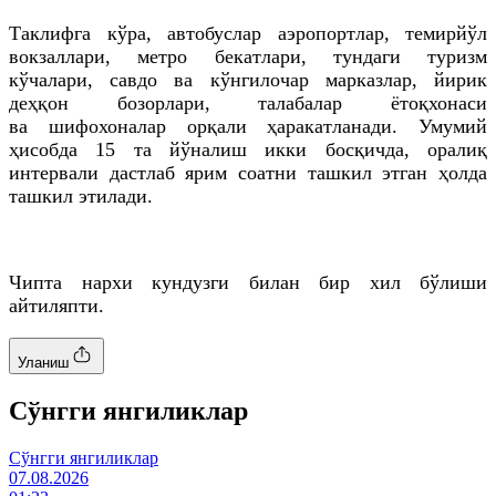
Таклифга кўра, автобуслар аэропортлар, темирйўл
вокзаллари, метро бекатлари, тундаги туризм
кўчалари, савдо ва кўнгилочар марказлар, йирик
деҳқон бозорлари, талабалар ётоқхонаси
ва шифохоналар орқали ҳаракатланади. Умумий
ҳисобда 15
та
йўналиш икки босқичда, оралиқ
интервали дастлаб ярим соатни ташкил этган ҳолда
ташкил этилади.
Чипта нархи кундузги билан бир хил бўлиши
айтиляпти.
Уланиш
Cўнгги янгиликлар
Cўнгги янгиликлар
07.08.2026