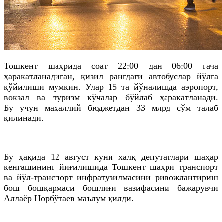
Тошкент шаҳрида соат 22:00 дан 06:00
гача
ҳаракатланадиган, қизил рангдаги автобуслар йўлга
қўйилиши мумкин. Улар 15
та
йўналишда аэропорт,
вокзал ва туризм кўчалар бўйлаб ҳаракатланади.
Бу учун маҳаллий бюджетдан 33
млрд
сўм талаб
қилинади.
Бу ҳақида 12 август куни халқ депутатлари шаҳар
кенгашининг йиғилишида Тошкент шаҳри транспорт
ва йўл-транспорт инфратузилмасини ривожлантириш
бош бошқармаси бошлиғи вазифасини бажарувчи
Аллаёр
Норбўтаев
маълум қилди.