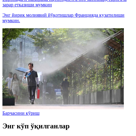
зарар етказиши мумкин
Энг йирик молиявий йўқотишлар Францияда кузатилиши
мумкин.
Барчасини кўриш
Энг кўп ўқилганлар