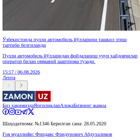
Ўзбекистонда пулли автомобиль йўлларини ташкил этиш
тартиби белгиланди
Пулли автомобиль йўлларидан фойдаланиш учун ҳайдовчилар
оператор билан оммавий шартнома тузади.
15:17 / 06.08.2026
Лента
Биз ҳақимизда
Янгиликлар
Алоқа
Бизнинг жамоа
Шаҳодатнома: №1346 Берилган сана: 28.05.2020
Ғоя муаллифи: Фирдавс Фридунович Абдухаликов