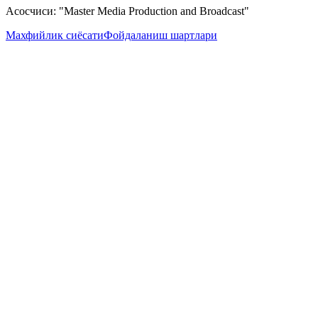
Асосчиси: "Master Media Production and Broadcast"
Махфийлик сиёсати
Фойдаланиш шартлари