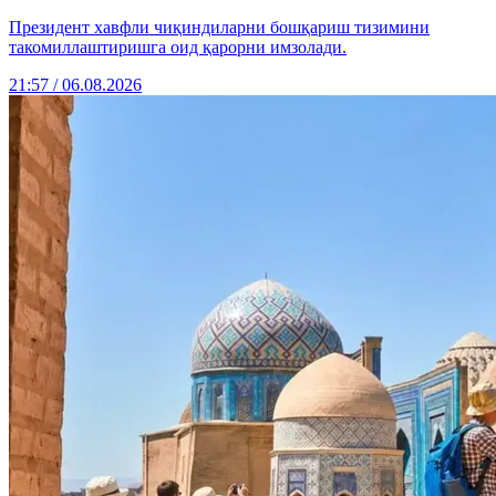
Президент хавфли чиқиндиларни бошқариш тизимини
такомиллаштиришга оид қарорни имзолади.
21:57 / 06.08.2026