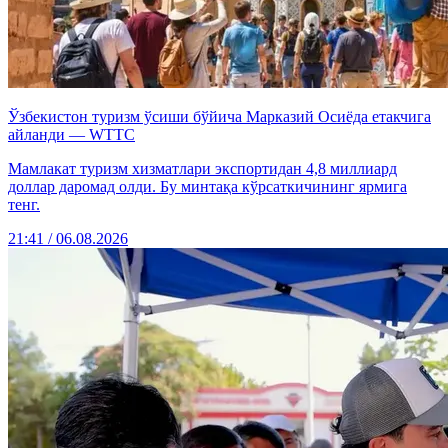
Ўзбекистон туризм ўсиши бўйича Марказий Осиёда етакчига
айланди — WTTC
Мамлакат туризм хизматлари экспортидан 4,8 миллиард
доллар даромад олди. Бу минтақа кўрсаткичининг ярмига
тенг.
21:41 / 06.08.2026