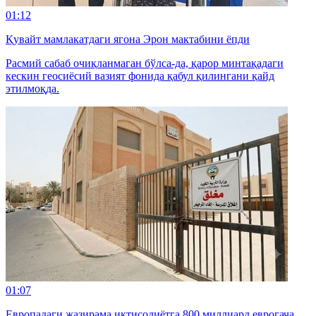
01:12
Қувайт мамлакатдаги ягона Эрон мактабини ёпди
Расмий сабаб очиқланмаган бўлса-да, қарор минтақадаги
кескин геосиёсий вазият фонида қабул қилингани қайд
этилмоқда.
01:07
Европадаги жазирама иқтисодиётга 800 миллиард еврогача