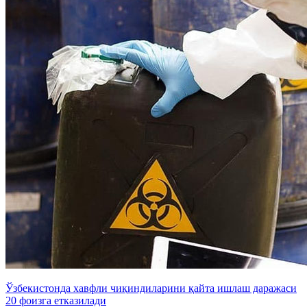
Ўзбекистонда хавфли чиқиндиларини қайта ишлаш даражаси
20 фоизга етказилади