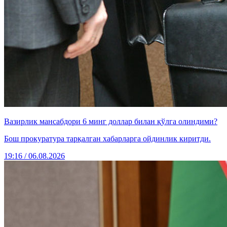
Вазирлик мансабдори 6 минг доллар билан қўлга олиндими?
Бош прокуратура тарқалган хабарларга ойдинлик киритди.
19:16 / 06.08.2026