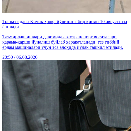
Тошкентдаги Кичик ҳалқа йўлининг бир қисми 10 августгача
ёпилади
Таъмирлаш ишлари давомида автотранспорт воситалари
қарама-қарши йўналиш бўйлаб ҳаракатланади, тез тиббий
ёрдам машиналари учун эса алоҳида йўлак ташкил этилади.
20:50 / 06.08.2026