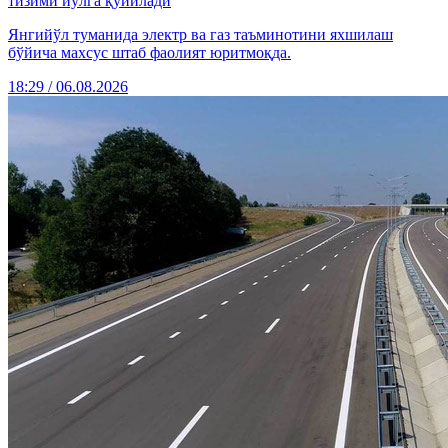
тизими йўлга қўйилади
Янгийўл туманида электр ва газ таъминотини яхшилаш
бўйича махсус штаб фаолият юритмоқда.
18:29 / 06.08.2026