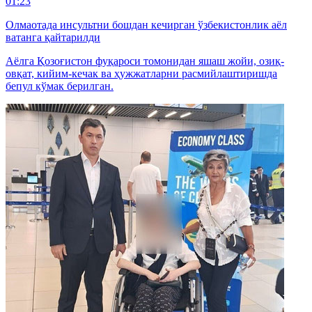
01:23
Олмаотада инсультни бошдан кечирган ўзбекистонлик аёл
ватанга қайтарилди
Аёлга Қозоғистон фуқароси томонидан яшаш жойи, озиқ-
овқат, кийим-кечак ва ҳужжатларни расмийлаштиришда
бепул кўмак берилган.