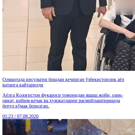
Олмаотада инсультни бошдан кечирган ўзбекистонлик аёл
ватанга қайтарилди
Аёлга Қозоғистон фуқароси томонидан яшаш жойи, озиқ-
овқат, кийим-кечак ва ҳужжатларни расмийлаштиришда
бепул кўмак берилган.
01:23 / 07.08.2026