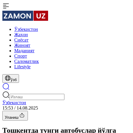
Ўзбекистон
Жаҳон
Сиёсат
Жиноят
Маданият
Спорт
Cаломатлик
Lifestyle
ўзб
Ўзбекистон
15:53 / 14.08.2025
Уланиш
Тошкентда тунги автобуслар йўлга