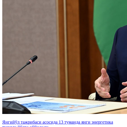
Янгийўл тажрибаси асосида 13 туманда янги энергетика