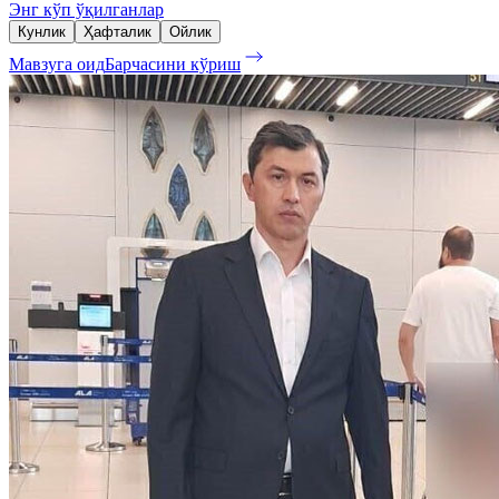
Энг кўп ўқилганлар
Кунлик
Ҳафталик
Ойлик
Мавзуга оид
Барчасини кўриш