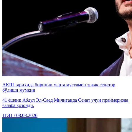
АҚШ тарихида биринчи марта мусулмон эркак сенатор
бўлиши мумкин
41 ёшлик Абдул Эл-Саед Мичиганда Сенат учун праймеризда
ғалаба қозонди.
11:41 / 08.08.2026