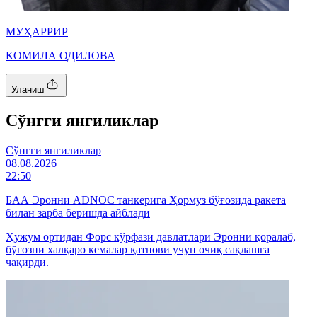
МУҲАРРИР
КОМИЛА ОДИЛОВА
Уланиш
Cўнгги янгиликлар
Cўнгги янгиликлар
08.08.2026
22:50
БАА Эронни ADNOC танкерига Ҳормуз бўғозида ракета
билан зарба беришда айблади
Ҳужум ортидан Форс кўрфази давлатлари Эронни қоралаб,
бўғозни халқаро кемалар қатнови учун очиқ сақлашга
чақирди.