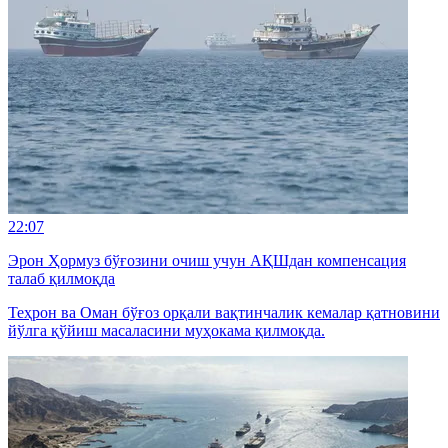
22:07
Эрон Ҳормуз бўғозини очиш учун АҚШдан компенсация
талаб қилмоқда
Теҳрон ва Оман бўғоз орқали вақтинчалик кемалар қатновини
йўлга қўйиш масаласини муҳокама қилмоқда.