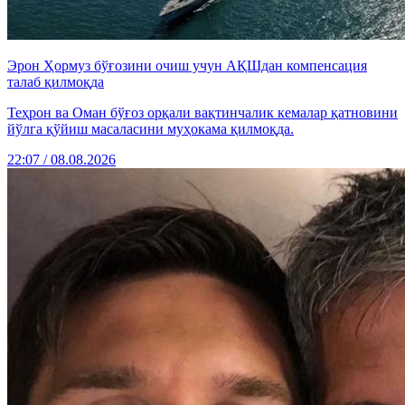
Эрон Ҳормуз бўғозини очиш учун АҚШдан компенсация
талаб қилмоқда
Теҳрон ва Оман бўғоз орқали вақтинчалик кемалар қатновини
йўлга қўйиш масаласини муҳокама қилмоқда.
22:07 / 08.08.2026