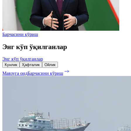
Барчасини кўриш
Энг кўп ўқилганлар
Энг кўп ўқилганлар
Кунлик
Ҳафталик
Ойлик
Мавзуга оид
Барчасини кўриш