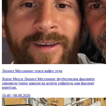
Лионел Мессининг отаси вафот этди
Хорхе Месси Лионел Мессининг футболчилик фаолияти
давомида унинг вакили ва агенти сифатида ҳам фаолият
юритган.
16:40 / 08.08.2026