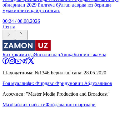
ойларидан 2029 йилгача бўлган даврда юз бериши
мумкинлиги қайд этилган.
00:24 / 08.08.2026
Лента
Биз ҳақимизда
Янгиликлар
Алоқа
Бизнинг жамоа
Шаҳодатнома: №1346 Берилган сана: 28.05.2020
Ғоя муаллифи: Фирдавс Фридунович Абдухаликов
Асосчиси: "Master Media Production and Broadcast"
Махфийлик сиёсати
Фойдаланиш шартлари