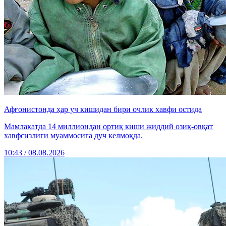
Афғонистонда ҳар уч кишидан бири очлик хавфи остида
Мамлакатда 14 миллиондан ортиқ киши жиддий озиқ-овқат
хавфсизлиги муаммосига дуч келмоқда.
10:43 / 08.08.2026