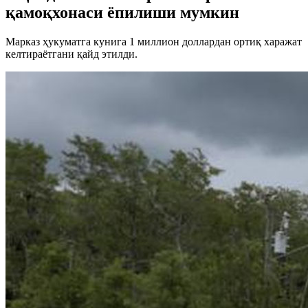
қамоқхонаси ёпилиши мумкин
Марказ ҳукуматга кунига 1 миллион доллардан ортиқ харажат
келтираётгани қайд этилди.