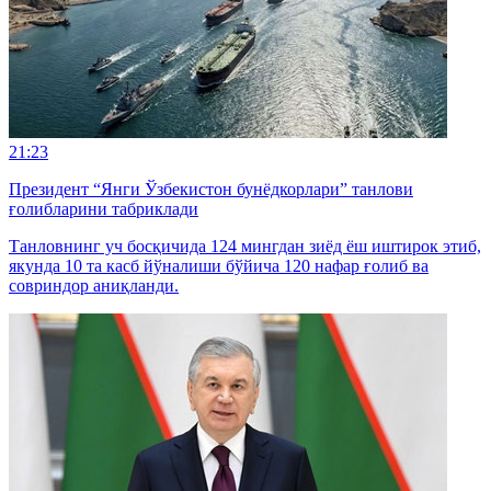
21:23
Президент “Янги Ўзбекистон бунёдкорлари” танлови
ғолибларини табриклади
Танловнинг уч босқичида 124 мингдан зиёд ёш иштирок этиб,
якунда 10 та касб йўналиши бўйича 120 нафар ғолиб ва
совриндор аниқланди.