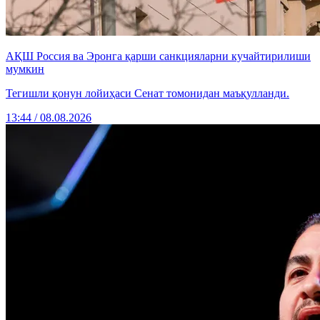
АҚШ Россия ва Эронга қарши санкцияларни кучайтирилиши
мумкин
Тегишли қонун лойиҳаси Сенат томонидан маъқулланди.
13:44 / 08.08.2026