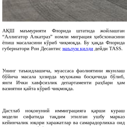
АҚШ маъмурияти Флорида штатида жойлашган
“Аллигатор Алкатраз” номли миграция ҳибсхонасини
ёпиш масаласини кўриб чиқмоқда. Бу ҳақда Флорида
губернатори Рон Десантис
маълум қилди
дейди TASS.
Унинг таъкидлашича, муассаса фаолиятини якунлаш
бўйича масала ҳозирда муҳокама босқичида бўлиб,
янги Ички хавфсизлик департаменти раҳбари ҳам
вазиятни қайта кўриб чиқмоқда.
Дастлаб ноқонуний иммиграцияга қарши кураш
модели сифатида тақдим этилган ушбу марказ
кейинчалик юқори харажатлар ва самарадорликка оид