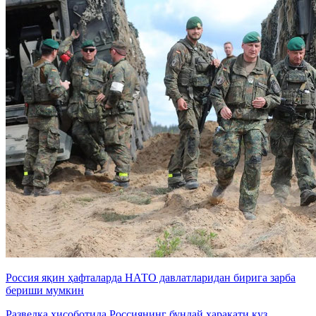
Россия яқин ҳафталарда НАТО давлатларидан бирига зарба
бериши мумкин
Разведка ҳисоботида Россиянинг бундай ҳаракати куз