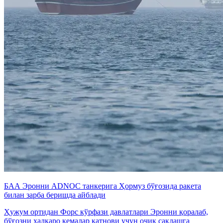
БАА Эронни ADNOC танкерига Ҳормуз бўғозида ракета
билан зарба беришда айблади
Ҳужум ортидан Форс кўрфази давлатлари Эронни қоралаб,
бўғозни халқаро кемалар қатнови учун очиқ сақлашга