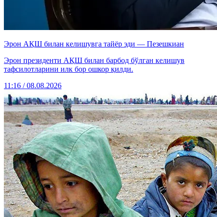
Эрон АҚШ билан келишувга тайёр эди — Пезешкиан
Эрон президенти АҚШ билан барбод бўлган келишув
тафсилотларини илк бор ошкор қилди.
11:16 / 08.08.2026