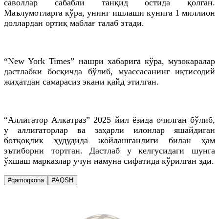
саволлар сабабли танқид остида қолган.
Маълумотларга кўра, унинг ишлаши кунига 1 миллион
доллардан ортиқ маблағ талаб этади.
“New York Times” нашри хабарига кўра, музокаралар
дастлабки босқичда бўлиб, муассасанинг иқтисодий
жиҳатдан самарасиз экани қайд этилган.
“Аллигатор Алкатраз” 2025 йил ёзида очилган бўлиб,
у аллигаторлар ва заҳарли илонлар яшайдиган
ботқоқлик ҳудудида жойлашганлиги билан ҳам
эътиборни тортган. Дастлаб у келгусидаги шунга
ўхшаш марказлар учун намуна сифатида кўрилган эди.
#qamoqxona
#AQSH