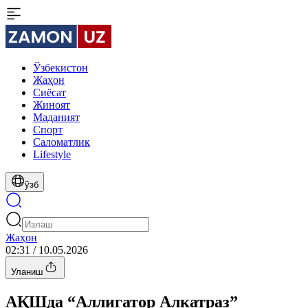
Ўзбекистон
Жаҳон
Сиёсат
Жиноят
Маданият
Спорт
Cаломатлик
Lifestyle
ўзб
Жаҳон
02:31 / 10.05.2026
Уланиш
АҚШда “Аллигатор Алкатраз”