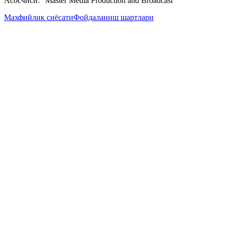
Асосчиси: "Master Media Production and Broadcast"
Махфийлик сиёсати
Фойдаланиш шартлари