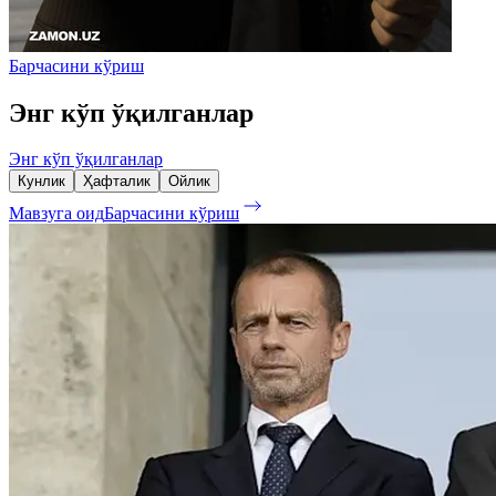
Барчасини кўриш
Энг кўп ўқилганлар
Энг кўп ўқилганлар
Кунлик
Ҳафталик
Ойлик
Мавзуга оид
Барчасини кўриш