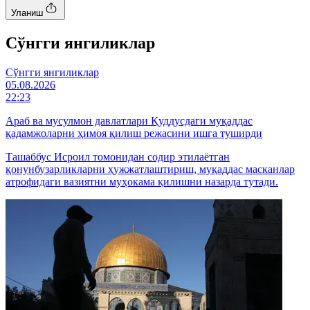
Уланиш
Cўнгги янгиликлар
Cўнгги янгиликлар
05.08.2026
22:23
Араб ва мусулмон давлатлари Қуддусдаги муқаддас
қадамжоларни ҳимоя қилиш режасини ишга туширди
Ташаббус Исроил томонидан содир этилаётган
қонунбузарликларни ҳужжатлаштириш, муқаддас масканлар
атрофидаги вазиятни муҳокама қилишни назарда тутади.