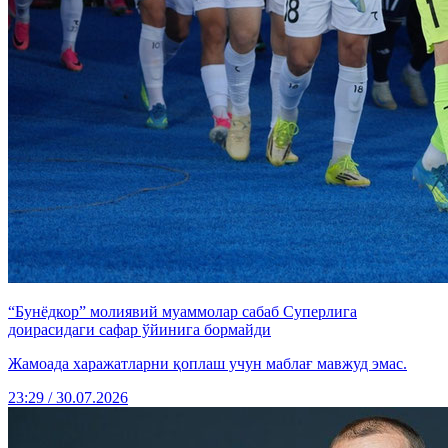
“Бунёдкор” молиявий муаммолар сабаб Суперлига
доирасидаги сафар ўйинига бормайди
Жамоада харажатларни қоплаш учун маблағ мавжуд эмас.
23:29 / 30.07.2026