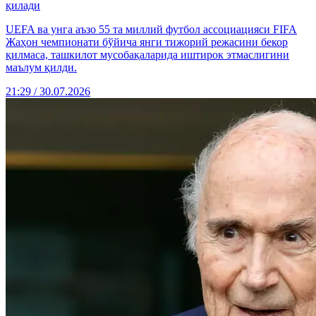
қилади
UEFA ва унга аъзо 55 та миллий футбол ассоциацияси FIFA
Жаҳон чемпионати бўйича янги тижорий режасини бекор
қилмаса, ташкилот мусобақаларида иштирок этмаслигини
маълум қилди.
21:29 / 30.07.2026