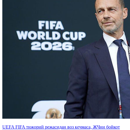
UEFA FIFA тижорий режасидан воз кечмаса, ЖЧни бойкот