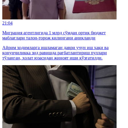
21:04
Миграция агентлигида 1 млрд сўмдан ортиқ бюджет
маблағлари талон-торож қилингани аниқланди
Айрим ходимларга ишламаган даври учун иш ҳақи ва
қонунчиликка зид равишда рағбатлантириш пуллари
тўланган, ҳолат юзасидан жиноят иши қўзғатилди.