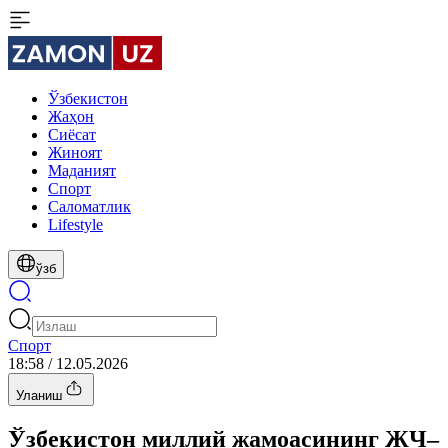
Ўзбекистон
Жаҳон
Сиёсат
Жиноят
Маданият
Спорт
Cаломатлик
Lifestyle
ўзб
Спорт
18:58 / 12.05.2026
Уланиш
Ўзбекистон миллий жамоасининг ЖЧ–