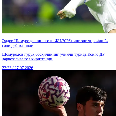
Элдор Шомуродовнинг голи ЖЧ-2026'нинг энг чиройли 2-
голи деб топилди
Шомуродов гуруҳ босқичининг учинчи турида Конго ДР
дарвозасига гол киритганди.
22:23 / 27.07.2026