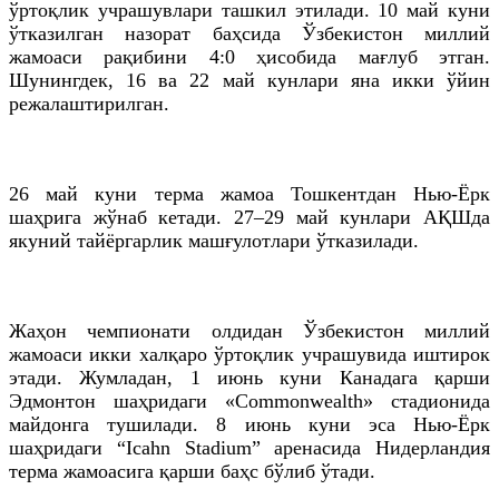
ўртоқлик учрашувлари ташкил этилади. 10 май куни
ўтказилган назорат баҳсида Ўзбекистон миллий
жамоаси рақибини 4:0 ҳисобида мағлуб этган.
Шунингдек, 16 ва 22 май кунлари яна икки ўйин
режалаштирилган.
26 май куни терма жамоа Тошкентдан Нью-Ёрк
шаҳрига жўнаб кетади. 27–29 май кунлари АҚШда
якуний тайёргарлик машғулотлари ўтказилади.
Жаҳон чемпионати олдидан Ўзбекистон миллий
жамоаси икки халқаро ўртоқлик учрашувида иштирок
этади. Жумладан, 1 июнь куни Канадага қарши
Эдмонтон шаҳридаги «Commonwealth» стадионида
майдонга тушилади. 8 июнь куни эса Нью-Ёрк
шаҳридаги “Icahn Stadium” аренасида Нидерландия
терма жамоасига қарши баҳс бўлиб ўтади.