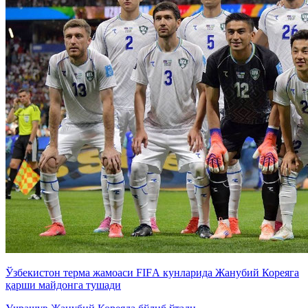
Ўзбекистон терма жамоаси FIFА кунларида Жанубий Кореяга
қарши майдонга тушади