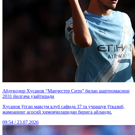
Абдуқодир Ҳусанов “Манчестер Сити” билан шартномасини
2031 йилгача узайтиради
Ҳусанов ўтган мавсум клуб сафида 37 та учрашув ўтказиб,
жамоанинг асосий ҳимоячиларидан бирига айланди.
09:54 / 23.07.2026