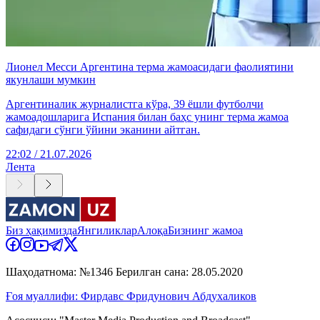
Лионел Месси Аргентина терма жамоасидаги фаолиятини
якунлаши мумкин
Аргентиналик журналистга кўра, 39 ёшли футболчи
жамоадошларига Испания билан баҳс унинг терма жамоа
сафидаги сўнги ўйини эканини айтган.
22:02 / 21.07.2026
Лента
Биз ҳақимизда
Янгиликлар
Алоқа
Бизнинг жамоа
Шаҳодатнома: №1346 Берилган сана: 28.05.2020
Ғоя муаллифи: Фирдавс Фридунович Абдухаликов