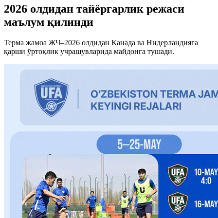
2026 олдидан тайёргарлик режаси
маълум қилинди
Терма жамоа ЖЧ–2026 олдидан Канада ва Нидерландияга
қарши ўртоқлик учрашувларида майдонга тушади.