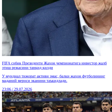
FIFA собиқ Президенти Жаҳон чемпионатига инвестор жалб
этиш режасини танқид қилди
У мундиал тижорат активи эмас, балки жаҳон футболининг
маданий мероси эканини таъкидлади.
23:06 / 29.07.2026