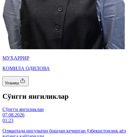
МУҲАРРИР
КОМИЛА ОДИЛОВА
Уланиш
Cўнгги янгиликлар
Cўнгги янгиликлар
07.08.2026
01:23
Олмаотада инсультни бошдан кечирган ўзбекистонлик аёл
ватанга қайтарилди