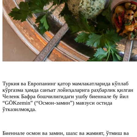
Туркия ва Европанинг қатор мамлакатларида кўплаб
кўргазма ҳамда санъат лойиҳаларига раҳбарлик қилган
Челенк Бафра бошчилигидаги ушбу биеннале бу йил
“GÖKzemin” (“Осмон-замин”) мавзуси остида
ўтказилмоқда.
Биеннале осмон ва замин, шахс ва жамият, ўтмиш ва