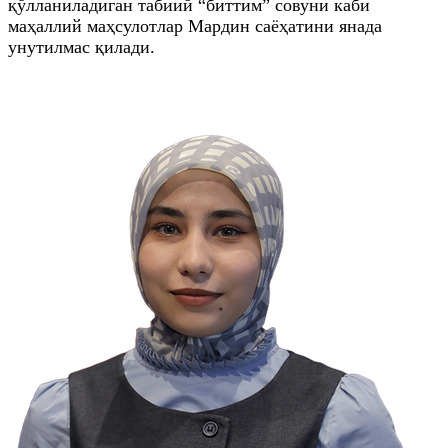
қўлланиладиган табиий “биттим” совуни каби
маҳаллий маҳсулотлар Мардин саёҳатини янада
унутилмас қилади.