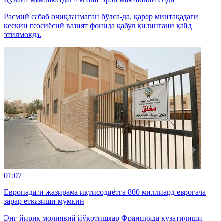
Расмий сабаб очиқланмаган бўлса-да, қарор минтақадаги
кескин геосиёсий вазият фонида қабул қилингани қайд
этилмоқда.
01:07
Европадаги жазирама иқтисодиётга 800 миллиард еврогача
зарар етказиши мумкин
Энг йирик молиявий йўқотишлар Францияда кузатилиши