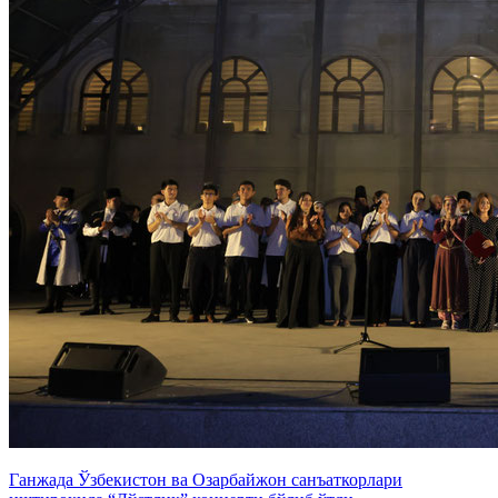
Ганжада Ўзбекистон ва Озарбайжон санъаткорлари