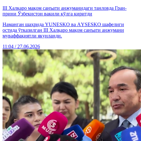
III Халқаро мақом санъати анжуманидаги танловда Гран-
прини Ўзбекистон вакили қўлга киритди
Наманган шаҳрида YUNESKO ва АYSESKO шафелиги
остида ўтказилган III Халқаро мақом санъати анжумани
муваффақиятли якунланди.
11:04 / 27.06.2026