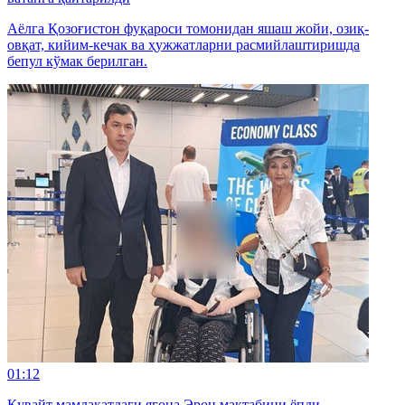
Аёлга Қозоғистон фуқароси томонидан яшаш жойи, озиқ-
овқат, кийим-кечак ва ҳужжатларни расмийлаштиришда
бепул кўмак берилган.
01:12
Қувайт мамлакатдаги ягона Эрон мактабини ёпди