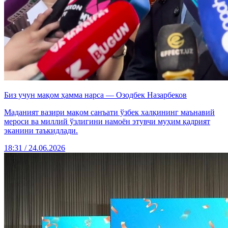
Биз учун мақом ҳамма нарса — Озодбек Назарбеков
Маданият вазири мақом санъати ўзбек халқининг маънавий
мероси ва миллий ўзлигини намоён этувчи муҳим қадрият
эканини таъкидлади.
18:31 / 24.06.2026