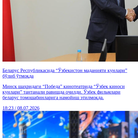
Беларус Республикасида “Ўзбекистон маданияти кунлари”
бўлиб ўтмоқда
Минск шаҳридаги “Победа” кинотеатрида “Ўзбек киноси
кунлари” тантанали равишда очилди. Ўзбек фильмлари
беларус томошабинларига намойиш этилмоқда.
18:23 / 08.07.2026