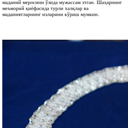
маданий меросини ўзида мужассам этган. Шаҳарнинг
меъморий қиёфасида турли халқлар ва
маданиятларнинг изларини кўриш мумкин.