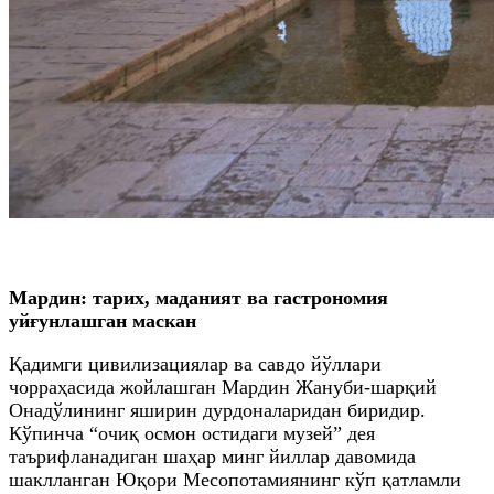
Мардин: тарих, маданият ва гастрономия
уйғунлашган маскан
Қадимги цивилизациялар ва савдо йўллари
чорраҳасида жойлашган Мардин Жануби-шарқий
Онадўлининг яширин дурдоналаридан биридир.
Кўпинча “очиқ осмон остидаги музей” дея
таърифланадиган шаҳар минг йиллар давомида
шаклланган Юқори Месопотамиянинг кўп қатламли