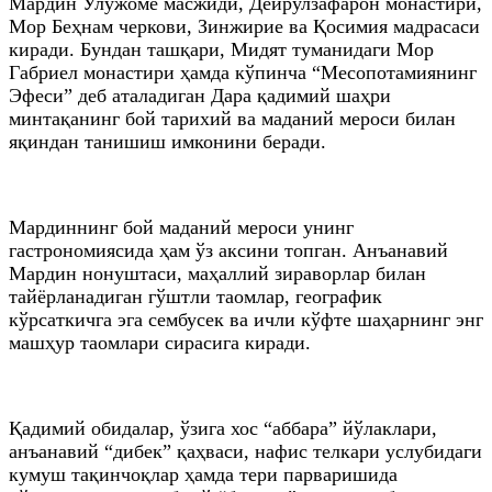
Мардин Улужоме масжиди, Дейрулзафарон монастири,
Мор Беҳнам черкови, Зинжирие ва Қосимия мадрасаси
киради. Бундан ташқари, Мидят туманидаги Мор
Габриел монастири ҳамда кўпинча “Месопотамиянинг
Эфеси” деб аталадиган Дара қадимий шаҳри
минтақанинг бой тарихий ва маданий мероси билан
яқиндан танишиш имконини беради.
Мардиннинг бой маданий мероси унинг
гастрономиясида ҳам ўз аксини топган. Анъанавий
Мардин нонуштаси, маҳаллий зираворлар билан
тайёрланадиган гўштли таомлар, географик
кўрсаткичга эга сембусек ва ичли кўфте шаҳарнинг энг
машҳур таомлари сирасига киради.
Қадимий обидалар, ўзига хос “аббара” йўлаклари,
анъанавий “дибек” қаҳваси, нафис телкари услубидаги
кумуш тақинчоқлар ҳамда тери парваришида