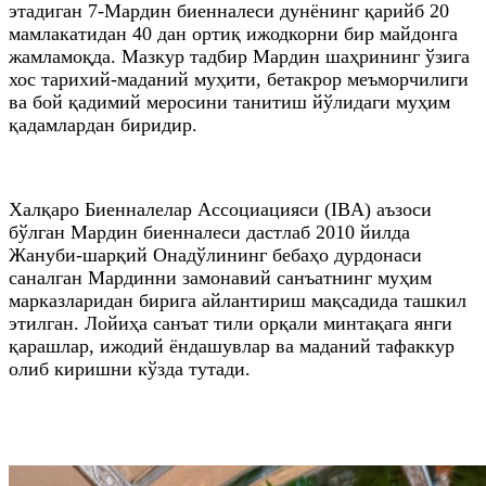
этадиган 7-Мардин биенналеси дунёнинг қарийб 20
мамлакатидан 40 дан ортиқ ижодкорни бир майдонга
жамламоқда. Мазкур тадбир Мардин шаҳрининг ўзига
хос тарихий-маданий муҳити, бетакрор меъморчилиги
ва бой қадимий меросини танитиш йўлидаги муҳим
қадамлардан биридир.
Халқаро Биенналелар Ассоциацияси (IBA) аъзоси
бўлган Мардин биенналеси дастлаб 2010 йилда
Жануби-шарқий Онадўлининг бебаҳо дурдонаси
саналган Мардинни замонавий санъатнинг муҳим
марказларидан бирига айлантириш мақсадида ташкил
этилган. Лойиҳа санъат тили орқали минтақага янги
қарашлар, ижодий ёндашувлар ва маданий тафаккур
олиб киришни кўзда тутади.