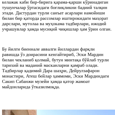
келажак каби бир-бирига қарама-қарши кўринадиган
тушунчалар ўртасидаги боғлиқликни бадиий талқин
этади. Дастурдан турли санъат асарлари намойиши
билан бир қаторда рассомлар иштирокидаги маҳорат
дарслари, мутолаа ва муҳокама тадбирлари, ижодий
учрашувлар ҳамда мусиқий чиқишлар ҳам ўрин олган.
Бу йилги биеннале аввалги йиллардан фарқли
равишда ўз доирасини кенгайтириб, Эски Мардин
билан чекланиб қолмай, бутун минтақа бўйлаб турли
тарихий ва маданий масканларни қамраб олади.
Тадбирлар қадимий Дара шаҳри, Дейрулзафарон
монастири, Атеш бейлар ҳаммоми, Эски Мардиндаги
Сакип Сабанжи музейи ҳамда қатор жамоат
майдонларида ўтказилмоқда.