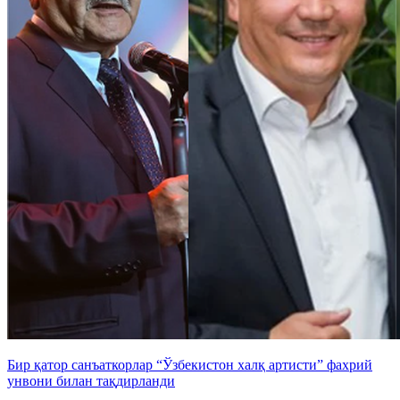
Бир қатор санъаткорлар “Ўзбекистон халқ артисти” фахрий
унвони билан тақдирланди