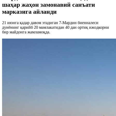
шаҳар жаҳон замонавий санъати
марказига айланди
21 июнга қадар давом этадиган 7-Мардин биенналеси
дунёнинг қарийб 20 мамлакатидан 40 дан ортиқ ижодкорни
бир майдонга жамламоқда.