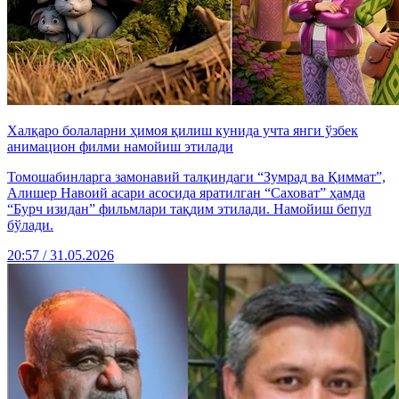
Халқаро болаларни ҳимоя қилиш кунида учта янги ўзбек
анимацион филми намойиш этилади
Томошабинларга замонавий талқиндаги “Зумрад ва Қиммат”,
Алишер Навоий асари асосида яратилган “Саховат” ҳамда
“Бурч изидан” фильмлари тақдим этилади. Намойиш бепул
бўлади.
20:57 / 31.05.2026