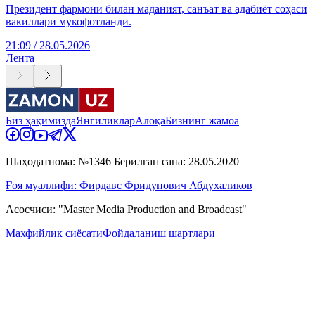
Президент фармони билан маданият, санъат ва адабиёт соҳаси
вакиллари мукофотланди.
21:09 / 28.05.2026
Лента
Биз ҳақимизда
Янгиликлар
Алоқа
Бизнинг жамоа
Шаҳодатнома: №1346 Берилган сана: 28.05.2020
Ғоя муаллифи: Фирдавс Фридунович Абдухаликов
Асосчиси: "Master Media Production and Broadcast"
Махфийлик сиёсати
Фойдаланиш шартлари