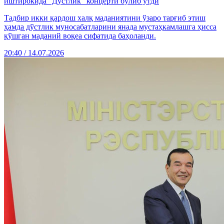
иштирокида “Дўстлик” концерти бўлиб ўтди
Тадбир икки қардош халқ маданиятини ўзаро тарғиб этиш
ҳамда дўстлик муносабатларини янада мустаҳкамлашга ҳисса
қўшган маданий воқеа сифатида баҳоланди.
20:40 / 14.07.2026