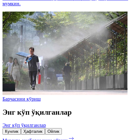
мумкин.
Барчасини кўриш
Энг кўп ўқилганлар
Энг кўп ўқилганлар
Кунлик
Ҳафталик
Ойлик