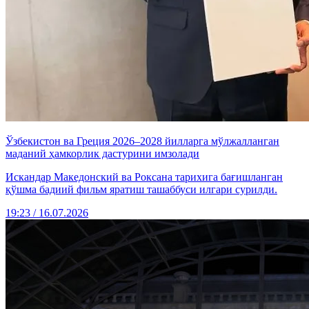
Ўзбекистон ва Греция 2026–2028 йилларга мўлжалланган
маданий ҳамкорлик дастурини имзолади
Искандар Македонский ва Роксана тарихига бағишланган
қўшма бадиий фильм яратиш ташаббуси илгари сурилди.
19:23 / 16.07.2026