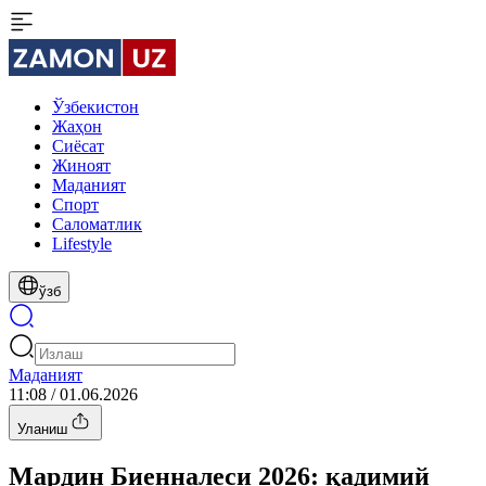
Ўзбекистон
Жаҳон
Сиёсат
Жиноят
Маданият
Спорт
Cаломатлик
Lifestyle
ўзб
Маданият
11:08 / 01.06.2026
Уланиш
Мардин Биенналеси 2026: қадимий