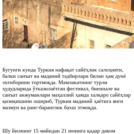
Бугунги кунда Туркия нафақат сайёҳлик салоҳияти,
балки санъат ва маданий тадбирлари билан ҳам дунё
эътиборини тортмоқда. Мамлакатнинг турли
ҳудудларида ўтказилаётган фестивал, биеннале ва
санъат анжуманлари маҳаллий ҳамда халқаро сайёҳлар
қизиқишини ошириб, Туркия маданий ҳаётига янги
мазмун ва ранг-баранглик бахш этмоқда.
Шу йилнинг 15 майидан 21 июнига қадар давом