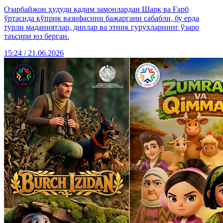
Озарбайжон ҳудуди қадим замонлардан Шарқ ва Ғарб
ўртасида кўприк вазифасини бажаргани сабабли, бу ерда
турли маданиятлар, динлар ва этник гуруҳларнинг ўзаро
таъсири юз берган.
15:24 / 21.06.2026