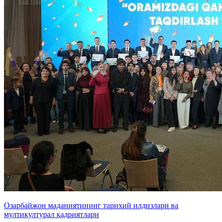
Озарбайжон маданиятининг тарихий илдизлари ва
мултикултурал қадриятлари