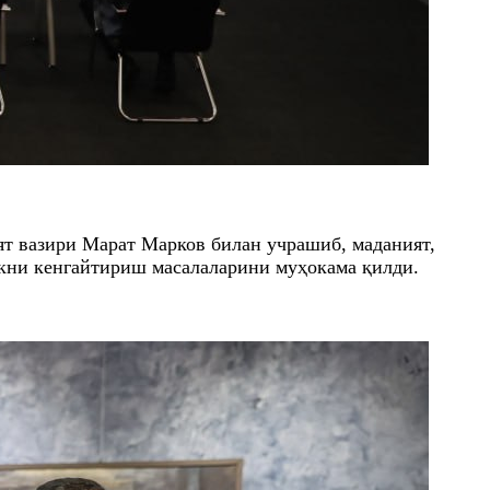
ят вазири Марат Марков билан учрашиб, маданият,
ликни кенгайтириш масалаларини муҳокама қилди.