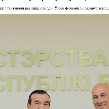
ри” тантанали равишда очилди. Ўзбек фильмлари беларус томо