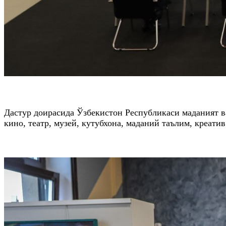
Дастур доирасида Ўзбекистон Республикаси маданият в
кино, театр, музей, кутубхона, маданий таълим, креа