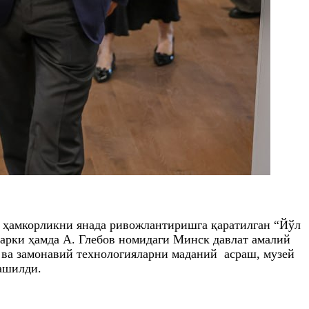
 ҳамкорликни янада ривожлантиришга қаратилган “Йўл
арки ҳамда А. Глебов номидаги Минск давлат амалий
 ва замонавий технологияларни маданий асраш, музей
машилди.