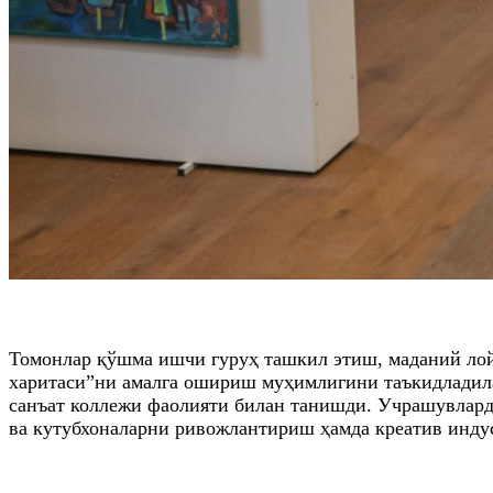
Томонлар қўшма ишчи гуруҳ ташкил этиш, маданий лой
харитаси”ни амалга ошириш муҳимлигини таъкидладила
санъат коллежи фаолияти билан танишди. Учрашувлард
ва кутубхоналарни ривожлантириш ҳамда креатив инду