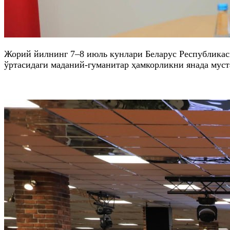
Жорий йилнинг 7–8 июль кунлари Беларус Республикас
ўртасидаги маданий-гуманитар ҳамкорликни янада муст