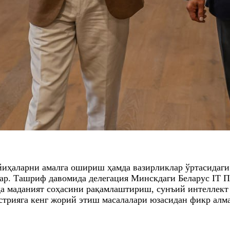
иҳаларни амалга ошириш ҳамда вазирликлар ўртасидаги
р. Ташриф давомида делегация Минскдаги Беларус IT П
а маданият соҳасини рақамлаштириш, сунъий интеллект
стрияга кенг жорий этиш масалалари юзасидан фикр ал