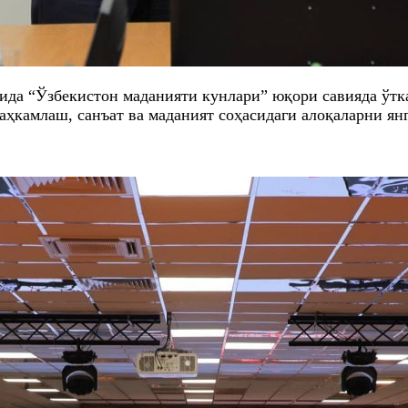
ида “Ўзбекистон маданияти кунлари” юқори савияда ўтк
аҳкамлаш, санъат ва маданият соҳасидаги алоқаларни ян