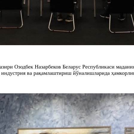
азири Озодбек Назарбеков Беларус Республикаси мадани
тив индустрия ва рақамлаштириш йўналишларида ҳамкор