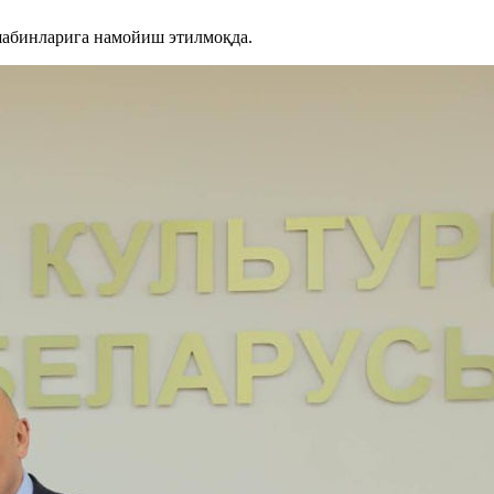
шабинларига намойиш этилмоқда.