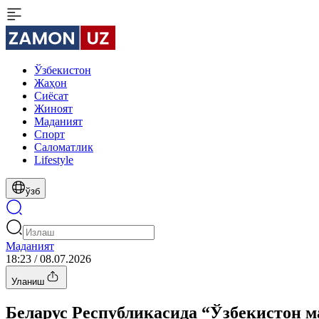
Ўзбекистон
Жаҳон
Сиёсат
Жиноят
Маданият
Спорт
Cаломатлик
Lifestyle
ўзб
Маданият
18:23 / 08.07.2026
Уланиш
Беларус Республикасида “Ўзбекистон м