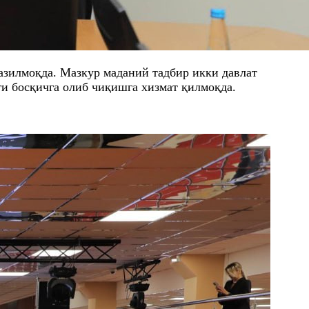
азилмоқда. Мазкур маданий тадбир икки давлат
ги босқичга олиб чиқишга хизмат қилмоқда.