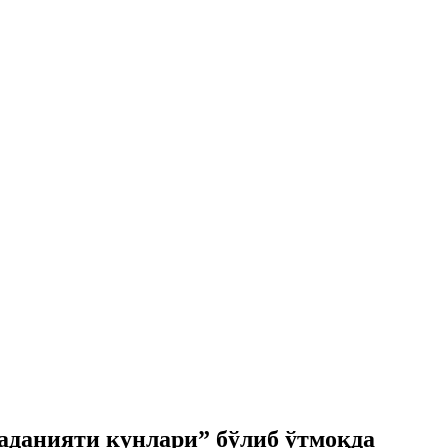
аданияти кунлари” бўлиб ўтмоқда