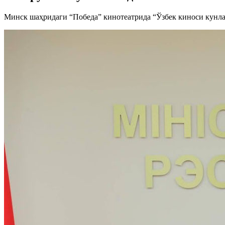
Минск шаҳридаги “Победа” кинотеатрида “Ўзбек киноси кунла