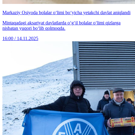
Markaziy Osiyoda bolalar o‘limi bo‘yicha yetakchi davlat aniqlandi
Mintaqadagi aksariyat davlatlarda o‘g‘il bolalar o‘limi qizlarga
nisbatan yuqori bo‘lib qolmoqda.
16:00 / 14.11.2025