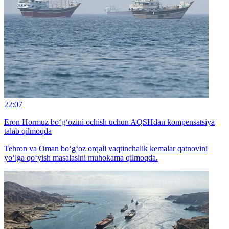
22:07
Eron Hormuz bo‘g‘ozini ochish uchun AQSHdan kompensatsiya
talab qilmoqda
Tehron va Oman bo‘g‘oz orqali vaqtinchalik kemalar qatnovini
yo‘lga qo‘yish masalasini muhokama qilmoqda.