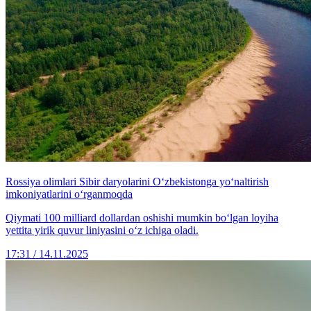
Rossiya olimlari Sibir daryolarini O‘zbekistonga yo‘naltirish
imkoniyatlarini o‘rganmoqda
Qiymati 100 milliard dollardan oshishi mumkin bo‘lgan loyiha
yettita yirik quvur liniyasini o‘z ichiga oladi.
17:31 / 14.11.2025