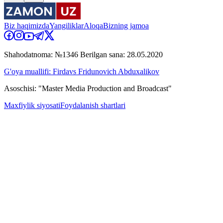
Biz haqimizda
Yangiliklar
Aloqa
Bizning jamoa
Shahodatnoma: №1346 Berilgan sana: 28.05.2020
G'oya muallifi: Firdavs Fridunovich Abduxalikov
Asoschisi: "Master Media Production and Broadcast"
Maxfiylik siyosati
Foydalanish shartlari