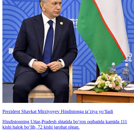
Prezident Shavkat Mirziyoyev Hindistonga ta’ziya yo‘lladi
Hindistonning Uttar-Pradesh shtatida bo‘ron oqibatida kamida 111
kishi halok bo‘lib, 72 kishi jarohat olgan.