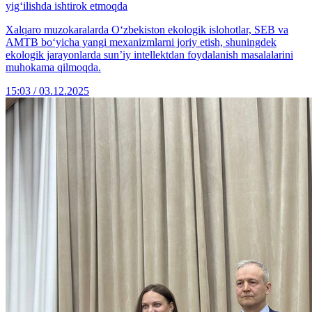
yig‘ilishda ishtirok etmoqda
Xalqaro muzokaralarda O‘zbekiston ekologik islohotlar, SEB va
AMTB bo‘yicha yangi mexanizmlarni joriy etish, shuningdek
ekologik jarayonlarda sun’iy intellektdan foydalanish masalalarini
muhokama qilmoqda.
15:03 / 03.12.2025