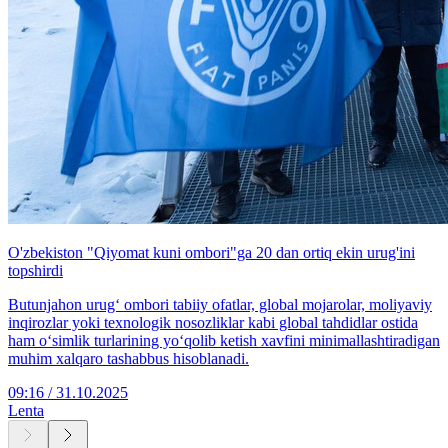
O'zbekiston "Qiyomat kuni ombori"ga 20 dan ortiq ekin urug'ini
topshirdi
Butunjahon urugʻ ombori tabiiy ofatlar, global mojarolar, moliyaviy
inqirozlar yoki texnologik nosozliklar kabi global tahdidlar ostida
ham oʻsimlik turlarining yoʻqolib ketish xavfini minimallashtiradigan
muhim xalqaro tashabbus hisoblanadi.
09:16 / 31.10.2025
Lenta