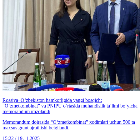
Rossiya–O‘zbekiston hamkorligida yangi bosqich:
“O‘zmetkombinat” va PNIPU o‘rtasida muhandislik ta’limi bo‘yicha
memorandum imzolandi
Memorandum doirasida “O‘zmetkombinat” xodimlari uchun 500 ta
maxsus grant ajratilishi belgilandi.
15:22 / 19.11.2025