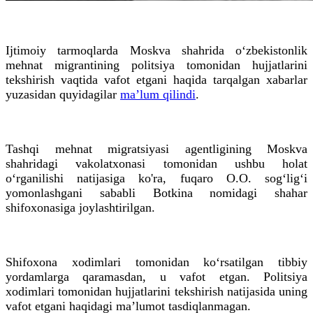
Ijtimoiy tarmoqlarda Moskva shahrida o‘zbekistonlik
mehnat migrantining politsiya tomonidan hujjatlarini
tekshirish vaqtida vafot etgani haqida tarqalgan xabarlar
yuzasidan quyidagilar
maʼlum qilindi
.
Tashqi mehnat migratsiyasi agentligining Moskva
shahridagi vakolatxonasi tomonidan ushbu holat
o‘rganilishi natijasiga ko'ra, fuqaro O.O. sog‘lig‘i
yomonlashgani sababli Botkina nomidagi shahar
shifoxonasiga joylashtirilgan.
Shifoxona xodimlari tomonidan ko‘rsatilgan tibbiy
yordamlarga qaramasdan, u vafot etgan. Politsiya
xodimlari tomonidan hujjatlarini tekshirish natijasida uning
vafot etgani haqidagi maʼlumot tasdiqlanmagan.