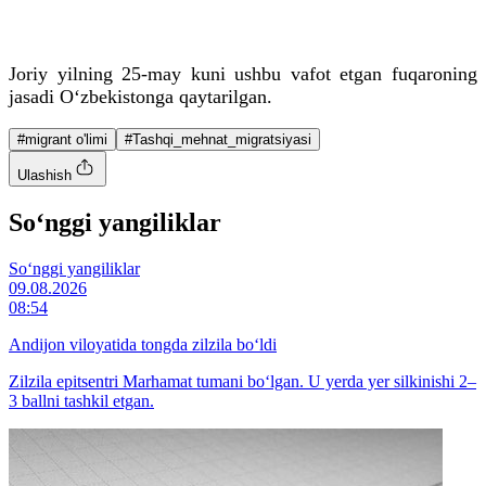
Joriy yilning 25-may kuni ushbu vafot etgan fuqaroning
jasadi O‘zbekistonga qaytarilgan.
#migrant o'limi
#Tashqi_mehnat_migratsiyasi
Ulashish
So‘nggi yangiliklar
So‘nggi yangiliklar
09.08.2026
08:54
Andijon viloyatida tongda zilzila bo‘ldi
Zilzila epitsentri Marhamat tumani bo‘lgan. U yerda yer silkinishi 2–
3 ballni tashkil etgan.