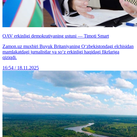
OAV erkinligi demokratiyaning ustuni — Timoti Smart
Zamon.uz muxbiri Buyuk Britaniyaning O‘zbekistondagi elchisidan
mamlakatdagi jurnalistlar va so‘z erkinligi haqidagi fikrlariga
qiziqdi.
16:54 / 18.11.2025