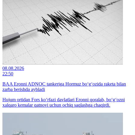
08.08.2026
22:50
BAA Eronni ADNOC tankeriga Hormuz bo‘g‘ozida raketa bilan
zarba berishda aybladi
Hujum ortidan Fors ko‘rfazi davlatlari Eronni qoralab, bo‘g‘ozni
xalqaro kemalar qatnovi uchun ochiq saqlashga chaqirdi.