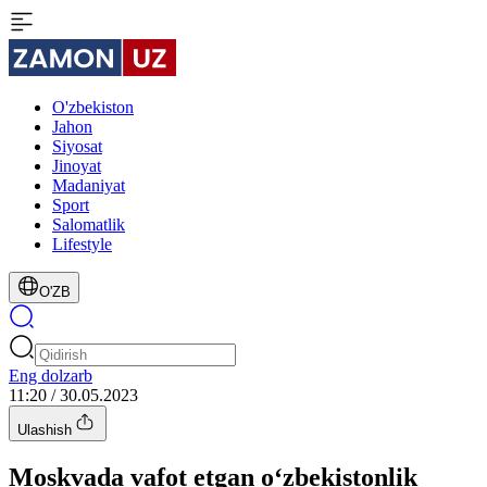
O'zbekiston
Jahon
Siyosat
Jinoyat
Madaniyat
Sport
Salomatlik
Lifestyle
O'ZB
Eng dolzarb
11:20 / 30.05.2023
Ulashish
Moskvada vafot etgan o‘zbekistonlik