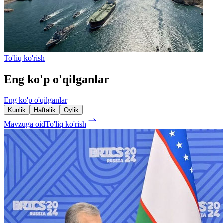
To'liq ko'rish
Eng ko'p o'qilganlar
Eng ko'p o'qilganlar
Kunlik
Haftalik
Oylik
Mavzuga oid
To'liq ko'rish