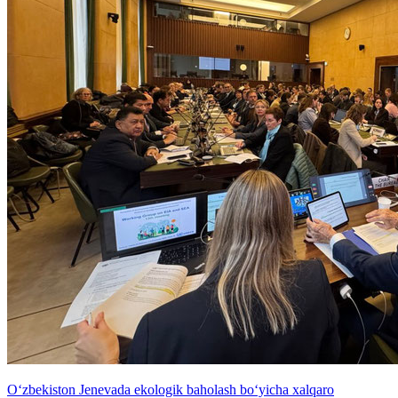
O‘zbekiston Jenevada ekologik baholash bo‘yicha xalqaro