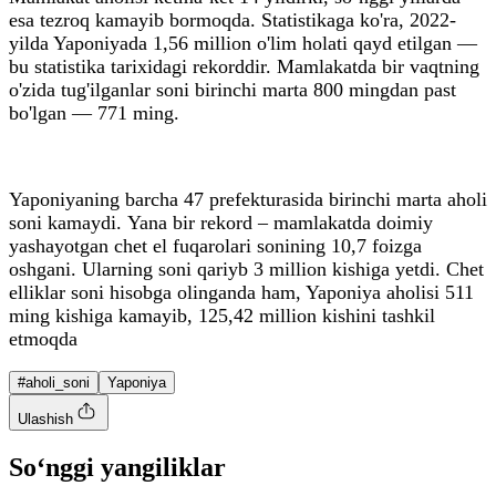
esa tezroq kamayib bormoqda. Statistikaga ko'ra, 2022-
yilda Yaponiyada 1,56 million o'lim holati qayd etilgan —
bu statistika tarixidagi rekorddir. Mamlakatda bir vaqtning
o'zida tug'ilganlar soni birinchi marta 800 mingdan past
bo'lgan — 771 ming.
Yaponiyaning barcha 47 prefekturasida birinchi marta aholi
soni kamaydi. Yana bir rekord – mamlakatda doimiy
yashayotgan chet el fuqarolari sonining 10,7 foizga
oshgani. Ularning soni qariyb 3 million kishiga yetdi. Chet
elliklar soni hisobga olinganda ham, Yaponiya aholisi 511
ming kishiga kamayib, 125,42 million kishini tashkil
etmoqda
#aholi_soni
Yaponiya
Ulashish
So‘nggi yangiliklar