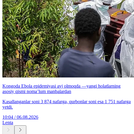
Kongoda Ebola epidemiyasi avj olmoqda —yangi holatlarning
asosiy qismi noma’lum manbalardan
Kasallanganlar soni 3 874 nafarga, qurbonlar soni esa 1 751 nafarga
yetdi.
10:04 / 06.08.2026
Lenta