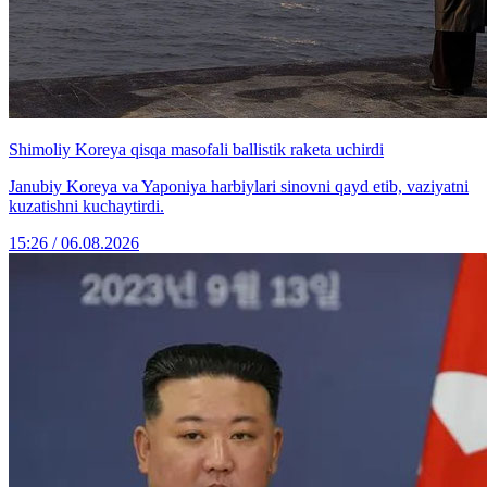
Shimoliy Koreya qisqa masofali ballistik raketa uchirdi
Janubiy Koreya va Yaponiya harbiylari sinovni qayd etib, vaziyatni
kuzatishni kuchaytirdi.
15:26 / 06.08.2026