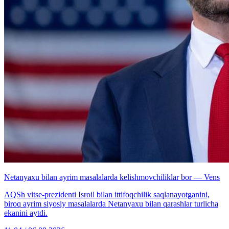
Netanyaxu bilan ayrim masalalarda kelishmovchiliklar bor — Vens
AQSh vitse-prezidenti Isroil bilan ittifoqchilik saqlanayotganini,
biroq ayrim siyosiy masalalarda Netanyaxu bilan qarashlar turlicha
ekanini aytdi.