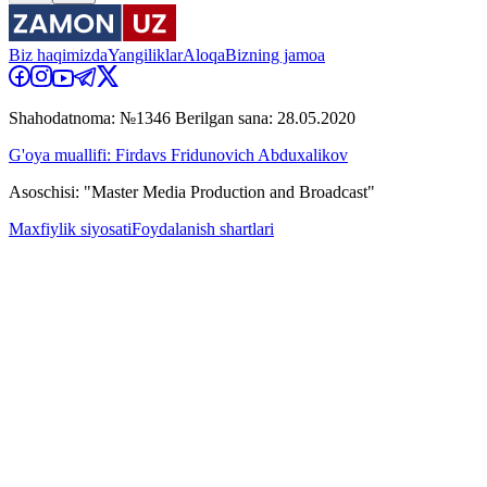
Biz haqimizda
Yangiliklar
Aloqa
Bizning jamoa
Shahodatnoma: №1346 Berilgan sana: 28.05.2020
G'oya muallifi: Firdavs Fridunovich Abduxalikov
Asoschisi: "Master Media Production and Broadcast"
Maxfiylik siyosati
Foydalanish shartlari