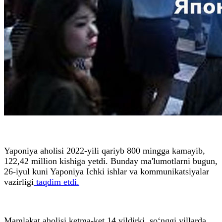
Yaponiya aholisi 2022-yili qariyb 800 mingga kamayib,
122,42 million kishiga yetdi. Bunday ma'lumotlarni bugun,
26-iyul kuni Yaponiya Ichki ishlar va kommunikatsiyalar
vazirligi
taqdim etdi.
Mamlakat aholisi ketma-ket 14 yildirki, so‘nggi yillarda