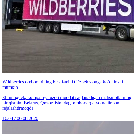
Wildberries omborlarining bir qismini O‘zbekistonga ko‘chirishi
mumkin
Shuningdek, kompaniya uzoq muddat saqlanadigan mahsulotlarning
bir qismini Belarus, Qozog‘istondagi omborlarga yo‘naltirishni
rejalashtirmoqda.
16:04 / 06.08.2026