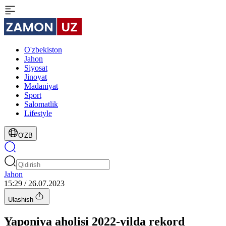
O'zbekiston
Jahon
Siyosat
Jinoyat
Madaniyat
Sport
Salomatlik
Lifestyle
O'ZB
Jahon
15:29 / 26.07.2023
Ulashish
Yaponiya aholisi 2022-yilda rekord