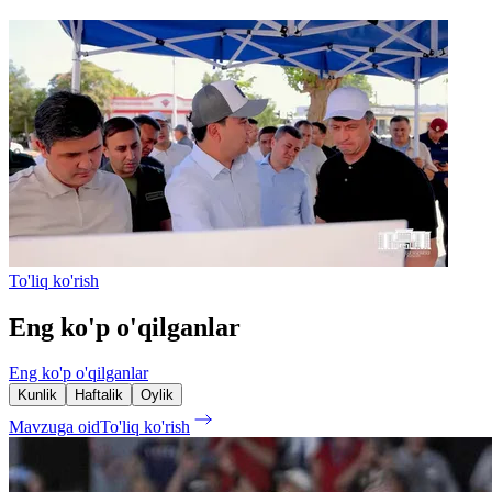
To'liq ko'rish
Eng ko'p o'qilganlar
Eng ko'p o'qilganlar
Kunlik
Haftalik
Oylik
Mavzuga oid
To'liq ko'rish