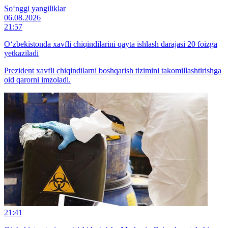
So‘nggi yangiliklar
06.08.2026
21:57
O‘zbekistonda xavfli chiqindilarini qayta ishlash darajasi 20 foizga
yetkaziladi
Prezident xavfli chiqindilarni boshqarish tizimini takomillashtirishga
oid qarorni imzoladi.
21:41