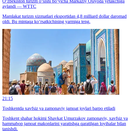
O‘zbekiston turizm o‘sishi bo‘yicha Markaziy Osiyoda yetakchiga
aylandi — WTTC
Mamlakat turizm xizmatlari eksportidan 4,8 milliard dollar daromad
oldi. Bu mintaqa ko‘rsatkichining yarmiga teng.
21:15
Toshkentda xavfsiz va zamonaviy jamoat joylari barpo etiladi
Toshkent shahar hokimi Shavkat Umurzakov zamonaviy, xavfsiz va
hammabop jamoat makonlarini yaratishga qaratilgan loyihalar bilan
tanishdi.