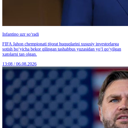
Infantino uzr so‘radi
FIFA Jahon chempionati tijorat huquqlarini xususiy investorlarga
sotish bo‘yicha bekor qilingan tashabbus yuzasidan yo‘l qo‘yilgan
xatolarni tan olgan.
13:08 / 06.08.2026