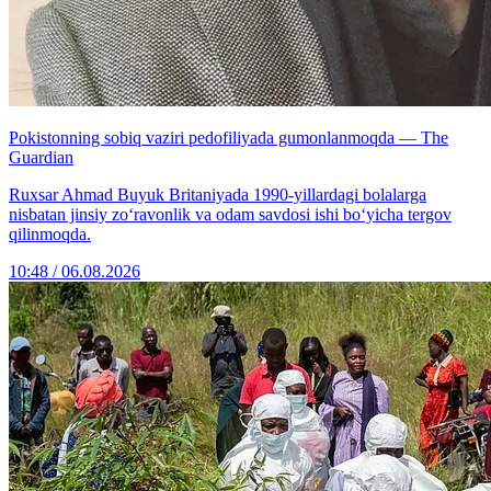
Pokistonning sobiq vaziri pedofiliyada gumonlanmoqda — The
Guardian
Ruxsar Ahmad Buyuk Britaniyada 1990-yillardagi bolalarga
nisbatan jinsiy zo‘ravonlik va odam savdosi ishi bo‘yicha tergov
qilinmoqda.
10:48 / 06.08.2026