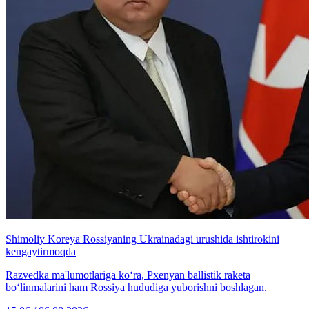
Shimoliy Koreya Rossiyaning Ukrainadagi urushida ishtirokini
kengaytirmoqda
Razvedka ma'lumotlariga ko‘ra, Pxenyan ballistik raketa
bo‘linmalarini ham Rossiya hududiga yuborishni boshlagan.