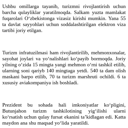
Ushbu omillarga tayanib, turizmni rivojlantirish uchun
barcha qulayliklar yaratilmoqda. Salkam yuzta mamlakat
fuqarolari O‘zbekistonga vizasiz kirishi mumkin. Yana 55
ta
davlat sayyohlari uchun soddalashtirilgan elektron viza
tartibi joriy etilgan.
Turizm infratuzilmasi ham rivojlantirilib, mehmonxonalar,
sayohat joylari va yo‘nalishlari ko‘payib bormoqda. Joriy
yilning o‘zida 15 mingta yangi mehmon
o‘rni
tashkil etilib,
ularning soni qariyb 140 mingtaga yetdi. 540
ta
dam olish
maskani barpo etilib, 70
ta
turizm marshruti ochildi. 6
ta
xususiy aviakompaniya ish boshladi.
Prezident bu sohada hali imkoniyatlar ko‘pligini,
Butunjahon turizm tashkilotining yig‘ilishi ularni
ko‘rsatish uchun qulay fursat ekanini taʼkidlagan edi. Katta
maydon ana shu maqsad yo‘lida yaratildi.