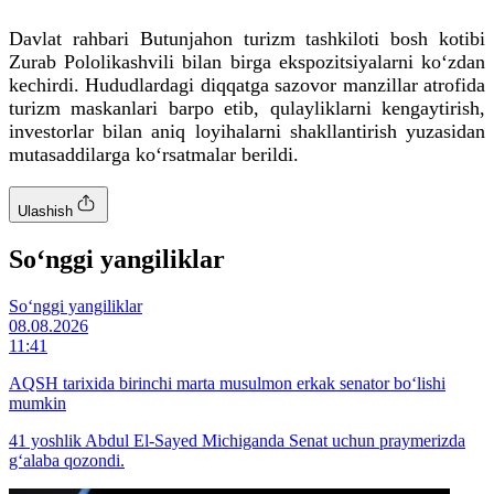
Davlat rahbari Butunjahon turizm tashkiloti bosh kotibi
Zurab
Pololikashvili
bilan birga ekspozitsiyalarni ko‘zdan
kechirdi. Hududlardagi diqqatga sazovor manzillar atrofida
turizm maskanlari barpo etib, qulayliklarni kengaytirish,
investorlar bilan aniq loyihalarni shakllantirish yuzasidan
mutasaddilarga ko‘rsatmalar berildi.
Ulashish
So‘nggi yangiliklar
So‘nggi yangiliklar
08.08.2026
11:41
AQSH tarixida birinchi marta musulmon erkak senator bo‘lishi
mumkin
41 yoshlik Abdul El-Sayed Michiganda Senat uchun praymerizda
g‘alaba qozondi.