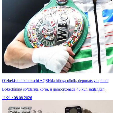
O‘zbekistonlik bokschi AQSHda hibsga olinib, deportatsiya qilindi
Bokschining so‘zlariga ko‘ra, u qamoqxonada 45 kun saqlangan.
11:21 / 08.08.2026