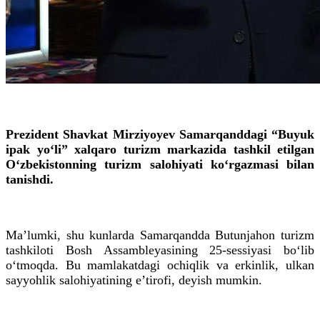
Prezident Shavkat Mirziyoyev Samarqanddagi “Buyuk
ipak yo‘li” xalqaro turizm markazida tashkil etilgan
O‘zbekistonning turizm salohiyati ko‘rgazmasi bilan
tanishdi.
Maʼlumki, shu kunlarda Samarqandda Butunjahon turizm
tashkiloti Bosh Assambleyasining 25-sessiyasi bo‘lib
o‘tmoqda. Bu mamlakatdagi ochiqlik va erkinlik, ulkan
sayyohlik salohiyatining eʼtirofi, deyish mumkin.