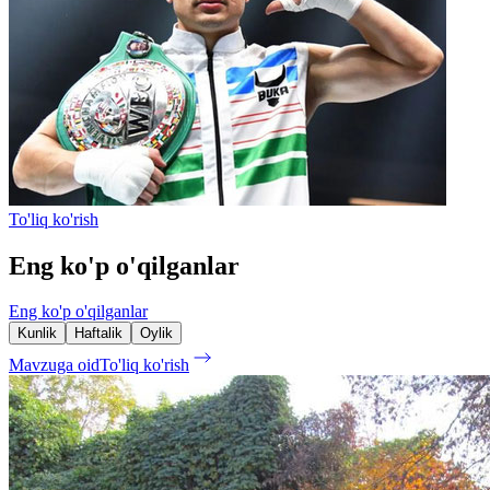
To'liq ko'rish
Eng ko'p o'qilganlar
Eng ko'p o'qilganlar
Kunlik
Haftalik
Oylik
Mavzuga oid
To'liq ko'rish