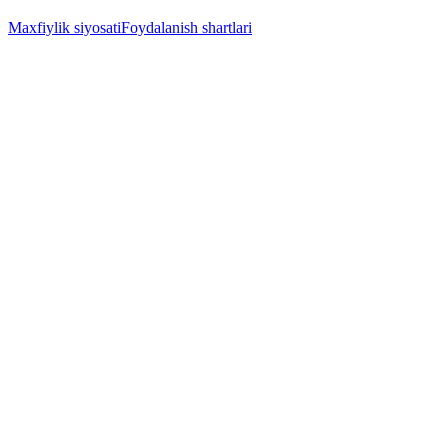
Maxfiylik siyosati
Foydalanish shartlari