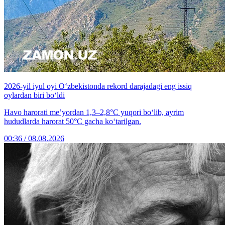
2026-yil iyul oyi O‘zbekistonda rekord darajadagi eng issiq
oylardan biri bo‘ldi
Havo harorati me’yordan 1,3–2,8°C yuqori bo‘lib, ayrim
hududlarda harorat 50°C gacha ko‘tarilgan.
00:36 / 08.08.2026