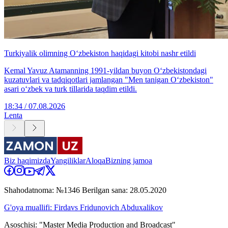
Turkiyalik olimning O‘zbekiston haqidagi kitobi nashr etildi
Kemal Yavuz Atamanning 1991-yildan buyon O‘zbekistondagi
kuzatuvlari va tadqiqotlari jamlangan "Men tanigan O‘zbekiston"
asari o‘zbek va turk tillarida taqdim etildi.
18:34 / 07.08.2026
Lenta
Biz haqimizda
Yangiliklar
Aloqa
Bizning jamoa
Shahodatnoma: №1346 Berilgan sana: 28.05.2020
G'oya muallifi: Firdavs Fridunovich Abduxalikov
Asoschisi: "Master Media Production and Broadcast"