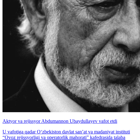
Aktyor va rejissyor Abdumannon Ubaydullayev vafot etdi
U vafotiga qadar O‘zbekiston davlat san’at va madaniyat instituti
“Ovoz rejissyorligi va operatorlik mahorati” kafedrasida talaba