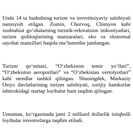
Unda 14
ta
hududning turizm va investitsiyaviy salohiyati
namoyish etilgan. Zomin, Chorvoq,
Chimyon
kabi
xushtabiat go‘shalarning turistik-
rekreatsion
imkoniyatlari,
turizm qishloqlarining manzaralari,
eko
va ekstremal
sayohat manzillari haqida maʼlumotlar jamlangan.
Turizm qo‘mitasi, “O‘zbekiston temir yo‘llari”,
“O‘zbekiston aeroportlari” va “
O‘zbekistan
vertolyotlari”
kabi stendlar tashkil qilingan. Shuningdek, Markaziy
Osiyo davlatlarining turizm salohiyati, xorijiy hamkorlar
ishtirokidagi startap loyihalar ham taqdim qilingan.
Umuman, ko‘rgazmada jami 2 milliard dollarlik istiqbolli
loyihalar investorlarga taqdim etiladi.