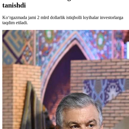
tanishdi
Ko‘rgazmada jami 2 mlrd dollarlik istiqbolli loyihalar investorlarga
taqdim etiladi.