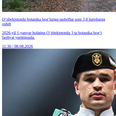
O‘zbekistonda botanika bog‘lariga tashriflar soni 3,8 barobarga
oshdi
2026-yil 1-yanvar holatiga O‘zbekistonda 3 ta botanika bog‘i
faoliyat yuritmoqda.
11:36 / 08.08.2026