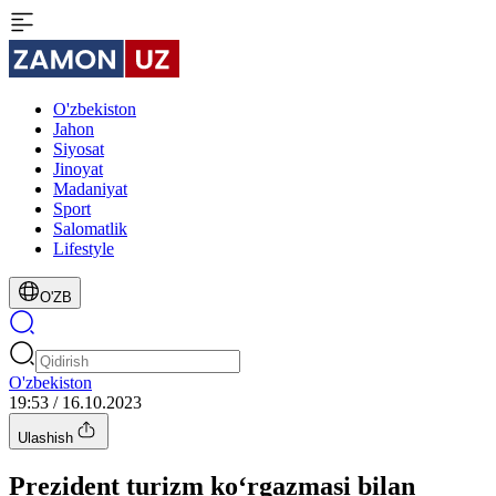
O'zbekiston
Jahon
Siyosat
Jinoyat
Madaniyat
Sport
Salomatlik
Lifestyle
O'ZB
O'zbekiston
19:53 / 16.10.2023
Ulashish
Prezident turizm ko‘rgazmasi bilan