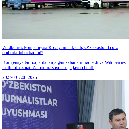
Wildberries kompaniyasi Rossiyani tark etib, O‘zbekistonda o‘z
omborlarini ochadimi?
Kompaniya tarmoqlarda tarqalgan xabarlarni rad etdi va Wildberries
matbuot xizmati Zamon.uz savollariga javob berdi.
20:59 / 07.08.2026