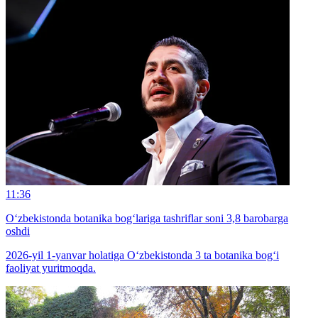
11:36
O‘zbekistonda botanika bog‘lariga tashriflar soni 3,8 barobarga
oshdi
2026-yil 1-yanvar holatiga O‘zbekistonda 3 ta botanika bog‘i
faoliyat yuritmoqda.