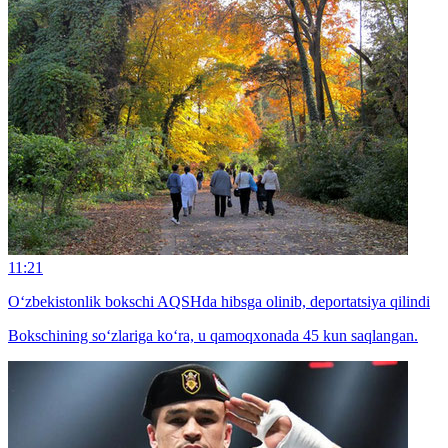
11:21
O‘zbekistonlik bokschi AQSHda hibsga olinib, deportatsiya qilindi
Bokschining so‘zlariga ko‘ra, u qamoqxonada 45 kun saqlangan.