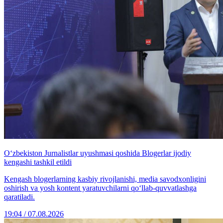
O‘zbekiston Jurnalistlar uyushmasi qoshida Blogerlar ijodiy
kengashi tashkil etildi
Kengash blogerlarning kasbiy rivojlanishi, media savodxonligini
oshirish va yosh kontent yaratuvchilarni qo‘llab-quvvatlashga
qaratiladi.
19:04 / 07.08.2026