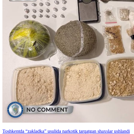
Toshkentda “zakladka” usulida narkotik tarqatgan shaxslar ushlandi