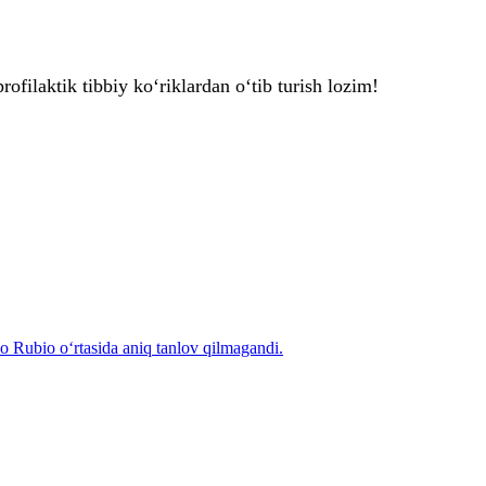
rofilaktik tibbiy ko‘riklardan o‘tib turish lozim!
 Rubio o‘rtasida aniq tanlov qilmagandi.