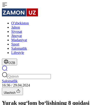
O'zbekiston
Jahon
Siyosat
Jinoyat
Madaniyat
Sport
Salomatlik
Lifestyle
O'ZB
Salomatlik
16:36 / 29.04.2024
Ulashish
Yurak sog‘lom bo‘lishining 8 qoidasi