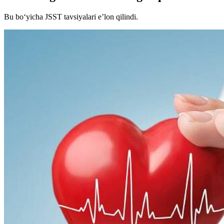
Bu bo‘yicha JSST tavsiyalari eʼlon qilindi.