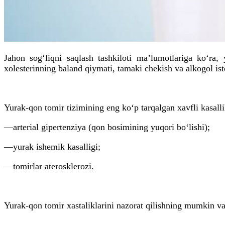
Jahon sog‘liqni saqlash tashkiloti maʼlumotlariga ko‘ra,
xolesterinning baland qiymati, tamaki chekish va alkogol ist
Yurak-qon tomir tizimining eng ko‘p tarqalgan xavfli kasalli
—arterial gipertenziya (qon bosimining yuqori bo‘lishi);
—yurak ishemik kasalligi;
—tomirlar aterosklerozi.
Yurak-qon tomir xastaliklarini nazorat qilishning mumkin 