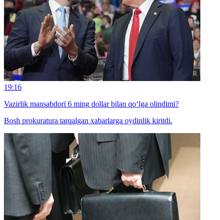
19:16
Vazirlik mansabdori 6 ming dollar bilan qo‘lga olindimi?
Bosh prokuratura tarqalgan xabarlarga oydinlik kiritdi.