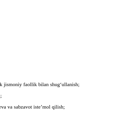
 jismoniy faollik bilan shug‘ullanish;
;
 va sabzavot isteʼmol qilish;