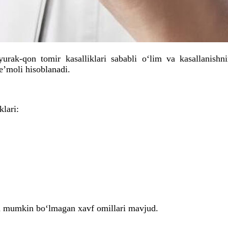
 yurak-qon tomir kasalliklari sababli o‘lim va kasallanish
eʼmoli hisoblanadi.
klari:
va mumkin bo‘lmagan xavf omillari mavjud.