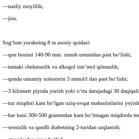
—nasliy moyillik;
—jins.
Sog‘lom yurakning 8 ta asosiy qoidasi:
—qon bosimi 140-90 mm. simob ustunidan past bo‘lishi;
—tamaki chekmaslik va alkogol isteʼmol qilmaslik;
—qonda umumiy xolesterin 5 mmol/l dan past bo‘lishi;
—3 kilometr piyoda yurish yoki o‘rta darajadagi 30 daqiqalik
—tuz miqdori kam bo‘lgan oziq-ovqat mahsulotlarini yeyish
—har kuni 300-500 grammdan kam bo‘lmagan miqdorda meva
—semizlik va qandli diabetning 2-turidan saqlanish;