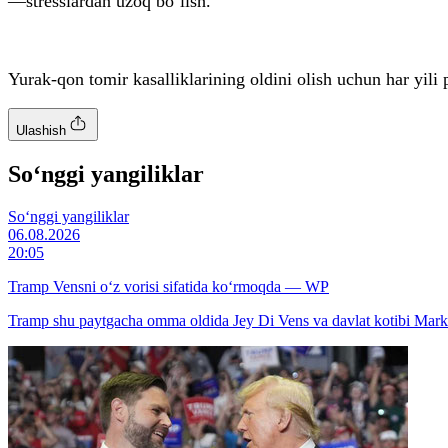
—stresslardan uzoq bo‘lish.
Yurak-qon tomir kasalliklarining oldini olish uchun har yili p
Ulashish
So‘nggi yangiliklar
So‘nggi yangiliklar
06.08.2026
20:05
Tramp Vensni o‘z vorisi sifatida ko‘rmoqda — WP
Tramp shu paytgacha omma oldida Jey Di Vens va davlat kotibi Marko