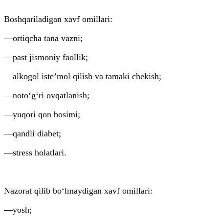
Boshqariladigan xavf omillari:
—ortiqcha tana vazni;
—past jismoniy faollik;
—alkogol isteʼmol qilish va tamaki chekish;
—noto‘g‘ri ovqatlanish;
—yuqori qon bosimi;
—qandli diabet;
—stress holatlari.
Nazorat qilib bo‘lmaydigan xavf omillari:
—yosh;