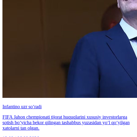
Infantino uzr so‘radi
FIFA Jahon chempionati tijorat huquqlarini xususiy investorlarga
sotish bo‘yicha bekor qilingan tashabbus yuzasidan yo‘l qo‘yilgan
xatolarni tan olgan.