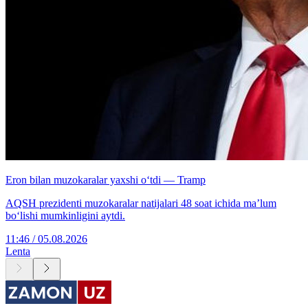
Eron bilan muzokaralar yaxshi o‘tdi — Tramp
AQSH prezidenti muzokaralar natijalari 48 soat ichida ma’lum
bo‘lishi mumkinligini aytdi.
11:46 / 05.08.2026
Lenta