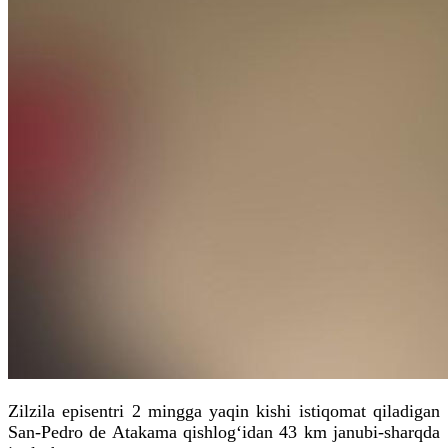
Zilzila
episentri
2 mingga yaqin kishi istiqomat qiladigan
San-Pedro de
Atakama
qishlog‘idan 43
km
janubi-sharqda