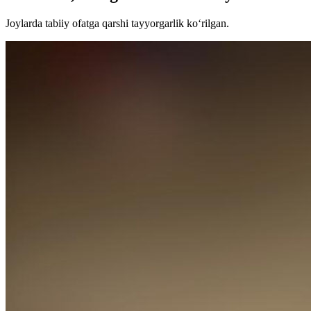
Joylarda tabiiy ofatga qarshi tayyorgarlik ko‘rilgan.