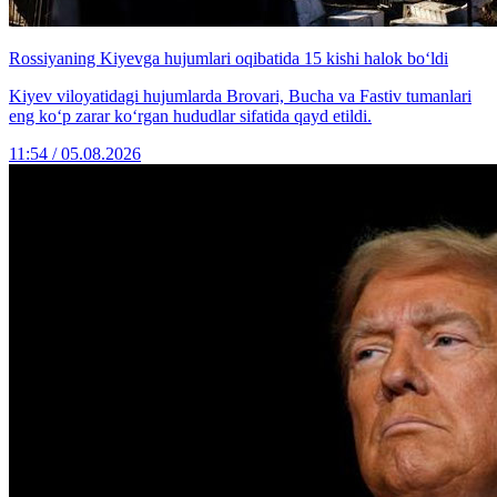
Rossiyaning Kiyevga hujumlari oqibatida 15 kishi halok bo‘ldi
Kiyev viloyatidagi hujumlarda Brovari, Bucha va Fastiv tumanlari
eng ko‘p zarar ko‘rgan hududlar sifatida qayd etildi.
11:54 / 05.08.2026