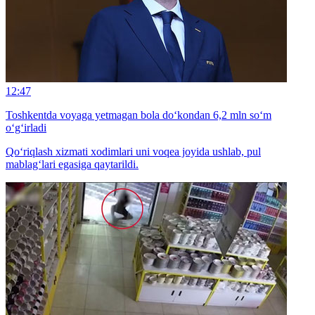
12:47
Toshkentda voyaga yetmagan bola do‘kondan 6,2 mln so‘m
o‘g‘irladi
Qo‘riqlash xizmati xodimlari uni voqea joyida ushlab, pul
mablag‘lari egasiga qaytarildi.