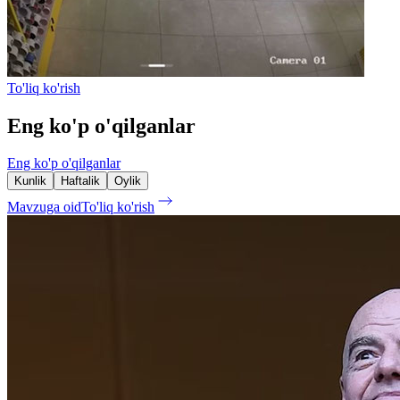
To'liq ko'rish
Eng ko'p o'qilganlar
Eng ko'p o'qilganlar
Kunlik
Haftalik
Oylik
Mavzuga oid
To'liq ko'rish