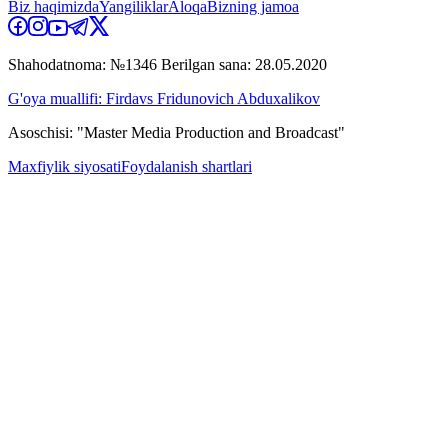
Biz haqimizda
Yangiliklar
Aloqa
Bizning jamoa
Shahodatnoma: №1346 Berilgan sana: 28.05.2020
G'oya muallifi: Firdavs Fridunovich Abduxalikov
Asoschisi: "Master Media Production and Broadcast"
Maxfiylik siyosati
Foydalanish shartlari