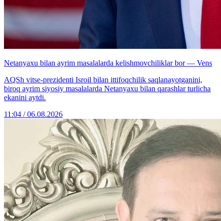
Netanyaxu bilan ayrim masalalarda kelishmovchiliklar bor — Vens
AQSh vitse-prezidenti Isroil bilan ittifoqchilik saqlanayotganini,
biroq ayrim siyosiy masalalarda Netanyaxu bilan qarashlar turlicha
ekanini aytdi.
11:04 / 06.08.2026