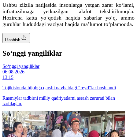
Ushbu zilzila natijasida insonlarga yetgan zarar ko‘lami,
infratuzilmaga yetkazilgan talafot tekshirilmoqda.
Hozircha katta yo‘qotish haqida xabarlar yo‘q, ammo
guruhlar hududdagi vaziyat haqida maʼlumot to‘plamoqda.
Ulashish
So‘nggi yangiliklar
So‘nggi yangiliklar
06.08.2026
13:15
Tojikistonda hijobga qarshi navbatdagi “reyd”lar boshlandi
Rasmiylar tadbirni milliy qadriyatlarni asrash zarurati bilan
izohlagan.