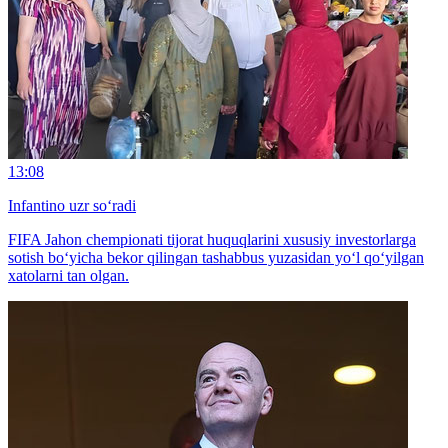
13:08
Infantino uzr so‘radi
FIFA Jahon chempionati tijorat huquqlarini xususiy investorlarga
sotish bo‘yicha bekor qilingan tashabbus yuzasidan yo‘l qo‘yilgan
xatolarni tan olgan.