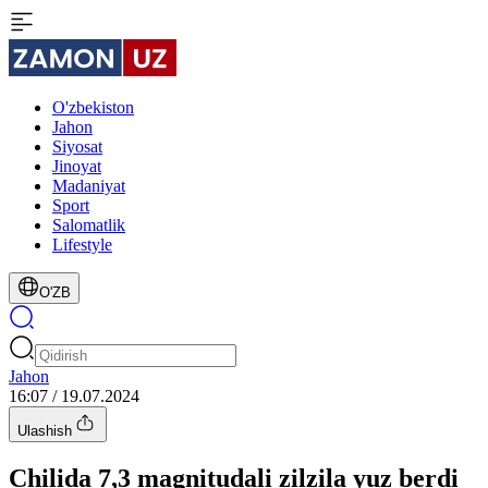
O'zbekiston
Jahon
Siyosat
Jinoyat
Madaniyat
Sport
Salomatlik
Lifestyle
O'ZB
Jahon
16:07 / 19.07.2024
Ulashish
Chilida 7,3 magnitudali zilzila yuz berdi