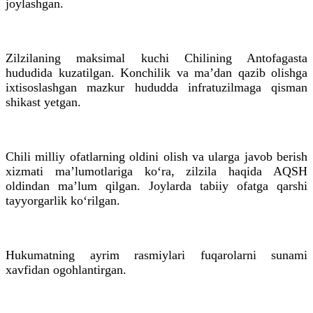
joylashgan.
Zilzilaning maksimal kuchi Chilining
Antofagasta
hududida kuzatilgan. Konchilik va maʼdan qazib olishga
ixtisoslashgan mazkur hududda infratuzilmaga qisman
shikast yetgan.
Chili milliy ofatlarning oldini olish va ularga javob berish
xizmati maʼlumotlariga ko‘ra, zilzila haqida AQSH
oldindan maʼlum qilgan. Joylarda tabiiy ofatga qarshi
tayyorgarlik ko‘rilgan.
Hukumatning ayrim rasmiylari fuqarolarni
sunami
xavfidan ogohlantirgan.