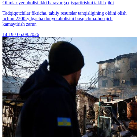
Olimlar yer aholisi ikki baravarga qisqartirishni taklif qildi
Tadqiqotchilar fikricha, tabiiy resurslar tanqisligining oldini olish
uchun 2200-yilgacha dunyo aholisini bosqichma-bosqich
kamaytirish zarur.
14:19 / 05.08.2026