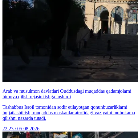
Arab va musulmon davlatlari Quddusdagi muqaddas qadamjolarni
himoya qilish rejasini ishga tushirdi
Tashabbus Isroil tomonidan sodir etilayotgan qonunbuzarliklarni
hujjatlashtirish, muqaddas maskanlar atrofidagi vaziyatni muhokama
qilishni nazarda tutadi.
22:23 / 05.08.2026