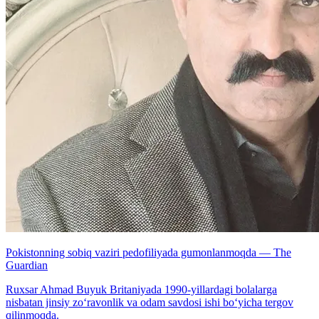
Pokistonning sobiq vaziri pedofiliyada gumonlanmoqda — The
Guardian
Ruxsar Ahmad Buyuk Britaniyada 1990-yillardagi bolalarga
nisbatan jinsiy zo‘ravonlik va odam savdosi ishi bo‘yicha tergov
qilinmoqda.