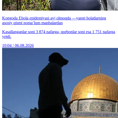
Kongoda Ebola epidemiyasi avj olmoqda —yangi holatlarning
asosiy qismi noma’lum manbalardan
Kasallanganlar soni 3 874 nafarga, qurbonlar soni esa 1 751 nafarga
yetdi.
10:04 / 06.08.2026