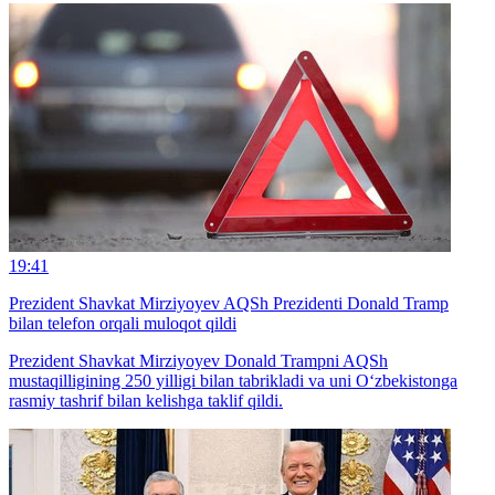
19:41
Prezident Shavkat Mirziyoyev AQSh Prezidenti Donald Tramp
bilan telefon orqali muloqot qildi
Prezident Shavkat Mirziyoyev Donald Trampni AQSh
mustaqilligining 250 yilligi bilan tabrikladi va uni O‘zbekistonga
rasmiy tashrif bilan kelishga taklif qildi.