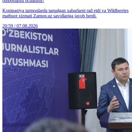
omborlarini ochadimi?
Kompaniya tarmoqlarda tarqalgan xabarlarni rad etdi va Wildberries
matbuot xizmati Zamon.uz savollariga javob berdi.
20:59 / 07.08.2026