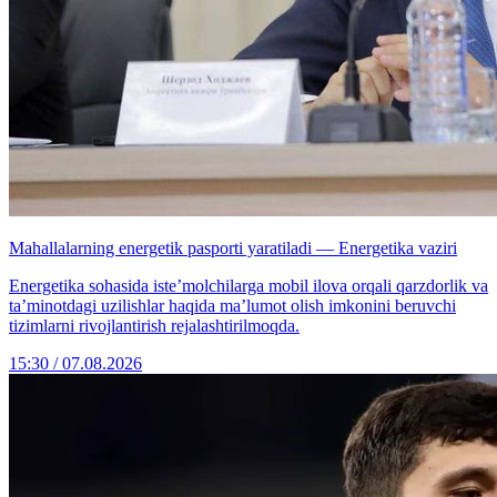
Mahallalarning energetik pasporti yaratiladi — Energetika vaziri
Energetika sohasida iste’molchilarga mobil ilova orqali qarzdorlik va
ta’minotdagi uzilishlar haqida ma’lumot olish imkonini beruvchi
tizimlarni rivojlantirish rejalashtirilmoqda.
15:30 / 07.08.2026