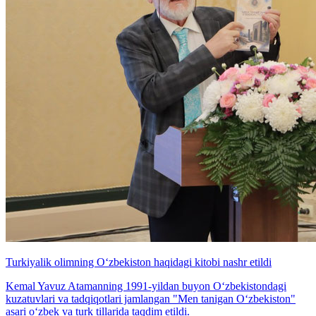
Turkiyalik olimning O‘zbekiston haqidagi kitobi nashr etildi
Kemal Yavuz Atamanning 1991-yildan buyon O‘zbekistondagi
kuzatuvlari va tadqiqotlari jamlangan "Men tanigan O‘zbekiston"
asari o‘zbek va turk tillarida taqdim etildi.