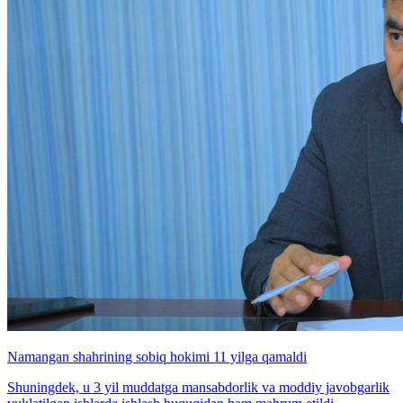
Namangan shahrining sobiq hokimi 11 yilga qamaldi
Shuningdek, u 3 yil muddatga mansabdorlik va moddiy javobgarlik