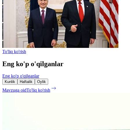
To'liq ko'rish
Eng ko'p o'qilganlar
Eng ko'p o'qilganlar
Kunlik
Haftalik
Oylik
Mavzuga oid
To'liq ko'rish