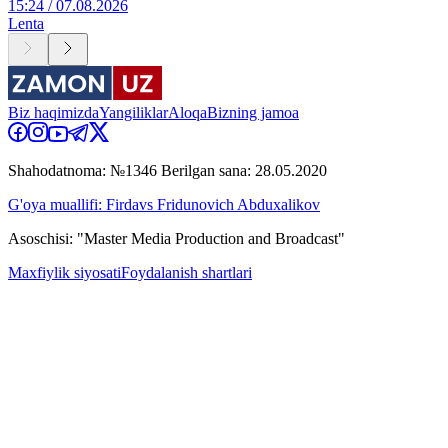
15:24 / 07.08.2026
Lenta
Biz haqimizda
Yangiliklar
Aloqa
Bizning jamoa
Shahodatnoma: №1346 Berilgan sana: 28.05.2020
G'oya muallifi: Firdavs Fridunovich Abduxalikov
Asoschisi: "Master Media Production and Broadcast"
Maxfiylik siyosati
Foydalanish shartlari