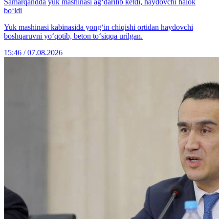
Samarqandda yuk mashinasi ag‘darilib ketdi, haydovchi halok
bo‘ldi
Yuk mashinasi kabinasida yong‘in chiqishi ortidan haydovchi
boshqaruvni yo‘qotib, beton to‘siqqa urilgan.
15:46 / 07.08.2026