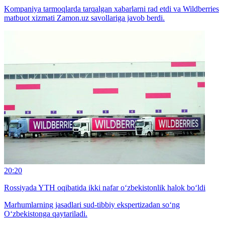
Kompaniya tarmoqlarda tarqalgan xabarlarni rad etdi va Wildberries
matbuot xizmati Zamon.uz savollariga javob berdi.
20:20
Rossiyada YTH oqibatida ikki nafar o‘zbekistonlik halok bo‘ldi
Marhumlarning jasadlari sud-tibbiy ekspertizadan so‘ng
O‘zbekistonga qaytariladi.