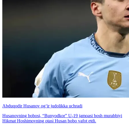
Abduqodir Husanov og‘ir judolikka uchradi
Husanovning bobosi, “Bunyodkor” U-19 jamoasi bosh murabbiyi
Hikmat Hoshimovning otasi Husan bobo vafot etdi.