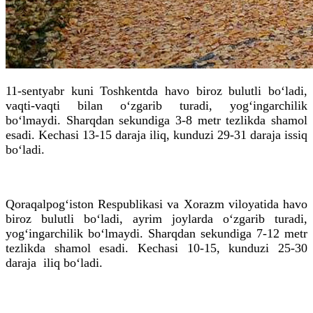
11-sentyabr kuni Toshkentda havo biroz bulutli bo‘ladi,
vaqti-vaqti bilan o‘zgarib turadi, yog‘ingarchilik
bo‘lmaydi. Sharqdan sekundiga 3-8 metr tezlikda shamol
esadi. Kechasi 13-15 daraja iliq, kunduzi 29-31 daraja issiq
bo‘ladi.
Qoraqalpog‘iston Respublikasi va Xorazm viloyatida havo
biroz bulutli bo‘ladi, ayrim joylarda o‘zgarib turadi,
yog‘ingarchilik bo‘lmaydi. Sharqdan sekundiga 7-12 metr
tezlikda shamol esadi. Kechasi 10-15, kunduzi 25-30
daraja iliq bo‘ladi.