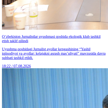
O‘zbekiston Jurnalistlar uyushmasi qoshida ekologik klub tashkil
etish taklif qilindi
Uyushma qoshidagi Jurnalist ayollar kengashining “Yashil
iqtisodiyot va ayollar: kelajakni asrash mas’uliyati” mavzusida davra
suhbati tashkil etildi.
18:22 / 07.08.2026