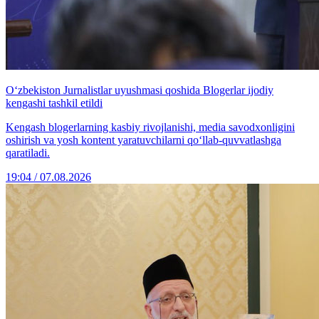
O‘zbekiston Jurnalistlar uyushmasi qoshida Blogerlar ijodiy
kengashi tashkil etildi
Kengash blogerlarning kasbiy rivojlanishi, media savodxonligini
oshirish va yosh kontent yaratuvchilarni qo‘llab-quvvatlashga
qaratiladi.
19:04 / 07.08.2026