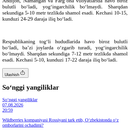
Andijon, Namangan va Farg‘ona viloyatlarida havo biroz
bulutli bo‘ladi, yog‘ingarchilik bo‘lmaydi. Sharqdan
sekundiga 5-10 metr tezlikda shamol esadi. Kechasi 10-15,
kunduzi 24-29 daraja iliq bo‘ladi.
Respublikaning tog‘li hududlarida havo biroz bulutli
bo‘ladi, baʼzi joylarda o‘zgarib turadi, yog‘ingarchilik
bo‘lmaydi. Sharqdan sekundiga 7-12 metr tezlikda shamol
esadi. Kechasi 5-10, kunduzi 17-22 daraja iliq bo‘ladi.
Ulashish
So‘nggi yangiliklar
So‘nggi yangiliklar
07.08.2026
20:59
Wildberries kompaniyasi Rossiyani tark etib, O‘zbekistonda o‘z
omborlarini ochadimi?