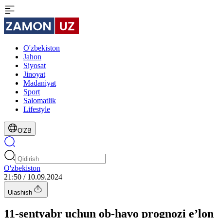
O'zbekiston
Jahon
Siyosat
Jinoyat
Madaniyat
Sport
Salomatlik
Lifestyle
O'ZB
O'zbekiston
21:50 / 10.09.2024
Ulashish
11-sentyabr uchun ob-havo prognozi eʼlon