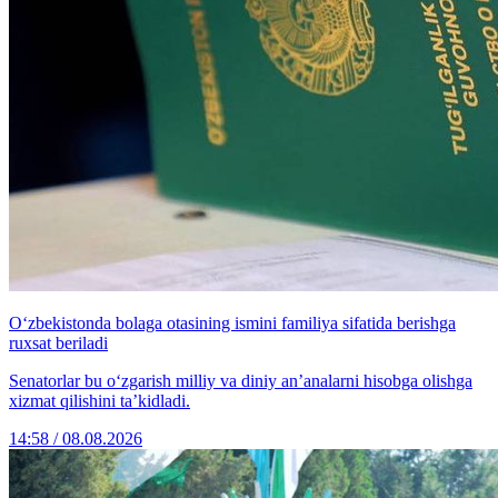
O‘zbekistonda bolaga otasining ismini familiya sifatida berishga
ruxsat beriladi
Senatorlar bu o‘zgarish milliy va diniy an’analarni hisobga olishga
xizmat qilishini ta’kidladi.
14:58 / 08.08.2026