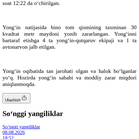
soat 12:22 da o‘chirilgan.
Yong‘in natijasida bino tom qismining taxminan 30
kvadrat metr maydoni yonib zararlangan. Yong‘inni
bartaraf etishga 4 ta yong‘in-qutqaruv ekipaji va 1 ta
avtonarvon jalb etilgan.
Yong‘in oqibatida tan jarohati olgan va halok bo‘lganlar
yo‘q. Hozirda yong‘in sababi va moddiy zarar miqdori
aniqlanmoqda.
Ulashish
So‘nggi yangiliklar
So‘nggi yangiliklar
08.08.2026
18:52