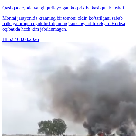
Qashqadaryoda yangi qurilayotgan ko‘prik balkasi qulab tushdi
Montaj jarayonida kranning bir tomoni oldin ko‘tarilgani sabab
balkaga ortiqcha yuk tushib, uning sinishiga olib kelgan. Hodisa
oqibatida hech kim jabrlanmagan.
18:52 / 08.08.2026