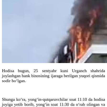
Hodisa bugun, 25 sentyabr kuni Urganch shahrida
joylashgan bank binosining ijaraga berilgan yuqori qismida
sodir bo‘lgan.
Shunga ko‘ra, yong‘in-qutqaruvchilar soat 11:10 da hodisa
joyiga yetib borib, yong‘in soat 11:30 da o‘rab olingan va