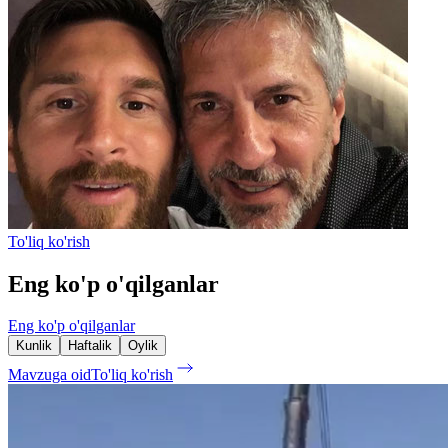
To'liq ko'rish
Eng ko'p o'qilganlar
Eng ko'p o'qilganlar
Kunlik
Haftalik
Oylik
Mavzuga oid
To'liq ko'rish