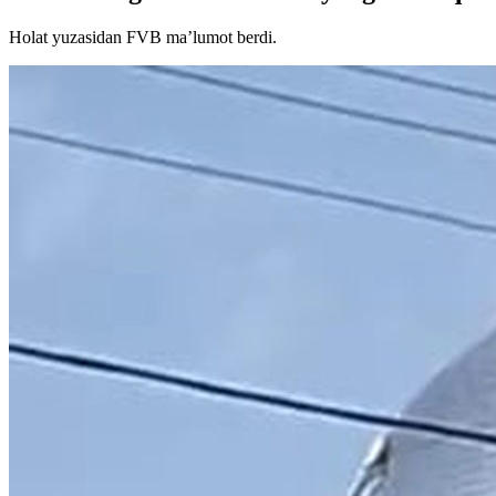
Holat yuzasidan FVB maʼlumot berdi.