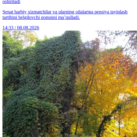
oshiriladi
Senat harbiy xizmatchilar va ularning oilalariga pensiya tayinlash
tartibini belgilovchi qonunni ma’qulladi.
14:33 / 08.08.2026