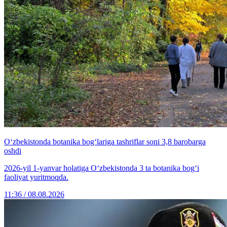
O‘zbekistonda botanika bog‘lariga tashriflar soni 3,8 barobarga
oshdi
2026-yil 1-yanvar holatiga O‘zbekistonda 3 ta botanika bog‘i
faoliyat yuritmoqda.
11:36 / 08.08.2026