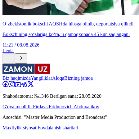
O‘zbekistonlik bokschi AQSHda hibsga olinib, deportatsiya qilindi
Bokschining so‘zlariga ko‘ra, u qamoqxonada 45 kun saqlangan.
11:21 / 08.08.2026
Lenta
Biz haqimizda
Yangiliklar
Aloqa
Bizning jamoa
Shahodatnoma: №1346 Berilgan sana: 28.05.2020
G'oya muallifi: Firdavs Fridunovich Abduxalikov
Asoschisi: "Master Media Production and Broadcast"
Maxfiylik siyosati
Foydalanish shartlari