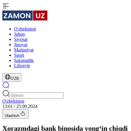
O'zbekiston
Jahon
Siyosat
Jinoyat
Madaniyat
Sport
Salomatlik
Lifestyle
O'ZB
O'zbekiston
13:01 / 25.09.2024
Ulashish
Xorazmdagi bank binosida yong‘in chiqdi