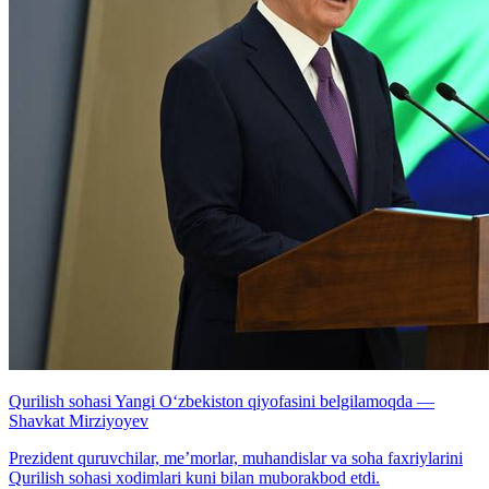
Qurilish sohasi Yangi O‘zbekiston qiyofasini belgilamoqda —
Shavkat Mirziyoyev
Prezident quruvchilar, me’morlar, muhandislar va soha faxriylarini
Qurilish sohasi xodimlari kuni bilan muborakbod etdi.