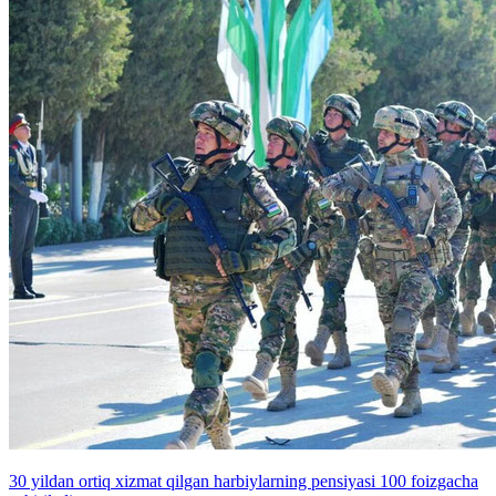
30 yildan ortiq xizmat qilgan harbiylarning pensiyasi 100 foizgacha