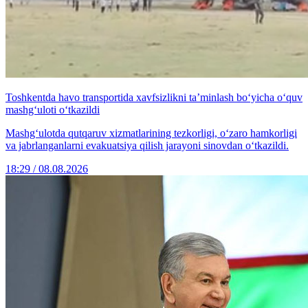
Toshkentda havo transportida xavfsizlikni ta’minlash bo‘yicha o‘quv
mashg‘uloti o‘tkazildi
Mashg‘ulotda qutqaruv xizmatlarining tezkorligi, o‘zaro hamkorligi
va jabrlanganlarni evakuatsiya qilish jarayoni sinovdan o‘tkazildi.
18:29 / 08.08.2026