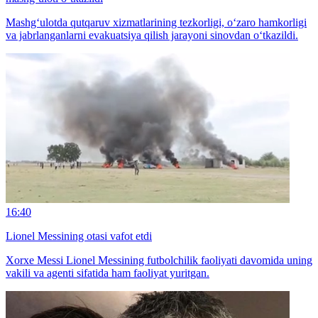
Mashg‘ulotda qutqaruv xizmatlarining tezkorligi, o‘zaro hamkorligi
va jabrlanganlarni evakuatsiya qilish jarayoni sinovdan o‘tkazildi.
16:40
Lionel Messining otasi vafot etdi
Xorxe Messi Lionel Messining futbolchilik faoliyati davomida uning
vakili va agenti sifatida ham faoliyat yuritgan.