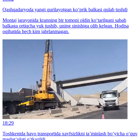
Qashqadaryoda yangi qurilayotgan ko‘prik balkasi qulab tushdi
Montaj jarayonida kranning bir tomoni oldin ko‘tarilgani sabab
balkaga ortiqcha yuk tushib, uning sinishiga olib kelgan. Hodisa
oqibatida hech kim jabrlanmagan.
18:29
Toshkentda havo transportida xavfsizlikni ta’minlash bo‘yicha o‘quv
mashg‘uloti o‘tkazildi