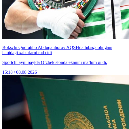
Bokschi Qudratillo Abduqahhorov AQSHda hibsga olingani
haqidagi xabarlarni rad etdi
Sportchi ayni paytda O‘zbekistonda ekanini ma’lum qildi.
15:18 / 08.08.2026