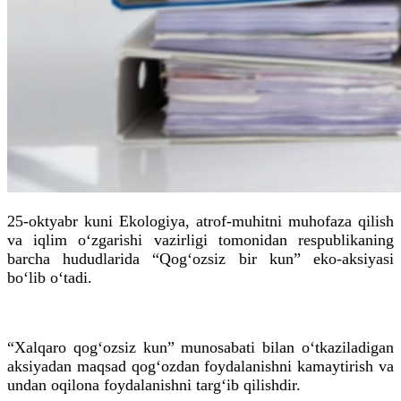
25-oktyabr kuni Ekologiya, atrof-muhitni muhofaza qilish
va iqlim o‘zgarishi vazirligi tomonidan respublikaning
barcha hududlarida “Qog‘ozsiz bir kun” eko-aksiyasi
bo‘lib o‘tadi.
“Xalqaro qog‘ozsiz kun” munosabati bilan o‘tkaziladigan
aksiyadan maqsad qog‘ozdan foydalanishni kamaytirish va
undan oqilona foydalanishni targ‘ib qilishdir.