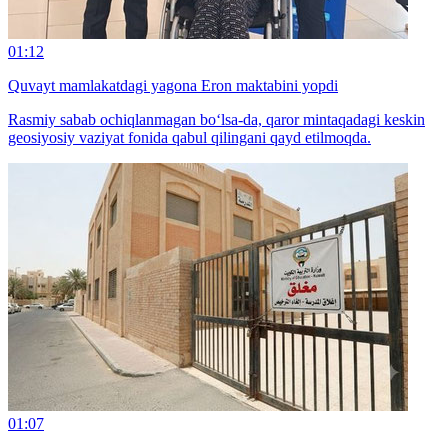
01:12
Quvayt mamlakatdagi yagona Eron maktabini yopdi
Rasmiy sabab ochiqlanmagan bo‘lsa-da, qaror mintaqadagi keskin
geosiyosiy vaziyat fonida qabul qilingani qayd etilmoqda.
01:07