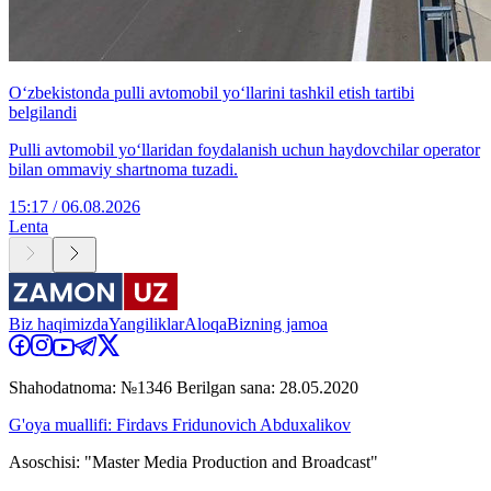
O‘zbekistonda pulli avtomobil yo‘llarini tashkil etish tartibi
belgilandi
Pulli avtomobil yo‘llaridan foydalanish uchun haydovchilar operator
bilan ommaviy shartnoma tuzadi.
15:17 / 06.08.2026
Lenta
Biz haqimizda
Yangiliklar
Aloqa
Bizning jamoa
Shahodatnoma: №1346 Berilgan sana: 28.05.2020
G'oya muallifi: Firdavs Fridunovich Abduxalikov
Asoschisi: "Master Media Production and Broadcast"