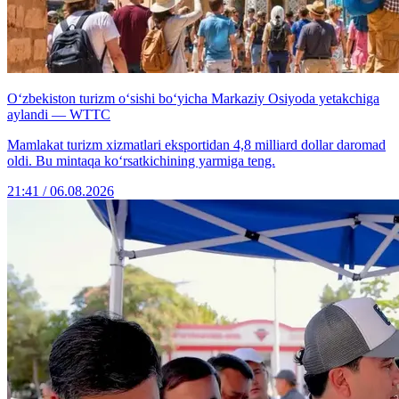
O‘zbekiston turizm o‘sishi bo‘yicha Markaziy Osiyoda yetakchiga
aylandi — WTTC
Mamlakat turizm xizmatlari eksportidan 4,8 milliard dollar daromad
oldi. Bu mintaqa ko‘rsatkichining yarmiga teng.
21:41 / 06.08.2026