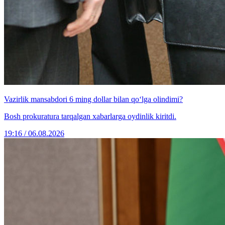
Vazirlik mansabdori 6 ming dollar bilan qo‘lga olindimi?
Bosh prokuratura tarqalgan xabarlarga oydinlik kiritdi.
19:16 / 06.08.2026