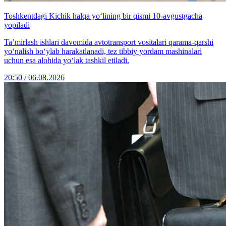
Toshkentdagi Kichik halqa yo‘lining bir qismi 10-avgustgacha
yopiladi
Ta’mirlash ishlari davomida avtotransport vositalari qarama-qarshi
yo‘nalish bo‘ylab harakatlanadi, tez tibbiy yordam mashinalari
uchun esa alohida yo‘lak tashkil etiladi.
20:50 / 06.08.2026