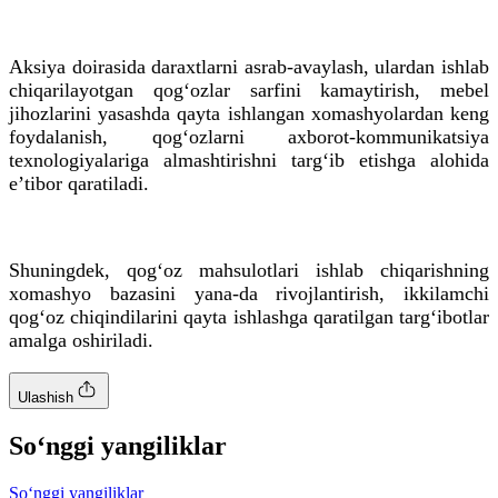
Aksiya doirasida daraxtlarni asrab-avaylash, ulardan ishlab
chiqarilayotgan qog‘ozlar sarfini kamaytirish, mebel
jihozlarini yasashda qayta ishlangan xomashyolardan keng
foydalanish, qog‘ozlarni axborot-kommunikatsiya
texnologiyalariga almashtirishni targ‘ib etishga alohida
eʼtibor qaratiladi.
Shuningdek, qog‘oz mahsulotlari ishlab chiqarishning
xomashyo bazasini yana-da rivojlantirish, ikkilamchi
qog‘oz chiqindilarini qayta ishlashga qaratilgan targ‘ibotlar
amalga oshiriladi.
Ulashish
So‘nggi yangiliklar
So‘nggi yangiliklar