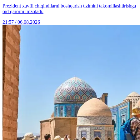
Prezident xavfli chiqindilarni boshqarish tizimini takomillashtirishga
oid qarorni imzoladi.
21:57 / 06.08.2026