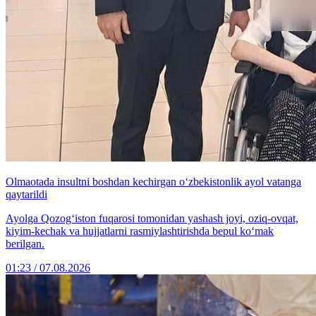
Olmaotada insultni boshdan kechirgan o‘zbekistonlik ayol vatanga
qaytarildi
Ayolga Qozog‘iston fuqarosi tomonidan yashash joyi, oziq-ovqat,
kiyim-kechak va hujjatlarni rasmiylashtirishda bepul ko‘mak
berilgan.
01:23 / 07.08.2026