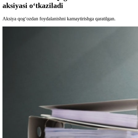
aksiyasi o‘tkaziladi
Aksiya qog‘ozdan foydalanishni kamaytirishga qaratilgan.