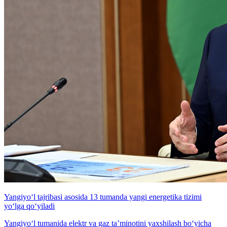
Yangiyo‘l tajribasi asosida 13 tumanda yangi energetika tizimi
yo‘lga qo‘yiladi
Yangiyo‘l tumanida elektr va gaz ta’minotini yaxshilash bo‘yicha