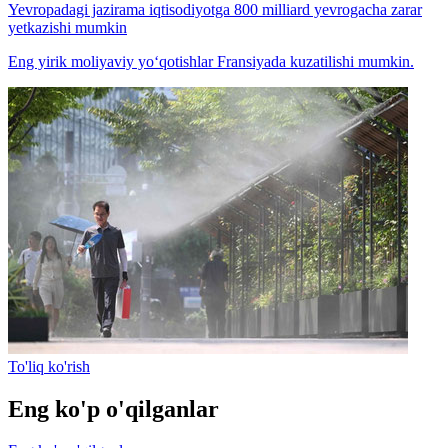
Yevropadagi jazirama iqtisodiyotga 800 milliard yevrogacha zarar
yetkazishi mumkin
Eng yirik moliyaviy yo‘qotishlar Fransiyada kuzatilishi mumkin.
To'liq ko'rish
Eng ko'p o'qilganlar