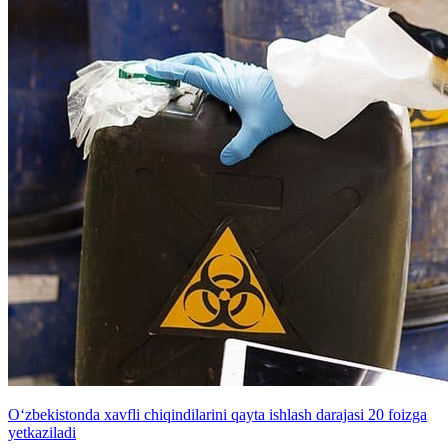
O‘zbekistonda xavfli chiqindilarini qayta ishlash darajasi 20 foizga
yetkaziladi