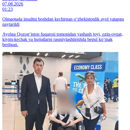
07.08.2026
01:23
Olmaotada insultni boshdan kechirgan o‘zbekistonlik ayol vatanga
qaytarildi
Ayolga Qozog‘iston fuqarosi tomonidan yashash joyi, oziq-ovqat,
kiyim-kechak va hujjatlarni rasmiylashtirishda bepul ko‘mak
berilgan.