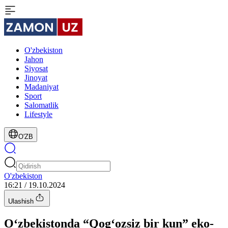
O'zbekiston
Jahon
Siyosat
Jinoyat
Madaniyat
Sport
Salomatlik
Lifestyle
O'ZB
O'zbekiston
16:21 / 19.10.2024
Ulashish
O‘zbekistonda “Qog‘ozsiz bir kun” eko-