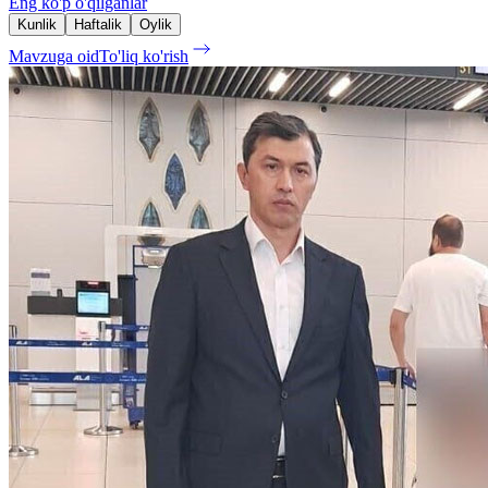
Eng ko'p o'qilganlar
Kunlik
Haftalik
Oylik
Mavzuga oid
To'liq ko'rish