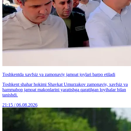
Toshkentda xavfsiz va zamonaviy jamoat joylari barpo etiladi
Toshkent shahar hokimi Shavkat Umurzakov zamonaviy, xavfsiz va
hammabop jamoat makonlarini yaratishga qaratilgan loyihalar bilan
tanishdi.
21:15 / 06.08.2026