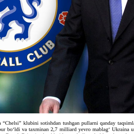
“Chelsi” klubini sotishdan tushgan pullarni qanday taqsi
ur bo‘ldi va taxminan 2,7 milliard yevro mablag‘ Ukraina ur