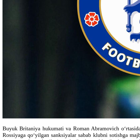
Buyuk Britaniya hukumati va Roman Abramovich o‘rtasida 
Rossiyaga qo‘yilgan sanksiyalar sabab klubni sotishga majb