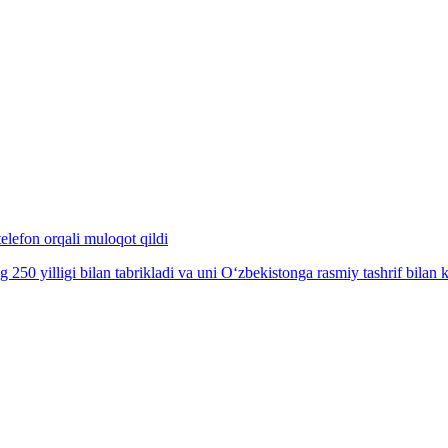
lefon orqali muloqot qildi
 yilligi bilan tabrikladi va uni O‘zbekistonga rasmiy tashrif bilan kel