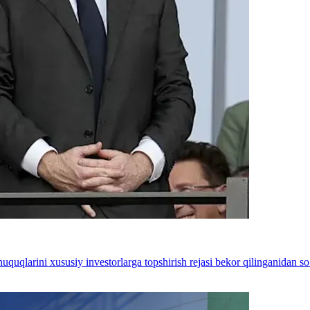
uqlarini xususiy investorlarga topshirish rejasi bekor qilinganidan so‘n