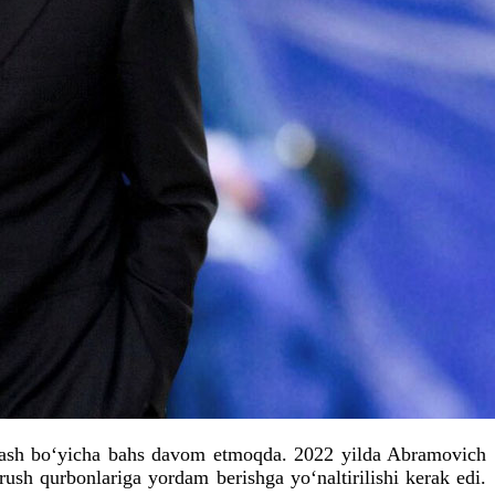
mlash bo‘yicha bahs davom etmoqda. 2022 yilda Abramovich
ush qurbonlariga yordam berishga yo‘naltirilishi kerak edi.