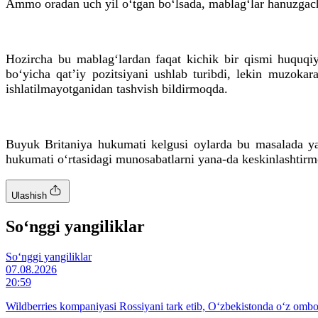
Ammo oradan uch yil o‘tgan bo‘lsada, mablag‘lar hanuzgac
Hozircha bu mablag‘lardan faqat kichik bir qismi huquqiy 
bo‘yicha qatʼiy pozitsiyani ushlab turibdi, lekin muzokar
ishlatilmayotganidan tashvish bildirmoqda.
Buyuk Britaniya hukumati kelgusi oylarda bu masalada ya
hukumati o‘rtasidagi munosabatlarni yana-da keskinlashtir
Ulashish
So‘nggi yangiliklar
So‘nggi yangiliklar
07.08.2026
20:59
Wildberries kompaniyasi Rossiyani tark etib, O‘zbekistonda o‘z ombo