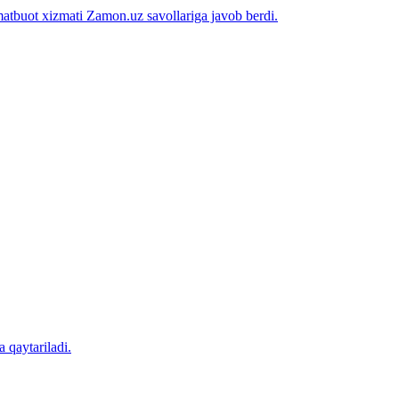
matbuot xizmati Zamon.uz savollariga javob berdi.
 qaytariladi.