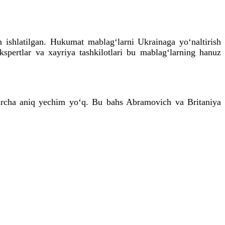
n ishlatilgan. Hukumat mablag‘larni Ukrainaga yo‘naltirish
kspertlar va xayriya tashkilotlari bu mablag‘larning hanuz
zircha aniq yechim yo‘q. Bu bahs Abramovich va Britaniya