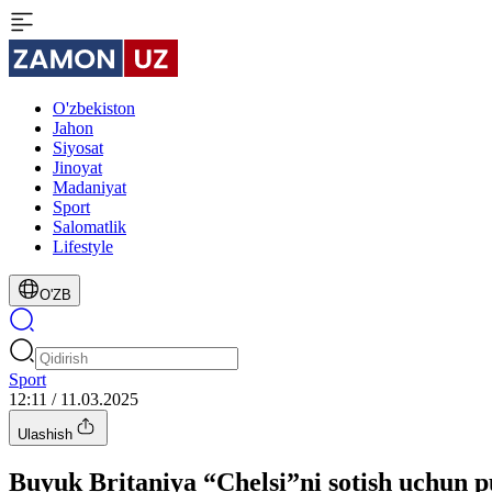
O'zbekiston
Jahon
Siyosat
Jinoyat
Madaniyat
Sport
Salomatlik
Lifestyle
O'ZB
Sport
12:11 / 11.03.2025
Ulashish
Buyuk Britaniya “Chelsi”ni sotish uchun p