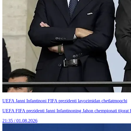
UEFA Janni Infantinoni FIFA prezidenti lavozimidan chetlatmoqchi
UEFA FIFA prezidenti Janni Infantinoning Jahon chempionati tijorat huq
21:35 / 01.08.2026