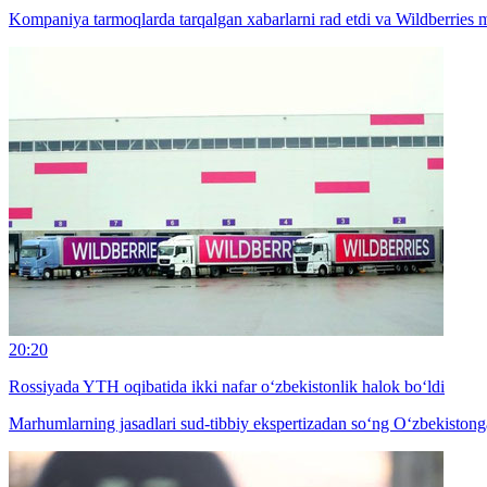
Kompaniya tarmoqlarda tarqalgan xabarlarni rad etdi va Wildberries 
20:20
Rossiyada YTH oqibatida ikki nafar o‘zbekistonlik halok bo‘ldi
Marhumlarning jasadlari sud-tibbiy ekspertizadan so‘ng O‘zbekistonga