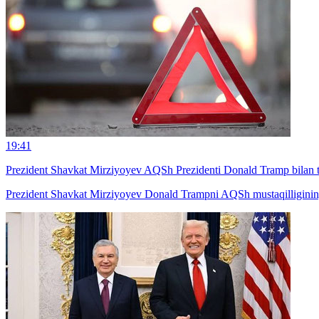
19:41
Prezident Shavkat Mirziyoyev AQSh Prezidenti Donald Tramp bilan te
Prezident Shavkat Mirziyoyev Donald Trampni AQSh mustaqilligining 250