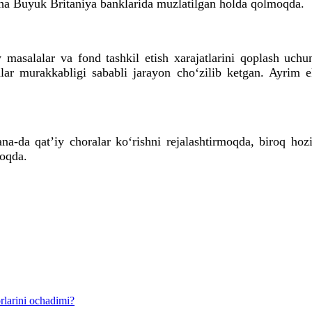
ha Buyuk Britaniya banklarida muzlatilgan holda qolmoqda.
masalalar va fond tashkil etish xarajatlarini qoplash uchu
alar murakkabligi sababli jarayon cho‘zilib ketgan. Ayrim e
na-da qatʼiy choralar ko‘rishni rejalashtirmoqda, biroq ho
moqda.
rlarini ochadimi?