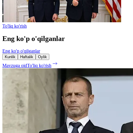
To'liq ko'rish
Eng ko'p o'qilganlar
Eng ko'p o'qilganlar
Kunlik
Haftalik
Oylik
Mavzuga oid
To'liq ko'rish