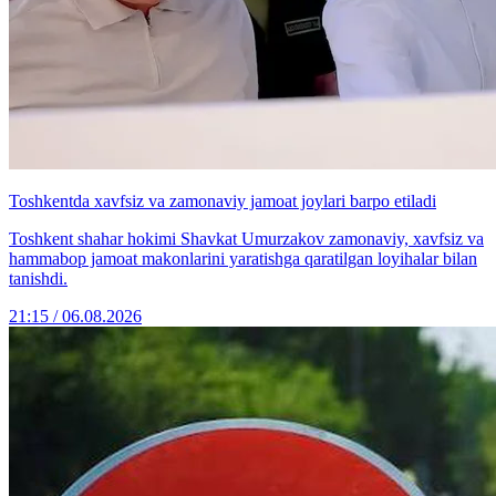
Toshkentda xavfsiz va zamonaviy jamoat joylari barpo etiladi
Toshkent shahar hokimi Shavkat Umurzakov zamonaviy, xavfsiz va
hammabop jamoat makonlarini yaratishga qaratilgan loyihalar bilan
tanishdi.
21:15 / 06.08.2026