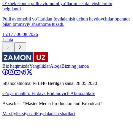
O‘zbekistonda pulli avtomobil yo‘llarini tashkil etish tartibi
belgilandi
Pulli avtomobil yo‘llaridan foydalanish uchun haydovchilar operator
bilan ommaviy shartnoma tuzadi.
15:17 / 06.08.2026
Lenta
Biz haqimizda
Yangiliklar
Aloqa
Bizning jamoa
Shahodatnoma: №1346 Berilgan sana: 28.05.2020
G'oya muallifi: Firdavs Fridunovich Abduxalikov
Asoschisi: "Master Media Production and Broadcast"
Maxfiylik siyosati
Foydalanish shartlari