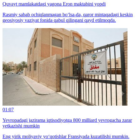
Quvayt mamlakatdagi yagona Eron maktabini yopdi
Rasmiy sabab ochiqlanmagan bo‘lsa-da, qaror mintaqadagi keskin
geosiyosiy vaziyat fonida qabul qilingani qayd etilmoqda.
01:07
Yevropadagi jazirama iqtisodiyotga 800 milliard yevrogacha zarar
yetkazishi mumkin
Eng yirik moliyaviy yo‘qotishlar Fransiyada kuzatilishi mumkin.