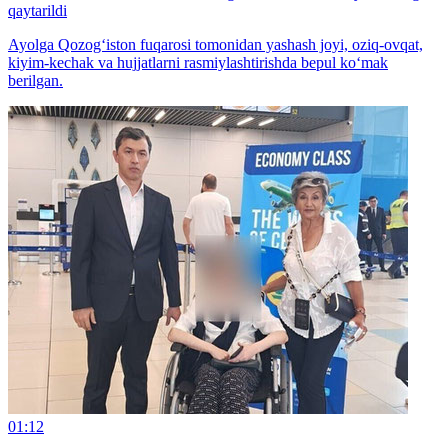
qaytarildi
Ayolga Qozog‘iston fuqarosi tomonidan yashash joyi, oziq-ovqat,
kiyim-kechak va hujjatlarni rasmiylashtirishda bepul ko‘mak
berilgan.
01:12