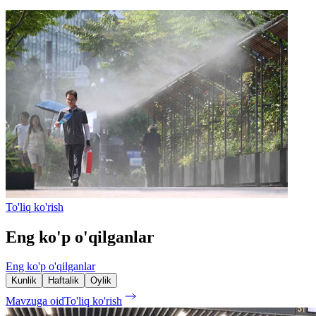
To'liq ko'rish
Eng ko'p o'qilganlar
Eng ko'p o'qilganlar
Kunlik
Haftalik
Oylik
Mavzuga oid
To'liq ko'rish