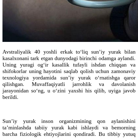
Avstraliyalik 40 yoshli erkak to‘liq sunʼiy yurak bilan
kasalxonani tark etgan dunyodagi birinchi odamga aylandi.
Uning yuragi og‘ir kasallik tufayli ishdan chiqqan va
shifokorlar uning hayotini saqlab qolish uchun zamonaviy
texnologiya yordamida sunʼiy yurak o‘rnatishga qaror
qilishgan. Muvaffaqiyatli jarrohlik va davolanish
jarayonidan so‘ng, u o‘zini yaxshi his qilib, uyiga javob
berildi.
Sunʼiy yurak inson organizmining qon aylanishini
taʼminlashda tabiiy yurak kabi ishlaydi va bemorning
barcha fiziologik ehtiyojlarini qondiradi. Bu tibbiy yutuq