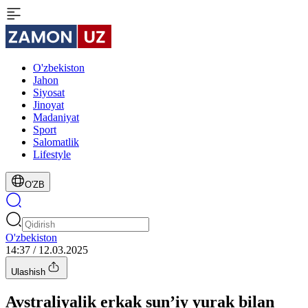
O'zbekiston
Jahon
Siyosat
Jinoyat
Madaniyat
Sport
Salomatlik
Lifestyle
O'ZB
O'zbekiston
14:37 / 12.03.2025
Ulashish
Avstraliyalik erkak sunʼiy yurak bilan