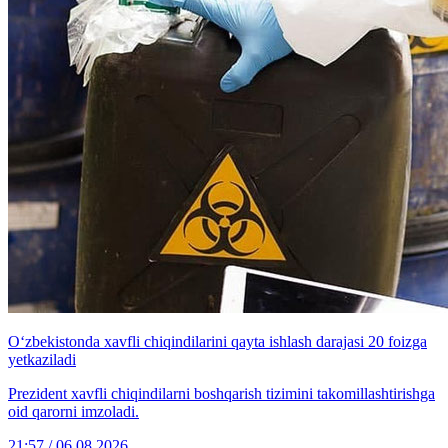
O‘zbekistonda xavfli chiqindilarini qayta ishlash darajasi 20 foizga
yetkaziladi
Prezident xavfli chiqindilarni boshqarish tizimini takomillashtirishga
oid qarorni imzoladi.
21:57 / 06.08.2026