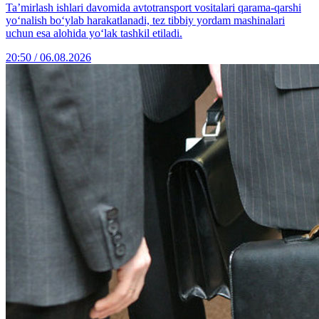
Ta’mirlash ishlari davomida avtotransport vositalari qarama-qarshi
yo‘nalish bo‘ylab harakatlanadi, tez tibbiy yordam mashinalari
uchun esa alohida yo‘lak tashkil etiladi.
20:50 / 06.08.2026