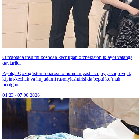
Olmaotada insultni boshdan kechirgan o‘zbekistonlik ayol vatanga
qaytarildi
Ayolga Qozog‘iston fuqarosi tomonidan yashash joyi, oziq-ovqat,
kiyim-kechak va hujjatlarni rasmiylashtirishda bepul ko‘mak
berilgan.
01:23 / 07.08.2026