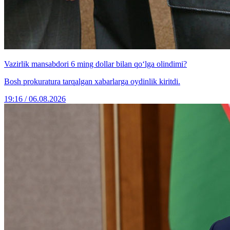
Vazirlik mansabdori 6 ming dollar bilan qo‘lga olindimi?
Bosh prokuratura tarqalgan xabarlarga oydinlik kiritdi.
19:16 / 06.08.2026