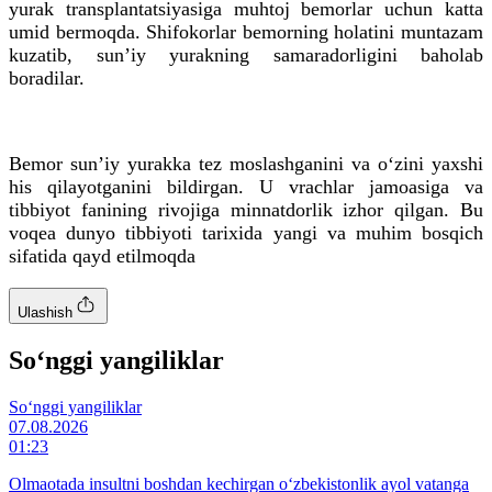
yurak transplantatsiyasiga muhtoj bemorlar uchun katta
umid bermoqda. Shifokorlar bemorning holatini muntazam
kuzatib, sunʼiy yurakning samaradorligini baholab
boradilar.
Bemor sunʼiy yurakka tez moslashganini va o‘zini yaxshi
his qilayotganini bildirgan. U vrachlar jamoasiga va
tibbiyot fanining rivojiga minnatdorlik izhor qilgan. Bu
voqea dunyo tibbiyoti tarixida yangi va muhim bosqich
sifatida qayd etilmoqda
Ulashish
So‘nggi yangiliklar
So‘nggi yangiliklar
07.08.2026
01:23
Olmaotada insultni boshdan kechirgan o‘zbekistonlik ayol vatanga