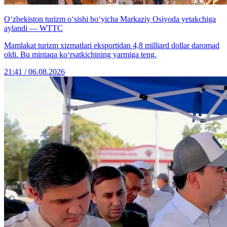
O‘zbekiston turizm o‘sishi bo‘yicha Markaziy Osiyoda yetakchiga
aylandi — WTTC
Mamlakat turizm xizmatlari eksportidan 4,8 milliard dollar daromad
oldi. Bu mintaqa ko‘rsatkichining yarmiga teng.
21:41 / 06.08.2026