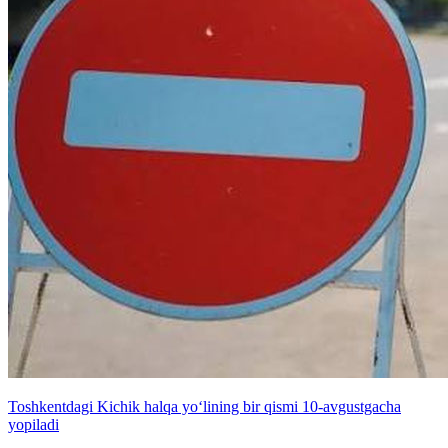
Toshkentdagi Kichik halqa yo‘lining bir qismi 10-avgustgacha
yopiladi