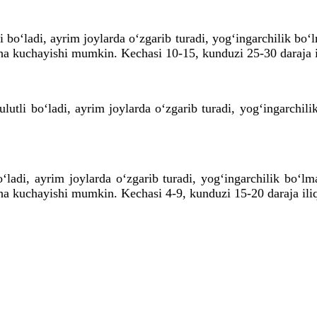
 bo‘ladi, ayrim joylarda o‘zgarib turadi, yog‘ingarchilik bo
a kuchayishi mumkin. Kechasi 10-15, kunduzi 25-30 daraja il
lutli bo‘ladi, ayrim joylarda o‘zgarib turadi, yog‘ingarchil
o‘ladi, ayrim joylarda o‘zgarib turadi, yog‘ingarchilik bo‘l
a kuchayishi mumkin. Kechasi 4-9, kunduzi 15-20 daraja iliq