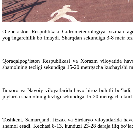
O‘zbekiston Respublikasi Gidrometeorologiya xizmati agen
yog‘ingarchilik bo‘lmaydi. Sharqdan sekundiga 3-8 metr tezl
Qoraqalpog‘iston Respublikasi va Xorazm viloyatida havo
shamolning tezligi sekundiga 15-20 metrgacha kuchayishi mu
Buxoro va Navoiy viloyatlarida havo biroz bulutli bo‘ladi
joylarda shamolning tezligi sekundiga 15-20 metrgacha kucha
Toshkent, Samarqand, Jizzax va Sirdaryo viloyatlarida havo
shamol esadi. Kechasi 8-13, kunduzi 23-28 daraja iliq bo‘lad