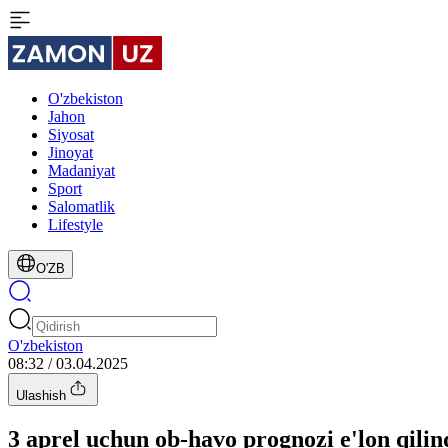
O'zbekiston
Jahon
Siyosat
Jinoyat
Madaniyat
Sport
Salomatlik
Lifestyle
O'ZB
O'zbekiston
08:32 / 03.04.2025
Ulashish
3 aprel uchun ob-havo prognozi e'lon qilin