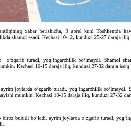
tligining xabar berishicha, 3 aprel kuni Toshkentda havo 
ikda shamol esadi. Kechasi 10-12, kunduzi 25-27 daraja iliq 
 o‘zgarib turadi, yog‘ingarchilik bo‘lmaydi. Shamol shar
mkin. Kechasi 10-15 daraja iliq, kunduzi 27-32 daraja issiq 
, ayrim joylarda o‘zgarib turadi, yog‘ingarchilik bo‘lmaydi.
yishi mumkin. Kechasi 10-15 daraja iliq, kunduzi 27-32 daraj
 biroz bulutli bo‘ladi, ayrim joylarda o‘zgarib turadi, yog‘i
i.