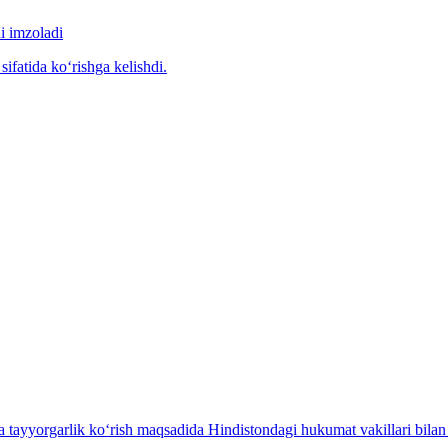
i imzoladi
ifatida ko‘rishga kelishdi.
 tayyorgarlik ko‘rish maqsadida Hindistondagi hukumat vakillari bila