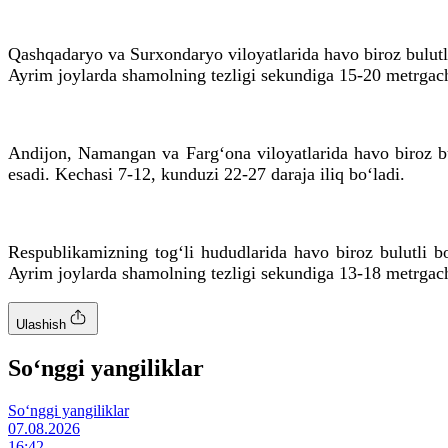
Qashqadaryo va Surxondaryo viloyatlarida havo biroz bulutli
Ayrim joylarda shamolning tezligi sekundiga 15-20 metrgach
Andijon, Namangan va Farg‘ona viloyatlarida havo biroz bu
esadi. Kechasi 7-12, kunduzi 22-27 daraja iliq bo‘ladi.
Respublikamizning tog‘li hududlarida havo biroz bulutli b
Ayrim joylarda shamolning tezligi sekundiga 13-18 metrgach
Ulashish
So‘nggi yangiliklar
So‘nggi yangiliklar
07.08.2026
16:42