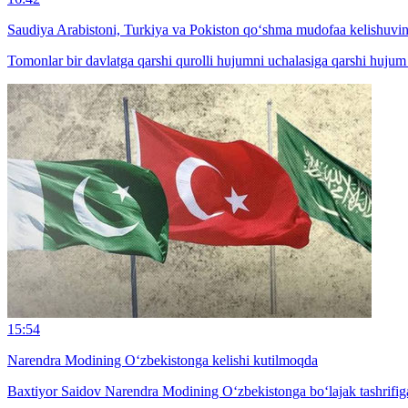
Saudiya Arabistoni, Turkiya va Pokiston qo‘shma mudofaa kelishuvin
Tomonlar bir davlatga qarshi qurolli hujumni uchalasiga qarshi hujum s
15:54
Narendra Modining O‘zbekistonga kelishi kutilmoqda
Baxtiyor Saidov Narendra Modining O‘zbekistonga bo‘lajak tashrifiga