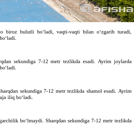
biroz bulutli bo‘ladi, vaqti-vaqti bilan o‘zgarib turadi,
bo‘ladi.
qdan sekundiga 7-12 metr tezlikda esadi. Ayrim joylarda
bo‘ladi.
 Sharqdan sekundiga 7-12 metr tezlikda shamol esadi. Ayrim
a iliq bo‘ladi.
ngarchilik bo‘lmaydi. Sharqdan sekundiga 7-12 metr tezlikda