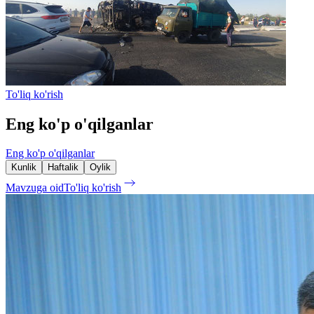
To'liq ko'rish
Eng ko'p o'qilganlar
Eng ko'p o'qilganlar
Kunlik
Haftalik
Oylik
Mavzuga oid
To'liq ko'rish