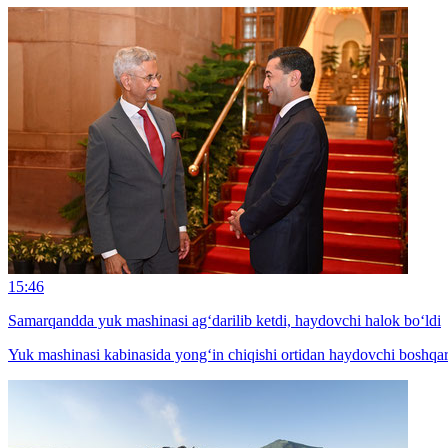
15:46
Samarqandda yuk mashinasi ag‘darilib ketdi, haydovchi halok bo‘ldi
Yuk mashinasi kabinasida yong‘in chiqishi ortidan haydovchi boshqaru