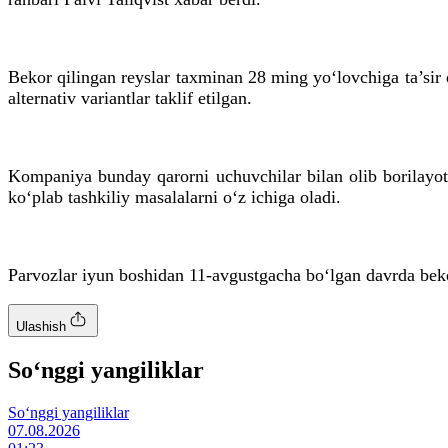
Bekor qilingan reyslar taxminan 28 ming yo‘lovchiga ta’sir q
alternativ variantlar taklif etilgan.
Kompaniya bunday qarorni uchuvchilar bilan olib borilayot
ko‘plab tashkiliy masalalarni o‘z ichiga oladi.
Parvozlar iyun boshidan 11-avgustgacha bo‘lgan davrda beko
Ulashish
So‘nggi yangiliklar
So‘nggi yangiliklar
07.08.2026