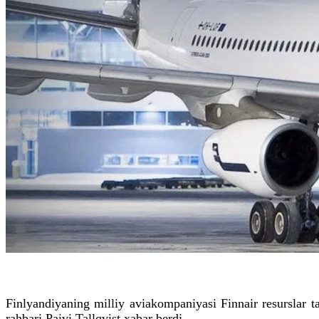
Finlyandiyaning milliy aviakompaniyasi Finnair resurslar 
rahbari Paivi Tallqvist xabar berdi.