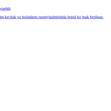
tarildi
m-kechak va hujjatlarni rasmiylashtirishda bepul ko‘mak berilgan.