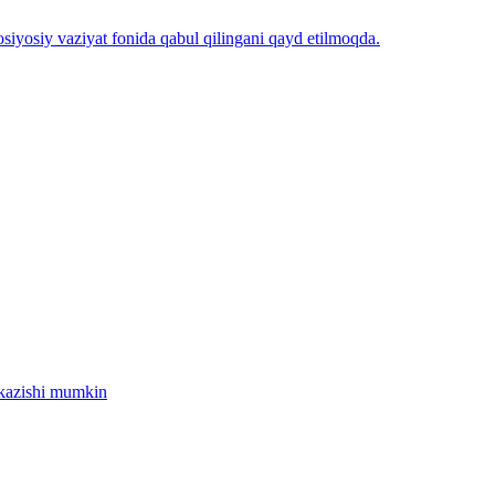
iyosiy vaziyat fonida qabul qilingani qayd etilmoqda.
tkazishi mumkin