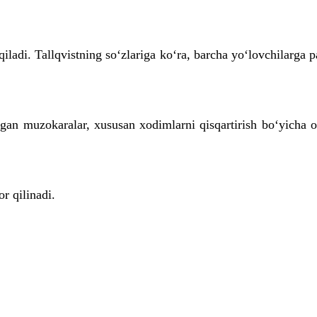
iladi. Tallqvistning so‘zlariga ko‘ra, barcha yo‘lovchilarga 
gan muzokaralar, xususan xodimlarni qisqartirish bo‘yicha o
r qilinadi.