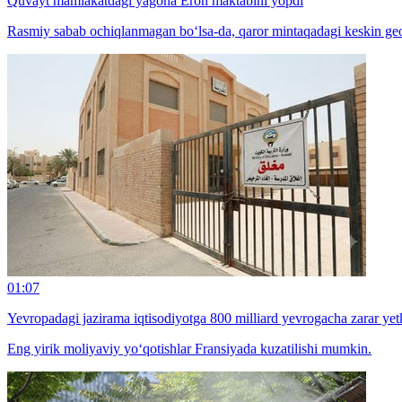
Quvayt mamlakatdagi yagona Eron maktabini yopdi
Rasmiy sabab ochiqlanmagan bo‘lsa-da, qaror mintaqadagi keskin geos
01:07
Yevropadagi jazirama iqtisodiyotga 800 milliard yevrogacha zarar ye
Eng yirik moliyaviy yo‘qotishlar Fransiyada kuzatilishi mumkin.