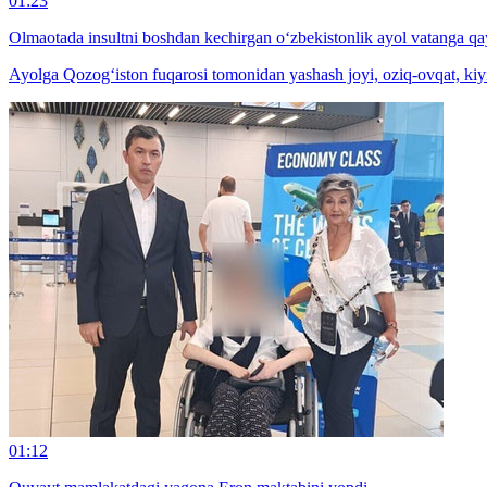
01:23
Olmaotada insultni boshdan kechirgan o‘zbekistonlik ayol vatanga qay
Ayolga Qozog‘iston fuqarosi tomonidan yashash joyi, oziq-ovqat, kiyi
01:12