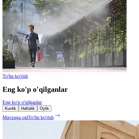
To'liq ko'rish
Eng ko'p o'qilganlar
Eng ko'p o'qilganlar
Kunlik
Haftalik
Oylik
Mavzuga oid
To'liq ko'rish