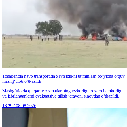
Toshkentda havo transportida xavfsizlikni ta’minlash bo‘yicha o‘quv
mashg‘uloti o‘tkazildi
Mashg‘ulotda qutqaruv xizmatlarining tezkorligi, o‘zaro hamkorligi
va jabrlanganlarni evakuatsiya qilish jarayoni sinovdan o‘tkazildi.
18:29 / 08.08.2026