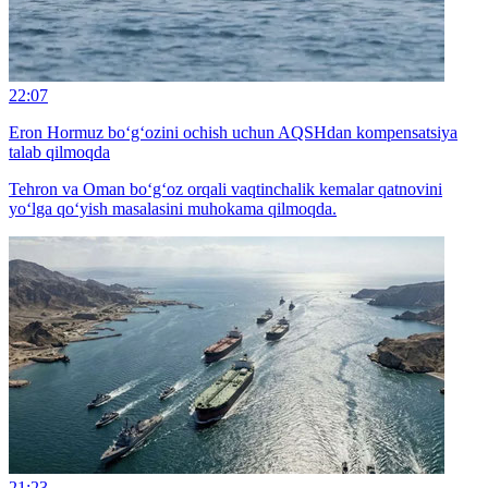
22:07
Eron Hormuz bo‘g‘ozini ochish uchun AQSHdan kompensatsiya
talab qilmoqda
Tehron va Oman bo‘g‘oz orqali vaqtinchalik kemalar qatnovini
yo‘lga qo‘yish masalasini muhokama qilmoqda.
21:23