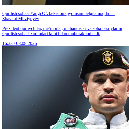
Qurilish sohasi Yangi O‘zbekiston qiyofasini belgilamoqda —
Shavkat Mirziyoyev
Prezident quruvchilar, me’morlar, muhandislar va soha faxriylarini
Qurilish sohasi xodimlari kuni bilan muborakbod etdi.
16:33 / 08.08.2026