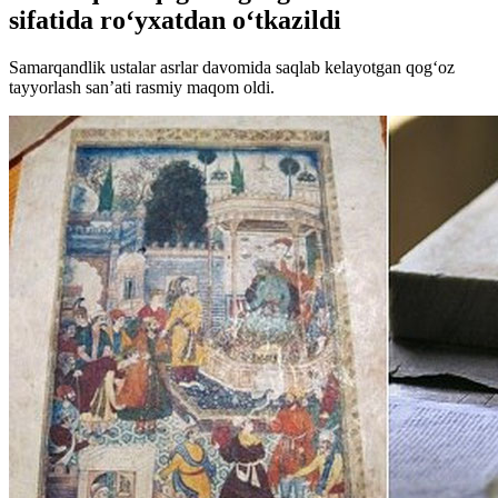
sifatida ro‘yxatdan o‘tkazildi
Samarqandlik ustalar asrlar davomida saqlab kelayotgan qog‘oz
tayyorlash san’ati rasmiy maqom oldi.