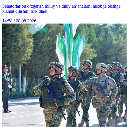
Senatorlar bu o‘zgarish milliy va diniy an’analarni hisobga olishga
xizmat qilishini ta’kidladi.
14:58 / 08.08.2026