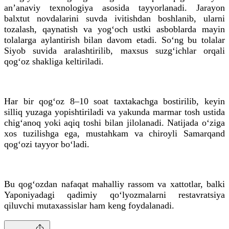
an’anaviy texnologiya asosida tayyorlanadi. Jarayon
balxtut novdalarini suvda ivitishdan boshlanib, ularni
tozalash, qaynatish va yog‘och ustki asboblarda mayin
tolalarga aylantirish bilan davom etadi. So‘ng bu tolalar
Siyob suvida aralashtirilib, maxsus suzg‘ichlar orqali
qog‘oz shakliga keltiriladi.
Har bir qog‘oz 8–10 soat taxtakachga bostirilib, keyin
silliq yuzaga yopishtiriladi va yakunda marmar tosh ustida
chig‘anoq yoki aqiq toshi bilan jilolanadi. Natijada o‘ziga
xos tuzilishga ega, mustahkam va chiroyli Samarqand
qog‘ozi tayyor bo‘ladi.
Bu qog‘ozdan nafaqat mahalliy rassom va xattotlar, balki
Yaponiyadagi qadimiy qo‘lyozmalarni restavratsiya
qiluvchi mutaxassislar ham keng foydalanadi.