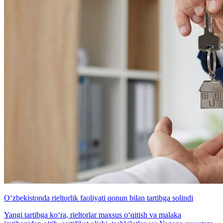
O‘zbekistonda rieltorlik faoliyati qonun bilan tartibga solindi
Yangi tartibga ko‘ra, rieltorlar maxsus o‘qitish va malaka