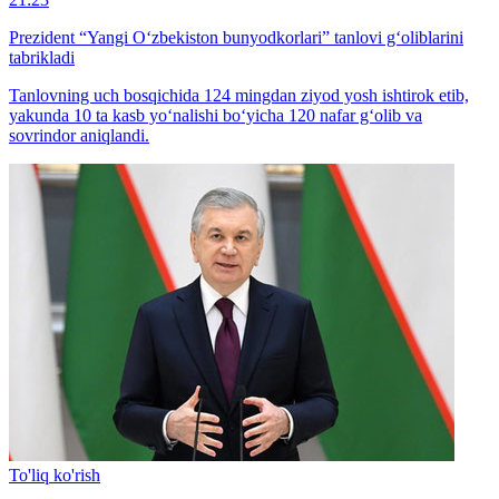
Prezident “Yangi O‘zbekiston bunyodkorlari” tanlovi g‘oliblarini
tabrikladi
Tanlovning uch bosqichida 124 mingdan ziyod yosh ishtirok etib,
yakunda 10 ta kasb yo‘nalishi bo‘yicha 120 nafar g‘olib va
sovrindor aniqlandi.
To'liq ko'rish