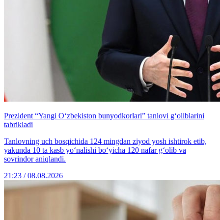
Prezident “Yangi O‘zbekiston bunyodkorlari” tanlovi g‘oliblarini
tabrikladi
Tanlovning uch bosqichida 124 mingdan ziyod yosh ishtirok etib,
yakunda 10 ta kasb yo‘nalishi bo‘yicha 120 nafar g‘olib va
sovrindor aniqlandi.
21:23 / 08.08.2026