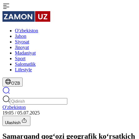
O'zbekiston
Jahon
Siyosat
Jinoyat
Madaniyat
Sport
Salomatlik
Lifestyle
O'ZB
O'zbekiston
19:05 / 05.07.2025
Ulashish
Samarqand qog‘ozi geografik ko‘rsatkich