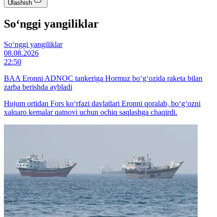
Ulashish
So‘nggi yangiliklar
So‘nggi yangiliklar
08.08.2026
22:50
BAA Eronni ADNOC tankeriga Hormuz bo‘g‘ozida raketa bilan
zarba berishda aybladi
Hujum ortidan Fors ko‘rfazi davlatlari Eronni qoralab, bo‘g‘ozni
xalqaro kemalar qatnovi uchun ochiq saqlashga chaqirdi.