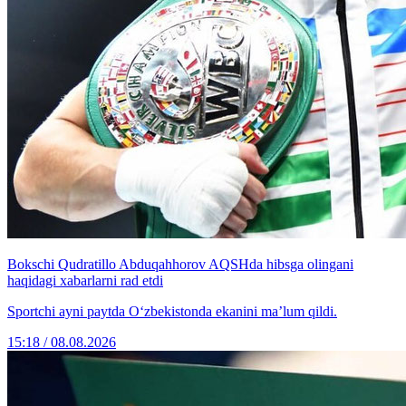
Bokschi Qudratillo Abduqahhorov AQSHda hibsga olingani
haqidagi xabarlarni rad etdi
Sportchi ayni paytda O‘zbekistonda ekanini ma’lum qildi.
15:18 / 08.08.2026