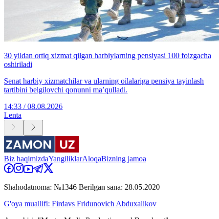
30 yildan ortiq xizmat qilgan harbiylarning pensiyasi 100 foizgacha
oshiriladi
Senat harbiy xizmatchilar va ularning oilalariga pensiya tayinlash
tartibini belgilovchi qonunni ma’qulladi.
14:33 / 08.08.2026
Lenta
Biz haqimizda
Yangiliklar
Aloqa
Bizning jamoa
Shahodatnoma: №1346 Berilgan sana: 28.05.2020
G'oya muallifi: Firdavs Fridunovich Abduxalikov