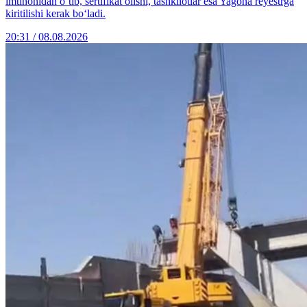
imtihonidan o‘tib, sertifikat olishi, tashkilotlar esa Yagona reyestrga
kiritilishi kerak bo‘ladi.
20:31 / 08.08.2026