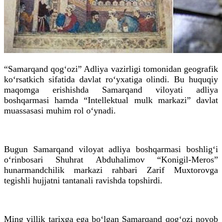
“Samarqand qog‘ozi” Adliya vazirligi tomonidan geografik
ko‘rsatkich sifatida davlat ro‘yxatiga olindi. Bu huquqiy
maqomga erishishda Samarqand viloyati adliya
boshqarmasi hamda “Intellektual mulk markazi” davlat
muassasasi muhim rol o‘ynadi.
Bugun Samarqand viloyat adliya boshqarmasi boshlig‘i
o‘rinbosari Shuhrat Abduhalimov “Konigil-Meros”
hunarmandchilik markazi rahbari Zarif Muxtorovga
tegishli hujjatni tantanali ravishda topshirdi.
Ming yillik tarixga ega bo‘lgan Samarqand qog‘ozi noyob