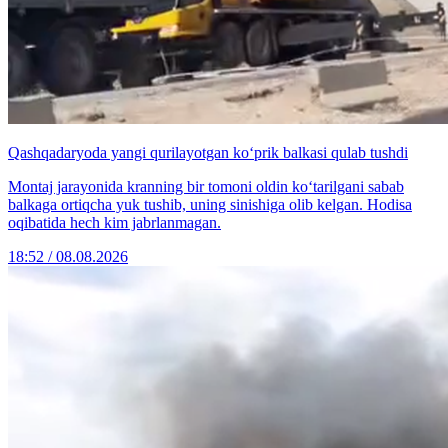
Qashqadaryoda yangi qurilayotgan ko‘prik balkasi qulab tushdi
Montaj jarayonida kranning bir tomoni oldin ko‘tarilgani sabab
balkaga ortiqcha yuk tushib, uning sinishiga olib kelgan. Hodisa
oqibatida hech kim jabrlanmagan.
18:52 / 08.08.2026