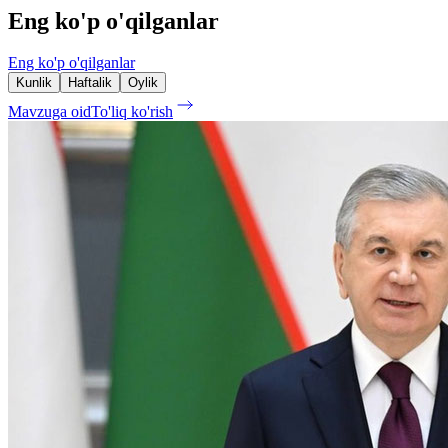
Eng ko'p o'qilganlar
Eng ko'p o'qilganlar
Kunlik
Haftalik
Oylik
Mavzuga oid
To'liq ko'rish