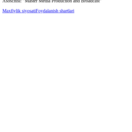
Asoschisi: "Master Media Production and Broadcast"
Maxfiylik siyosati
Foydalanish shartlari