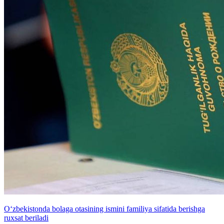
O‘zbekistonda bolaga otasining ismini familiya sifatida berishga
ruxsat beriladi