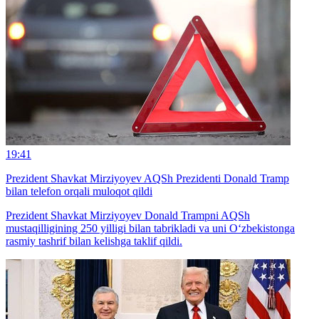
19:41
Prezident Shavkat Mirziyoyev AQSh Prezidenti Donald Tramp
bilan telefon orqali muloqot qildi
Prezident Shavkat Mirziyoyev Donald Trampni AQSh
mustaqilligining 250 yilligi bilan tabrikladi va uni O‘zbekistonga
rasmiy tashrif bilan kelishga taklif qildi.