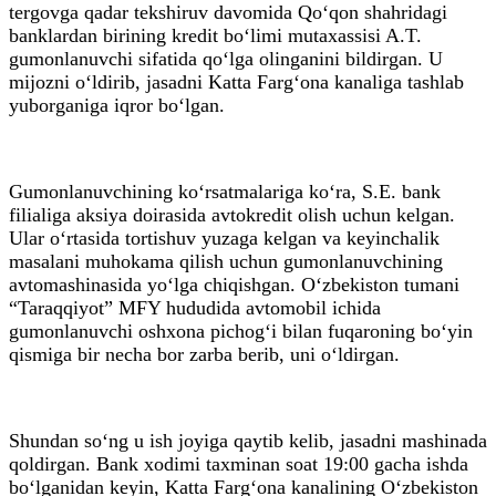
tergovga qadar tekshiruv davomida Qo‘qon shahridagi
banklardan birining kredit bo‘limi mutaxassisi A.T.
gumonlanuvchi sifatida qo‘lga olinganini bildirgan. U
mijozni o‘ldirib, jasadni Katta Farg‘ona kanaliga tashlab
yuborganiga iqror bo‘lgan.
Gumonlanuvchining ko‘rsatmalariga ko‘ra, S.E. bank
filialiga aksiya doirasida avtokredit olish uchun kelgan.
Ular o‘rtasida tortishuv yuzaga kelgan va keyinchalik
masalani muhokama qilish uchun gumonlanuvchining
avtomashinasida yo‘lga chiqishgan. O‘zbekiston tumani
“Taraqqiyot” MFY hududida avtomobil ichida
gumonlanuvchi oshxona pichog‘i bilan fuqaroning bo‘yin
qismiga bir necha bor zarba berib, uni o‘ldirgan.
Shundan so‘ng u ish joyiga qaytib kelib, jasadni mashinada
qoldirgan. Bank xodimi taxminan soat 19:00 gacha ishda
bo‘lganidan keyin, Katta Farg‘ona kanalining O‘zbekiston