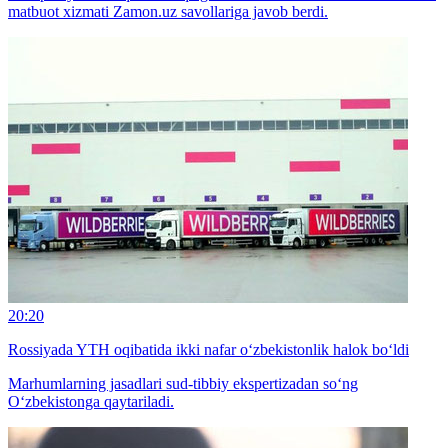
matbuot xizmati Zamon.uz savollariga javob berdi.
20:20
Rossiyada YTH oqibatida ikki nafar o‘zbekistonlik halok bo‘ldi
Marhumlarning jasadlari sud-tibbiy ekspertizadan so‘ng
O‘zbekistonga qaytariladi.