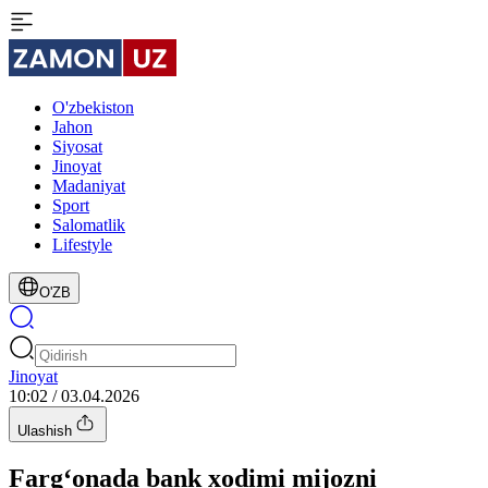
O'zbekiston
Jahon
Siyosat
Jinoyat
Madaniyat
Sport
Salomatlik
Lifestyle
O'ZB
Jinoyat
10:02 / 03.04.2026
Ulashish
Farg‘onada bank xodimi mijozni