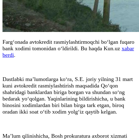
Farg‘onada avtokredit rasmiylashtirmoqchi bo‘lgan fuqaro
bank xodimi tomonidan o‘ldirildi. Bu haqda Kun.uz
xabar
berdi
.
Dastlabki ma’lumotlarga ko‘ra, S.E. joriy yilning 31 mart
kuni avtokredit rasmiylashtirish maqsadida Qo‘qon
shahridagi banklardan biriga borgan va shundan so‘ng
bedarak yo‘qolgan. Yaqinlarining bildirishicha, u bank
binosini xodimlardan biri bilan birga tark etgan, biroq
oradan ikki soat o‘tib xodim yolg‘iz qaytib kelgan.
Ma’lum qilinishicha, Bosh prokuratura axborot xizmati