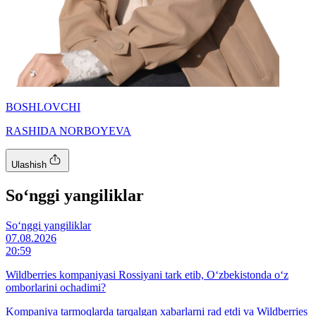
BOSHLOVCHI
RASHIDA NORBOYEVA
Ulashish
So‘nggi yangiliklar
So‘nggi yangiliklar
07.08.2026
20:59
Wildberries kompaniyasi Rossiyani tark etib, O‘zbekistonda o‘z
omborlarini ochadimi?
Kompaniya tarmoqlarda tarqalgan xabarlarni rad etdi va Wildberries