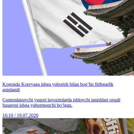
Kogonda Koreyaga ishga yuborish bilan bog‘liq firibgarlik
aniqlandi
Gumonlanuvchi yuqori lavozimlarda ishlovchi tanishlari orqali
fuqaroni ishga yubormoqchi bo‘lgan.
16:10 / 19.07.2026