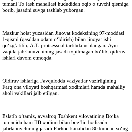
tumani To‘lash mahallasi hududidan oqib o‘tuvchi qismiga
borib, jasadni suvga tashlab yuborgan.
Mazkur holat yuzasidan Jinoyat kodeksining 97-moddasi
1-qismi (qasddan odam o‘ldirish) bilan jinoyat ishi
qo‘zg‘atilib, A.T. protsessual tartibda ushlangan. Ayni
vaqtda jabrlanuvchining jasadi topilmagan bo‘lib, qidiruv
ishlari davom etmoqda.
Qidiruv ishlariga Favqulodda vaziyatlar vazirligining
Farg‘ona viloyati boshqarmasi xodimlari hamda mahalliy
aholi vakillari jalb etilgan.
Eslatib o‘tamiz, avvalroq Toshkent viloyatining Bo‘ka
tumanida ham IIB xodimi bilan bog‘liq hodisada
jabrlanuvchining jasadi Farhod kanalidan 80 kundan so‘ng