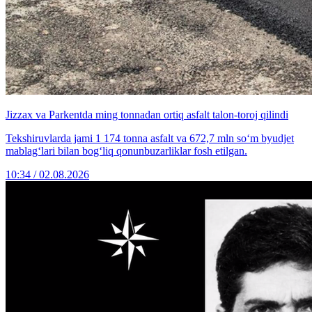
Jizzax va Parkentda ming tonnadan ortiq asfalt talon-toroj qilindi
Tekshiruvlarda jami 1 174 tonna asfalt va 672,7 mln so‘m byudjet
mablag‘lari bilan bog‘liq qonunbuzarliklar fosh etilgan.
10:34 / 02.08.2026