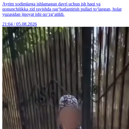
Ayrim xodimlarga ishlamagan davri uchun ish haqi va
qonunchilikka zid ravishda rag‘batlantirish pullari to‘langan, holat
yuzasidan jinoyat ishi qo‘zg‘atildi.
21:04 / 05.08.2026