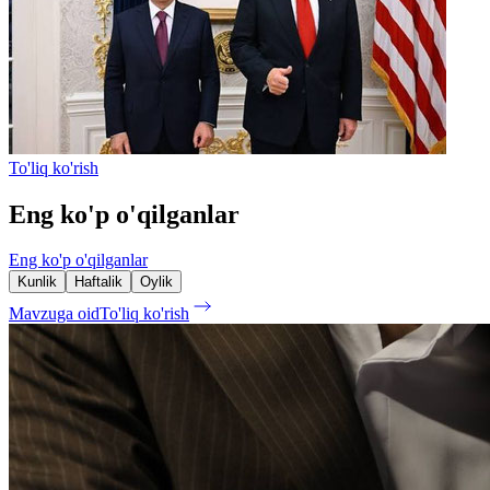
To'liq ko'rish
Eng ko'p o'qilganlar
Eng ko'p o'qilganlar
Kunlik
Haftalik
Oylik
Mavzuga oid
To'liq ko'rish