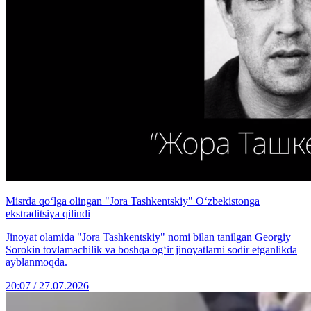
Misrda qo‘lga olingan "Jora Tashkentskiy" O‘zbekistonga
ekstraditsiya qilindi
Jinoyat olamida "Jora Tashkentskiy" nomi bilan tanilgan Georgiy
Sorokin tovlamachilik va boshqa og‘ir jinoyatlarni sodir etganlikda
ayblanmoqda.
20:07 / 27.07.2026