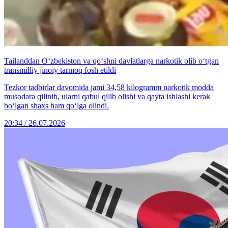
Tailanddan O‘zbekiston va qo‘shni davlatlarga narkotik olib o‘tgan
transmilliy jinoiy tarmoq fosh etildi
Tezkor tadbirlar davomida jami 34,58 kilogramm narkotik modda
musodara qilinib, ularni qabul qilib olishi va qayta ishlashi kerak
bo‘lgan shaxs ham qo‘lga olindi.
20:34 / 26.07.2026