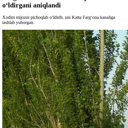
o‘ldirgani aniqlandi
Xodim mijozni pichoqlab o‘ldirib, uni Katta Farg‘ona kanaliga
tashlab yuborgan.