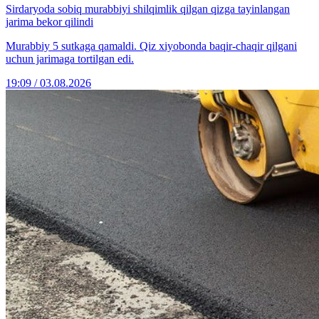
Sirdaryoda sobiq murabbiyi shilqimlik qilgan qizga tayinlangan
jarima bekor qilindi
Murabbiy 5 sutkaga qamaldi. Qiz xiyobonda baqir-chaqir qilgani
uchun jarimaga tortilgan edi.
19:09 / 03.08.2026