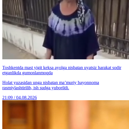
Toshkentda mast yigit keksa ayolga nisbatan uyatsiz harakat sodir
etganlikda gumonlanmoqda
Holat yuzasidan unga nisbatan ma’muriy bayonnoma
rasmiylashtirilib, ish sudga yuborildi.
21:09 / 04.08.2026