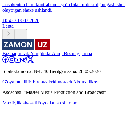
Toshkentda ham kontrabanda yo‘li bilan olib kirilgan gashishni
olayotgan shaxs ushlandi.
10:42 / 19.07.2026
Lenta
Biz haqimizda
Yangiliklar
Aloqa
Bizning jamoa
Shahodatnoma: №1346 Berilgan sana: 28.05.2020
G'oya muallifi: Firdavs Fridunovich Abduxalikov
Asoschisi: "Master Media Production and Broadcast"
Maxfiylik siyosati
Foydalanish shartlari