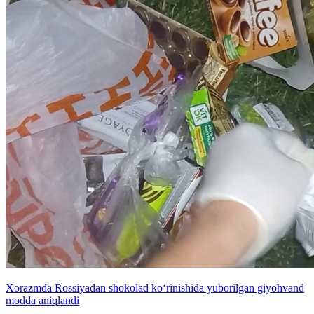
Xorazmda Rossiyadan shokolad ko‘rinishida yuborilgan giyohvand
modda aniqlandi