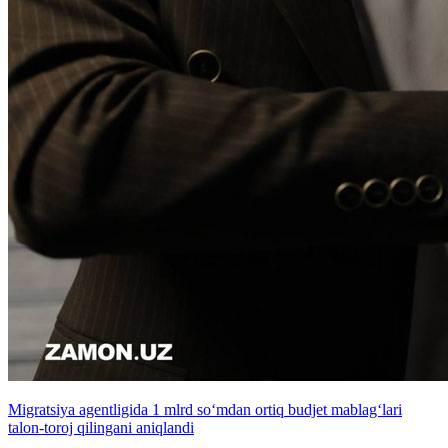
Migratsiya agentligida 1 mlrd so‘mdan ortiq budjet mablag‘lari
talon-toroj qilingani aniqlandi