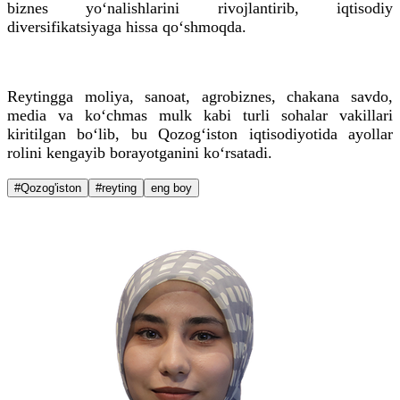
biznes yo‘nalishlarini rivojlantirib, iqtisodiy
diversifikatsiyaga hissa qo‘shmoqda.
Reytingga moliya, sanoat, agrobiznes, chakana savdo,
media va ko‘chmas mulk kabi turli sohalar vakillari
kiritilgan bo‘lib, bu Qozog‘iston iqtisodiyotida ayollar
rolini kengayib borayotganini ko‘rsatadi.
#Qozog'iston
#reyting
eng boy