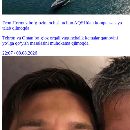
Eron Hormuz bo‘g‘ozini ochish uchun AQSHdan kompensatsiya
talab qilmoqda
Tehron va Oman bo‘g‘oz orqali vaqtinchalik kemalar qatnovini
yo‘lga qo‘yish masalasini muhokama qilmoqda.
22:07 / 08.08.2026