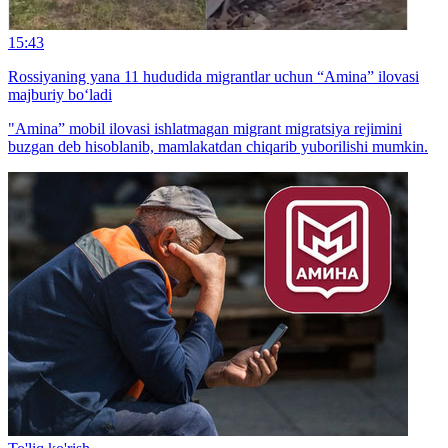
15:43
Rossiyaning yana 11 hududida migrantlar uchun “Amina” ilovasi
majburiy bo‘ladi
"Amina” mobil ilovasi ishlatmagan migrant migratsiya rejimini
buzgan deb hisoblanib, mamlakatdan chiqarib yuborilishi mumkin.