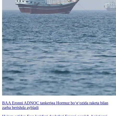
BAA Eronni ADNOC tankeriga Hormuz bo‘g‘ozida raketa bilan
zarba berishda aybladi