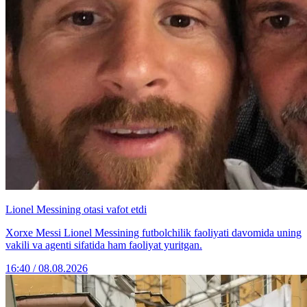
Lionel Messining otasi vafot etdi
Xorxe Messi Lionel Messining futbolchilik faoliyati davomida uning
vakili va agenti sifatida ham faoliyat yuritgan.
16:40 / 08.08.2026