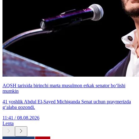
AQSH tarixida birinchi marta musulmon erkak senator bo‘lishi
mumkin
41 yoshlik Abdul El-Sayed Michiganda Senat uchun praymerizda
g‘alaba qozondi.
11:41 / 08.08.2026
Lenta