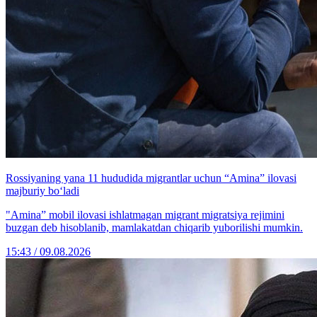
Rossiyaning yana 11 hududida migrantlar uchun “Amina” ilovasi
majburiy bo‘ladi
"Amina” mobil ilovasi ishlatmagan migrant migratsiya rejimini
buzgan deb hisoblanib, mamlakatdan chiqarib yuborilishi mumkin.
15:43 / 09.08.2026