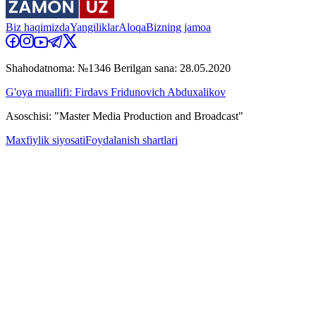
Biz haqimizda
Yangiliklar
Aloqa
Bizning jamoa
Shahodatnoma: №1346 Berilgan sana: 28.05.2020
G'oya muallifi: Firdavs Fridunovich Abduxalikov
Asoschisi: "Master Media Production and Broadcast"
Maxfiylik siyosati
Foydalanish shartlari