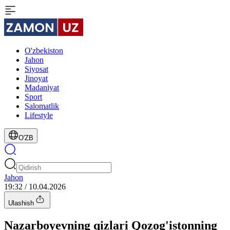
O'zbekiston
Jahon
Siyosat
Jinoyat
Madaniyat
Sport
Salomatlik
Lifestyle
O'ZB
Jahon
19:32 / 10.04.2026
Ulashish
Nazarboyevning qizlari Qozog'istonning