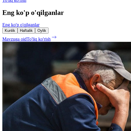
To'liq ko'rish
Eng ko'p o'qilganlar
Eng ko'p o'qilganlar
Kunlik
Haftalik
Oylik
Mavzuga oid
To'liq ko'rish