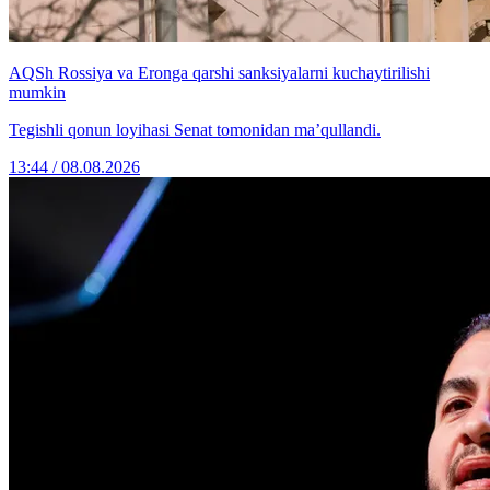
AQSh Rossiya va Eronga qarshi sanksiyalarni kuchaytirilishi
mumkin
Tegishli qonun loyihasi Senat tomonidan ma’qullandi.
13:44 / 08.08.2026