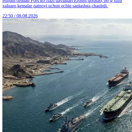
Hujum ortidan Fors ko‘rfazi davlatlari Eronni qoralab, bo‘g‘ozni
xalqaro kemalar qatnovi uchun ochiq saqlashga chaqirdi.
22:50 / 08.08.2026