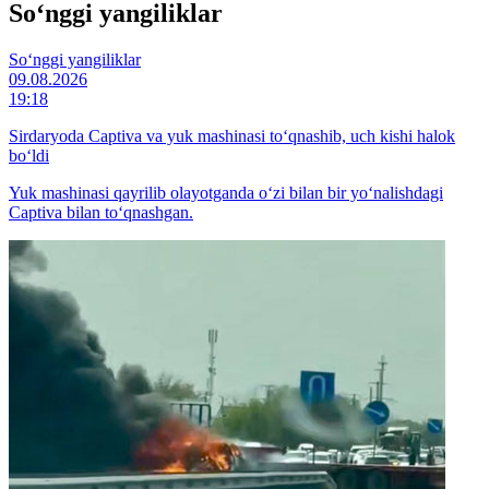
So‘nggi yangiliklar
So‘nggi yangiliklar
09.08.2026
19:18
Sirdaryoda Captiva va yuk mashinasi to‘qnashib, uch kishi halok
bo‘ldi
Yuk mashinasi qayrilib olayotganda o‘zi bilan bir yo‘nalishdagi
Captiva bilan to‘qnashgan.