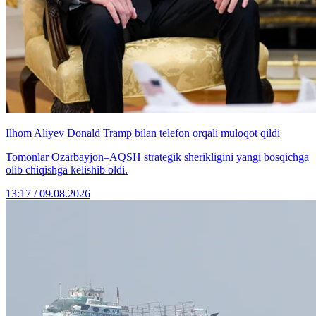
Ilhom Aliyev Donald Tramp bilan telefon orqali muloqot qildi
Tomonlar Ozarbayjon–AQSH strategik sherikligini yangi bosqichga
olib chiqishga kelishib oldi.
13:17 / 09.08.2026