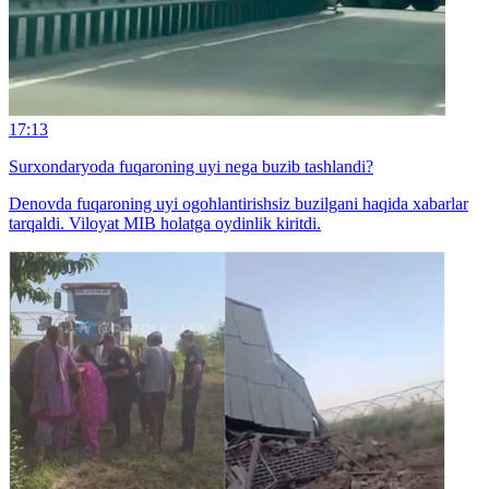
17:13
Surxondaryoda fuqaroning uyi nega buzib tashlandi?
Denovda fuqaroning uyi ogohlantirishsiz buzilgani haqida xabarlar
tarqaldi. Viloyat MIB holatga oydinlik kiritdi.