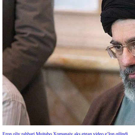
Eron oliy rahbari Mujtabo Xomanaiy aks etgan video e’lon qilindi