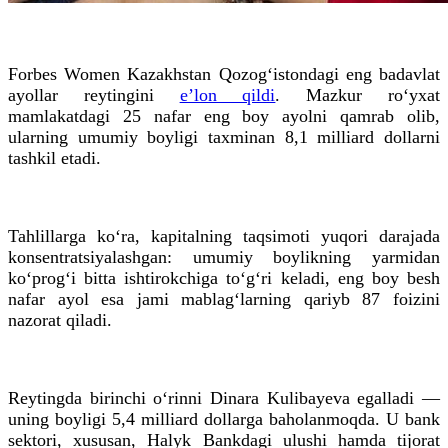
Forbes Women Kazakhstan Qozogʻistondagi eng badavlat
ayollar reytingini
e’lon qildi
. Mazkur ro‘yxat
mamlakatdagi 25 nafar eng boy ayolni qamrab olib,
ularning umumiy boyligi taxminan 8,1 milliard dollarni
tashkil etadi.
Tahlillarga ko‘ra, kapitalning taqsimoti yuqori darajada
konsentratsiyalashgan: umumiy boylikning yarmidan
ko‘prog‘i bitta ishtirokchiga to‘g‘ri keladi, eng boy besh
nafar ayol esa jami mablag‘larning qariyb 87 foizini
nazorat qiladi.
Reytingda birinchi o‘rinni Dinara Kulibayeva egalladi —
uning boyligi 5,4 milliard dollarga baholanmoqda. U bank
sektori, xususan, Halyk Bankdagi ulushi hamda tijorat