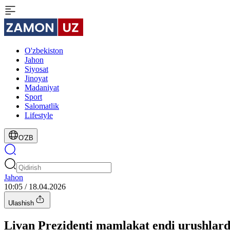
O'zbekiston
Jahon
Siyosat
Jinoyat
Madaniyat
Sport
Salomatlik
Lifestyle
O'ZB
Jahon
10:05 / 18.04.2026
Ulashish
Livan Prezidenti mamlakat endi urushlarda