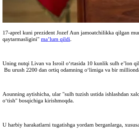
17-aprel kuni prezident Jozef Aun jamoatchilikka qilgan mu
qaytarmasligini"
ma’lum qildi
.
Uning nutqi Livan va Isroil o‘rtasida 10 kunlik sulh e’lon q
Bu urush 2200 dan ortiq odamning o‘limiga va bir millionda
Aounning aytishicha, ular "sulh tuzish ustida ishlashdan xal
o‘tish" bosqichiga kirishmoqda.
U harbiy harakatlarni tugatishga yordam berganlarga, xususa