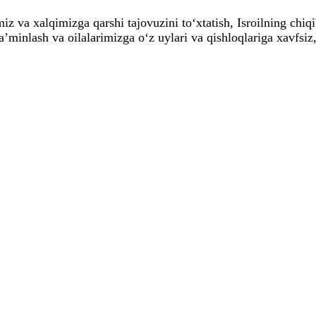
z va xalqimizga qarshi tajovuzini to‘xtatish, Isroilning chiqib
a’minlash va oilalarimizga o‘z uylari va qishloqlariga xavfsiz