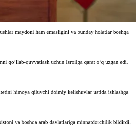
rushlar maydoni ham emasligini va bunday holatlar boshqa
nni qo‘llab-quvvatlash uchun Isroilga qarat o‘q uzgan edi.
itetini himoya qiluvchi doimiy kelishuvlar ustida ishlashga
toni va boshqa arab davlatlariga minnatdorchilik bildirdi.