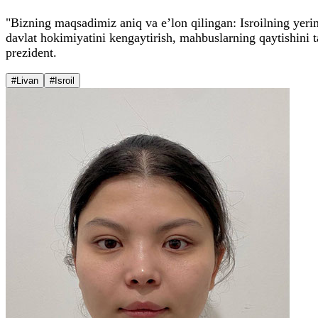
"Bizning maqsadimiz aniq va e’lon qilingan: Isroilning yerimi
davlat hokimiyatini kengaytirish, mahbuslarning qaytishini t
prezident.
#Livan
#Isroil