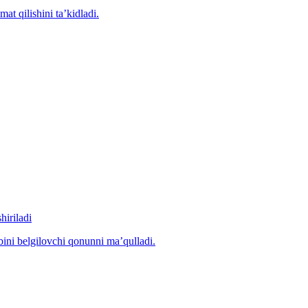
at qilishini ta’kidladi.
hiriladi
ibini belgilovchi qonunni ma’qulladi.