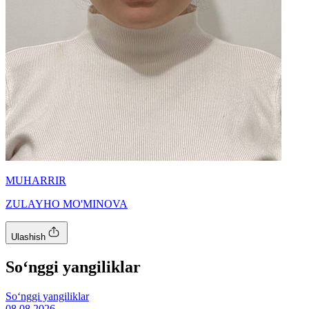
MUHARRIR
ZULAYHO MO'MINOVA
Ulashish
So‘nggi yangiliklar
So‘nggi yangiliklar
08.08.2026