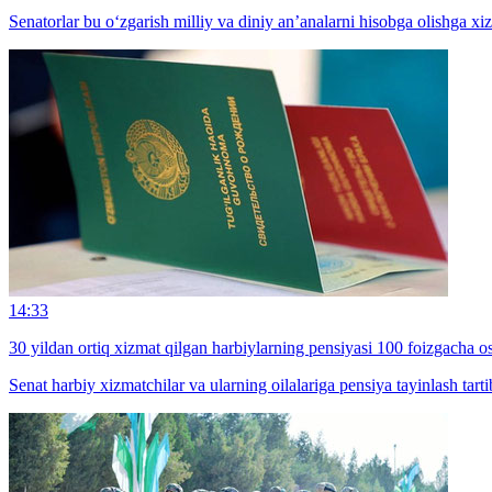
Senatorlar bu o‘zgarish milliy va diniy an’analarni hisobga olishga xizm
14:33
30 yildan ortiq xizmat qilgan harbiylarning pensiyasi 100 foizgacha os
Senat harbiy xizmatchilar va ularning oilalariga pensiya tayinlash tart