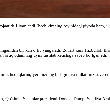
rojaatida Livan endi "hech kimning o‘yinidagi piyoda ham, u
ilinganidan bir kun o‘tib yangaradi. 2-mart kuni Hizbulloh Ero
n ortiq odamning uyini tashlab ketishiga sabab bo‘lgan edi.
qimiz huquqlarini, yerimizning birligini va millatimiz suveren
n, Qo‘shma Shtatalar prezidenti Donald Tramp, Saudiya Arabis