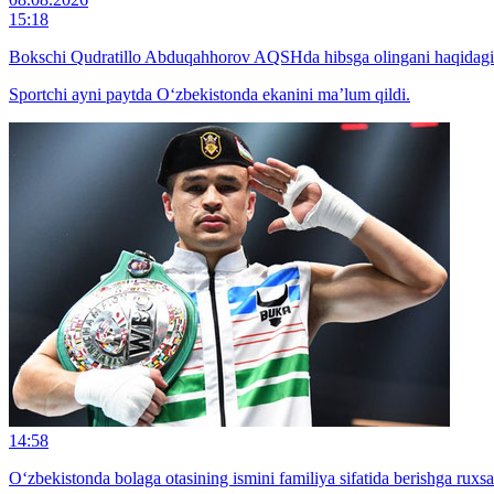
15:18
Bokschi Qudratillo Abduqahhorov AQSHda hibsga olingani haqidagi x
Sportchi ayni paytda O‘zbekistonda ekanini ma’lum qildi.
14:58
O‘zbekistonda bolaga otasining ismini familiya sifatida berishga ruxsat