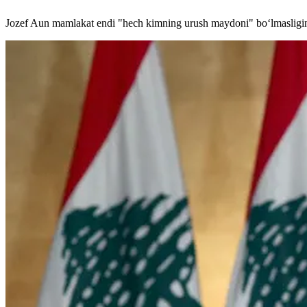
Jozef Aun mamlakat endi "hech kimning urush maydoni" bo‘lmasligini va 