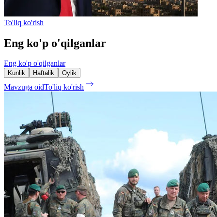
To'liq ko'rish
Eng ko'p o'qilganlar
Eng ko'p o'qilganlar
Kunlik
Haftalik
Oylik
Mavzuga oid
To'liq ko'rish