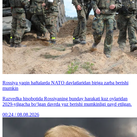
Rossiya yaqin haftalarda NATO davlatlaridan biriga zarba berishi
mumkin
Razvedka hisobotida Rossiyaning bunday harakati kuz oylaridan
2029-yilgacha bo‘lgan davrda yuz berishi mumkinligi qayd etilgan.
00:24 / 08.08.2026