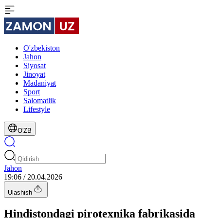
O'zbekiston
Jahon
Siyosat
Jinoyat
Madaniyat
Sport
Salomatlik
Lifestyle
O'ZB
Jahon
19:06 / 20.04.2026
Ulashish
Hindistondagi pirotexnika fabrikasida