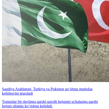
Saudiya Arabistoni, Turkiya va Pokiston qo‘shma mudofaa
kelishuvini imzoladi
Tomonlar bir davlatga qarshi qurolli hujumni uchalasiga qarshi
hujum sifatida ko‘rishga kelishdi.