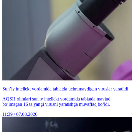
Sun’iy intellekt yordamida tabiatda uchramaydigan viruslar yaratildi
AQSH olimlari sun'iy intellekt yordamida tabiatda mavjud
bo‘lmagan 16 ta yangi virusni yaratishga muvaffaq bo‘ldi.
11:39 / 07.08.2026