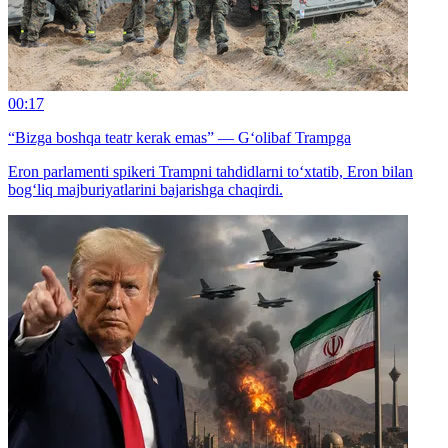
00:17
“Bizga boshqa teatr kerak emas” — G‘olibaf Trampga
Eron parlamenti spikeri Trampni tahdidlarni to‘xtatib, Eron bilan
bog‘liq majburiyatlarini bajarishga chaqirdi.