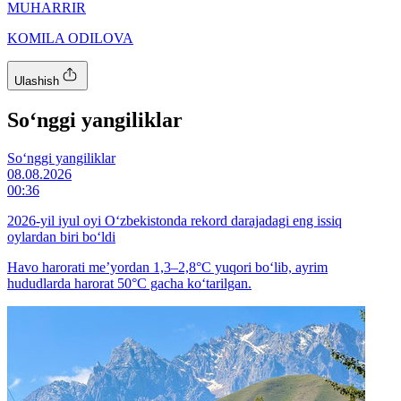
MUHARRIR
KOMILA ODILOVA
Ulashish
So‘nggi yangiliklar
So‘nggi yangiliklar
08.08.2026
00:36
2026-yil iyul oyi O‘zbekistonda rekord darajadagi eng issiq
oylardan biri bo‘ldi
Havo harorati me’yordan 1,3–2,8°C yuqori bo‘lib, ayrim
hududlarda harorat 50°C gacha ko‘tarilgan.