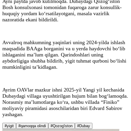
Ayni paytda javob kutilmoqda. Dubaydagi Qozog‘iston
Bosh konsulxonasi tomonidan fuqaroga zarur konsullik-
huquqiy yordam ko‘rsatilayotgani, masala vazirlik
nazoratida ekani bildirildi.
Avvalroq mahkumning yaqinlari uning 2024-yilda ishlash
maqsadida BAAga borganini va u yerda haydovchi bo‘lib
ishlaganini ma’lum qilgan. Qarindoshlari uning
aybdorligiga shubha bildirib, yigit tuhmat qurboni bo‘lishi
mumkinligini ta’kidlagan.
Ayrim OAVlar mazkur ishni 2025-yil Yangi yil kechasida
Dubaydagi villaga uyushtirilgan hujum bilan bog‘lamoqda.
Norasmiy ma’lumotlarga ko‘ra, ushbu villada “Finiko”
moliyaviy piramidasi asoschilaridan biri Edvard Sabirov
yashagan.
#yigit
#qamoqqa olindi
#Qozog'iston
#Dubay