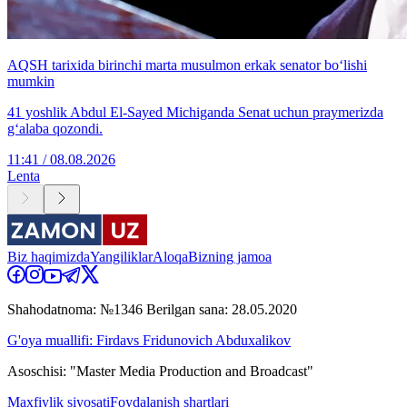
AQSH tarixida birinchi marta musulmon erkak senator bo‘lishi
mumkin
41 yoshlik Abdul El-Sayed Michiganda Senat uchun praymerizda
g‘alaba qozondi.
11:41 / 08.08.2026
Lenta
Biz haqimizda
Yangiliklar
Aloqa
Bizning jamoa
Shahodatnoma: №1346 Berilgan sana: 28.05.2020
G'oya muallifi: Firdavs Fridunovich Abduxalikov
Asoschisi: "Master Media Production and Broadcast"
Maxfiylik siyosati
Foydalanish shartlari