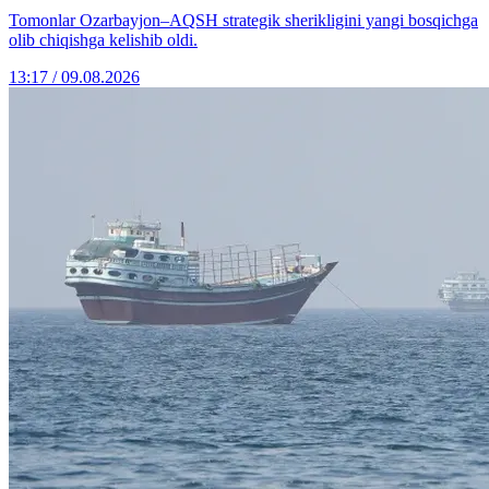
Tomonlar Ozarbayjon–AQSH strategik sherikligini yangi bosqichga
olib chiqishga kelishib oldi.
13:17 / 09.08.2026