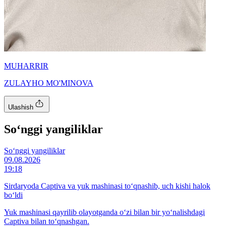
MUHARRIR
ZULAYHO MO'MINOVA
Ulashish
So‘nggi yangiliklar
So‘nggi yangiliklar
09.08.2026
19:18
Sirdaryoda Captiva va yuk mashinasi to‘qnashib, uch kishi halok
bo‘ldi
Yuk mashinasi qayrilib olayotganda o‘zi bilan bir yo‘nalishdagi
Captiva bilan to‘qnashgan.