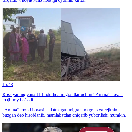
tarqaldi. Viloyat MIB holatga oydinlik kiritdi.
15:43
Rossiyaning yana 11 hududida migrantlar uchun “Amina” ilovasi
majburiy bo‘ladi
"Amina” mobil ilovasi ishlatmagan migrant migratsiya rejimini
buzgan deb hisoblanib, mamlakatdan chiqarib yuborilishi mumkin.