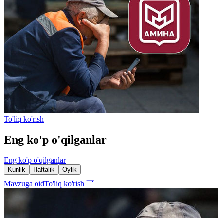
To'liq ko'rish
Eng ko'p o'qilganlar
Eng ko'p o'qilganlar
Kunlik
Haftalik
Oylik
Mavzuga oid
To'liq ko'rish