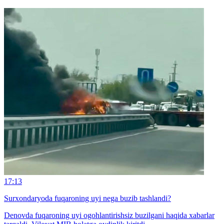
17:13
Surxondaryoda fuqaroning uyi nega buzib tashlandi?
Denovda fuqaroning uyi ogohlantirishsiz buzilgani haqida xabarlar