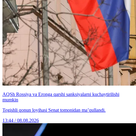
AQSh Rossiya va Eronga qarshi sanksiyalarni kuchaytirilishi
mumkin
Tegishli qonun loyihasi Senat tomonidan ma’qullandi.
13:44 / 08.08.2026