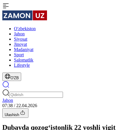
O'zbekiston
Jahon
Siyosat
Jinoyat
Madaniyat
Sport
Salomatlik
Lifestyle
O'ZB
Jahon
07:38 / 22.04.2026
Ulashish
Dubayda qozog‘istonlik 22 yoshli yigit