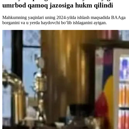
umrbod qamoq jazosiga hukm qilindi
Mahkumning yaqinlari uning 2024-yilda ishlash maqsadida BAAga
borganini va u yerda haydovchi bo‘lib ishlaganini aytgan.