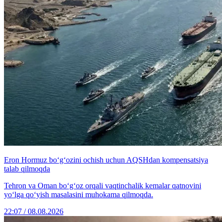
Eron Hormuz bo‘g‘ozini ochish uchun AQSHdan kompensatsiya
talab qilmoqda
Tehron va Oman bo‘g‘oz orqali vaqtinchalik kemalar qatnovini
yo‘lga qo‘yish masalasini muhokama qilmoqda.
22:07 / 08.08.2026