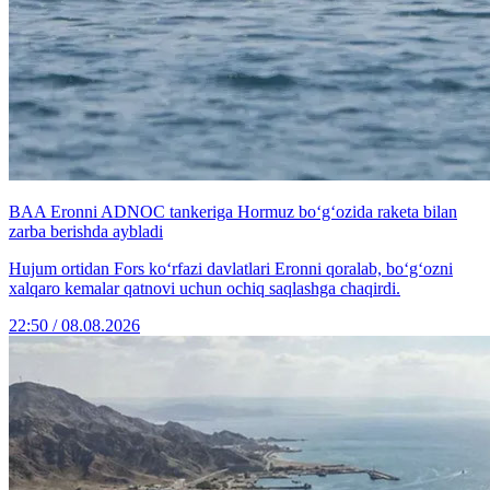
BAA Eronni ADNOC tankeriga Hormuz bo‘g‘ozida raketa bilan
zarba berishda aybladi
Hujum ortidan Fors ko‘rfazi davlatlari Eronni qoralab, bo‘g‘ozni
xalqaro kemalar qatnovi uchun ochiq saqlashga chaqirdi.
22:50 / 08.08.2026