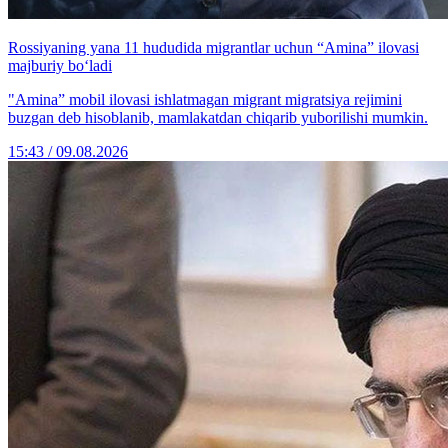
Rossiyaning yana 11 hududida migrantlar uchun “Amina” ilovasi
majburiy bo‘ladi
"Amina” mobil ilovasi ishlatmagan migrant migratsiya rejimini
buzgan deb hisoblanib, mamlakatdan chiqarib yuborilishi mumkin.
15:43 / 09.08.2026