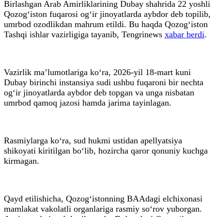
Birlashgan Arab Amirliklarining Dubay shahrida 22 yoshli
Qozog‘iston fuqarosi og‘ir jinoyatlarda aybdor deb topilib,
umrbod ozodlikdan mahrum etildi. Bu haqda Qozog‘iston
Tashqi ishlar vazirligiga tayanib, Tengrinews
xabar berdi
.
Vazirlik ma’lumotlariga ko‘ra, 2026-yil 18-mart kuni
Dubay birinchi instansiya sudi ushbu fuqaroni bir nechta
og‘ir jinoyatlarda aybdor deb topgan va unga nisbatan
umrbod qamoq jazosi hamda jarima tayinlagan.
Rasmiylarga ko‘ra, sud hukmi ustidan apellyatsiya
shikoyati kiritilgan bo‘lib, hozircha qaror qonuniy kuchga
kirmagan.
Qayd etilishicha, Qozog‘istonning BAAdagi elchixonasi
mamlakat vakolatli organlariga rasmiy so‘rov yuborgan.