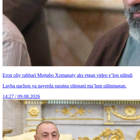
Eron oliy rahbari Mujtabo Xomanaiy aks etgan video e’lon qilindi
Lavha qachon va qayerda suratga olingani ma’lum qilinmagan.
14:27 / 09.08.2026