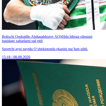
Bokschi Qudratillo Abduqahhorov AQSHda hibsga olingani
haqidagi xabarlarni rad etdi
Sportchi ayni paytda O‘zbekistonda ekanini ma’lum qildi.
15:18 / 08.08.2026