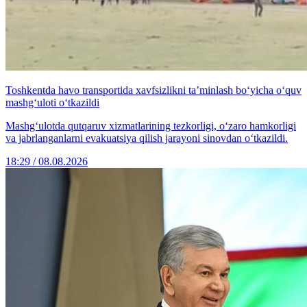
Toshkentda havo transportida xavfsizlikni ta’minlash bo‘yicha o‘quv
mashg‘uloti o‘tkazildi
Mashg‘ulotda qutqaruv xizmatlarining tezkorligi, o‘zaro hamkorligi
va jabrlanganlarni evakuatsiya qilish jarayoni sinovdan o‘tkazildi.
18:29 / 08.08.2026