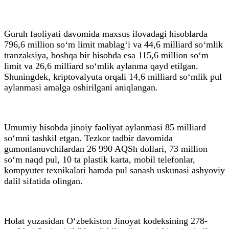
Guruh faoliyati davomida maxsus ilovadagi hisoblarda
796,6 million so‘m limit mablag‘i va 44,6 milliard so‘mlik
tranzaksiya, boshqa bir hisobda esa 115,6 million so‘m
limit va 26,6 milliard so‘mlik aylanma qayd etilgan.
Shuningdek, kriptovalyuta orqali 14,6 milliard so‘mlik pul
aylanmasi amalga oshirilgani aniqlangan.
Umumiy hisobda jinoiy faoliyat aylanmasi 85 milliard
so‘mni tashkil etgan. Tezkor tadbir davomida
gumonlanuvchilardan 26 990 AQSh dollari, 73 million
so‘m naqd pul, 10 ta plastik karta, mobil telefonlar,
kompyuter texnikalari hamda pul sanash uskunasi ashyoviy
dalil sifatida olingan.
Holat yuzasidan O‘zbekiston Jinoyat kodeksining 278-