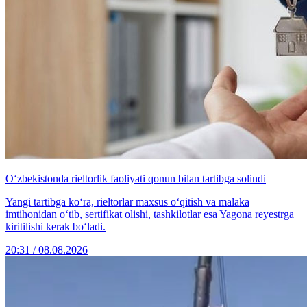
O‘zbekistonda rieltorlik faoliyati qonun bilan tartibga solindi
Yangi tartibga ko‘ra, rieltorlar maxsus o‘qitish va malaka
imtihonidan o‘tib, sertifikat olishi, tashkilotlar esa Yagona reyestrga
kiritilishi kerak bo‘ladi.
20:31 / 08.08.2026