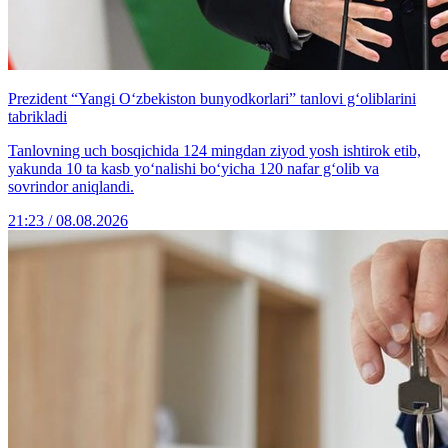
Prezident “Yangi O‘zbekiston bunyodkorlari” tanlovi g‘oliblarini
tabrikladi
Tanlovning uch bosqichida 124 mingdan ziyod yosh ishtirok etib,
yakunda 10 ta kasb yo‘nalishi bo‘yicha 120 nafar g‘olib va
sovrindor aniqlandi.
21:23 / 08.08.2026