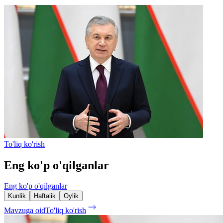
To'liq ko'rish
Eng ko'p o'qilganlar
Eng ko'p o'qilganlar
Kunlik
Haftalik
Oylik
Mavzuga oid
To'liq ko'rish