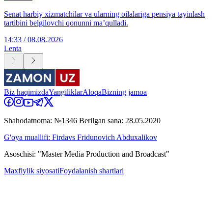
Senat harbiy xizmatchilar va ularning oilalariga pensiya tayinlash
tartibini belgilovchi qonunni ma’qulladi.
14:33 / 08.08.2026
Lenta
Biz haqimizda
Yangiliklar
Aloqa
Bizning jamoa
Shahodatnoma: №1346 Berilgan sana: 28.05.2020
G'oya muallifi: Firdavs Fridunovich Abduxalikov
Asoschisi: "Master Media Production and Broadcast"
Maxfiylik siyosati
Foydalanish shartlari