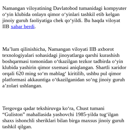
Namangan viloyatining Davlatobod tumanidagi kompyuter
o‘yin klubida onlayn qimor o‘yinlari tashkil etib kelgan
jinoiy guruh faoliyatiga chek qo‘yildi. Bu haqda viloyat
IIB
xabar berdi
.
Ma’lum qilinishicha, Namangan viloyati IIB axborot
texnologiyalari sohasidagi jinoyatlarga qarshi kurashish
boshqarmasi tomonidan o‘tkazilgan tezkor tadbirda o‘yin
klubida yashirin qimor sxemasi aniqlangan. Shartli xaridor
orqali 620 ming so‘m mablag‘ kiritilib, ushbu pul qimor
platformasi akkauntiga o‘tkazilganidan so‘ng jinoiy guruh
a’zolari ushlangan.
Tergovga qadar tekshiruvga ko‘ra, Chust tumani
“Guliston” mahallasida yashovchi 1985-yilda tug‘ilgan
shaxs ishonchli sheriklari bilan birga maxsus jinoiy guruh
tashkil qilgan.