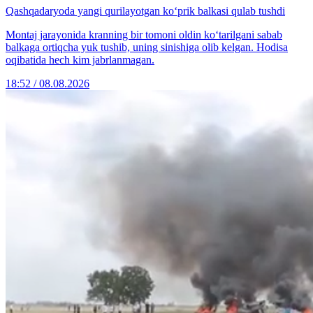
Qashqadaryoda yangi qurilayotgan ko‘prik balkasi qulab tushdi
Montaj jarayonida kranning bir tomoni oldin ko‘tarilgani sabab
balkaga ortiqcha yuk tushib, uning sinishiga olib kelgan. Hodisa
oqibatida hech kim jabrlanmagan.
18:52 / 08.08.2026