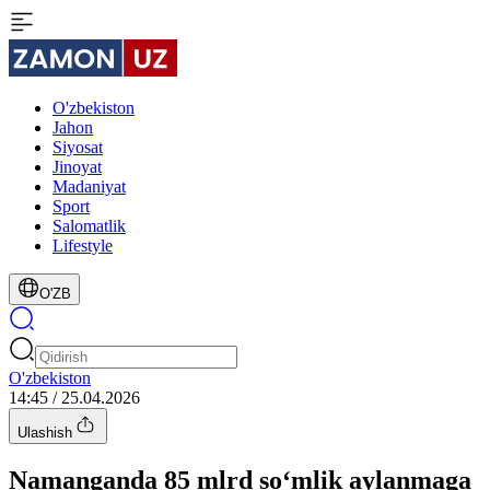
O'zbekiston
Jahon
Siyosat
Jinoyat
Madaniyat
Sport
Salomatlik
Lifestyle
O'ZB
O'zbekiston
14:45 / 25.04.2026
Ulashish
Namanganda 85 mlrd so‘mlik aylanmaga