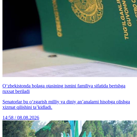
O‘zbekistonda bolaga otasining ismini familiya sifatida berishga
ruxsat beriladi
Senatorlar bu o‘zgarish milliy va diniy an’analarni hisobga olishga
xizmat qilishini ta’kidladi.
14:58 / 08.08.2026