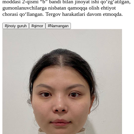
moddasi 2-qismi “b” bandi bilan jinoyat ishi qo‘zg‘atilgan,
gumonlanuvchilarga nisbatan qamoqqa olish ehtiyot
chorasi qo‘llangan. Tergov harakatlari davom etmoqda.
#jinoiy guruh
#qimor
#Namangan