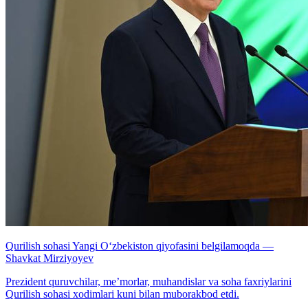
Qurilish sohasi Yangi O‘zbekiston qiyofasini belgilamoqda —
Shavkat Mirziyoyev
Prezident quruvchilar, me’morlar, muhandislar va soha faxriylarini
Qurilish sohasi xodimlari kuni bilan muborakbod etdi.