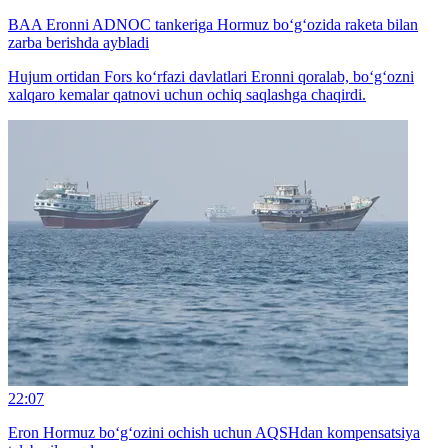
BAA Eronni ADNOC tankeriga Hormuz bo‘g‘ozida raketa bilan
zarba berishda aybladi
Hujum ortidan Fors ko‘rfazi davlatlari Eronni qoralab, bo‘g‘ozni
xalqaro kemalar qatnovi uchun ochiq saqlashga chaqirdi.
22:07
Eron Hormuz bo‘g‘ozini ochish uchun AQSHdan kompensatsiya