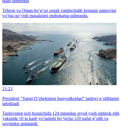
talab qilmoqda
Tehron va Oman bo‘g‘oz orqali vaqtinchalik kemalar qatnovini
yo‘lga qo‘yish masalasini muhokama qilmoqda.
21:23
Prezident “Yangi O‘zbekiston bunyodkorlari” tanlovi g‘oliblarini
tabrikladi
Tanlovning uch bosqichida 124 mingdan ziyod yosh ishtirok etib,
yakunda 10 ta kasb yo‘nalishi bo‘yicha 120 nafar g‘olib va
sovrindor aniqlandi.