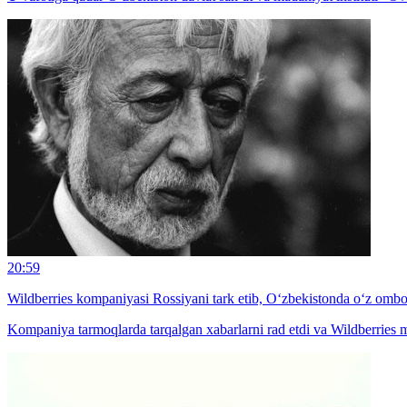
20:59
Wildberries kompaniyasi Rossiyani tark etib, O‘zbekistonda o‘z ombo
Kompaniya tarmoqlarda tarqalgan xabarlarni rad etdi va Wildberries 