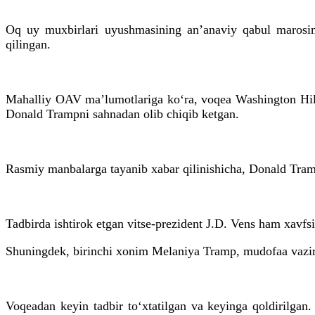
Oq uy muxbirlari uyushmasining an’anaviy qabul marosimi
qilingan.
Mahalliy OAV ma’lumotlariga ko‘ra, voqea Washington Hilt
Donald Trampni sahnadan olib chiqib ketgan.
Rasmiy manbalarga tayanib xabar qilinishicha, Donald Tramp
Tadbirda ishtirok etgan vitse-prezident J.D. Vens ham xavfs
Shuningdek, birinchi xonim Melaniya Tramp, mudofaa vaziri
Voqeadan keyin tadbir to‘xtatilgan va keyinga qoldirilga