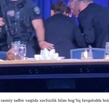
rasmiy tadbir vaqtida xavfsizlik bilan bog‘liq favqulodda h