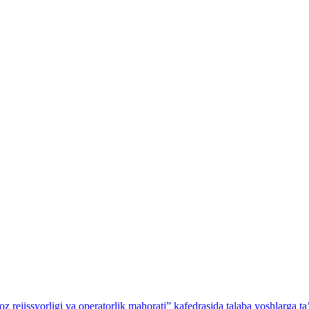
z rejissyorligi va operatorlik mahorati” kafedrasida talaba yoshlarga ta