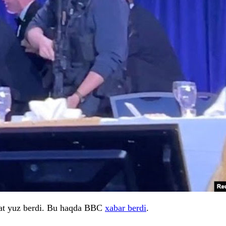
olat yuz berdi. Bu haqda BBC
xabar berdi
.