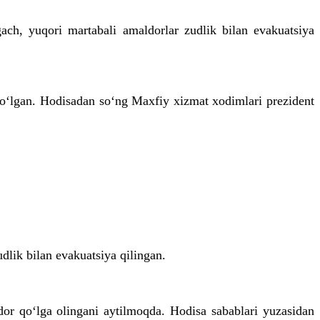
ch, yuqori martabali amaldorlar zudlik bilan evakuatsiya
o‘lgan. Hodisadan so‘ng Maxfiy xizmat xodimlari prezident
lik bilan evakuatsiya qilingan.
or qo‘lga olingani aytilmoqda. Hodisa sabablari yuzasidan