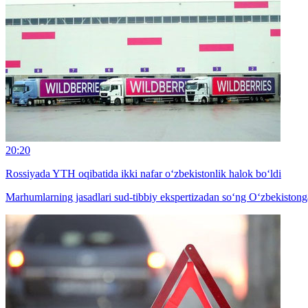
20:20
Rossiyada YTH oqibatida ikki nafar o‘zbekistonlik halok bo‘ldi
Marhumlarning jasadlari sud-tibbiy ekspertizadan so‘ng O‘zbekistonga