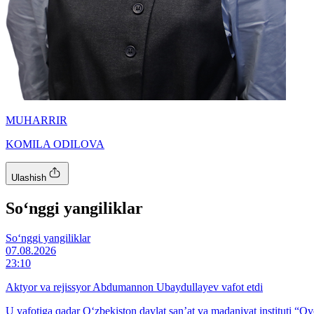
MUHARRIR
KOMILA ODILOVA
Ulashish
So‘nggi yangiliklar
So‘nggi yangiliklar
07.08.2026
23:10
Aktyor va rejissyor Abdumannon Ubaydullayev vafot etdi
U vafotiga qadar O‘zbekiston davlat san’at va madaniyat instituti “Ovo