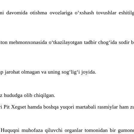
 davomida otishma ovozlariga o‘xshash tovushlar eshitilga
on mehmonxonasida o‘tkazilayotgan tadbir chog‘ida sodir b
 jarohat olmagan va uning sog‘lig‘i joyida.
iz hududga olib chiqilgan.
 Pit Xegset hamda boshqa yuqori martabali rasmiylar ham zud
n. Huquqni muhofaza qiluvchi organlar tomonidan bir gumond