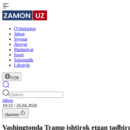
O'zbekiston
Jahon
Siyosat
Jinoyat
Madaniyat
Sport
Salomatlik
Lifestyle
O'ZB
Jahon
10:33 / 26.04.2026
Ulashish
Vashingtonda Tramp ishtirok etgan tadbir