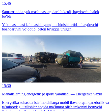
15:46
Samarqandda yuk mashinasi ag‘darilib ketdi, haydovchi halok
bo‘ldi
Yuk mashinasi kabinasida yong‘in chiqishi ortidan haydovchi
boshqaruvni yo‘qotib, beton to‘siqqa urilgan.
15:30
Mahallalarning energetik pasporti yaratiladi — Energetika vaziri
Energetika sohasida iste’molchilarga mobil ilova orqali qarzdorlik va
ta’minotdagi uzilishlar haqida ma’lumot olish imkonini beruvchi