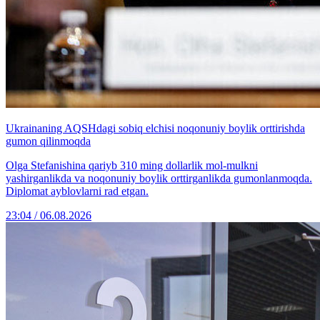
Ukrainaning AQSHdagi sobiq elchisi noqonuniy boylik orttirishda
gumon qilinmoqda
Olga Stefanishina qariyb 310 ming dollarlik mol-mulkni
yashirganlikda va noqonuniy boylik orttirganlikda gumonlanmoqda.
Diplomat ayblovlarni rad etgan.
23:04 / 06.08.2026