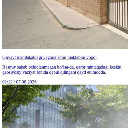
Quvayt mamlakatdagi yagona Eron maktabini yopdi
Rasmiy sabab ochiqlanmagan bo‘lsa-da, qaror mintaqadagi keskin
geosiyosiy vaziyat fonida qabul qilingani qayd etilmoqda.
01:12 / 07.08.2026