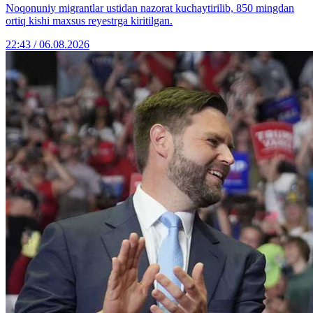
Noqonuniy migrantlar ustidan nazorat kuchaytirilib, 850 mingdan
ortiq kishi maxsus reyestrga kiritilgan.
22:43 / 06.08.2026