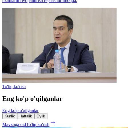
tizimlarni rivojlantirish rejalashtirilmoqda.
To'liq ko'rish
Eng ko'p o'qilganlar
Eng ko'p o'qilganlar
Kunlik
Haftalik
Oylik
Mavzuga oid
To'liq ko'rish