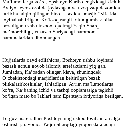
Ma’lumotlarga ko‘ra, Epshteyn Karib dengizidagi kichik
Avliyo Jeyms orolida joylashgan va uzoq vaqt davomida
turlicha talqin qilingan bino — aslida “masjid” sifatida
loyihalashtirilgan. Ko‘k-oq rangli, oltin gumbaz bilan
bezatilgan ushbu inshoot qadimgi Yaqin Sharq
me’morchiligi, xususan Suriyadagi hammom
namunalaridan ilhomlangan.
Hujjatlarda qayd etilishicha, Epshteyn ushbu loyihani
bezash uchun noyob islomiy artefaktlarni yig‘gan.
Jumladan, Ka’badan olingan kisva, shuningdek
O‘zbekistondagi masjidlardan keltirilgan bezak
plitkalari(koshinlar) ishlatilgan. Ayrim ma’lumotlarga
ko‘ra, Ka’baning ichki va tashqi qoplamasiga tegishli
bo‘lgan mato bo‘laklari ham Epshteyn ixtiyoriga berilgan.
Tergov materiallari Epshteynning ushbu loyihani amalga
oshirish jarayonida Yaqin Sharqdagi yuqori darajadagi