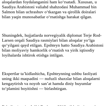
aloqalardan foydalanganini ham ko‘rsatadi. Xususan, u
Saudiya Arabistoni valiahd shahzodasi Muhammad bin
Salmon bilan uchrashuv o‘tkazgan va qirollik doiralari
bilan yaqin munosabatlar o‘rnatishga harakat qilgan.
Shuningdek, hujjatlarda norvegiyalik diplomat Terje Rod-
Larsen orqali Saudiya rasmiylari bilan aloqalar yo‘lga
qo‘yilgani qayd etilgan. Epshteyn hatto Saudiya Arabistoni
bilan moliyaviy hamkorlik o‘rnatish va yirik iqtisodiy
loyihalarda ishtirok etishga intilgan.
Ekspertlar ta’kidlashicha, Epshteynning ushbu faoliyati
uning ikki maqsadini — nufuzli shaxslar bilan aloqalarni
kengaytirish va noyob san’at hamda diniy buyumlar
to‘plamini boyitishni — birlashtirgan.