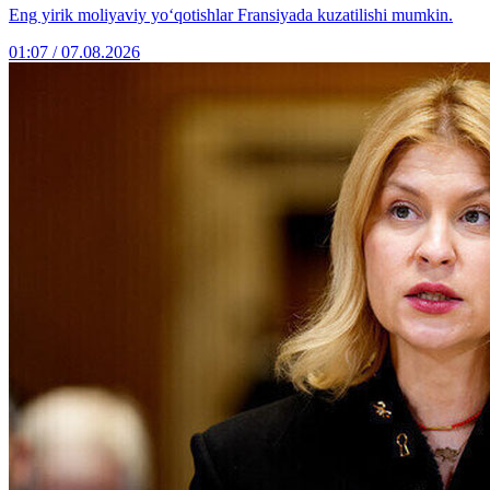
Eng yirik moliyaviy yo‘qotishlar Fransiyada kuzatilishi mumkin.
01:07 / 07.08.2026