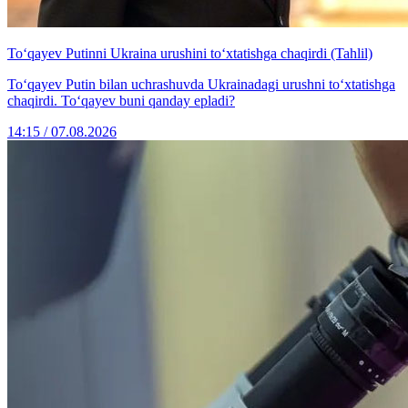
To‘qayev Putinni Ukraina urushini to‘xtatishga chaqirdi (Tahlil)
To‘qayev Putin bilan uchrashuvda Ukrainadagi urushni to‘xtatishga
chaqirdi. To‘qayev buni qanday epladi?
14:15 / 07.08.2026