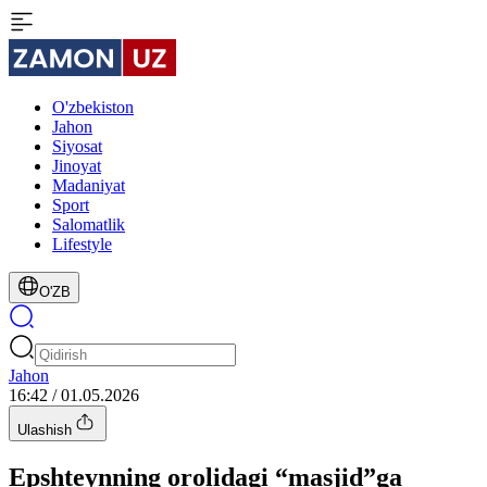
O'zbekiston
Jahon
Siyosat
Jinoyat
Madaniyat
Sport
Salomatlik
Lifestyle
O'ZB
Jahon
16:42 / 01.05.2026
Ulashish
Epshteynning orolidagi “masjid”ga