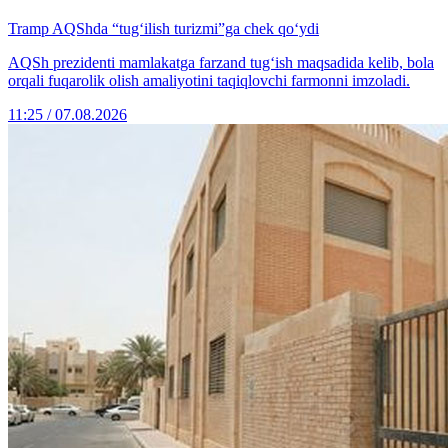
Tramp AQShda “tug‘ilish turizmi”ga chek qo‘ydi
AQSh prezidenti mamlakatga farzand tug‘ish maqsadida kelib, bola
orqali fuqarolik olish amaliyotini taqiqlovchi farmonni imzoladi.
11:25 / 07.08.2026