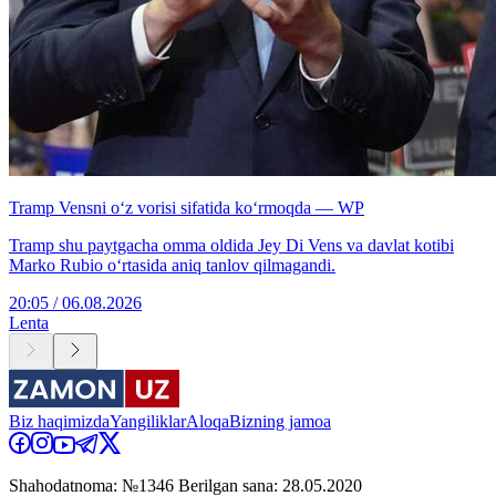
Tramp Vensni o‘z vorisi sifatida ko‘rmoqda — WP
Tramp shu paytgacha omma oldida Jey Di Vens va davlat kotibi
Marko Rubio o‘rtasida aniq tanlov qilmagandi.
20:05 / 06.08.2026
Lenta
Biz haqimizda
Yangiliklar
Aloqa
Bizning jamoa
Shahodatnoma: №1346 Berilgan sana: 28.05.2020