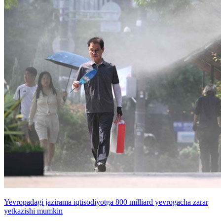
Yevropadagi jazirama iqtisodiyotga 800 milliard yevrogacha zarar
yetkazishi mumkin