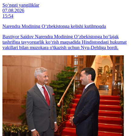
So‘nggi yangiliklar
07.08.2026
15:54
Narendra Modining O‘zbekistonga kelishi kutilmoqda
Baxtiyor Saidov Narendra Modining O‘zbekistonga bo‘lajak
tashrifiga tayyorgarlik ko‘rish maqsadida Hindistondagi hukumat
vakillari bilan muzokara o'tkazish uchun Nyu-Dehliga bordi.