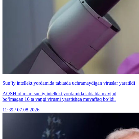
Sun’iy intellekt yordamida tabiatda uchramaydigan viruslar yaratildi
AQSH olimlari sun'iy intellekt yordamida tabiatda mavjud
bo‘lmagan 16 ta yangi virusni yaratishga muvaffaq bo‘ldi.
11:39 / 07.08.2026