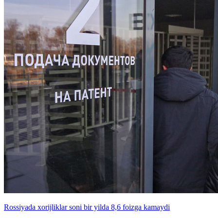
Rossiyada xorijliklar soni bir yilda 8,6 foizga kamaydi