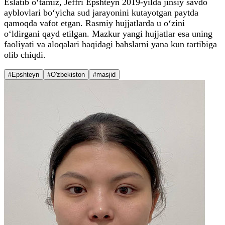
Eslatib o‘tamiz, Jeffri Epshteyn 2019-yilda jinsiy savdo
ayblovlari bo‘yicha sud jarayonini kutayotgan paytda
qamoqda vafot etgan. Rasmiy hujjatlarda u o‘zini
o‘ldirgani qayd etilgan. Mazkur yangi hujjatlar esa uning
faoliyati va aloqalari haqidagi bahslarni yana kun tartibiga
olib chiqdi.
#Epshteyn
#O'zbekiston
#masjid