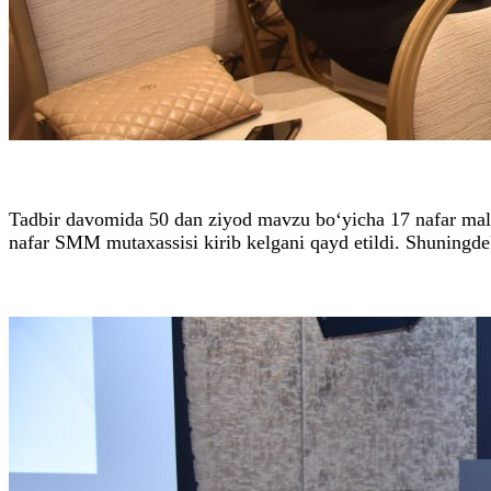
Tadbir davomida 50 dan ziyod mavzu bo‘yicha 17 nafar malak
nafar SMM mutaxassisi kirib kelgani qayd etildi. Shuningdek