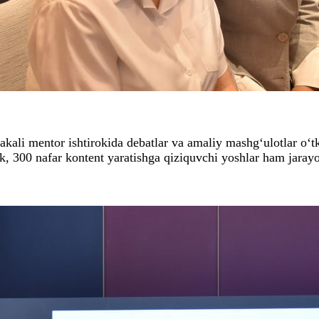
ali mentor ishtirokida debatlar va amaliy mashg‘ulotlar o‘tk
, 300 nafar kontent yaratishga qiziquvchi yoshlar ham jarayon