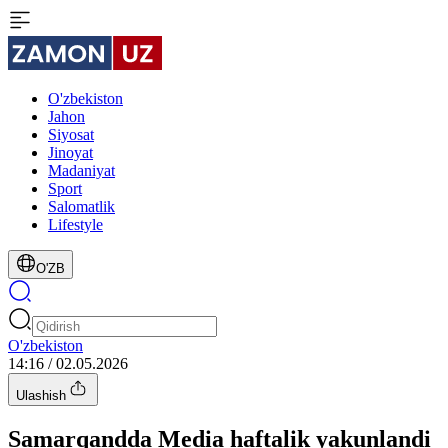
O'zbekiston
Jahon
Siyosat
Jinoyat
Madaniyat
Sport
Salomatlik
Lifestyle
O'ZB
O'zbekiston
14:16 / 02.05.2026
Ulashish
Samarqandda Media haftalik yakunlandi