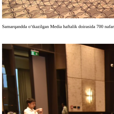
Samarqandda o‘tkazilgan Media haftalik doirasida 700 nafar