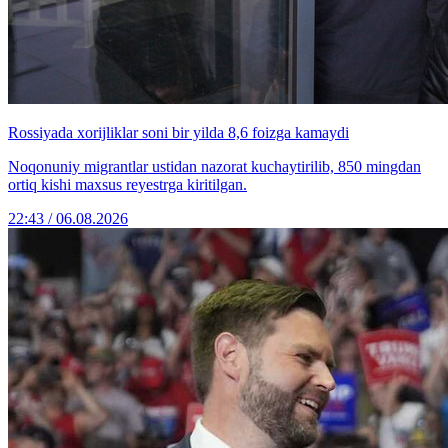
Rossiyada xorijliklar soni bir yilda 8,6 foizga kamaydi
Noqonuniy migrantlar ustidan nazorat kuchaytirilib, 850 mingdan
ortiq kishi maxsus reyestrga kiritilgan.
22:43 / 06.08.2026