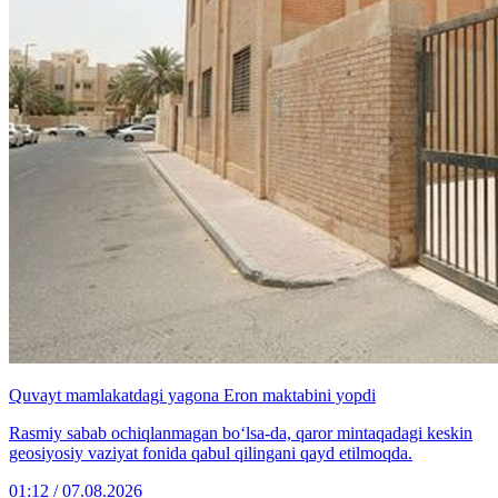
Quvayt mamlakatdagi yagona Eron maktabini yopdi
Rasmiy sabab ochiqlanmagan bo‘lsa-da, qaror mintaqadagi keskin
geosiyosiy vaziyat fonida qabul qilingani qayd etilmoqda.
01:12 / 07.08.2026