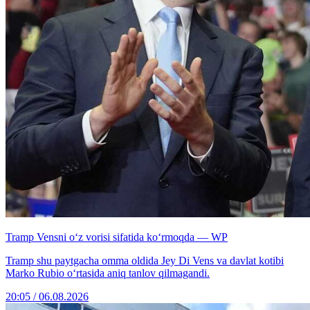
Tramp Vensni o‘z vorisi sifatida ko‘rmoqda — WP
Tramp shu paytgacha omma oldida Jey Di Vens va davlat kotibi
Marko Rubio o‘rtasida aniq tanlov qilmagandi.
20:05 / 06.08.2026