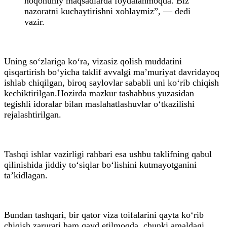
noqonuniy maqsadlarda foydalanmoqda. Biz
nazoratni kuchaytirishni xohlaymiz”, — dedi
vazir.
Uning so‘zlariga ko‘ra, vizasiz qolish muddatini
qisqartirish bo‘yicha taklif avvalgi ma’muriyat davridayoq
ishlab chiqilgan, biroq saylovlar sababli uni ko‘rib chiqish
kechiktirilgan.Hozirda mazkur tashabbus yuzasidan
tegishli idoralar bilan maslahatlashuvlar o‘tkazilishi
rejalashtirilgan.
Tashqi ishlar vazirligi rahbari esa ushbu taklifning qabul
qilinishida jiddiy to‘siqlar bo‘lishini kutmayotganini
ta’kidlagan.
Bundan tashqari, bir qator viza toifalarini qayta ko‘rib
chiqish zarurati ham qayd etilmoqda, chunki amaldagi