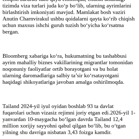
tizimda viza turlari juda ko‘p bo‘lib, ularning ayrimlarini
birlashtirish imkoniyati mavjud. Mamlakat bosh vaziri
Anutin Charnvirakul ushbu qoidalarni qayta ko‘rib chiqish
uchun maxsus ishchi guruh tuzish bo‘yicha ko‘rsatma
bergan.
Bloomberg xabariga ko‘ra, hukumatning bu tashabbusi
ayrim mahalliy biznes vakillarining migrantlar tomonidan
noqonuniy faoliyatlar ortib borayotgani va bu holat
ularning daromadlariga salbiy ta’sir ko‘rsatayotgani
haqidagi shikoyatlariga javoban amalga oshirilmoqda.
Tailand 2024-yil iyul oyidan boshlab 93 ta davlat
fuqarolari uchun vizasiz rejimni joriy etgan edi.2026-yil 1-
yanvardan 10-maygacha bo‘lgan davrda Tailand 12,4
million xorijiy sayyohni qabul qilgan bo‘lib, bu o‘tgan
yilning shu davriga nisbatan 3,43 foizga kamdir.