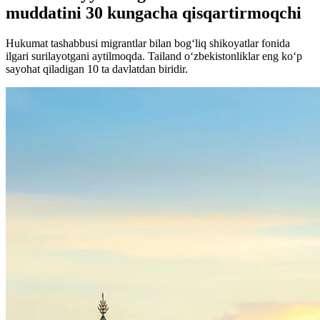
muddatini 30 kungacha qisqartirmoqchi
Hukumat tashabbusi migrantlar bilan bog‘liq shikoyatlar fonida
ilgari surilayotgani aytilmoqda. Tailand o‘zbekistonliklar eng ko‘p
sayohat qiladigan 10 ta davlatdan biridir.