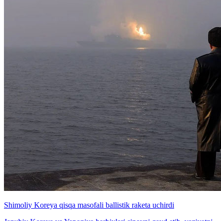
Shimoliy Koreya qisqa masofali ballistik raketa uchirdi