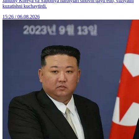
Janubiy Koreya va Yaponiya harbiylari sinovni qayd etib, vaziyatni
kuzatishni kuchaytirdi.
15:26 / 06.08.2026