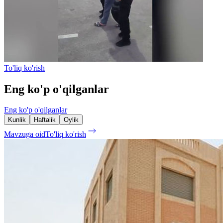
To'liq ko'rish
Eng ko'p o'qilganlar
Eng ko'p o'qilganlar
Kunlik
Haftalik
Oylik
Mavzuga oid
To'liq ko'rish