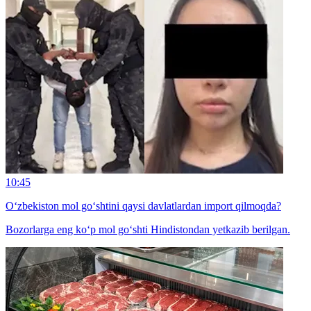
10:45
O‘zbekiston mol go‘shtini qaysi davlatlardan import qilmoqda?
Bozorlarga eng ko‘p mol go‘shti Hindistondan yetkazib berilgan.