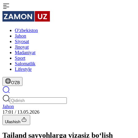
O'zbekiston
Jahon
Siyosat
Jinoyat
Madaniyat
Sport
Salomatlik
Lifestyle
O'ZB
Jahon
17:01 / 13.05.2026
Ulashish
Tailand sayyohlarga vizasiz bo‘lish