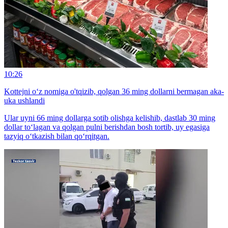
10:26
Kottejni o‘z nomiga o'tqizib, qolgan 36 ming dollarni bermagan aka-
uka ushlandi
Ular uyni 66 ming dollarga sotib olishga kelishib, dastlab 30 ming
dollar to‘lagan va qolgan pulni berishdan bosh tortib, uy egasiga
tazyiq o‘tkazish bilan qo‘rqitgan.