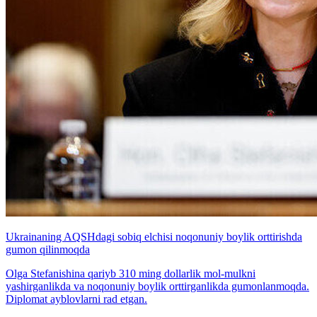
Ukrainaning AQSHdagi sobiq elchisi noqonuniy boylik orttirishda
gumon qilinmoqda
Olga Stefanishina qariyb 310 ming dollarlik mol-mulkni
yashirganlikda va noqonuniy boylik orttirganlikda gumonlanmoqda.
Diplomat ayblovlarni rad etgan.