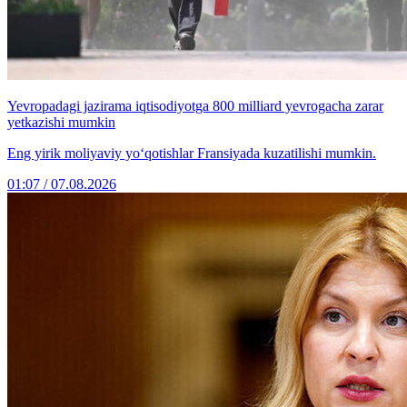
Yevropadagi jazirama iqtisodiyotga 800 milliard yevrogacha zarar
yetkazishi mumkin
Eng yirik moliyaviy yo‘qotishlar Fransiyada kuzatilishi mumkin.
01:07 / 07.08.2026