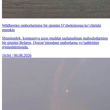
Wildberries omborlarining bir qismini O‘zbekistonga ko‘chirishi
mumkin
Shuningdek, kompaniya uzoq muddat saqlanadigan mahsulotlarning
bir qismini Belarus, Qozog‘istondagi omborlarga yo‘naltirishni
rejalashtirmoqda.
16:04 / 06.08.2026