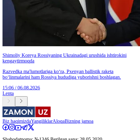
Shimoliy Koreya Rossiyaning Ukrainadagi urushida ishtirokini
kengaytirmoqda
Razvedka ma'lumotlariga ko‘ra, Pxenyan ballistik raketa
bo‘linmalarini ham Rossiya hududiga yuborishni boshlagan.
15:06 / 06.08.2026
Lenta
Biz haqimizda
Yangiliklar
Aloqa
Bizning jamoa
Shahodatnoma: №1346 Berilgan sana: 28.05.2020