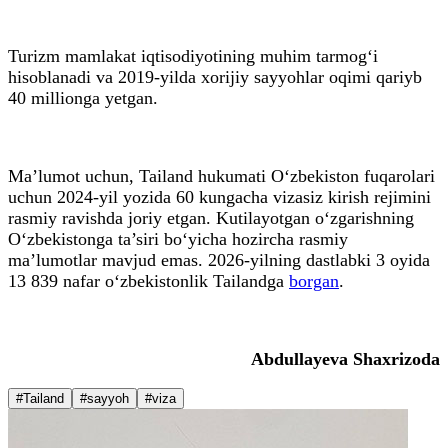
Turizm mamlakat iqtisodiyotining muhim tarmog‘i
hisoblanadi va 2019-yilda xorijiy sayyohlar oqimi qariyb
40 millionga yetgan.
Ma’lumot uchun, Tailand hukumati O‘zbekiston fuqarolari
uchun 2024-yil yozida 60 kungacha vizasiz kirish rejimini
rasmiy ravishda joriy etgan. Kutilayotgan o‘zgarishning
O‘zbekistonga ta’siri bo‘yicha hozircha rasmiy
ma’lumotlar mavjud emas. 2026-yilning dastlabki 3 oyida
13 839 nafar o‘zbekistonlik Tailandga
borgan
.
Abdullayeva Shaxrizoda
#Tailand
#sayyoh
#viza