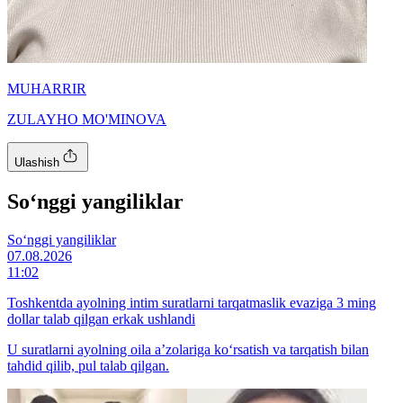
MUHARRIR
ZULAYHO MO'MINOVA
Ulashish
So‘nggi yangiliklar
So‘nggi yangiliklar
07.08.2026
11:02
Toshkentda ayolning intim suratlarni tarqatmaslik evaziga 3 ming
dollar talab qilgan erkak ushlandi
U suratlarni ayolning oila a’zolariga ko‘rsatish va tarqatish bilan
tahdid qilib, pul talab qilgan.