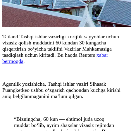
Tailand Tashqi ishlar vazirligi xorijlik sayyohlar uchun
vizasiz qolish muddatini 60 kundan 30 kungacha
qisqartirish bo‘yicha taklifni Vazirlar Mahkamasiga
tasdiqlash uchun kiritadi. Bu haqda Reuters
xabar
bermoqda
.
Agentlik yozishicha, Tashqi ishlar vaziri Sihasak
Puangketkeo ushbu o‘zgarish qachondan kuchga kirishi
aniq belgilanmaganini ma’lum qilgan.
“Bizningcha, 60 kun — ehtimol juda uzoq
muddat bo‘lib, ayrim shaxslar vizasiz rejimdan