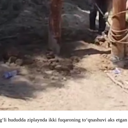
g‘li hududda ziplaynda ikki fuqaroning to‘qnashuvi aks etgan