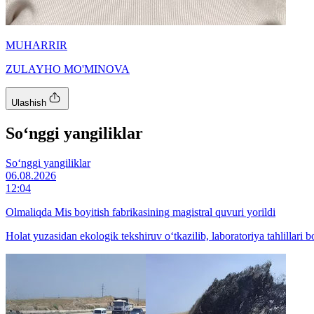
MUHARRIR
ZULAYHO MO'MINOVA
Ulashish
So‘nggi yangiliklar
So‘nggi yangiliklar
06.08.2026
12:04
Olmaliqda Mis boyitish fabrikasining magistral quvuri yorildi
Holat yuzasidan ekologik tekshiruv o‘tkazilib, laboratoriya tahlillari 