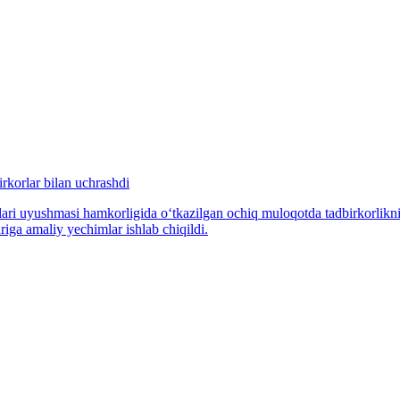
irkorlar bilan uchrashdi
i uyushmasi hamkorligida o‘tkazilgan ochiq muloqotda tadbirkorlikni mol
riga amaliy yechimlar ishlab chiqildi.