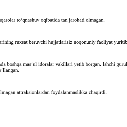
uqarolar to‘qnashuv oqibatida tan jarohati olmagan.
rining ruxsat beruvchi hujjatlarisiz noqonuniy faoliyat yuriti
a boshqa mas’ul idoralar vakillari yetib borgan. Ishchi guruh
o‘llangan.
olmagan attraksionlardan foydalanmaslikka chaqirdi.