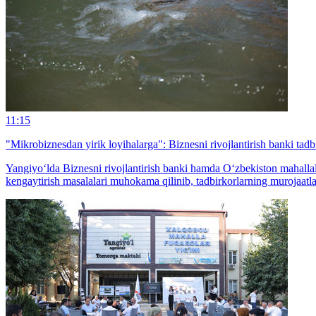
11:15
"Mikrobiznesdan yirik loyihalarga": Biznesni rivojlantirish banki tadb
Yangiyo‘lda Biznesni rivojlantirish banki hamda O‘zbekiston mahallalar
kengaytirish masalalari muhokama qilinib, tadbirkorlarning murojaatla