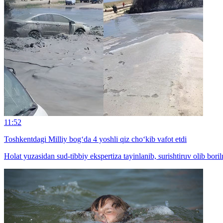
11:52
Toshkentdagi Milliy bog‘da 4 yoshli qiz cho‘kib vafot etdi
Holat yuzasidan sud-tibbiy ekspertiza tayinlanib, surishtiruv olib bor