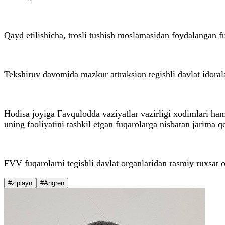
Qayd etilishicha, trosli tushish moslamasidan foydalangan f
Tekshiruv davomida mazkur attraksion tegishli davlat idorala
Hodisa joyiga Favqulodda vaziyatlar vazirligi xodimlari hamd
uning faoliyatini tashkil etgan fuqarolarga nisbatan jarima q
FVV fuqarolarni tegishli davlat organlaridan rasmiy ruxsat 
#ziplayn
#Angren