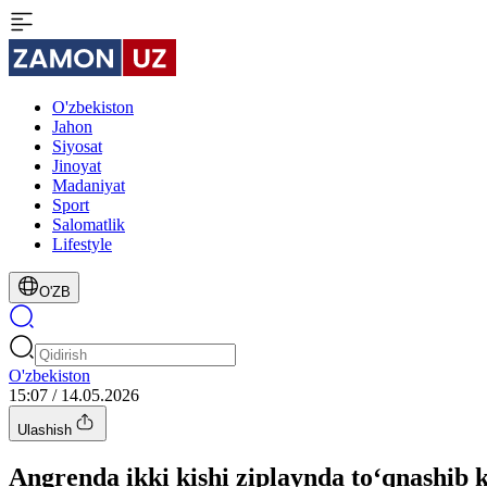
O'zbekiston
Jahon
Siyosat
Jinoyat
Madaniyat
Sport
Salomatlik
Lifestyle
O'ZB
O'zbekiston
15:07 / 14.05.2026
Ulashish
Angrenda ikki kishi ziplaynda to‘qnashib k