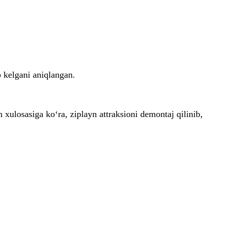
b kelgani aniqlangan.
 xulosasiga ko‘ra, ziplayn attraksioni demontaj qilinib,