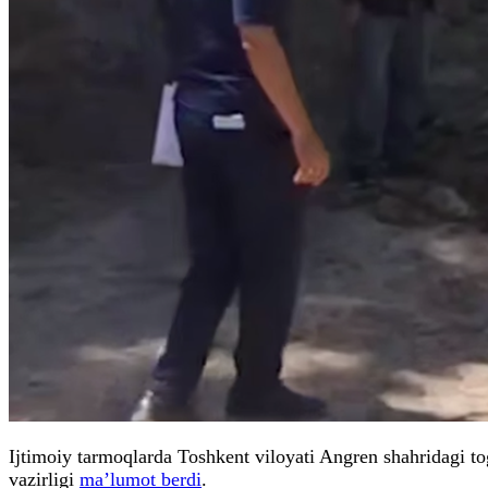
Ijtimoiy tarmoqlarda Toshkent viloyati Angren shahridagi to
vazirligi
ma’lumot berdi
.