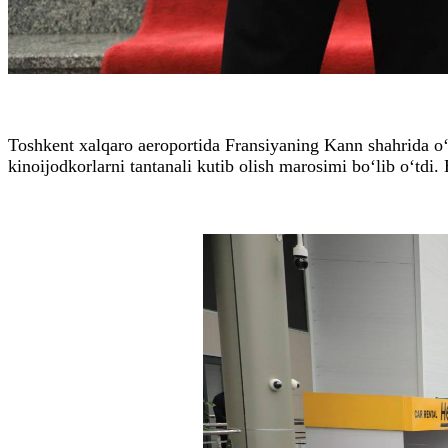
Toshkent xalqaro aeroportida Fransiyaning Kann shahrida 
kinoijodkorlarni tantanali kutib olish marosimi bo‘lib o‘td