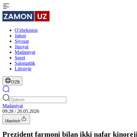
O'zbekiston
Jahon
Siyosat
Jinoyat
Madaniyat
Sport
Salomatlik
Lifestyle
O'ZB
Madaniyat
09:28 / 20.05.2026
Ulashish
Prezident farmoni bilan ikki nafar kinore