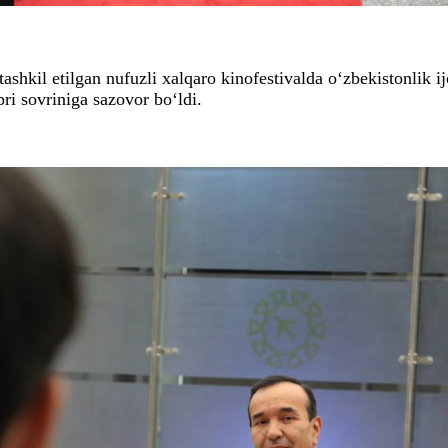
 tashkil etilgan nufuzli xalqaro kinofestivalda o‘zbekistonli
ri sovriniga sazovor bo‘ldi.