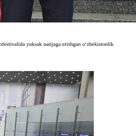
stivalida yuksak natijaga erishgan o‘zbekistonlik