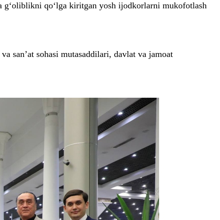
g‘oliblikni qo‘lga kiritgan yosh ijodkorlarni mukofotlash
va san’at sohasi mutasaddilari, davlat va jamoat