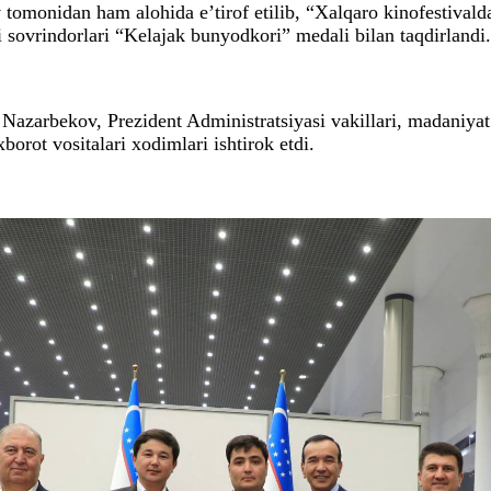
monidan ham alohida e’tirof etilib, “Xalqaro kinofestivalda 
 sovrindorlari “Kelajak bunyodkori” medali bilan taqdirlandi.
azarbekov, Prezident Administratsiyasi vakillari, madaniyat 
orot vositalari xodimlari ishtirok etdi.