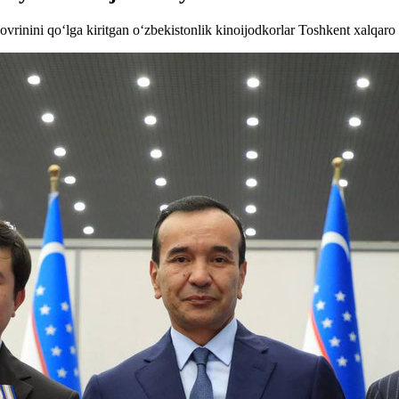
vrinini qo‘lga kiritgan o‘zbekistonlik kinoijodkorlar Toshkent xalqaro a