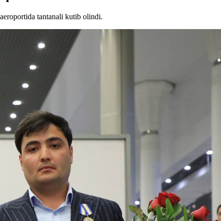
eroportida tantanali kutib olindi.