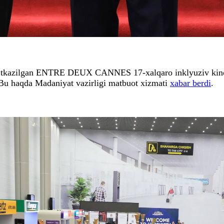
o‘tkazilgan ENTRE DEUX CANNES 17-xalqaro inklyuziv kinofe
i. Bu haqda Madaniyat vazirligi matbuot xizmati
xabar berdi
.