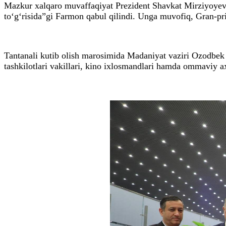
Mazkur xalqaro muvaffaqiyat Prezident Shavkat Mirziyoyev to
to‘g‘risida”gi Farmon qabul qilindi. Unga muvofiq, Gran-pri
Tantanali kutib olish marosimida Madaniyat vaziri Ozodbek N
tashkilotlari vakillari, kino ixlosmandlari hamda ommaviy axb