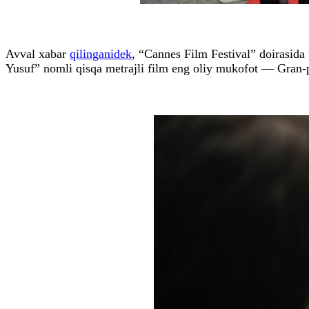
Avval xabar
qilinganidek
, “Cannes Film Festival” doirasida
Yusuf” nomli qisqa metrajli film eng oliy mukofot — Gran-p