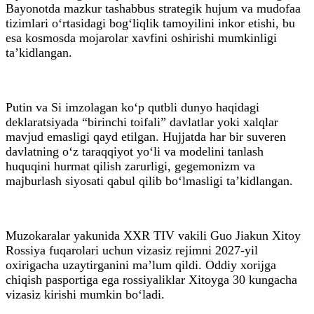
Bayonotda mazkur tashabbus strategik hujum va mudofaa
tizimlari o‘rtasidagi bog‘liqlik tamoyilini inkor etishi, bu
esa kosmosda mojarolar xavfini oshirishi mumkinligi
ta’kidlangan.
Putin va Si imzolagan ko‘p qutbli dunyo haqidagi
deklaratsiyada “birinchi toifali” davlatlar yoki xalqlar
mavjud emasligi qayd etilgan. Hujjatda har bir suveren
davlatning o‘z taraqqiyot yo‘li va modelini tanlash
huquqini hurmat qilish zarurligi, gegemonizm va
majburlash siyosati qabul qilib bo‘lmasligi ta’kidlangan.
Muzokaralar yakunida XXR TIV vakili Guo Jiakun Xitoy
Rossiya fuqarolari uchun vizasiz rejimni 2027-yil
oxirigacha uzaytirganini ma’lum qildi. Oddiy xorijga
chiqish pasportiga ega rossiyaliklar Xitoyga 30 kungacha
vizasiz kirishi mumkin bo‘ladi.