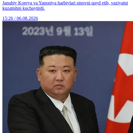
Janubiy Koreya va Yaponiya harbiylari sinovni qayd etib, vaziyatni
kuzatishni kuchaytirdi.
15:26 / 06.08.2026