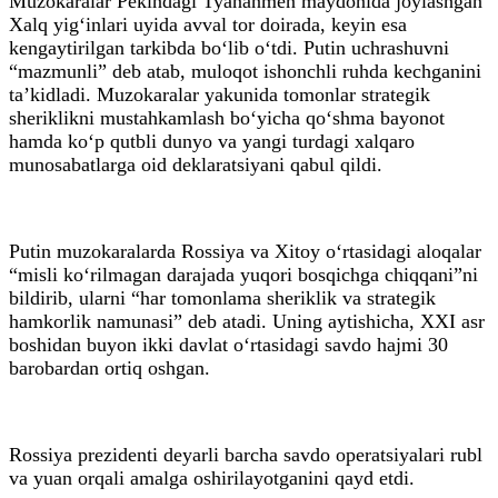
Muzokaralar Pekindagi Tyananmen maydonida joylashgan
Xalq yig‘inlari uyida avval tor doirada, keyin esa
kengaytirilgan tarkibda bo‘lib o‘tdi. Putin uchrashuvni
“mazmunli” deb atab, muloqot ishonchli ruhda kechganini
ta’kidladi. Muzokaralar yakunida tomonlar strategik
sheriklikni mustahkamlash bo‘yicha qo‘shma bayonot
hamda ko‘p qutbli dunyo va yangi turdagi xalqaro
munosabatlarga oid deklaratsiyani qabul qildi.
Putin muzokaralarda Rossiya va Xitoy o‘rtasidagi aloqalar
“misli ko‘rilmagan darajada yuqori bosqichga chiqqani”ni
bildirib, ularni “har tomonlama sheriklik va strategik
hamkorlik namunasi” deb atadi. Uning aytishicha, XXI asr
boshidan buyon ikki davlat o‘rtasidagi savdo hajmi 30
barobardan ortiq oshgan.
Rossiya prezidenti deyarli barcha savdo operatsiyalari rubl
va yuan orqali amalga oshirilayotganini qayd etdi.