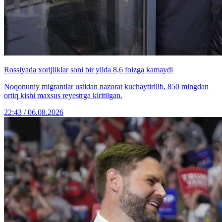
Rossiyada xorijliklar soni bir yilda 8,6 foizga kamaydi
Noqonuniy migrantlar ustidan nazorat kuchaytirilib, 850 mingdan
ortiq kishi maxsus reyestrga kiritilgan.
22:43 / 06.08.2026