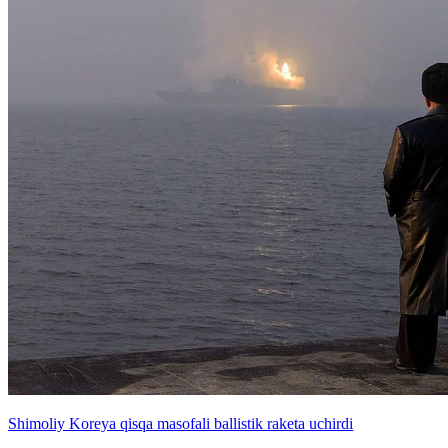
Shimoliy Koreya qisqa masofali ballistik raketa uchirdi