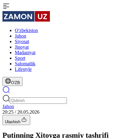
O'zbekiston
Jahon
Siyosat
Jinoyat
Madaniyat
Sport
Salomatlik
Lifestyle
O'ZB
Jahon
20:25 / 20.05.2026
Ulashish
Putinning Xitoyga rasmiy tashrifi