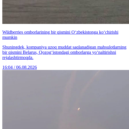
Wildberries omborlarining bir qismini O‘zbekistonga ko‘chirishi
mumkin
Shuningdek, kompaniya uzoq muddat saqlanadigan mahsulotlarning
bir qismini Belarus, Qozog‘istondagi omborlarga yo‘naltirishni
rejalashtirmoqda.
16:04 / 06.08.2026