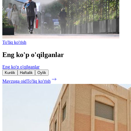
To'liq ko'rish
Eng ko'p o'qilganlar
Eng ko'p o'qilganlar
Kunlik
Haftalik
Oylik
Mavzuga oid
To'liq ko'rish