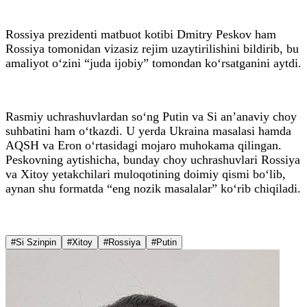
Rossiya prezidenti matbuot kotibi Dmitry Peskov ham
Rossiya tomonidan vizasiz rejim uzaytirilishini bildirib, bu
amaliyot o‘zini “juda ijobiy” tomondan ko‘rsatganini aytdi.
Rasmiy uchrashuvlardan so‘ng Putin va Si an’anaviy choy
suhbatini ham o‘tkazdi. U yerda Ukraina masalasi hamda
AQSH va Eron o‘rtasidagi mojaro muhokama qilingan.
Peskovning aytishicha, bunday choy uchrashuvlari Rossiya
va Xitoy yetakchilari muloqotining doimiy qismi bo‘lib,
aynan shu formatda “eng nozik masalalar” ko‘rib chiqiladi.
#Si Szinpin
#Xitoy
#Rossiya
#Putin