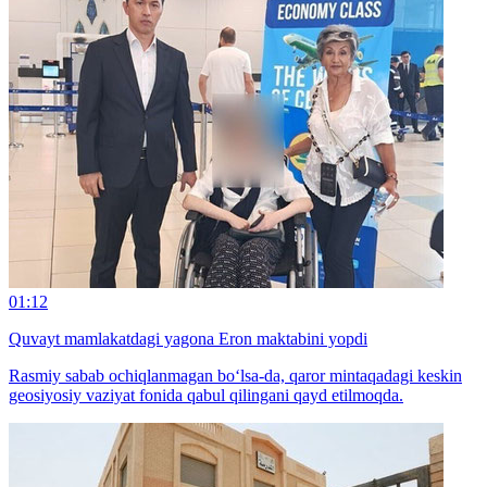
01:12
Quvayt mamlakatdagi yagona Eron maktabini yopdi
Rasmiy sabab ochiqlanmagan bo‘lsa-da, qaror mintaqadagi keskin
geosiyosiy vaziyat fonida qabul qilingani qayd etilmoqda.