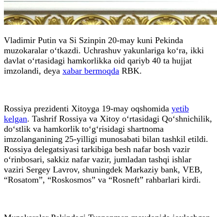
Vladimir Putin va Si Szinpin 20-may kuni Pekinda
muzokaralar o‘tkazdi. Uchrashuv yakunlariga ko‘ra, ikki
davlat o‘rtasidagi hamkorlikka oid qariyb 40 ta hujjat
imzolandi, deya
xabar bermoqda
RBK.
Rossiya prezidenti Xitoyga 19-may oqshomida
yetib
kelgan
. Tashrif Rossiya va Xitoy o‘rtasidagi Qo‘shnichilik,
do‘stlik va hamkorlik to‘g‘risidagi shartnoma
imzolanganining 25-yilligi munosabati bilan tashkil etildi.
Rossiya delegatsiyasi tarkibiga besh nafar bosh vazir
o‘rinbosari, sakkiz nafar vazir, jumladan tashqi ishlar
vaziri Sergey Lavrov, shuningdek Markaziy bank, VEB,
“Rosatom”, “Roskosmos” va “Rosneft” rahbarlari kirdi.