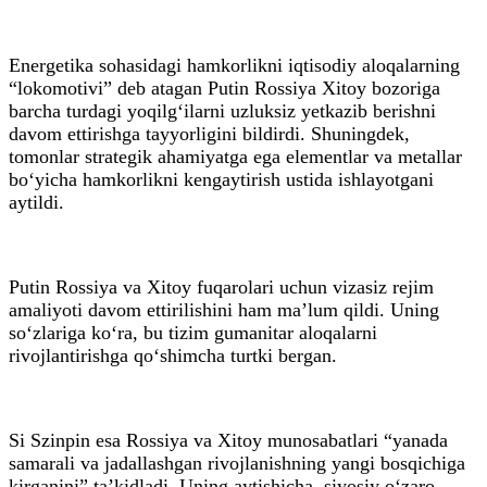
Energetika sohasidagi hamkorlikni iqtisodiy aloqalarning
“lokomotivi” deb atagan Putin Rossiya Xitoy bozoriga
barcha turdagi yoqilg‘ilarni uzluksiz yetkazib berishni
davom ettirishga tayyorligini bildirdi. Shuningdek,
tomonlar strategik ahamiyatga ega elementlar va metallar
bo‘yicha hamkorlikni kengaytirish ustida ishlayotgani
aytildi.
Putin Rossiya va Xitoy fuqarolari uchun vizasiz rejim
amaliyoti davom ettirilishini ham ma’lum qildi. Uning
so‘zlariga ko‘ra, bu tizim gumanitar aloqalarni
rivojlantirishga qo‘shimcha turtki bergan.
Si Szinpin esa Rossiya va Xitoy munosabatlari “yanada
samarali va jadallashgan rivojlanishning yangi bosqichiga
kirganini” ta’kidladi. Uning aytishicha, siyosiy o‘zaro