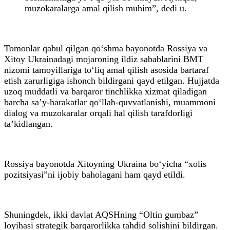
muzokaralarga amal qilish muhim”, dedi u.
Tomonlar qabul qilgan qo‘shma bayonotda Rossiya va
Xitoy Ukrainadagi mojaroning ildiz sabablarini BMT
nizomi tamoyillariga to‘liq amal qilish asosida bartaraf
etish zarurligiga ishonch bildirgani qayd etilgan. Hujjatda
uzoq muddatli va barqaror tinchlikka xizmat qiladigan
barcha sa’y-harakatlar qo‘llab-quvvatlanishi, muammoni
dialog va muzokaralar orqali hal qilish tarafdorligi
ta’kidlangan.
Rossiya bayonotda Xitoyning Ukraina bo‘yicha “xolis
pozitsiyasi”ni ijobiy baholagani ham qayd etildi.
Shuningdek, ikki davlat AQSHning “Oltin gumbaz”
loyihasi strategik barqarorlikka tahdid solishini bildirgan.