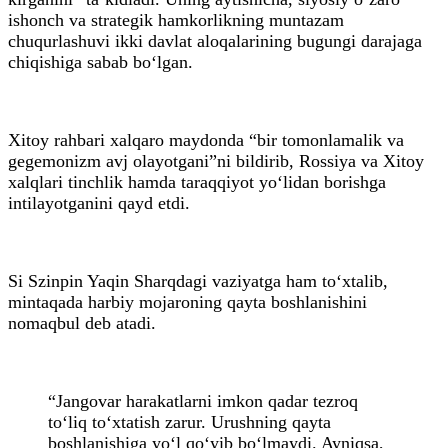
ishonch va strategik hamkorlikning muntazam
chuqurlashuvi ikki davlat aloqalarining bugungi darajaga
chiqishiga sabab bo‘lgan.
Xitoy rahbari xalqaro maydonda “bir tomonlamalik va
gegemonizm avj olayotgani”ni bildirib, Rossiya va Xitoy
xalqlari tinchlik hamda taraqqiyot yo‘lidan borishga
intilayotganini qayd etdi.
Si Szinpin Yaqin Sharqdagi vaziyatga ham to‘xtalib,
mintaqada harbiy mojaroning qayta boshlanishini
nomaqbul deb atadi.
“Jangovar harakatlarni imkon qadar tezroq
to‘liq to‘xtatish zarur. Urushning qayta
boshlanishiga yo‘l qo‘yib bo‘lmaydi. Ayniqsa,