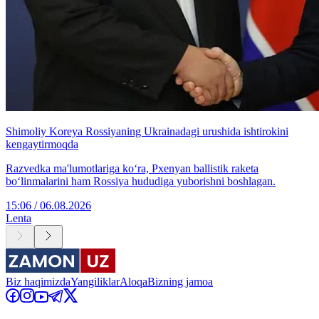
Shimoliy Koreya Rossiyaning Ukrainadagi urushida ishtirokini
kengaytirmoqda
Razvedka ma'lumotlariga ko‘ra, Pxenyan ballistik raketa
bo‘linmalarini ham Rossiya hududiga yuborishni boshlagan.
15:06 / 06.08.2026
Lenta
Biz haqimizda
Yangiliklar
Aloqa
Bizning jamoa