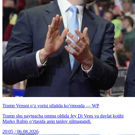
Tramp Vensni o‘z vorisi sifatida ko‘rmoqda — WP
Tramp shu paytgacha omma oldida Jey Di Vens va davlat kotibi
Marko Rubio o‘rtasida aniq tanlov qilmagandi.
20:05 / 06.08.2026