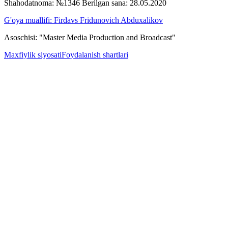
Shahodatnoma: №1346 Berilgan sana: 28.05.2020
G'oya muallifi: Firdavs Fridunovich Abduxalikov
Asoschisi: "Master Media Production and Broadcast"
Maxfiylik siyosati
Foydalanish shartlari