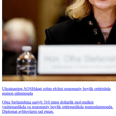
Ukrainaning AQSHdagi sobiq elchisi noqonuniy boylik orttirishda
gumon qilinmoqda
Olga Stefanishina qariyb 310 ming dollarlik mol-mulkni
yashirganlikda va noqonuniy boylik orttirganlikda gumonlanmoqda.
Diplomat ayblovlarni rad etgan.