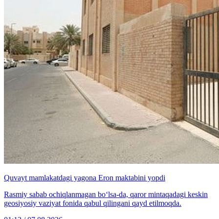
Quvayt mamlakatdagi yagona Eron maktabini yopdi
Rasmiy sabab ochiqlanmagan bo‘lsa-da, qaror mintaqadagi keskin
geosiyosiy vaziyat fonida qabul qilingani qayd etilmoqda.