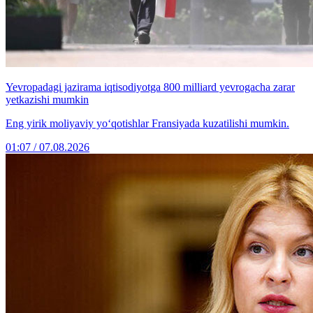
Yevropadagi jazirama iqtisodiyotga 800 milliard yevrogacha zarar
yetkazishi mumkin
Eng yirik moliyaviy yo‘qotishlar Fransiyada kuzatilishi mumkin.
01:07 / 07.08.2026