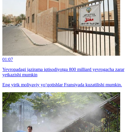
01:07
Yevropadagi jazirama iqtisodiyotga 800 milliard yevrogacha zarar
yetkazishi mumkin
Eng yirik moliyaviy yo‘qotishlar Fransiyada kuzatilishi mumkin.