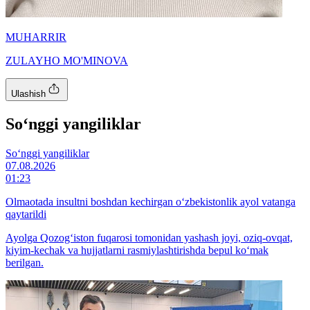
MUHARRIR
ZULAYHO MO'MINOVA
Ulashish
So‘nggi yangiliklar
So‘nggi yangiliklar
07.08.2026
01:23
Olmaotada insultni boshdan kechirgan o‘zbekistonlik ayol vatanga
qaytarildi
Ayolga Qozog‘iston fuqarosi tomonidan yashash joyi, oziq-ovqat,
kiyim-kechak va hujjatlarni rasmiylashtirishda bepul ko‘mak
berilgan.