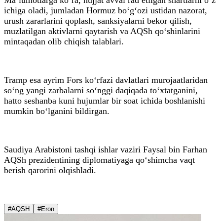
ichiga oladi, jumladan Hormuz bo‘g‘ozi ustidan nazorat,
urush zararlarini qoplash, sanksiyalarni bekor qilish,
muzlatilgan aktivlarni qaytarish va AQSh qo‘shinlarini
mintaqadan olib chiqish talablari.
Tramp esa ayrim Fors ko‘rfazi davlatlari murojaatlaridan
so‘ng yangi zarbalarni so‘nggi daqiqada to‘xtatganini,
hatto seshanba kuni hujumlar bir soat ichida boshlanishi
mumkin bo‘lganini bildirgan.
Saudiya Arabistoni tashqi ishlar vaziri Faysal bin Farhan
AQSh prezidentining diplomatiyaga qo‘shimcha vaqt
berish qarorini olqishladi.
#AQSH
#Eron