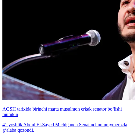
AQSH tarixida birinchi marta musulmon erkak senator bo‘lishi
mumkin
41 yoshlik Abdul El-Sayed Michiganda Senat uchun praymerizda
g‘alaba qozondi.