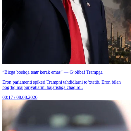
“Bizga boshqa teatr kerak emas” — G‘olibaf Trampga
Eron parlamenti spikeri Trampni tahdidlarni to‘xtatib, Eron bilan
bog‘liq majburiyatlarini bajarishga chaqirdi.
00:17 / 08.08.2026