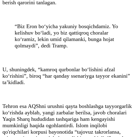
berish qarorini tanlagan.
“Biz Eron bo‘yicha yakuniy bosqichdamiz. Yo
kelishuv bo‘ladi, yo biz qattiqroq choralar
ko‘ramiz, lekin umid qilamanki, bunga hojat
qolmaydi”, dedi Tramp.
U, shuningdek, “kamroq qurbonlar bo‘lishini afzal
ko‘rishini”, biroq “har qanday ssenariyga tayyor ekanini”
ta’kidladi.
Tehron esa AQShni urushni qayta boshlashga tayyorgarlik
ko‘rishda ayblab, yangi zarbalar berilsa, javob choralari
Yaqin Sharq hududidan tashqariga ham kengayishi
mumkinligi haqida ogohlantirdi. Islom inqilobi
qo'riqchilari korpusi bayonotida “tajovuz takrorlansa,