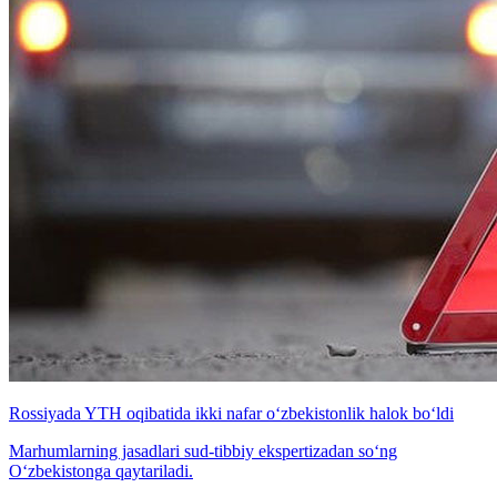
Rossiyada YTH oqibatida ikki nafar o‘zbekistonlik halok bo‘ldi
Marhumlarning jasadlari sud-tibbiy ekspertizadan so‘ng
O‘zbekistonga qaytariladi.