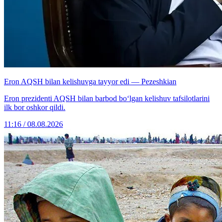
Eron AQSH bilan kelishuvga tayyor edi — Pezeshkian
Eron prezidenti AQSH bilan barbod bo‘lgan kelishuv tafsilotlarini
ilk bor oshkor qildi.
11:16 / 08.08.2026