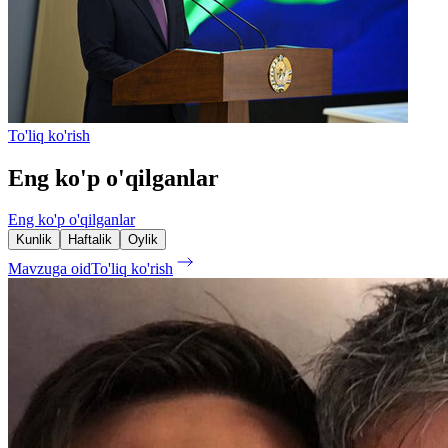
To'liq ko'rish
Eng ko'p o'qilganlar
Eng ko'p o'qilganlar
Kunlik
Haftalik
Oylik
Mavzuga oid
To'liq ko'rish