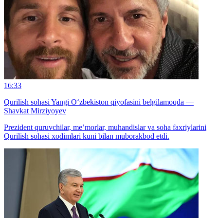
16:33
Qurilish sohasi Yangi O‘zbekiston qiyofasini belgilamoqda —
Shavkat Mirziyoyev
Prezident quruvchilar, me’morlar, muhandislar va soha faxriylarini
Qurilish sohasi xodimlari kuni bilan muborakbod etdi.