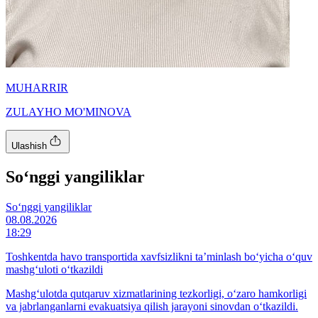
MUHARRIR
ZULAYHO MO'MINOVA
Ulashish
So‘nggi yangiliklar
So‘nggi yangiliklar
08.08.2026
18:29
Toshkentda havo transportida xavfsizlikni ta’minlash bo‘yicha o‘quv
mashg‘uloti o‘tkazildi
Mashg‘ulotda qutqaruv xizmatlarining tezkorligi, o‘zaro hamkorligi
va jabrlanganlarni evakuatsiya qilish jarayoni sinovdan o‘tkazildi.