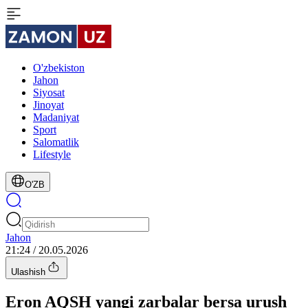
O'zbekiston
Jahon
Siyosat
Jinoyat
Madaniyat
Sport
Salomatlik
Lifestyle
O'ZB
Jahon
21:24 / 20.05.2026
Ulashish
Eron AQSH yangi zarbalar bersa urush