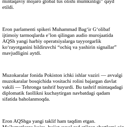
mintaqaviy mojaro global tus olishi mumkinligi” qayd
etildi.
Eron parlamenti spikeri Muhammad Bag‘ir G‘olibaf
ijtimoiy tarmoqlarda e’lon qilingan audio murojaatida
AQSh yangi harbiy operatsiyalarga tayyorgarlik
ko‘rayotganini bildiruvchi “ochiq va yashirin signallar”
mavjudligini aytdi.
Muzokaralar fonida Pokiston ichki ishlar vaziri — avvalgi
muzokaralar bosqichida vositachi rolini bajargan davlat
vakili — Tehronga tashrif buyurdi. Bu tashrif mintaqadagi
diplomatik faollikni kuchaytirgan navbatdagi qadam
sifatida baholanmoqda.
Eron AQShga yangi taklif ham taqdim etgan.
Ma’lumotlarga ko‘ra, hujjat avval rad etilgan shartlarni o‘z