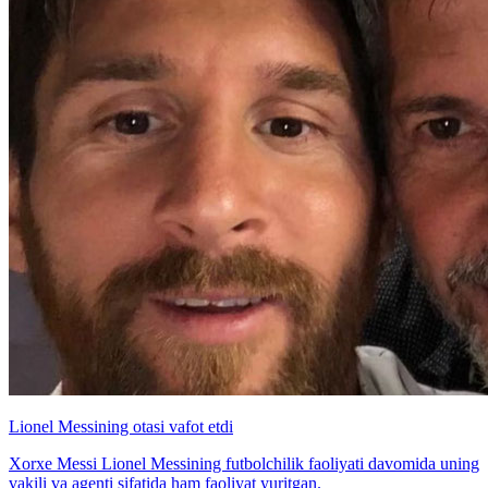
Lionel Messining otasi vafot etdi
Xorxe Messi Lionel Messining futbolchilik faoliyati davomida uning
vakili va agenti sifatida ham faoliyat yuritgan.