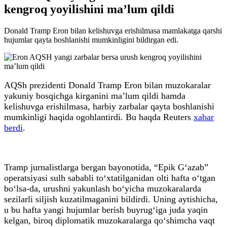
kengroq yoyilishini ma’lum qildi
Donald Tramp Eron bilan kelishuvga erishilmasa mamlakatga qarshi
hujumlar qayta boshlanishi mumkinligini bildirgan edi.
AQSh prezidenti Donald Tramp Eron bilan muzokaralar
yakuniy bosqichga kirganini ma’lum qildi hamda
kelishuvga erishilmasa, harbiy zarbalar qayta boshlanishi
mumkinligi haqida ogohlantirdi. Bu haqda Reuters
xabar
berdi
.
Tramp jurnalistlarga bergan bayonotida, “Epik G‘azab”
operatsiyasi sulh sababli to‘xtatilganidan olti hafta o‘tgan
bo‘lsa-da, urushni yakunlash bo‘yicha muzokaralarda
sezilarli siljish kuzatilmaganini bildirdi. Uning aytishicha,
u bu hafta yangi hujumlar berish buyrug‘iga juda yaqin
kelgan, biroq diplomatik muzokaralarga qo‘shimcha vaqt