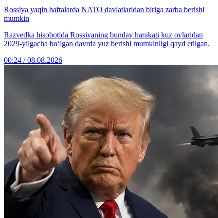
Rossiya yaqin haftalarda NATO davlatlaridan biriga zarba berishi
mumkin
Razvedka hisobotida Rossiyaning bunday harakati kuz oylaridan
2029-yilgacha bo‘lgan davrda yuz berishi mumkinligi qayd etilgan.
00:24 / 08.08.2026