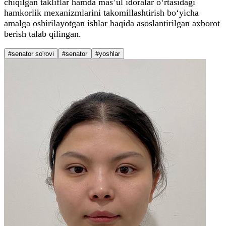
chiqilgan takliflar hamda mas’ul idoralar o‘rtasidagi
hamkorlik mexanizmlarini takomillashtirish bo‘yicha
amalga oshirilayotgan ishlar haqida asoslantirilgan axborot
berish talab qilingan.
#senator so'rovi
#senator
#yoshlar