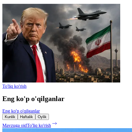
To'liq ko'rish
Eng ko'p o'qilganlar
Eng ko'p o'qilganlar
Kunlik
Haftalik
Oylik
Mavzuga oid
To'liq ko'rish