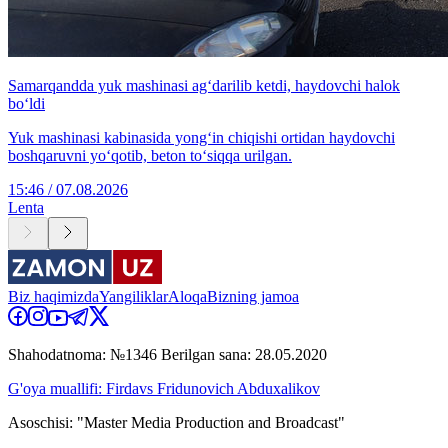
Samarqandda yuk mashinasi ag‘darilib ketdi, haydovchi halok
bo‘ldi
Yuk mashinasi kabinasida yong‘in chiqishi ortidan haydovchi
boshqaruvni yo‘qotib, beton to‘siqqa urilgan.
15:46 / 07.08.2026
Lenta
Biz haqimizda
Yangiliklar
Aloqa
Bizning jamoa
Shahodatnoma: №1346 Berilgan sana: 28.05.2020
G'oya muallifi: Firdavs Fridunovich Abduxalikov
Asoschisi: "Master Media Production and Broadcast"