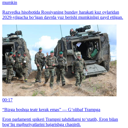
mumkin
Razvedka hisobotida Rossiyaning bunday harakati kuz oylaridan
2029-yilgacha bo‘lgan davrda yuz berishi mumkinligi qayd etilgan.
00:17
“Bizga boshqa teatr kerak emas” — G‘olibaf Trampga
Eron parlamenti spikeri Trampni tahdidlarni to‘xtatib, Eron bilan
bog‘liq majburiyatlarini bajarishga chaqirdi.