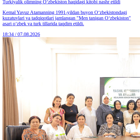
Turkiyalik olimning O‘zbekiston haqidagi kitobi nashr etildi
Kemal Yavuz Atamanning 1991-yildan buyon O‘zbekistondagi
kuzatuvlari va tadqiqotlari jamlangan "Men tanigan O‘zbekiston"
asari o‘zbek va turk tillarida taqdim etildi.
18:34 / 07.08.2026