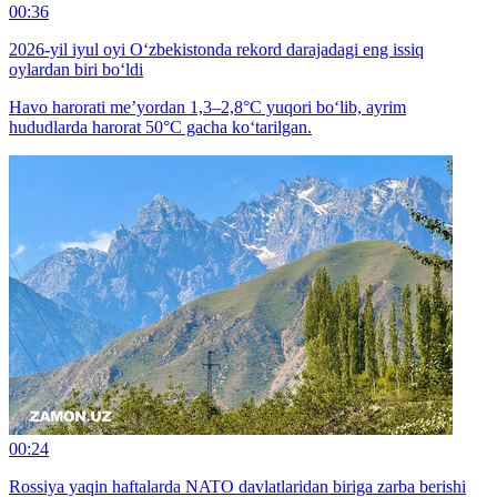
00:36
2026-yil iyul oyi O‘zbekistonda rekord darajadagi eng issiq
oylardan biri bo‘ldi
Havo harorati me’yordan 1,3–2,8°C yuqori bo‘lib, ayrim
hududlarda harorat 50°C gacha ko‘tarilgan.
00:24
Rossiya yaqin haftalarda NATO davlatlaridan biriga zarba berishi