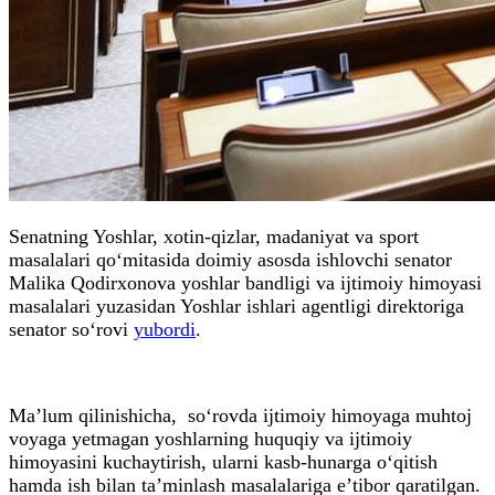
Senatning Yoshlar, xotin-qizlar, madaniyat va sport
masalalari qo‘mitasida doimiy asosda ishlovchi senator
Malika Qodirxonova yoshlar bandligi va ijtimoiy himoyasi
masalalari yuzasidan Yoshlar ishlari agentligi direktoriga
senator so‘rovi
yubordi
.
Ma’lum qilinishicha, so‘rovda ijtimoiy himoyaga muhtoj
voyaga yetmagan yoshlarning huquqiy va ijtimoiy
himoyasini kuchaytirish, ularni kasb-hunarga o‘qitish
hamda ish bilan ta’minlash masalalariga e’tibor qaratilgan.