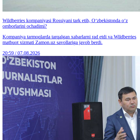
Wildberries kompaniyasi Rossiyani tark etib, O‘zbekistonda o‘z
omborlarini ochadimi?
Kompaniya tarmoqlarda tarqalgan xabarlarni rad etdi va Wildberries
matbuot xizmati Zamon.uz savollariga javob berdi.
20:59 / 07.08.2026