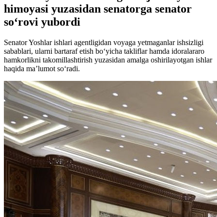
himoyasi yuzasidan senatorga senator
so‘rovi yubordi
Senator Yoshlar ishlari agentligidan voyaga yetmaganlar ishsizligi
sabablari, ularni bartaraf etish bo‘yicha takliflar hamda idoralararo
hamkorlikni takomillashtirish yuzasidan amalga oshirilayotgan ishlar
haqida ma’lumot so‘radi.