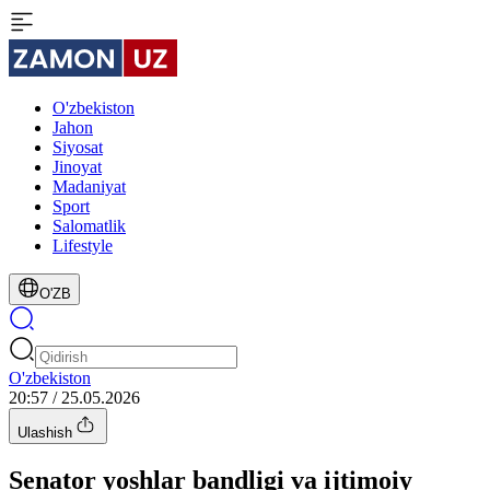
O'zbekiston
Jahon
Siyosat
Jinoyat
Madaniyat
Sport
Salomatlik
Lifestyle
O'ZB
O'zbekiston
20:57 / 25.05.2026
Ulashish
Senator yoshlar bandligi va ijtimoiy