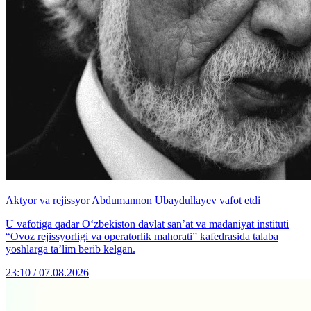
Aktyor va rejissyor Abdumannon Ubaydullayev vafot etdi
U vafotiga qadar O‘zbekiston davlat san’at va madaniyat instituti
“Ovoz rejissyorligi va operatorlik mahorati” kafedrasida talaba
yoshlarga ta’lim berib kelgan.
23:10 / 07.08.2026