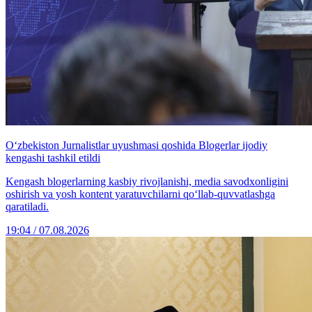
O‘zbekiston Jurnalistlar uyushmasi qoshida Blogerlar ijodiy
kengashi tashkil etildi
Kengash blogerlarning kasbiy rivojlanishi, media savodxonligini
oshirish va yosh kontent yaratuvchilarni qo‘llab-quvvatlashga
qaratiladi.
19:04 / 07.08.2026