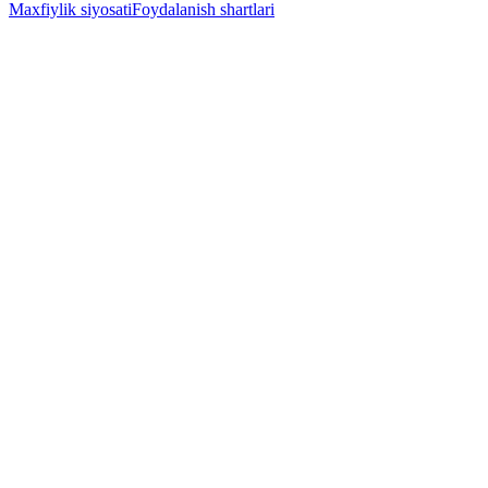
Maxfiylik siyosati
Foydalanish shartlari