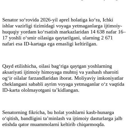
Senator so‘rovida 2026-yil aprel holatiga ko‘ra, Ichki
ishlar vazirligi tizimidagi voyaga yetmaganlarga ijtimoiy-
huquqiy yordam ko‘rsatish markazlaridan 14 638 nafar 16–
17 yoshli o‘smir oilasiga qaytarilgani, ularning 2 671
nafari esa ID-kartaga ega emasligi keltirilgan.
Qayd etilishicha, oilasi bag‘riga qaytgan yoshlarning
aksariyati ijtimoiy himoyaga muhtoj va yashash sharoiti
og‘ir oilalar farzandlaridan iborat. Moliyaviy imkoniyatlar
cheklangani sababli ayrim voyaga yetmaganlar o‘z vaqtida
ID-karta ololmayotgani ta’kidlangan.
Senatorning fikricha, bu holat yoshlarni kasb-hunarga
o‘qitish, bandligini ta’minlash va ijtimoiy dasturlarga jalb
etishda qator muammolarni keltirib chiqarmoqda.