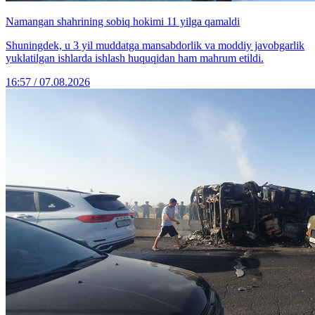
Namangan shahrining sobiq hokimi 11 yilga qamaldi
Shuningdek, u 3 yil muddatga mansabdorlik va moddiy javobgarlik
yuklatilgan ishlarda ishlash huquqidan ham mahrum etildi.
16:57 / 07.08.2026