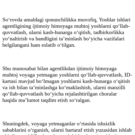
So‘rovda amaldagi qonunchilikka muvofiq, Yoshlar ishlari
agentligining ijtimoiy himoyaga muhtoj yoshlarni qo‘llab-
quvvatlash, ularni kasb-hunarga o‘qitish, tadbirkorlikka
yo‘naltirish va bandligini ta’minlash bo‘yicha vazifalari
belgilangani ham eslatib o‘tilgan.
Shu munosabat bilan agentlikdan ijtimoiy himoyaga
muhtoj voyaga yetmagan yoshlarni qo‘llab-quvvatlash, ID-
kartasi mavjud bo‘lmagan yoshlarni kasb-hunarga o‘qitish
va ish bilan ta’minlashga ko‘maklashish, ularni manzilli
qo‘llab-quvvatlash bo‘yicha rejalashtirilgan choralar
haqida ma’lumot taqdim etish so‘ralgan.
Shuningdek, voyaga yetmaganlar o‘rtasida ishsizlik
sabablarini o‘rganish, ularni bartaraf etish yuzasidan ishlab