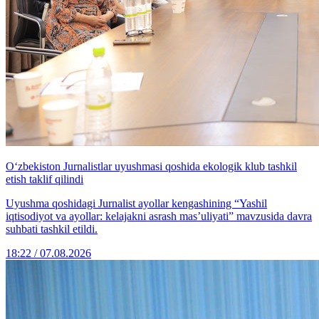
O‘zbekiston Jurnalistlar uyushmasi qoshida ekologik klub tashkil
etish taklif qilindi
Uyushma qoshidagi Jurnalist ayollar kengashining “Yashil
iqtisodiyot va ayollar: kelajakni asrash mas’uliyati” mavzusida davra
suhbati tashkil etildi.
18:22 / 07.08.2026