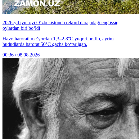
2026-yil iyul oyi O‘zbekistonda rekord darajadagi eng issiq
oylardan biri bo‘ldi
Havo harorati me’yordan 1,3–2,8°C yuqori bo‘lib, ayrim
hududlarda harorat 50°C gacha ko‘tarilgan.
00:36 / 08.08.2026