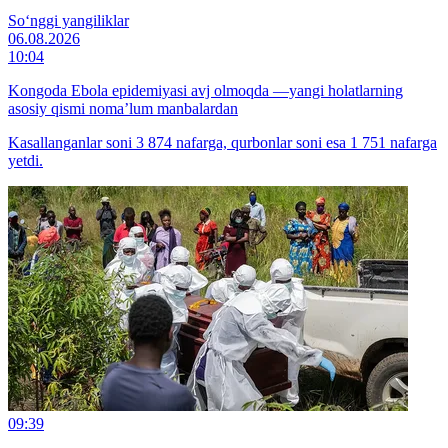
So‘nggi yangiliklar
06.08.2026
10:04
Kongoda Ebola epidemiyasi avj olmoqda —yangi holatlarning
asosiy qismi noma’lum manbalardan
Kasallanganlar soni 3 874 nafarga, qurbonlar soni esa 1 751 nafarga
yetdi.
09:39