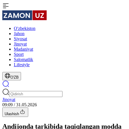
O'zbekiston
Jahon
Siyosat
Jinoyat
Madaniyat
Sport
Salomatlik
Lifestyle
O'ZB
Jinoyat
09:09 / 31.05.2026
Ulashish
Andijonda tarkibida taqiqlangan modda