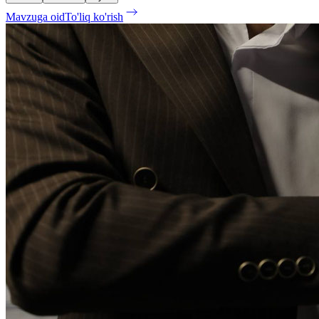
Mavzuga oid
To'liq ko'rish