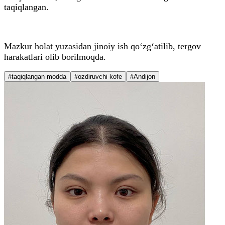
taqiqlangan.
Mazkur holat yuzasidan jinoiy ish qo‘zg‘atilib, tergov
harakatlari olib borilmoqda.
#taqiqlangan modda
#ozdiruvchi kofe
#Andijon