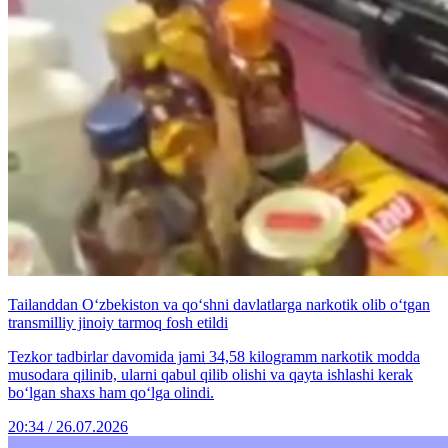
Tailanddan O‘zbekiston va qo‘shni davlatlarga narkotik olib o‘tgan
transmilliy jinoiy tarmoq fosh etildi
Tezkor tadbirlar davomida jami 34,58 kilogramm narkotik modda
musodara qilinib, ularni qabul qilib olishi va qayta ishlashi kerak
bo‘lgan shaxs ham qo‘lga olindi.
20:34 / 26.07.2026