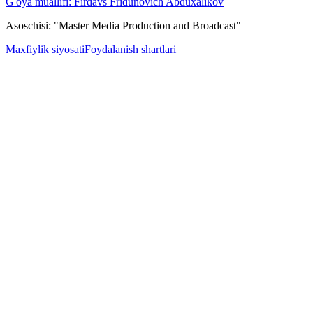
G'oya muallifi: Firdavs Fridunovich Abduxalikov
Asoschisi: "Master Media Production and Broadcast"
Maxfiylik siyosati
Foydalanish shartlari