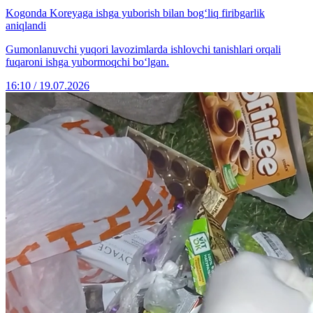
Kogonda Koreyaga ishga yuborish bilan bog‘liq firibgarlik
aniqlandi
Gumonlanuvchi yuqori lavozimlarda ishlovchi tanishlari orqali
fuqaroni ishga yubormoqchi bo‘lgan.
16:10 / 19.07.2026