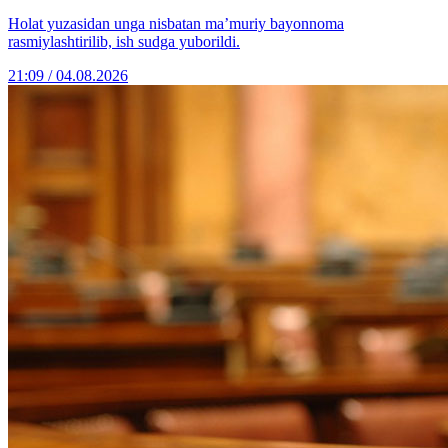
Holat yuzasidan unga nisbatan ma’muriy bayonnoma
rasmiylashtirilib, ish sudga yuborildi.
21:09 / 04.08.2026