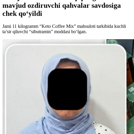
mavjud ozdiruvchi qahvalar savdosiga
chek qo‘yildi
Jami 11 kilogramm “Keto Coffee Mix” mahsuloti tarkibida kuchli
ta’sir qiluvchi “sibutramin” moddasi bo‘lgan.