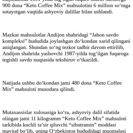
900 dona “Keto Coffee Mix” mahsulotini 6 million so‘mga
sotayotgan vaqtida ashyoviy dalillar bilan ushlandi.
Mazkur mahsulotlar Andijon shahridagi “Jahon savdo
kompleksi” hududida joylashgan do‘kondan xarid qilingani
aniqlangan. Shundan so‘ng tezkor tadbir davom ettirilib,
Andijon shahrida yashovchi 1987-yilda tug‘ilgan fuqaroga
tegishli savdo nuqtasida tekshiruv o‘tkazildi.
Natijada ushbu do‘kondan jami 480 dona “Keto Coffee
Mix” mahsuloti musodara qilindi.
Mutaxassislar xulosasiga ko‘ra, ashyoviy dalil sifatida
olingan jami 11 kilogramm “Keto Coffee Mix” mahsuloti
tarkibida kuchli ta’sir qiluvchi “sibutramin” moddasi
mavjud bo‘lib, uning O‘zbekiston hududidagi muomalasi