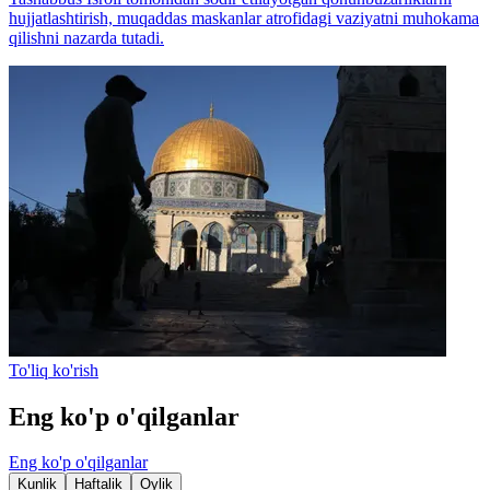
hujjatlashtirish, muqaddas maskanlar atrofidagi vaziyatni muhokama
qilishni nazarda tutadi.
To'liq ko'rish
Eng ko'p o'qilganlar
Eng ko'p o'qilganlar
Kunlik
Haftalik
Oylik