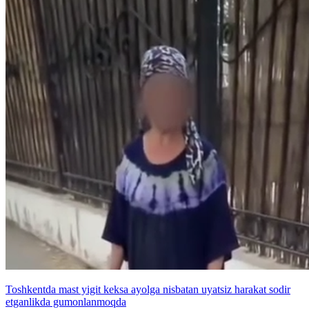
Toshkentda mast yigit keksa ayolga nisbatan uyatsiz harakat sodir
etganlikda gumonlanmoqda