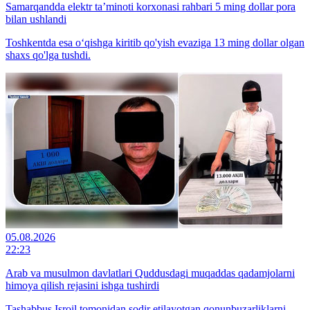
Samarqandda elektr ta’minoti korxonasi rahbari 5 ming dollar pora
bilan ushlandi
Toshkentda esa o‘qishga kiritib qo'yish evaziga 13 ming dollar olgan
shaxs qo'lga tushdi.
05.08.2026
22:23
Arab va musulmon davlatlari Quddusdagi muqaddas qadamjolarni
himoya qilish rejasini ishga tushirdi
Tashabbus Isroil tomonidan sodir etilayotgan qonunbuzarliklarni