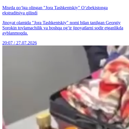
Misrda qo‘lga olingan "Jora Tashkentskiy" O‘zbekistonga
ekstraditsiya qilindi
Jinoyat olamida "Jora Tashkentskiy" nomi bilan tanilgan Georgiy
Sorokin tovlamachilik va boshqa og‘ir jinoyatlarni sodir etganlikda
ayblanmoqda.
20:07 / 27.07.2026