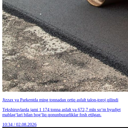
Jizzax va Parkentda ming tonnadan ortiq asfalt talon-toroj qilindi
Tekshiruvlarda jami 1 174 tonna asfalt va 672,7 mln so‘m byudjet
mablag‘lari bilan bog‘liq qonunbuzarliklar fosh etilgan.
10:34 / 02.08.2026