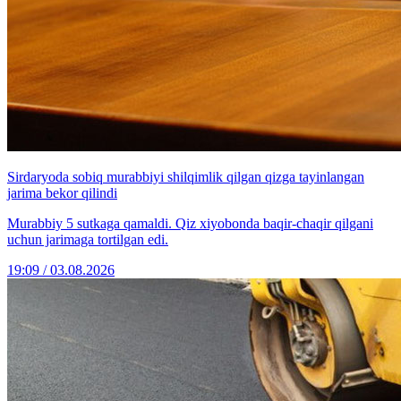
Sirdaryoda sobiq murabbiyi shilqimlik qilgan qizga tayinlangan
jarima bekor qilindi
Murabbiy 5 sutkaga qamaldi. Qiz xiyobonda baqir-chaqir qilgani
uchun jarimaga tortilgan edi.
19:09 / 03.08.2026