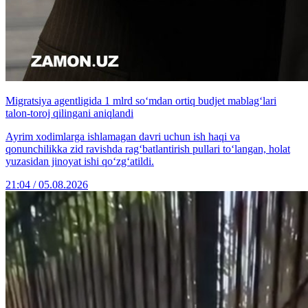
Migratsiya agentligida 1 mlrd so‘mdan ortiq budjet mablag‘lari
talon-toroj qilingani aniqlandi
Ayrim xodimlarga ishlamagan davri uchun ish haqi va
qonunchilikka zid ravishda rag‘batlantirish pullari to‘langan, holat
yuzasidan jinoyat ishi qo‘zg‘atildi.
21:04 / 05.08.2026