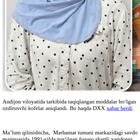
Andijon viloyatida tarkibida taqiqlangan moddalar bo‘lgan
ozdiruvchi kofelar aniqlandi. Bu haqda DXX
xabar berdi
.
Ma’lum qilinishicha, Marhamat tumani markazidagi savdo
majmuasida 1991-yilda tug‘ilgan fuqaro shartli xaridorga