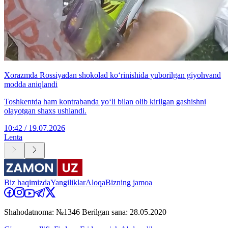
Xorazmda Rossiyadan shokolad ko‘rinishida yuborilgan giyohvand
modda aniqlandi
Toshkentda ham kontrabanda yo‘li bilan olib kirilgan gashishni
olayotgan shaxs ushlandi.
10:42 / 19.07.2026
Lenta
Biz haqimizda
Yangiliklar
Aloqa
Bizning jamoa
Shahodatnoma: №1346 Berilgan sana: 28.05.2020