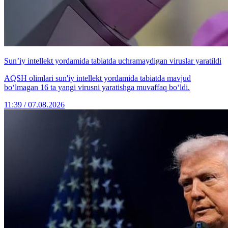
Sun’iy intellekt yordamida tabiatda uchramaydigan viruslar yaratildi
AQSH olimlari sun'iy intellekt yordamida tabiatda mavjud
bo‘lmagan 16 ta yangi virusni yaratishga muvaffaq bo‘ldi.
11:39 / 07.08.2026