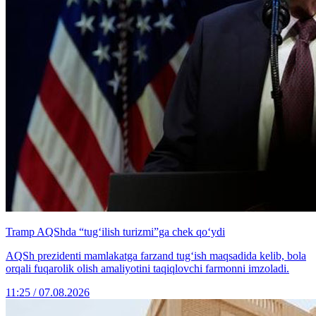
Tramp AQShda “tug‘ilish turizmi”ga chek qo‘ydi
AQSh prezidenti mamlakatga farzand tug‘ish maqsadida kelib, bola
orqali fuqarolik olish amaliyotini taqiqlovchi farmonni imzoladi.
11:25 / 07.08.2026