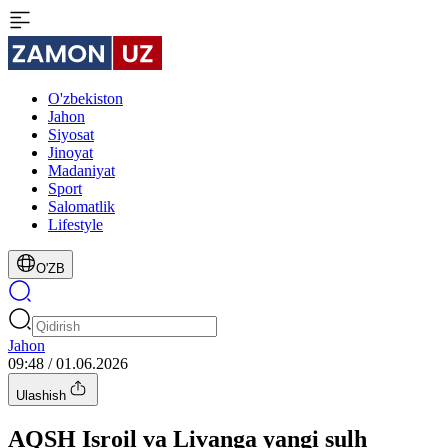
O'zbekiston
Jahon
Siyosat
Jinoyat
Madaniyat
Sport
Salomatlik
Lifestyle
O'ZB
Jahon
09:48 / 01.06.2026
Ulashish
AQSH Isroil va Livanga yangi sulh