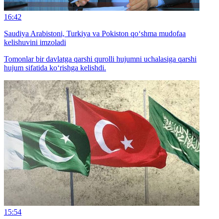
16:42
Saudiya Arabistoni, Turkiya va Pokiston qo‘shma mudofaa
kelishuvini imzoladi
Tomonlar bir davlatga qarshi qurolli hujumni uchalasiga qarshi
hujum sifatida ko‘rishga kelishdi.
15:54