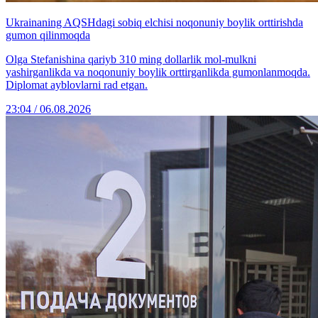
Ukrainaning AQSHdagi sobiq elchisi noqonuniy boylik orttirishda
gumon qilinmoqda
Olga Stefanishina qariyb 310 ming dollarlik mol-mulkni
yashirganlikda va noqonuniy boylik orttirganlikda gumonlanmoqda.
Diplomat ayblovlarni rad etgan.
23:04 / 06.08.2026