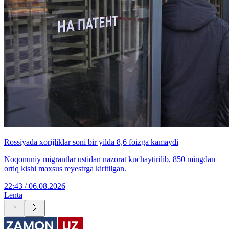
Rossiyada xorijliklar soni bir yilda 8,6 foizga kamaydi
Noqonuniy migrantlar ustidan nazorat kuchaytirilib, 850 mingdan
ortiq kishi maxsus reyestrga kiritilgan.
22:43 / 06.08.2026
Lenta