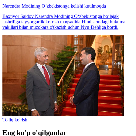
Narendra Modining O‘zbekistonga kelishi kutilmoqda
Baxtiyor Saidov Narendra Modining O‘zbekistonga bo‘lajak
tashrifiga tayyorgarlik ko‘rish maqsadida Hindistondagi hukumat
vakillari bilan muzokara o'tkazish uchun Nyu-Dehliga bordi.
To'liq ko'rish
Eng ko'p o'qilganlar