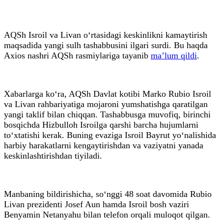
AQSh Isroil va Livan o‘rtasidagi keskinlikni kamaytirish
maqsadida yangi sulh tashabbusini ilgari surdi. Bu haqda
Axios nashri AQSh rasmiylariga tayanib
ma’lum qildi
.
Xabarlarga ko‘ra, AQSh Davlat kotibi Marko Rubio Isroil
va Livan rahbariyatiga mojaroni yumshatishga qaratilgan
yangi taklif bilan chiqqan. Tashabbusga muvofiq, birinchi
bosqichda Hizbulloh Isroilga qarshi barcha hujumlarni
to‘xtatishi kerak. Buning evaziga Isroil Bayrut yo‘nalishida
harbiy harakatlarni kengaytirishdan va vaziyatni yanada
keskinlashtirishdan tiyiladi.
Manbaning bildirishicha, so‘nggi 48 soat davomida Rubio
Livan prezidenti Josef Aun hamda Isroil bosh vaziri
Benyamin Netanyahu bilan telefon orqali muloqot qilgan.