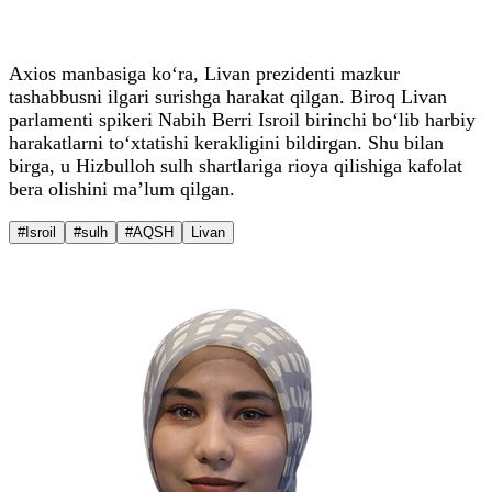
Axios manbasiga ko‘ra, Livan prezidenti mazkur
tashabbusni ilgari surishga harakat qilgan. Biroq Livan
parlamenti spikeri Nabih Berri Isroil birinchi bo‘lib harbiy
harakatlarni to‘xtatishi kerakligini bildirgan. Shu bilan
birga, u Hizbulloh sulh shartlariga rioya qilishiga kafolat
bera olishini ma’lum qilgan.
#Isroil
#sulh
#AQSH
Livan