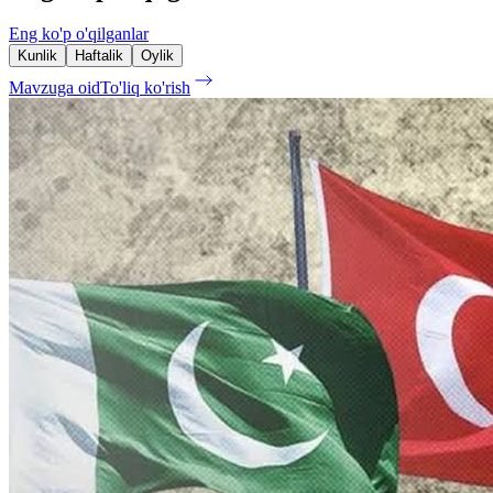
Eng ko'p o'qilganlar
Kunlik
Haftalik
Oylik
Mavzuga oid
To'liq ko'rish