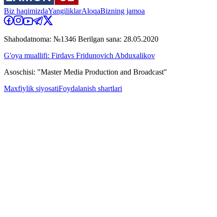
Biz haqimizda
Yangiliklar
Aloqa
Bizning jamoa
Shahodatnoma: №1346 Berilgan sana: 28.05.2020
G'oya muallifi: Firdavs Fridunovich Abduxalikov
Asoschisi: "Master Media Production and Broadcast"
Maxfiylik siyosati
Foydalanish shartlari