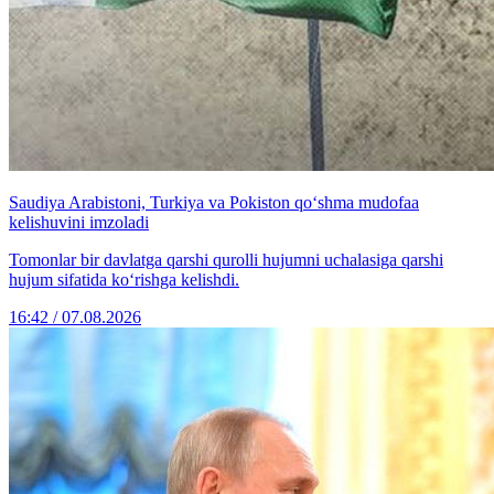
Saudiya Arabistoni, Turkiya va Pokiston qo‘shma mudofaa
kelishuvini imzoladi
Tomonlar bir davlatga qarshi qurolli hujumni uchalasiga qarshi
hujum sifatida ko‘rishga kelishdi.
16:42 / 07.08.2026