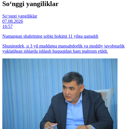
So‘nggi yangiliklar
So‘nggi yangiliklar
07.08.2026
16:57
Namangan shahrining sobiq hokimi 11 yilga qamaldi
Shuningdek, u 3 yil muddatga mansabdorlik va moddiy javobgarlik
yuklatilgan ishlarda ishlash huquqidan ham mahrum etildi.