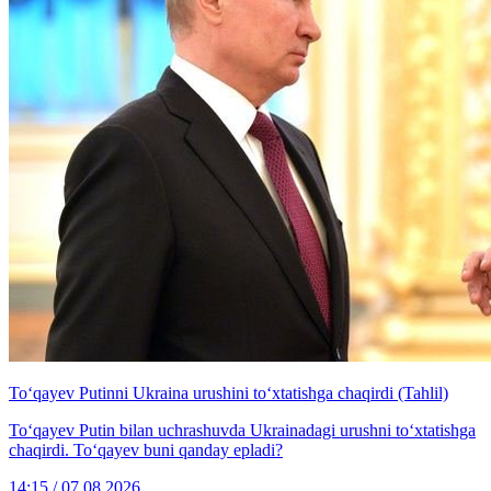
To‘qayev Putinni Ukraina urushini to‘xtatishga chaqirdi (Tahlil)
To‘qayev Putin bilan uchrashuvda Ukrainadagi urushni to‘xtatishga
chaqirdi. To‘qayev buni qanday epladi?
14:15 / 07.08.2026