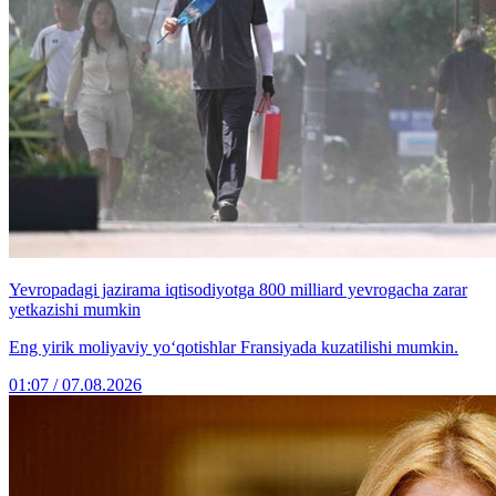
Yevropadagi jazirama iqtisodiyotga 800 milliard yevrogacha zarar
yetkazishi mumkin
Eng yirik moliyaviy yo‘qotishlar Fransiyada kuzatilishi mumkin.
01:07 / 07.08.2026