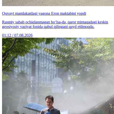
Quvayt mamlakatdagi yagona Eron maktabini yopdi
Rasmiy sabab ochiqlanmagan bo‘lsa-da, qaror mintaqadagi keskin
geosiyosiy vaziyat fonida qabul qilingani qayd etilmoqda.
01:12 / 07.08.2026