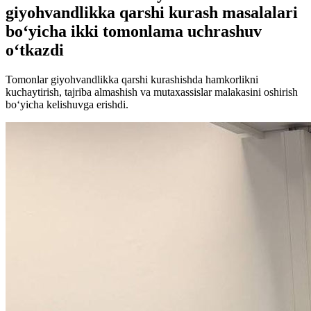
giyohvandlikka qarshi kurash masalalari
bo‘yicha ikki tomonlama uchrashuv
o‘tkazdi
Tomonlar giyohvandlikka qarshi kurashishda hamkorlikni
kuchaytirish, tajriba almashish va mutaxassislar malakasini oshirish
bo‘yicha kelishuvga erishdi.