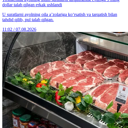
dollar talab qilgan erkak ushlandi
U suratlarni ayolning oila a’zolariga ko‘rsatish va tarqatish bilan
tahdid qilib, pul talab qilgan.
11:02 / 07.08.2026