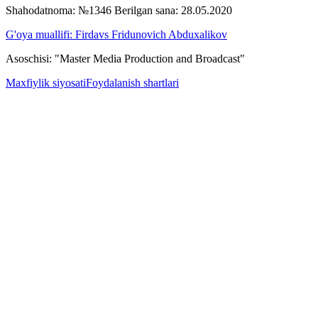
Shahodatnoma: №1346 Berilgan sana: 28.05.2020
G'oya muallifi: Firdavs Fridunovich Abduxalikov
Asoschisi: "Master Media Production and Broadcast"
Maxfiylik siyosati
Foydalanish shartlari