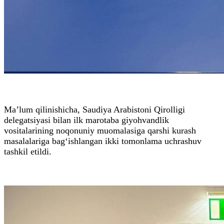
Ma’lum qilinishicha, Saudiya Arabistoni Qirolligi
delegatsiyasi bilan ilk marotaba giyohvandlik
vositalarining noqonuniy muomalasiga qarshi kurash
masalalariga bag‘ishlangan ikki tomonlama uchrashuv
tashkil etildi.