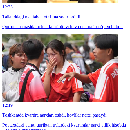
12:33
Tailanddagi maktabda otishma sodir bo‘ldi
Qurbonlar orasida uch nafar o‘qituvchi va uch nafar o‘quvchi bor.
12:19
Toshkentda kvartira narxlari oshdi, hovlilar narxi pasaydi
Poytaxtdagi yangi qurilgan uylardagi kvartiralar narxi yillik hisobda