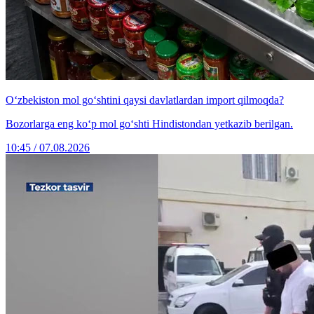
O‘zbekiston mol go‘shtini qaysi davlatlardan import qilmoqda?
Bozorlarga eng ko‘p mol go‘shti Hindistondan yetkazib berilgan.
10:45 / 07.08.2026