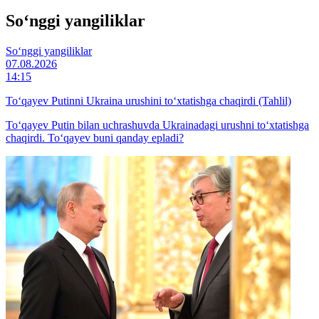
So‘nggi yangiliklar
So‘nggi yangiliklar
07.08.2026
14:15
To‘qayev Putinni Ukraina urushini to‘xtatishga chaqirdi (Tahlil)
To‘qayev Putin bilan uchrashuvda Ukrainadagi urushni to‘xtatishga
chaqirdi. To‘qayev buni qanday epladi?