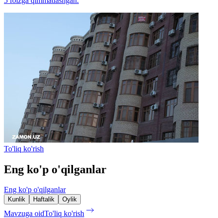
5 foizga qimmatlashgan.
To'liq ko'rish
Eng ko'p o'qilganlar
Eng ko'p o'qilganlar
Kunlik
Haftalik
Oylik
Mavzuga oid
To'liq ko'rish