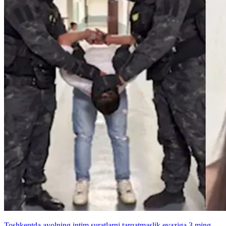
Toshkentda ayolning intim suratlarni tarqatmaslik evaziga 3 ming