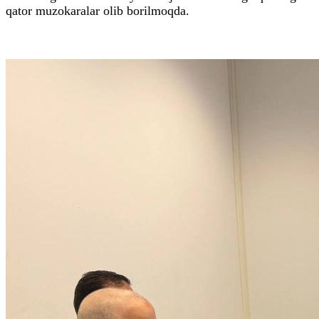
qator muzokaralar olib borilmoqda.