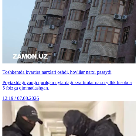
Toshkentda kvartira narxlari oshdi, hovlilar narxi pasaydi
Poytaxtdagi yangi qurilgan uylardagi kvartiralar narxi yillik hisobda
5 foizga qimmatlashgan.
12:19 / 07.08.2026