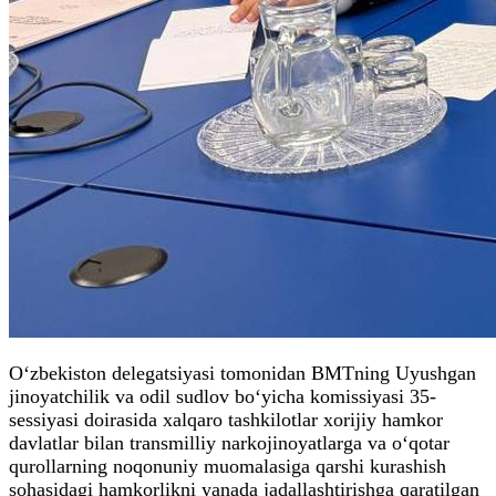
O‘zbekiston delegatsiyasi tomonidan BMTning Uyushgan
jinoyatchilik va odil sudlov bo‘yicha komissiyasi 35-
sessiyasi doirasida xalqaro tashkilotlar xorijiy hamkor
davlatlar bilan transmilliy narkojinoyatlarga va o‘qotar
qurollarning noqonuniy muomalasiga qarshi kurashish
sohasidagi hamkorlikni yanada jadallashtirishga qaratilgan