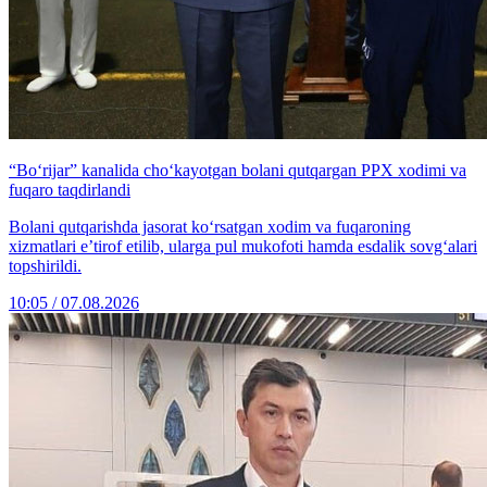
“Bo‘rijar” kanalida cho‘kayotgan bolani qutqargan PPX xodimi va
fuqaro taqdirlandi
Bolani qutqarishda jasorat ko‘rsatgan xodim va fuqaroning
xizmatlari e’tirof etilib, ularga pul mukofoti hamda esdalik sovg‘alari
topshirildi.
10:05 / 07.08.2026