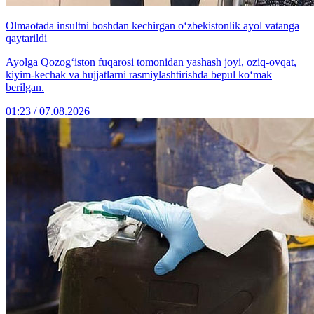
Olmaotada insultni boshdan kechirgan o‘zbekistonlik ayol vatanga
qaytarildi
Ayolga Qozog‘iston fuqarosi tomonidan yashash joyi, oziq-ovqat,
kiyim-kechak va hujjatlarni rasmiylashtirishda bepul ko‘mak
berilgan.
01:23 / 07.08.2026