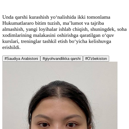
Unda qarshi kurashish yo‘nalishida ikki tomonlama
Hukumatlararo bitim tuzish, ma’lumot va tajriba
almashish, yangi loyihalar ishlab chiqish, shuningdek, soha
xodimlarining malakasini oshirishga qaratilgan o‘quv
kurslari, treninglar tashkil etish bo‘yicha kelishuvga
erishildi.
#Saudiya Arabistoni
#giyohvandlikka qarshi
#O'zbekiston