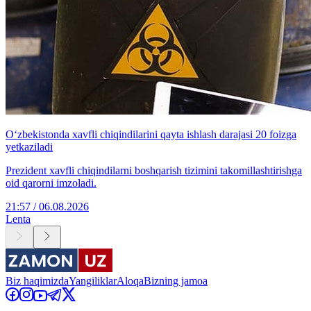
O‘zbekistonda xavfli chiqindilarini qayta ishlash darajasi 20 foizga
yetkaziladi
Prezident xavfli chiqindilarni boshqarish tizimini takomillashtirishga
oid qarorni imzoladi.
21:57 / 06.08.2026
Lenta
Biz haqimizda
Yangiliklar
Aloqa
Bizning jamoa