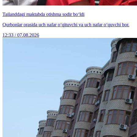
Tailanddagi maktabda otishma sodir bo‘ldi
Qurbonlar orasida uch nafar o‘qituvchi va uch nafar o‘quvchi bor.
12:33 / 07.08.2026