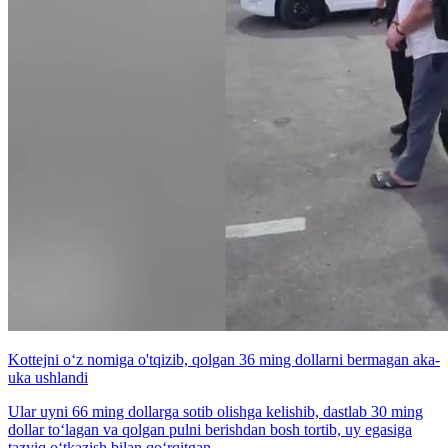
Kottejni o‘z nomiga o'tqizib, qolgan 36 ming dollarni bermagan aka-
uka ushlandi
Ular uyni 66 ming dollarga sotib olishga kelishib, dastlab 30 ming
dollar to‘lagan va qolgan pulni berishdan bosh tortib, uy egasiga
tazyiq o‘tkazish bilan qo‘rqitgan.