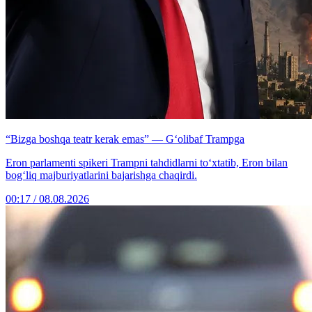
“Bizga boshqa teatr kerak emas” — G‘olibaf Trampga
Eron parlamenti spikeri Trampni tahdidlarni to‘xtatib, Eron bilan
bog‘liq majburiyatlarini bajarishga chaqirdi.
00:17 / 08.08.2026