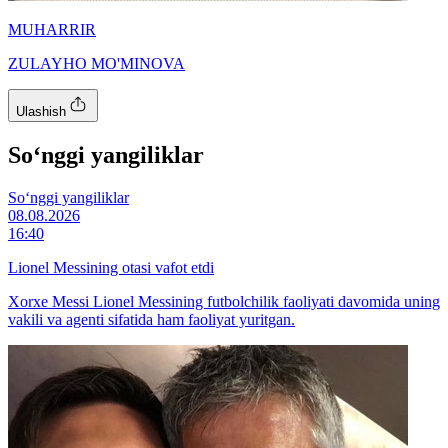
MUHARRIR
ZULAYHO MO'MINOVA
Ulashish
So‘nggi yangiliklar
So‘nggi yangiliklar
08.08.2026
16:40
Lionel Messining otasi vafot etdi
Xorxe Messi Lionel Messining futbolchilik faoliyati davomida uning
vakili va agenti sifatida ham faoliyat yuritgan.