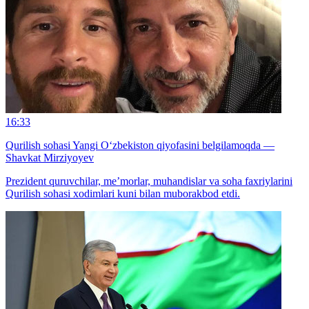
16:33
Qurilish sohasi Yangi O‘zbekiston qiyofasini belgilamoqda —
Shavkat Mirziyoyev
Prezident quruvchilar, me’morlar, muhandislar va soha faxriylarini
Qurilish sohasi xodimlari kuni bilan muborakbod etdi.