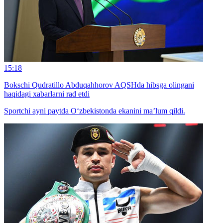
15:18
Bokschi Qudratillo Abduqahhorov AQSHda hibsga olingani
haqidagi xabarlarni rad etdi
Sportchi ayni paytda O‘zbekistonda ekanini ma’lum qildi.