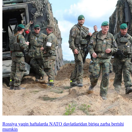
Rossiya yaqin haftalarda NATO davlatlaridan biriga zarba berishi
mumkin