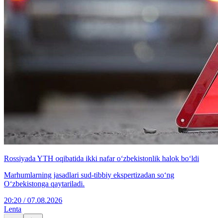
Rossiyada YTH oqibatida ikki nafar o‘zbekistonlik halok bo‘ldi
Marhumlarning jasadlari sud-tibbiy ekspertizadan so‘ng
O‘zbekistonga qaytariladi.
20:20 / 07.08.2026
Lenta