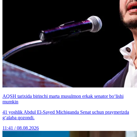
AQSH tarixida birinchi marta musulmon erkak senator bo‘lishi
mumkin
41 yoshlik Abdul El-Sayed Michiganda Senat uchun praymerizda
g‘alaba qozondi.
11:41 / 08.08.2026