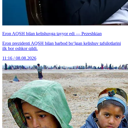
Eron AQSH bilan kelishuvga tayyor edi — Pezeshkian
Eron prezidenti AQSH bilan barbod bo‘lgan kelishuv tafsilotlarini
ilk bor oshkor qildi.
11:16 / 08.08.2026