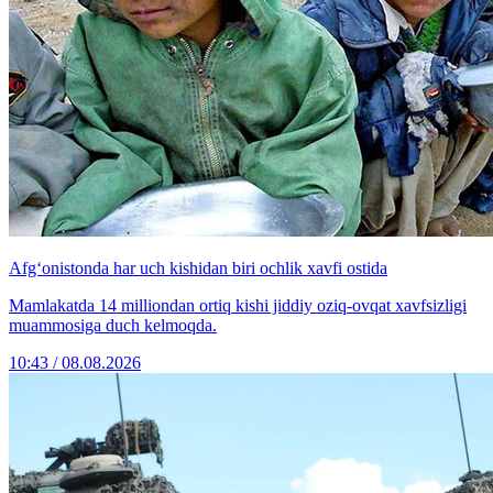
Afg‘onistonda har uch kishidan biri ochlik xavfi ostida
Mamlakatda 14 milliondan ortiq kishi jiddiy oziq-ovqat xavfsizligi
muammosiga duch kelmoqda.
10:43 / 08.08.2026