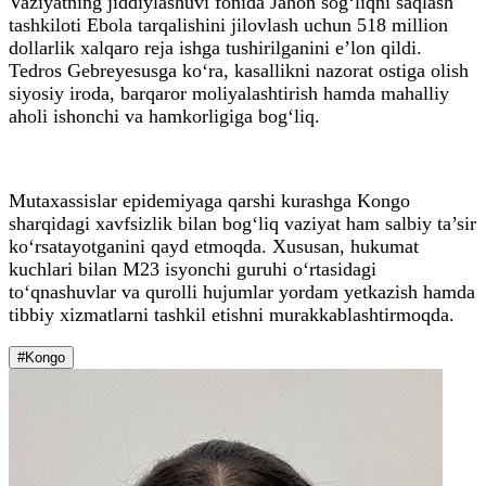
Vaziyatning jiddiylashuvi fonida Jahon sog‘liqni saqlash
tashkiloti Ebola tarqalishini jilovlash uchun 518 million
dollarlik xalqaro reja ishga tushirilganini e’lon qildi.
Tedros Gebreyesusga ko‘ra, kasallikni nazorat ostiga olish
siyosiy iroda, barqaror moliyalashtirish hamda mahalliy
aholi ishonchi va hamkorligiga bog‘liq.
Mutaxassislar epidemiyaga qarshi kurashga Kongo
sharqidagi xavfsizlik bilan bog‘liq vaziyat ham salbiy ta’sir
ko‘rsatayotganini qayd etmoqda. Xususan, hukumat
kuchlari bilan M23 isyonchi guruhi o‘rtasidagi
to‘qnashuvlar va qurolli hujumlar yordam yetkazish hamda
tibbiy xizmatlarni tashkil etishni murakkablashtirmoqda.
#Kongo