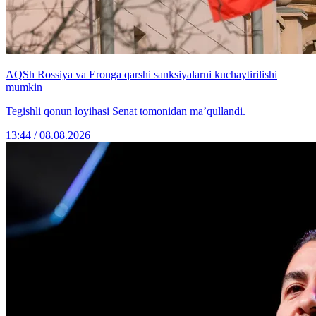
AQSh Rossiya va Eronga qarshi sanksiyalarni kuchaytirilishi
mumkin
Tegishli qonun loyihasi Senat tomonidan ma’qullandi.
13:44 / 08.08.2026