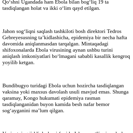
Qo‘shni Ugandada ham Ebola bilan bog‘liq 19 ta
tasdiqlangan holat va ikki o‘lim qayd etilgan.
Jahon sog‘liqni saqlash tashkiloti bosh direktori Tedros
Gebreyesusning ta’kidlashicha, epidemiya bir necha hafta
davomida aniqlanmasdan tarqalgan. Mintaqadagi
shifoxonalarda Ebola virusining aynan ushbu turini
aniqlash imkoniyatlari bo‘lmagani sababli kasallik kengroq
yoyilib ketgan.
Bundibugyo turidagi Ebola uchun hozircha tasdiqlangan
vaksina yoki maxsus davolash usuli mavjud emas. Shunga
qaramay, Kongo hukumati epidemiya rasman
tasdiqlanganidan buyon kamida besh nafar bemor
sog‘ayganini ma’lum qilgan.