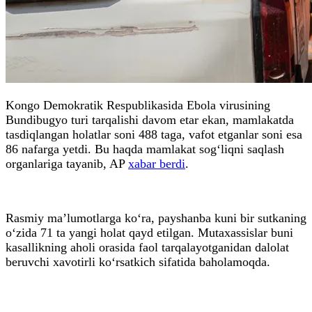
Kongo Demokratik Respublikasida Ebola virusining
Bundibugyo turi tarqalishi davom etar ekan, mamlakatda
tasdiqlangan holatlar soni 488 taga, vafot etganlar soni esa
86 nafarga yetdi. Bu haqda mamlakat sog‘liqni saqlash
organlariga tayanib, AP
xabar berdi
.
Rasmiy ma’lumotlarga ko‘ra, payshanba kuni bir sutkaning
o‘zida 71 ta yangi holat qayd etilgan. Mutaxassislar buni
kasallikning aholi orasida faol tarqalayotganidan dalolat
beruvchi xavotirli ko‘rsatkich sifatida baholamoqda.