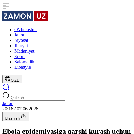
O'zbekiston
Jahon
Siyosat
Jinoyat
Madaniyat
Sport
Salomatlik
Lifestyle
O'ZB
Jahon
20:16 / 07.06.2026
Ulashish
Ebola epidemiyasiga qarshi kurash uchun