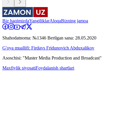
Biz haqimizda
Yangiliklar
Aloqa
Bizning jamoa
Shahodatnoma: №1346 Berilgan sana: 28.05.2020
G'oya muallifi: Firdavs Fridunovich Abduxalikov
Asoschisi: "Master Media Production and Broadcast"
Maxfiylik siyosati
Foydalanish shartlari