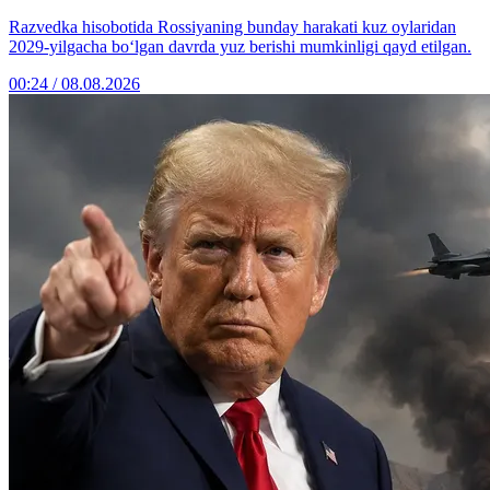
Razvedka hisobotida Rossiyaning bunday harakati kuz oylaridan
2029-yilgacha bo‘lgan davrda yuz berishi mumkinligi qayd etilgan.
00:24 / 08.08.2026