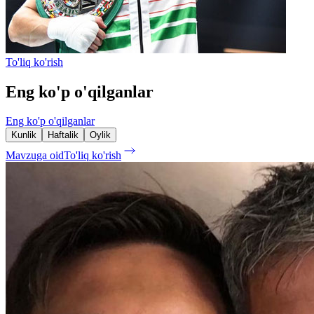
To'liq ko'rish
Eng ko'p o'qilganlar
Eng ko'p o'qilganlar
Kunlik
Haftalik
Oylik
Mavzuga oid
To'liq ko'rish