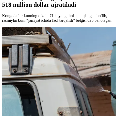
518 million dollar ajratiladi
Kongoda bir kunning o‘zida 71 ta yangi holat aniqlangan bo‘lib,
rasmiylar buni “jamiyat ichida faol tarqalish” belgisi deb baholagan.